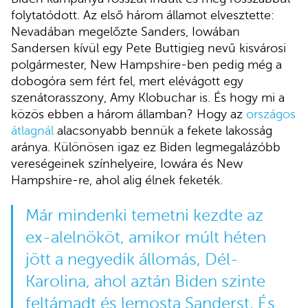
folytatódott. Az első három államot elvesztette:
Nevadában megelőzte Sanders, Iowában
Sandersen kívül egy Pete Buttigieg nevű kisvárosi
polgármester, New Hampshire-ben pedig még a
dobogóra sem fért fel, mert elévágott egy
szenátorasszony, Amy Klobuchar is. És hogy mi a
közös ebben a három államban? Hogy az
országos
átlagnál
alacsonyabb bennük a fekete lakosság
aránya. Különösen igaz ez Biden legmegalázóbb
vereségeinek színhelyeire, Iowára és New
Hampshire-re, ahol alig élnek feketék.
Már mindenki temetni kezdte az
ex-alelnököt, amikor múlt héten
jött a negyedik állomás, Dél-
Karolina, ahol aztán Biden szinte
feltámadt és lemosta Sanderst. És