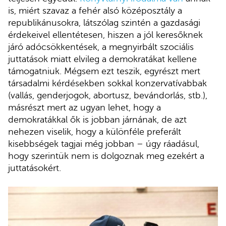
is, miért szavaz a fehér alsó középosztály a
republikánusokra, látszólag szintén a gazdasági
érdekeivel ellentétesen, hiszen a jól keresőknek
járó adócsökkentések, a megnyirbált szociális
juttatások miatt elvileg a demokratákat kellene
támogatniuk. Mégsem ezt teszik, egyrészt mert
társadalmi kérdésekben sokkal konzervatívabbak
(vallás, genderjogok, abortusz, bevándorlás, stb.),
másrészt mert az ugyan lehet, hogy a
demokratákkal ők is jobban járnának, de azt
nehezen viselik, hogy a különféle preferált
kisebbségek tagjai még jobban – úgy ráadásul,
hogy szerintük nem is dolgoznak meg ezekért a
juttatásokért.