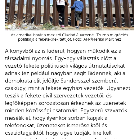
Az amerikai határ a mexikói Ciudad Juareznél. Trump migrációs
politikája a feketéknek tett jót. Fotó: AFP/Herika Martinez
A könyvből az is kiderül, hogyan működik ez a
társadalmi nyomás. Egy-egy választás előtt a
vezető fekete politikusok világos útmutatásokat
adnak (ez például nagyban segít Bidennek, aki a
demokrata elit jelöltje Sandersszel szemben),
csakúgy, mint a fekete egyházi vezetők. Ugyanezt
teszik a fekete civil szervezetek vezetői, és
legfőképpen sorozatosan érkeznek az üzenetek
minden közösségi csatornán. Egyszerű szavazók
mesélik el, hogy ilyenkor sorban kapják a
telefonokat, üzeneteket ismerőseiktől és
családtagjaiktól, hogy ugye tudják, kire kell