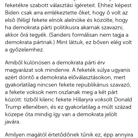
feketékre szabott választási ígéreteit. Ehhez képest
Biden csak arra emlékeztette őket, hogy ő volt az
első (félig) fekete elnök alelnöke és közölte, hogy
ha demokrata párti politikusra akarnak szavazni,
akkor őrá tegyék. (Sanders formálisan nem tagja a
demokrata pártnak.) Mint láttuk, ez bőven elég volt
a győzelemhez.
Amiből különösen a demokrata párti érv
magyarázat sok mindenre. A feketék súlya ugyanis
azért döntő a demokrata előválasztásokon, mert
gyakorlatilag nincsen fekete republikánus szavazó,
a fekete voksok nem oszlanak meg a két párt
között: tízből kilenc fekete Hillaryra voksolt Donald
Trump ellenében, és ez gyakorlatilag a múlt század
közepe óta mindig így van a demokrata jelölt
javára.
Amilyen magától értetődőnek tűnik ez, épp annyira