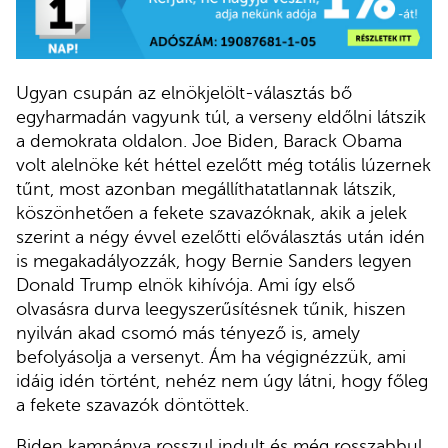
Ugyan csupán az elnökjelölt-választás bő
egyharmadán vagyunk túl, a verseny eldőlni látszik
a demokrata oldalon. Joe Biden, Barack Obama
volt alelnöke két héttel ezelőtt még totális lúzernek
tűnt, most azonban megállíthatatlannak látszik,
köszönhetően a fekete szavazóknak, akik a jelek
szerint a négy évvel ezelőtti előválasztás után idén
is megakadályozzák, hogy Bernie Sanders legyen
Donald Trump elnök kihívója. Ami így első
olvasásra durva leegyszerűsítésnek tűnik, hiszen
nyilván akad csomó más tényező is, amely
befolyásolja a versenyt. Ám ha végignézzük, ami
idáig idén történt, nehéz nem úgy látni, hogy főleg
a fekete szavazók döntöttek.
Biden kampánya rosszul indult és még rosszabbul