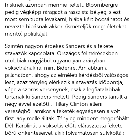
frisknek azonban mennie kellett, Bloombergre
pedig végképp ráragadt a rasszista bélyeg, s ezt
most sem tudta levakarni, hiába kért bocsánatot és
nevezte hibásnak akkori (ismételjük meg: életeket
mentő) politikáját.
Szintén nagyon érdekes Sanders és a fekete
szavazók kapcsolata. Országos felmérésekben
utóbbiak nagyjából ugyanolyan arányban
voksolnának rá, mint Bidenre. Ám abban a
pillanatban, ahogy az elméleti kérdésből valóságos
lesz, azaz tényleg elérkezik a szavazás időpontja,
vége a szoros versenynek, csak a legfiatalabbak
tartanak ki Sanders mellett. Pedig Sanders tanult a
négy évvel ezelőtti, Hillary Clinton elleni
vereségből, amikor a feketék egységesen a volt
first lady mellé álltak. Tényleg mindent megpróbált:
Dél-Karolinát a voksolás előtt elárasztotta fekete
bőrű önkénteseivel, akik folyamatosan sulykolták