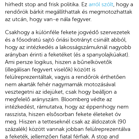
hírhedt stop and frisk politika. Ez
arról szólt
, hogy a
rendőrök bárkit megállíthattak és megmotozhattak
az utcán, hogy van-e nála fegyver.
Csakhogy a különféle fekete jogvédő szervezetek
és a fősodratú sajtó óriási botrányt csinált abból,
hogy az intézkedés a lakosságszámuknál nagyobb
arányban érinti a feketéket (és a spanyolajkúakat).
Ami persze logikus, hiszen a bűnelkövetők
(illegálisan fegyvert viselők) között is
felülreprezentáltak, vagyis a rendőrök érthetően
nem akarták fehér nagymamák motozásával
vesztegetni az idejüket, csak hogy beálljon a
megfelelő arányszám. Bloomberg védte az
intézkedést, rámutatva, hogy az éppenhogy nem
rasszista, hiszen elsősorban fekete életeket óv
meg. Hiszen a tetteseknél csak az áldozatok (90
százalék) között vannak jobban felülreprezentálva
a feketék, jellemzően fiatal férfiak. A stop and