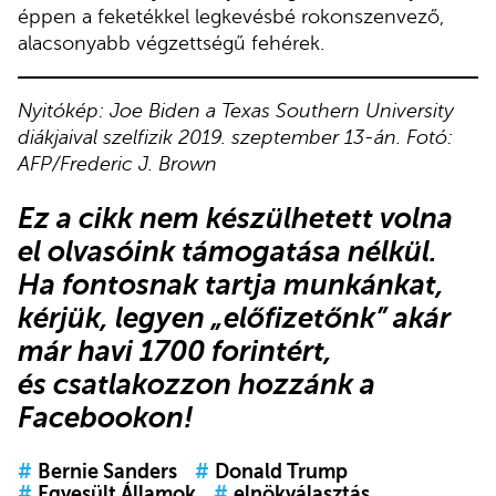
éppen a feketékkel legkevésbé rokonszenvező,
alacsonyabb végzettségű fehérek.
Nyitókép: Joe Biden a Texas Southern University
diákjaival szelfizik 2019. szeptember 13-án. Fotó:
AFP/Frederic J. Brown
Ez a cikk nem készülhetett volna
el olvasóink támogatása nélkül.
Ha fontosnak tartja munkánkat,
kérjük,
legyen „előfizetőnk”
akár
már havi 1700 forintért,
és
csatlakozzon hozzánk a
Facebookon
!
#
Bernie Sanders
#
Donald Trump
#
Egyesült Államok
#
elnökválasztás