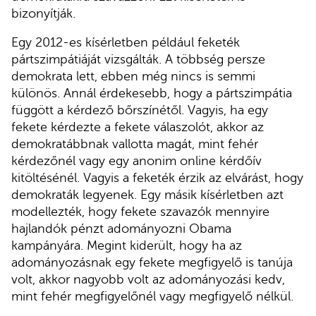
bizonyítják.
Egy 2012-es kísérletben például feketék
pártszimpátiáját vizsgálták. A többség persze
demokrata lett, ebben még nincs is semmi
különös. Annál érdekesebb, hogy a pártszimpátia
függött a kérdező bőrszínétől. Vagyis, ha egy
fekete kérdezte a fekete válaszolót, akkor az
demokratábbnak vallotta magát, mint fehér
kérdezőnél vagy egy anonim online kérdőív
kitöltésénél. Vagyis a feketék érzik az elvárást, hogy
demokraták legyenek. Egy másik kísérletben azt
modellezték, hogy fekete szavazók mennyire
hajlandók pénzt adományozni Obama
kampányára. Megint kiderült, hogy ha az
adományozásnak egy fekete megfigyelő is tanúja
volt, akkor nagyobb volt az adományozási kedv,
mint fehér megfigyelőnél vagy megfigyelő nélkül.