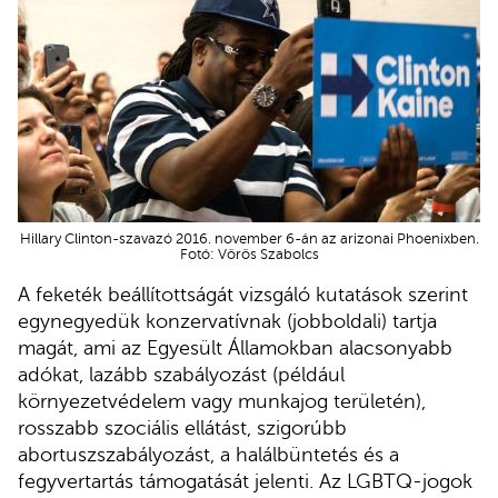
Hillary Clinton-szavazó 2016. november 6-án az arizonai Phoenixben.
Fotó: Vörös Szabolcs
A feketék beállítottságát vizsgáló kutatások szerint
egynegyedük konzervatívnak (jobboldali) tartja
magát, ami az Egyesült Államokban alacsonyabb
adókat, lazább szabályozást (például
környezetvédelem vagy munkajog területén),
rosszabb szociális ellátást, szigorúbb
abortuszszabályozást, a halálbüntetés és a
fegyvertartás támogatását jelenti. Az LGBTQ-jogok