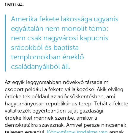
nem az.
Amerika fekete lakossága ugyanis
egyáltalán nem monolit tömb:
nem csak nagyvárosi kapucnis
srácokból és baptista
templomokban éneklő
családanyákból áll.
Az egyik leggyorsabban növekvő társadalmi
csoport például a fekete vállalkozóké. Akik elvileg
érdekeltek például az adócsökkentésben, ami
hagyományosan republikánus terep. Tehát a fekete
vállalkozók egyértelműen saját gazdasági
érdekeikkel mennek szembe, amikor a
demokratákra szavaznak. Amivel persze nincsenek
teljesen egyedül.
Könyvtárnyi irodalma van
annak