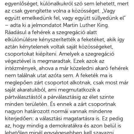
egyenlőséget, különalkukról szó sem lehetett, mert
az csak gyengítette volna a közösséget. „Vagy
együtt emelkedünk fel, vagy együtt süllyedünk el”
– adta ki a jelmondatot Martin Luther King.
Ráadásul a fehérek a szegregáció alatt
elkülönülésre kényszerítették a feketéket, akik így
aztán kénytelenek voltak saját közösségeket,
csoportokat kiépíteni. Amelyek a szegregáció
végeztével is megmaradtak. Ezek azok az
intézmények, ahova a már közeledni akaró fehérek
nem találnak utat azóta sem. A feketék ma is
meglepően zárt csoportot alkotnak, csak most már
saját akaratukból, ami megmutatkozik a
pártválasztástól a párválasztásig az élet szinte
minden területén. És ennek a zárt csoportnak
nagyon határozott normái vannak mindenre
kiterjedően: a választási magatartásra is. Ez pedig
az, hogy mindig a demokratákra és azon belül is
lehetőleg minél egységesebben kell szavazni.