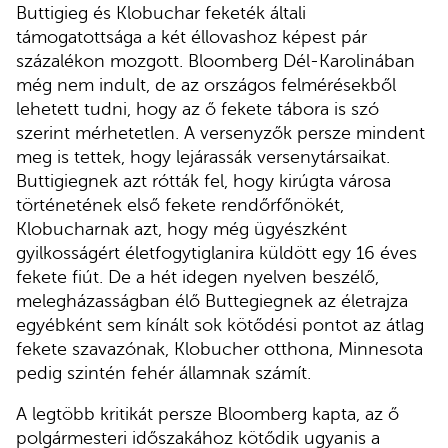
Buttigieg és Klobuchar feketék általi
támogatottsága a két éllovashoz képest pár
százalékon mozgott. Bloomberg Dél-Karolinában
még nem indult, de az országos felmérésekből
lehetett tudni, hogy az ő fekete tábora is szó
szerint mérhetetlen. A versenyzők persze mindent
meg is tettek, hogy lejárassák versenytársaikat.
Buttigiegnek azt rótták fel, hogy kirúgta városa
történetének első fekete rendőrfőnökét,
Klobucharnak azt, hogy még ügyészként
gyilkosságért életfogytiglanira küldött egy 16 éves
fekete fiút. De a hét idegen nyelven beszélő,
melegházasságban élő Buttegiegnek az életrajza
egyébként sem kínált sok kötődési pontot az átlag
fekete szavazónak, Klobucher otthona, Minnesota
pedig szintén fehér államnak számít.
A legtöbb kritikát persze Bloomberg kapta, az ő
polgármesteri időszakához kötődik ugyanis a