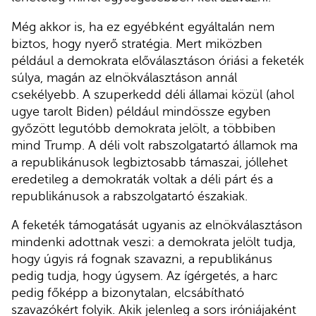
Még akkor is, ha ez egyébként egyáltalán nem
biztos, hogy nyerő stratégia. Mert miközben
például a demokrata előválasztáson óriási a feketék
súlya, magán az elnökválasztáson annál
csekélyebb. A szuperkedd déli államai közül (ahol
ugye tarolt Biden) például mindössze egyben
győzött legutóbb demokrata jelölt, a többiben
mind Trump. A déli volt rabszolgatartó államok ma
a republikánusok legbiztosabb támaszai, jóllehet
eredetileg a demokraták voltak a déli párt és a
republikánusok a rabszolgatartó északiak.
A feketék támogatását ugyanis az elnökválasztáson
mindenki adottnak veszi: a demokrata jelölt tudja,
hogy úgyis rá fognak szavazni, a republikánus
pedig tudja, hogy úgysem. Az ígérgetés, a harc
pedig főképp a bizonytalan, elcsábítható
szavazókért folyik. Akik jelenleg a sors iróniájaként