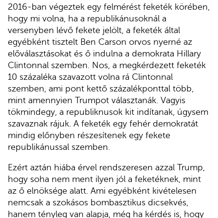
2016-ban végeztek egy felmérést feketék körében,
hogy mi volna, ha a republikánusoknál a
versenyben lévő fekete jelölt, a feketék által
egyébként tisztelt Ben Carson orvos nyerné az
előválasztásokat és ő indulna a demokrata Hillary
Clintonnal szemben. Nos, a megkérdezett feketék
10 százaléka szavazott volna rá Clintonnal
szemben, ami pont kettő százalékponttal több,
mint amennyien Trumpot választanák. Vagyis
tökmindegy, a republiknusok kit indítanak, úgysem
szavaznak rájuk. A feketék egy fehér demokratát
mindig előnyben részesítenek egy fekete
republikánussal szemben.
Ezért aztán hiába érvel rendszeresen azzal Trump,
hogy soha nem ment ilyen jól a feketéknek, mint
az ő elnöksége alatt. Ami egyébként kivételesen
nemcsak a szokásos bombasztikus dicsekvés,
hanem tényleg van alapja, még ha kérdés is, hogy