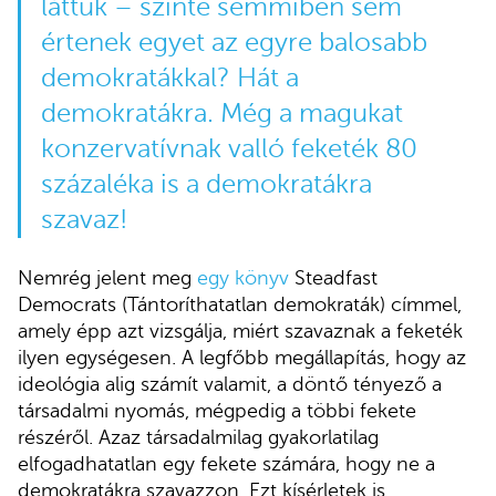
láttuk – szinte semmiben sem
értenek egyet az egyre balosabb
demokratákkal? Hát a
demokratákra. Még a magukat
konzervatívnak valló feketék 80
százaléka is a demokratákra
szavaz!
Nemrég jelent meg
egy könyv
Steadfast
Democrats (Tántoríthatatlan demokraták) címmel,
amely épp azt vizsgálja, miért szavaznak a feketék
ilyen egységesen. A legfőbb megállapítás, hogy az
ideológia alig számít valamit, a döntő tényező a
társadalmi nyomás, mégpedig a többi fekete
részéről. Azaz társadalmilag gyakorlatilag
elfogadhatatlan egy fekete számára, hogy ne a
demokratákra szavazzon. Ezt kísérletek is