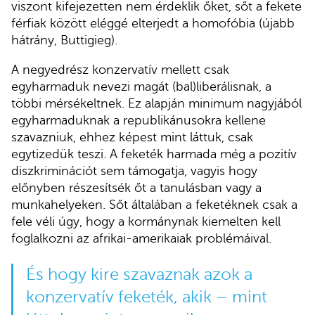
viszont kifejezetten nem érdeklik őket, sőt a fekete
férfiak között eléggé elterjedt a homofóbia (újabb
hátrány, Buttigieg).
A negyedrész konzervatív mellett csak
egyharmaduk nevezi magát (bal)liberálisnak, a
többi mérsékeltnek. Ez alapján minimum nagyjából
egyharmaduknak a republikánusokra kellene
szavazniuk, ehhez képest mint láttuk, csak
egytizedük teszi. A feketék harmada még a pozitív
diszkriminációt sem támogatja, vagyis hogy
előnyben részesítsék őt a tanulásban vagy a
munkahelyeken. Sőt általában a feketéknek csak a
fele véli úgy, hogy a kormánynak kiemelten kell
foglalkozni az afrikai-amerikaiak problémáival.
És hogy kire szavaznak azok a
konzervatív feketék, akik – mint