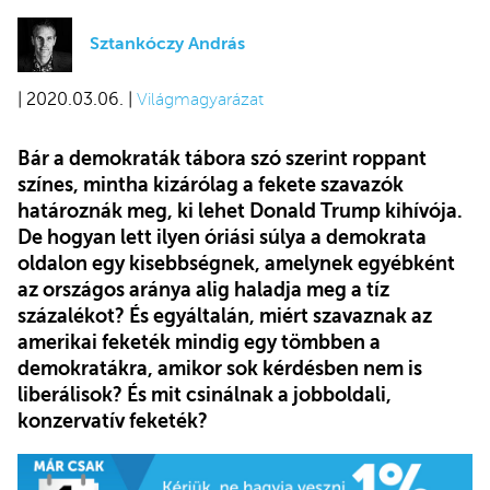
Sztankóczy András
| 2020.03.06. |
Világmagyarázat
Bár a demokraták tábora szó szerint roppant
színes, mintha kizárólag a fekete szavazók
határoznák meg, ki lehet Donald Trump kihívója.
De hogyan lett ilyen óriási súlya a demokrata
oldalon egy kisebbségnek, amelynek egyébként
az országos aránya alig haladja meg a tíz
százalékot? És egyáltalán, miért szavaznak az
amerikai feketék mindig egy tömbben a
demokratákra, amikor sok kérdésben nem is
liberálisok? És mit csinálnak a jobboldali,
konzervatív feketék?