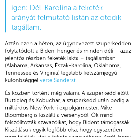
igen: Dél-Karolina a feketék
arányát felmutató listán az ötödik
tagállam.
Aztán ezen a héten, az úgynevezett szuperkedden
folytatódott a Biden-henger és minden déli – azaz
jelentős részben feketék lakta – tagállamban
(Alabama, Arkansas, Észak-Karolina, Oklahoma,
Tennessee és Virginia) legalább kétszámjegyű
különbséggel
verte Sanderst
.
És közben történt még valami. A szuperkedd előtt
Buttigieg és Kobuchar, a szuperkedd után pedig a
milliárdos New York-i expolgármester, Mike
Bloomberg is kiszállt a versenyből. Ők mind
felszólították szavazóikat, hogy Bident támogassák.
Kiszállásuk egyik legfőbb oka, hogy egyszerűen
nem találtak utat a fekete szavazókhoz. Arról, hogy