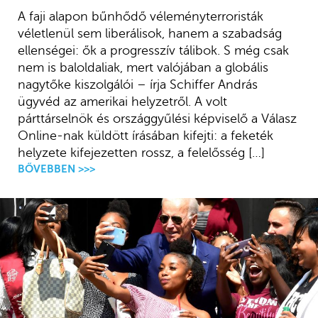
A faji alapon bűnhődő véleményterroristák
véletlenül sem liberálisok, hanem a szabadság
ellenségei: ők a progresszív tálibok. S még csak
nem is baloldaliak, mert valójában a globális
nagytőke kiszolgálói – írja Schiffer András
ügyvéd az amerikai helyzetről. A volt
párttárselnök és országgyűlési képviselő a Válasz
Online-nak küldött írásában kifejti: a feketék
helyzete kifejezetten rossz, a felelősség […]
BŐVEBBEN >>>