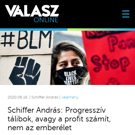
☰
2020.06.16. | Schiffer András |
vélemény
Schiffer András: Progresszív
tálibok, avagy a profit számít,
nem az emberélet