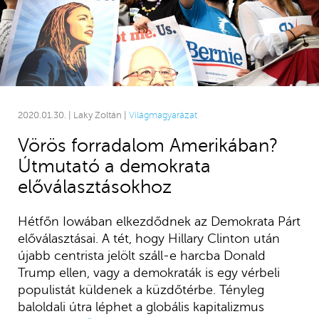
2020.01.30. | Laky Zoltán |
Világmagyarázat
Vörös forradalom Amerikában?
Útmutató a demokrata
előválasztásokhoz
Hétfőn Iowában elkezdődnek az Demokrata Párt
előválasztásai. A tét, hogy Hillary Clinton után
újabb centrista jelölt száll-e harcba Donald
Trump ellen, vagy a demokraták is egy vérbeli
populistát küldenek a küzdőtérbe. Tényleg
baloldali útra léphet a globális kapitalizmus