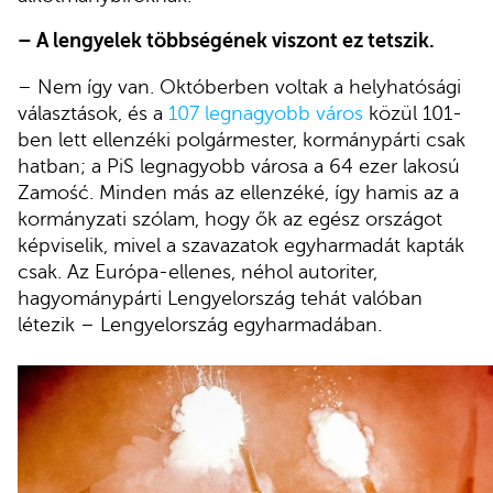
– A lengyelek többségének viszont ez tetszik.
– Nem így van. Októberben voltak a helyhatósági
választások, és a
107 legnagyobb város
közül 101-
ben lett ellenzéki polgármester, kormánypárti csak
hatban; a PiS legnagyobb városa a 64 ezer lakosú
Zamość. Minden más az ellenzéké, így hamis az a
kormányzati szólam, hogy ők az egész országot
képviselik, mivel a szavazatok egyharmadát kapták
csak. Az Európa-ellenes, néhol autoriter,
hagyománypárti Lengyelország tehát valóban
létezik – Lengyelország egyharmadában.