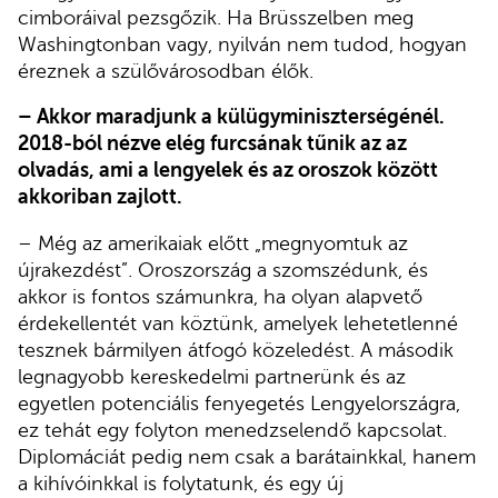
cimboráival pezsgőzik. Ha Brüsszelben meg
Washingtonban vagy, nyilván nem tudod, hogyan
éreznek a szülővárosodban élők.
– Akkor maradjunk a külügyminiszterségénél.
2018-ból nézve elég furcsának tűnik az az
olvadás, ami a lengyelek és az oroszok között
akkoriban zajlott.
– Még az amerikaiak előtt „megnyomtuk az
újrakezdést”. Oroszország a szomszédunk, és
akkor is fontos számunkra, ha olyan alapvető
érdekellentét van köztünk, amelyek lehetetlenné
tesznek bármilyen átfogó közeledést. A második
legnagyobb kereskedelmi partnerünk és az
egyetlen potenciális fenyegetés Lengyelországra,
ez tehát egy folyton menedzselendő kapcsolat.
Diplomáciát pedig nem csak a barátainkkal, hanem
a kihívóinkkal is folytatunk, és egy új