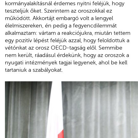
kormányalakításnál érdemes nyitni feléjük, hogy
teszteljük őket. Szerintem az oroszokkal ez
működött. Akkortájt embargó volt a lengyel
élelmiszereken, én pedig a fegyencdilemmát
alkalmaztam: vártam a reakciójukra, miután tettem
egy pozitív lépést feléjük azzal, hogy feloldottuk a
vétónkat az orosz OECD-tagság elől. Semmibe
nem került, ráadásul érdekünk, hogy az oroszok a
nyugati intézmények tagjai legyenek, ahol be kell
tartaniuk a szabályokat.