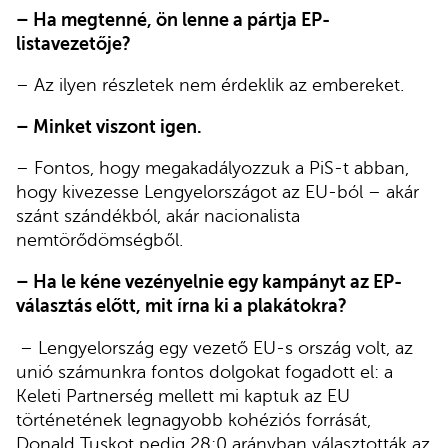
– Ha megtenné, ön lenne a pártja EP-
listavezetője?
– Az ilyen részletek nem érdeklik az embereket.
– Minket viszont igen.
– Fontos, hogy megakadályozzuk a PiS-t abban,
hogy kivezesse Lengyelországot az EU-ból – akár
szánt szándékból, akár nacionalista
nemtörődömségből.
– Ha le kéne vezényelnie egy kampányt az EP-
választás előtt, mit írna ki a plakátokra?
– Lengyelország egy vezető EU-s ország volt, az
unió számunkra fontos dolgokat fogadott el: a
Keleti Partnerség mellett mi kaptuk az EU
történetének legnagyobb kohéziós forrását,
Donald Tuskot pedig 28:0 arányban választották az