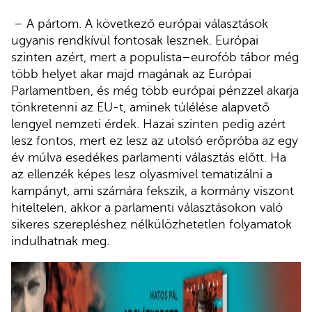
– A pártom. A következő európai választások
ugyanis rendkívül fontosak lesznek. Európai
szinten azért, mert a populista–eurofób tábor még
több helyet akar majd magának az Európai
Parlamentben, és még több európai pénzzel akarja
tönkretenni az EU-t, aminek túlélése alapvető
lengyel nemzeti érdek. Hazai szinten pedig azért
lesz fontos, mert ez lesz az utolsó erőpróba az egy
év múlva esedékes parlamenti választás előtt. Ha
az ellenzék képes lesz olyasmivel tematizálni a
kampányt, ami számára fekszik, a kormány viszont
hiteltelen, akkor a parlamenti választásokon való
sikeres szerepléshez nélkülözhetetlen folyamatok
indulhatnak meg.