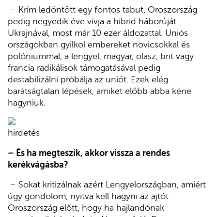
– Krím ledöntött egy fontos tabut, Oroszország
pedig negyedik éve vívja a hibrid háborúját
Ukrajnával, most már 10 ezer áldozattal. Uniós
országokban gyilkol embereket novicsokkal és
polóniummal, a lengyel, magyar, olasz, brit vagy
francia radikálisok támogatásával pedig
destabilizálni próbálja az uniót. Ezek elég
barátságtalan lépések, amiket előbb abba kéne
hagyniuk.
hirdetés
– És ha megteszik, akkor vissza a rendes
kerékvágásba?
– Sokat kritizálnak azért Lengyelországban, amiért
úgy gondolom, nyitva kell hagyni az ajtót
Oroszország előtt, hogy ha hajlandónak