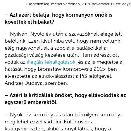
Függetlenségi menet Varsóban, 2018. november 11-én: egy 
– Azt azért belátja, hogy kormányon önök is
követtek el hibákat?
– Nyilván. Nyolc év után a szavazóknak elege lett
belőlünk. Ezen kívül hiba volt, hogy nem voltunk
elég nagyvonalúak a szociális kiadásokkal a
gazdasági válság kezelése után. Harmadrészt ott
voltak az
illegális lehallgatások
, és az is megtette a
hatását, hogy Bronisław Komorowski 2015-ben
elvesztette az elnökválasztást a PiS jelöltjével,
Andrzej Dudával szemben.
– Azért is kritizálták önöket, hogy eltávolodtak az
egyszerű emberektől.
– Nyolc év kormányzás után bármilyen kormányt
meg lehet ezzel vádolni. Különösen a
külügyminisztert, akiből annyit látnak, hogy a