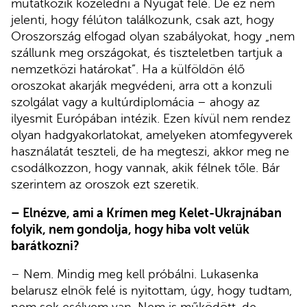
mutatkozik közeledni a Nyugat felé. De ez nem
jelenti, hogy félúton találkozunk, csak azt, hogy
Oroszország elfogad olyan szabályokat, hogy „nem
szállunk meg országokat, és tiszteletben tartjuk a
nemzetközi határokat”. Ha a külföldön élő
oroszokat akarják megvédeni, arra ott a konzuli
szolgálat vagy a kultúrdiplomácia – ahogy az
ilyesmit Európában intézik. Ezen kívül nem rendez
olyan hadgyakorlatokat, amelyeken atomfegyverek
használatát teszteli, de ha megteszi, akkor meg ne
csodálkozzon, hogy vannak, akik félnek tőle. Bár
szerintem az oroszok ezt szeretik.
– Elnézve, ami a Krímen meg Kelet-Ukrajnában
folyik, nem gondolja, hogy hiba volt velük
barátkozni?
– Nem. Mindig meg kell próbálni. Lukasenka
belarusz elnök felé is nyitottam, úgy, hogy tudtam,