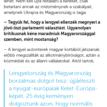
lehet. Nem kell újra feltalálni a kereket, csak
betartani annak az intézménynek a szabályait,
amelynek Ukrajna és Magyarország is tagja.
– Tegyük fel, hogy a lengyel ellenzék megnyeri a
jövő őszi parlamenti választást. Ugyanolyan
kritikusnak kéne maradniuk Magyarországgal
szemben, mint mostanság?
– A lengyel autoriterek magyar kottából játszanak:
előbb megszállták az alkotmánybíróságot, aztán a
közmédiát és az állami vállalatokat. Attól tartok,
Lengyelország és Magyarország
borzalmas dolgot tesz: újjáéleszti
a nyugat-európaiak Kelet-Európa-
képét. 25 évig keményen
dolgoztunk azon, hogy normális