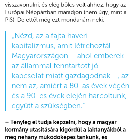
visszavonulni, és elég bölcs volt ahhoz, hogy az
Európai Néppártban maradjon (nem úgy, mint a
PiS). De ettől még ezt mondanám neki:
„Nézd, az a fajta haveri
kapitalizmus, amit létrehoztál
Magyarországon – ahol emberek
az állammal fenntartott jó
kapcsolat miatt gazdagodnak –, az
nem az, amiért a 80-as évek végén
és a 90-es évek elején harcoltunk,
együtt a szükségben.”
– Tényleg el tudja képzelni, hogy a magyar
kormány utasítására kigördül a laktanyákból a
még néhány működőképes tankunk, és