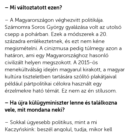
– Mi változtatott ezen?
– A Magyarországon véghezvitt politikája.
Számomra Soros György gyalázása volt az utolsó
csepp a pohárban. Ezek a módszerek a 20.
századra emlékeztetnek, és ezt nem kéne
megismételni. A cinizmusa pedig túlmegy azon a
határon, ami egy Magyarországhoz hasonló
civilizált helyen megszokott. A 2015-ös
menekültválság idején magyarul kirakott, a magyar
kultúra tiszteletben tartására szólító plakátjaival
például pártpolitikai célokra használt egy
érzelmekre ható témát. Ez nem az én stílusom.
– Ha újra külügyminiszter lenne és találkozna
vele, mit mondana neki?
– Sokkal ügyesebb politikus, mint a mi
Kaczyńskink: beszél angolul, tudja, mikor kell