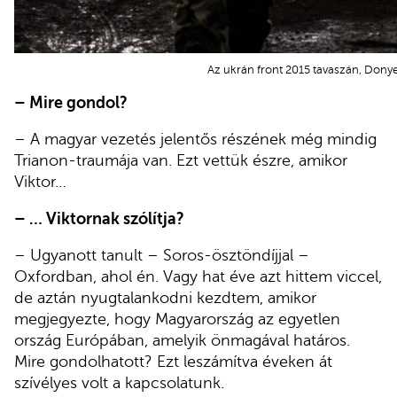
Az ukrán front 2015 tavaszán, Donye
– Mire gondol?
– A magyar vezetés jelentős részének még mindig
Trianon-traumája van. Ezt vettük észre, amikor
Viktor…
– … Viktornak szólítja?
– Ugyanott tanult – Soros-ösztöndíjjal –
Oxfordban, ahol én. Vagy hat éve azt hittem viccel,
de aztán nyugtalankodni kezdtem, amikor
megjegyezte, hogy Magyarország az egyetlen
ország Európában, amelyik önmagával határos.
Mire gondolhatott? Ezt leszámítva éveken át
szívélyes volt a kapcsolatunk.