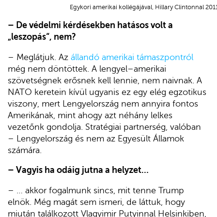
Egykori amerikai kollégájával, Hillary Clintonnal
– De védelmi kérdésekben hatásos volt a
„leszopás“, nem?
– Meglátjuk. Az
állandó amerikai támaszpontról
még nem döntöttek. A lengyel–amerikai
szövetségnek erősnek kell lennie, nem naivnak. A
NATO keretein kívül ugyanis ez egy elég egzotikus
viszony, mert Lengyelország nem annyira fontos
Amerikának, mint ahogy azt néhány lelkes
vezetőnk gondolja. Stratégiai partnerség, valóban
– Lengyelország és nem az Egyesült Államok
számára.
– Vagyis ha odáig jutna a helyzet…
– … akkor fogalmunk sincs, mit tenne Trump
elnök. Még magát sem ismeri, de láttuk, hogy
miután találkozott Vlagyimir Putyinnal Helsinkiben,