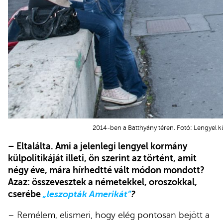
2014-ben a Batthyány téren. Fotó: Lengyel 
– Eltalálta. Ami a jelenlegi lengyel kormány
külpolitikáját illeti, ön szerint az történt, amit
négy éve, mára hírhedtté vált módon mondott?
Azaz: összevesztek a németekkel, oroszokkal,
cserébe
„leszopták Amerikát”
?
– Remélem, elismeri, hogy elég pontosan bejött a