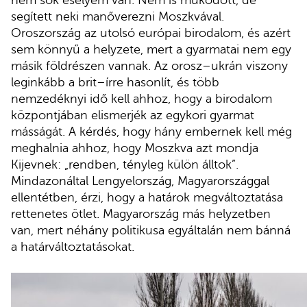
nem sok esélyem van. Nem is működött, de
segített neki manőverezni Moszkvával.
Oroszország az utolsó európai birodalom, és azért
sem könnyű a helyzete, mert a gyarmatai nem egy
másik földrészen vannak. Az orosz–ukrán viszony
leginkább a brit–írre hasonlít, és több
nemzedéknyi idő kell ahhoz, hogy a birodalom
központjában elismerjék az egykori gyarmat
másságát. A kérdés, hogy hány embernek kell még
meghalnia ahhoz, hogy Moszkva azt mondja
Kijevnek: „rendben, tényleg külön álltok”.
Mindazonáltal Lengyelország, Magyarországgal
ellentétben, érzi, hogy a határok megváltoztatása
rettenetes ötlet. Magyarország más helyzetben
van, mert néhány politikusa egyáltalán nem bánná
a határváltoztatásokat.