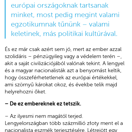
európai országoknak tartsanak
minket, most pedig megint valami
egzotikumnak tűnünk – valami
keletinek, más politikai kultúrával.
És ez már csak azért sem jó, mert az ember azzal
szolidáris – pénzügyileg vagy a védelem terén –,
akit a saját civilizációjából valónak tekint. A lengyel
és a magyar nacionalisták azt a benyomást keltik,
hogy összeférhetetlenek az európai értékekkel,
ami szörnyű károkat okoz, és évekbe telik majd
helyrehozni őket.
– De ez embereknek ez tetszik.
– Az ilyesmi nem magától terjed.
Lengyelországban több százmillió złoty ment el a
nacionalista eszmék terjesztésére. Létrejött egy