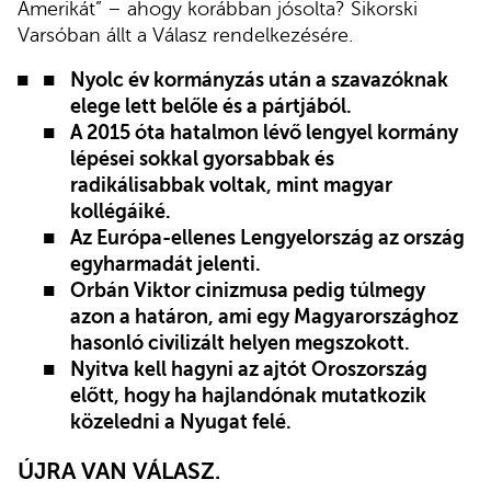
Amerikát” – ahogy korábban jósolta? Sikorski
Varsóban állt a Válasz rendelkezésére.
Nyolc év kormányzás után a szavazóknak
elege lett belőle és a pártjából.
A 2015 óta hatalmon lévő lengyel kormány
lépései sokkal gyorsabbak és
radikálisabbak voltak, mint magyar
kollégáiké.
Az Európa-ellenes Lengyelország az ország
egyharmadát jelenti.
Orbán Viktor cinizmusa pedig túlmegy
azon a határon, ami egy Magyarországhoz
hasonló civilizált helyen megszokott.
Nyitva kell hagyni az ajtót Oroszország
előtt, hogy ha hajlandónak mutatkozik
közeledni a Nyugat felé.
ÚJRA VAN VÁLASZ.