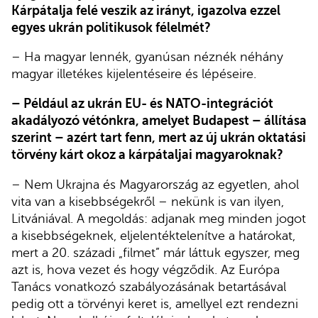
Kárpátalja felé veszik az irányt, igazolva ezzel
egyes ukrán politikusok félelmét?
– Ha magyar lennék, gyanúsan néznék néhány
magyar illetékes kijelentéseire és lépéseire.
– Például az ukrán EU- és NATO-integrációt
akadályozó vétónkra, amelyet Budapest – állítása
szerint – azért tart fenn, mert az új ukrán oktatási
törvény kárt okoz a kárpátaljai magyaroknak?
– Nem Ukrajna és Magyarország az egyetlen, ahol
vita van a kisebbségekről – nekünk is van ilyen,
Litvániával. A megoldás: adjanak meg minden jogot
a kisebbségeknek, eljelentéktelenítve a határokat,
mert a 20. századi „filmet” már láttuk egyszer, meg
azt is, hova vezet és hogy végződik. Az Európa
Tanács vonatkozó szabályozásának betartásával
pedig ott a törvényi keret is, amellyel ezt rendezni