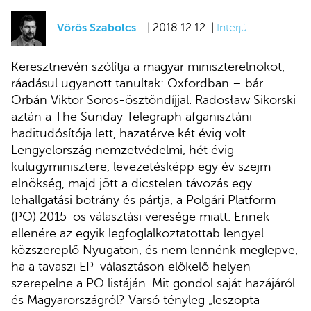
Vörös Szabolcs
| 2018.12.12. |
Interjú
Keresztnevén szólítja a magyar miniszterelnököt,
ráadásul ugyanott tanultak: Oxfordban – bár
Orbán Viktor Soros-ösztöndíjjal. Radosław Sikorski
aztán a The Sunday Telegraph afganisztáni
haditudósítója lett, hazatérve két évig volt
Lengyelország nemzetvédelmi, hét évig
külügyminisztere, levezetésképp egy év szejm-
elnökség, majd jött a dicstelen távozás egy
lehallgatási botrány és pártja, a Polgári Platform
(PO) 2015-ös választási veresége miatt. Ennek
ellenére az egyik legfoglalkoztatottab lengyel
közszereplő Nyugaton, és nem lennénk meglepve,
ha a tavaszi EP-választáson előkelő helyen
szerepelne a PO listáján. Mit gondol saját hazájáról
és Magyarországról? Varsó tényleg „leszopta