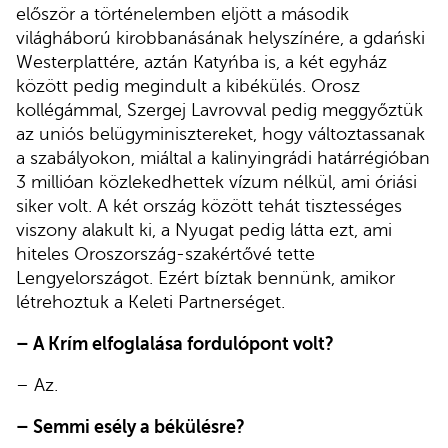
először a történelemben eljött a második
világháború kirobbanásának helyszínére, a gdański
Westerplattére, aztán Katyńba is, a két egyház
között pedig megindult a kibékülés. Orosz
kollégámmal, Szergej Lavrovval pedig meggyőztük
az uniós belügyminisztereket, hogy változtassanak
a szabályokon, miáltal a kalinyingrádi határrégióban
3 millióan közlekedhettek vízum nélkül, ami óriási
siker volt. A két ország között tehát tisztességes
viszony alakult ki, a Nyugat pedig látta ezt, ami
hiteles Oroszország-szakértővé tette
Lengyelországot. Ezért bíztak bennünk, amikor
létrehoztuk a Keleti Partnerséget.
– A Krím elfoglalása fordulópont volt?
– Az.
– Semmi esély a békülésre?