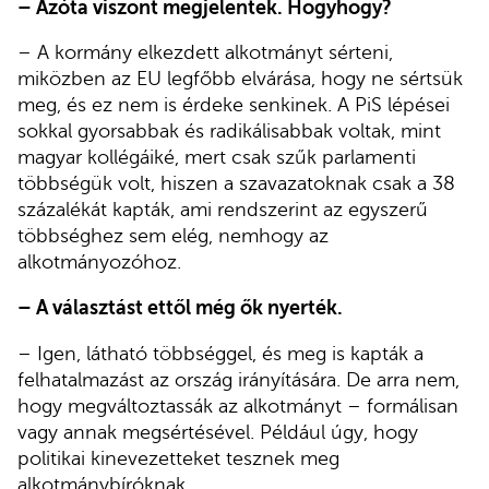
– Azóta viszont megjelentek. Hogyhogy?
– A kormány elkezdett alkotmányt sérteni,
miközben az EU legfőbb elvárása, hogy ne sértsük
meg, és ez nem is érdeke senkinek. A PiS lépései
sokkal gyorsabbak és radikálisabbak voltak, mint
magyar kollégáiké, mert csak szűk parlamenti
többségük volt, hiszen a szavazatoknak csak a 38
százalékát kapták, ami rendszerint az egyszerű
többséghez sem elég, nemhogy az
alkotmányozóhoz.
– A választást ettől még ők nyerték.
– Igen, látható többséggel, és meg is kapták a
felhatalmazást az ország irányítására. De arra nem,
hogy megváltoztassák az alkotmányt – formálisan
vagy annak megsértésével. Például úgy, hogy
politikai kinevezetteket tesznek meg
alkotmánybíróknak.