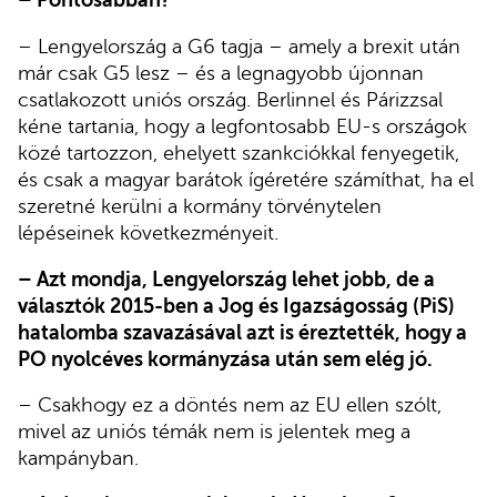
– Pontosabban?
– Lengyelország a G6 tagja – amely a brexit után
már csak G5 lesz – és a legnagyobb újonnan
csatlakozott uniós ország. Berlinnel és Párizzsal
kéne tartania, hogy a legfontosabb EU-s országok
közé tartozzon, ehelyett szankciókkal fenyegetik,
és csak a magyar barátok ígéretére számíthat, ha el
szeretné kerülni a kormány törvénytelen
lépéseinek következményeit.
– Azt mondja, Lengyelország lehet jobb, de a
választók 2015-ben a Jog és Igazságosság (PiS)
hatalomba szavazásával azt is éreztették, hogy a
PO nyolcéves kormányzása után sem elég jó.
– Csakhogy ez a döntés nem az EU ellen szólt,
mivel az uniós témák nem is jelentek meg a
kampányban.