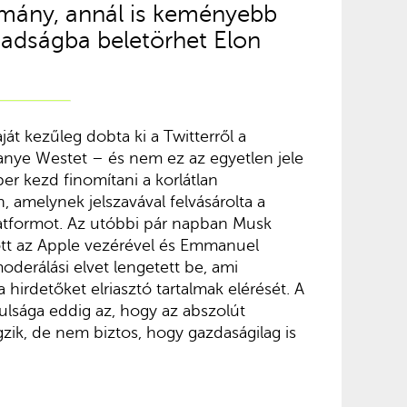
ány, annál is keményebb
badságba beletörhet Elon
át kezűleg dobta ki a Twitterről a
Kanye Westet – és nem ez az egyetlen jele
r kezd finomítani a korlátlan
, amelynek jelszavával felvásárolta a
atformot. Az utóbbi pár napban Musk
tott az Apple vezérével és Emmanuel
oderálási elvet lengetett be, ami
 hirdetőket elriasztó tartalmak elérését. A
nulsága eddig az, hogy az abszolút
zik, de nem biztos, hogy gazdaságilag is