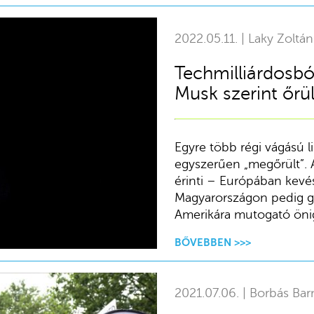
2022.05.11. | Laky Zoltán
Techmilliárdosbó
Musk szerint őrü
Egyre több régi vágású li
egyszerűen „megőrült”. 
érinti – Európában kevé
Magyarországon pedig g
Amerikára mutogató önig
BŐVEBBEN >>>
2021.07.06. | Borbás Bar