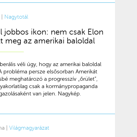
 |
Nagytotál
l jobbos ikon: nem csak Elon
lt meg az amerikai baloldal
berális véli úgy, hogy az amerikai baloldal
A probléma persze elsősorban Amerikát
sbé meghatározó a progresszív „őrület”,
yakorlatilag csak a kormánypropaganda
azolásaként van jelen. Nagykép.
na |
Világmagyarázat