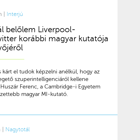
n |
Interjú
ál belőlem Liverpool-
witter korábbi magyar kutatója
vőjéről
s kárt el tudok képzelni anélkül, hogy az
gető szuperintelligenciáról kellene
Huszár Ferenc, a Cambridge-i Egyetem
ézettebb magyar MI-kutató.
n |
Nagytotál