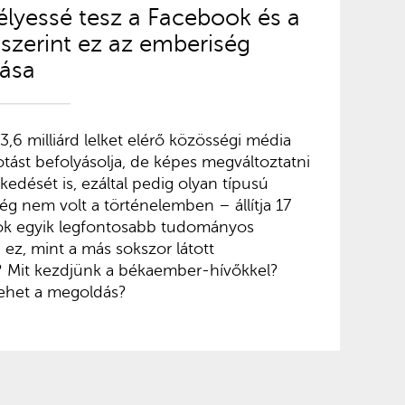
lyessé tesz a Facebook és a
 szerint ez az emberiség
vása
3,6 milliárd lelket elérő közösségi média
ást befolyásolja, de képes megváltoztatni
edését is, ezáltal pedig olyan típusú
ég nem volt a történelemben – állítja 17
mok egyik legfontosabb tudományos
 ez, mint a más sokszor látott
? Mit kezdjünk a békaember-hívőkkel?
 lehet a megoldás?