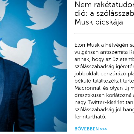
Nem rakétatudom
dió: a szólássza
Musk bicskája
Elon Musk a hétvégén saj
vulgárisan antiszemita 
annak, hogy az üzletembe
szólásszabadság ígéretén
jobboldalt cenzúrázó pl
békülő találkozókat tar
Macronnal, és olyan új m
drasztikusan korlátozná a
nagy Twitter-kísérlet ta
szólásszabadság jól hang
fenntartható.
BŐVEBBEN >>>