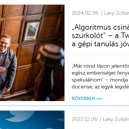
2024.02.06. | Laky Zoltá
„Algoritmus csin
szurkolót” – a T
a gépi tanulás jö
„Már rövid távon jelentő
egész emberiséget fenye
spekulálnom” – mondja 
docense, az egyik legid
BŐVEBBEN >>>
2022.12.06. | Laky Zoltá