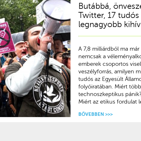
Butábbá, önveszé
Twitter, 17 tudós
legnagyobb kihí
A 7,8 milliárdból ma már 
nemcsak a véleményalkot
emberek csoportos viselk
veszélyforrás, amilyen m
tudós az Egyesült Álla
folyóiratában. Miért több
technoszkeptikus pánik
Miért az etikus fordulat
BŐVEBBEN >>>