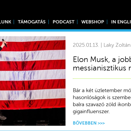
LUNK
TÁMOGATÁS
PODCAST
WEBSHOP
IN ENGL
2025.01.13. | Laky Zoltán
Elon Musk, a job
messianisztikus m
Bár a két üzletember móds
hasonlóságok is szembeöt
balra szavazó zöld ikon
gigainfluenszer.
BŐVEBBEN >>>