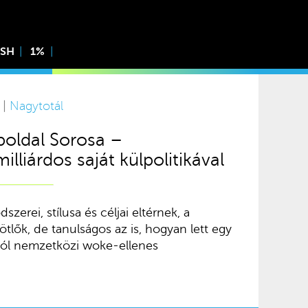
ISH
1%
 |
Nagytotál
boldal Sorosa –
illiárdos saját külpolitikával
zerei, stílusa és céljai eltérnek, a
lők, de tanulságos az is, hogyan lett egy
ból nemzetközi woke-ellenes