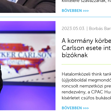
kivitelére szavazzanak, ha
BŐVEBBEN >>>
2023.05.03. | Borbás Bar
A kormány körbe
Carlson esete in
bízóknak
Hatalomközeli think tank
(új)jobboldal megmondó
roncsolt nemzetközi pres
rendezvény, a CPAC Hun
kísérletet csúfos bukáso
BŐVEBBEN >>>