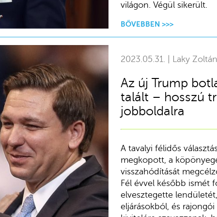
világon. Végül sikerült.
BŐVEBBEN >>>
2023.05.31. | Laky Zoltán
Az új Trump botl
talált – hosszú 
jobboldalra
A tavalyi félidős válasz
megkopott, a köpönyegéb
visszahódítását megcélz
Fél évvel később ismét fo
elvesztegette lendületét,
eljárásokból, és rajongó