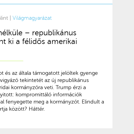
lint |
Világmagyarázat
nélküle – republikánus
t ki a félidős amerikai
t és az általa támogatott jelöltek gyenge
 vigyázó tekintetét az új republikánus
ridai kormányzóra veti. Trump érzi a
nyitott: kompromittáló információk
al fenyegette meg a kormányzót. Elindult a
tja között? Háttér.