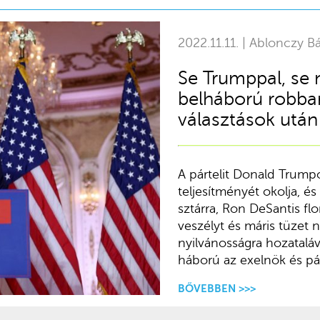
2022.11.11. | Ablonczy Bá
Se Trumppal, se 
belháború robban
választások után
A pártelit Donald Trumpo
teljesítményét okolja, és
sztárra, Ron DeSantis flo
veszélyt és máris tüzet 
nyilvánosságra hozataláv
háború az exelnök és pár
BŐVEBBEN >>>