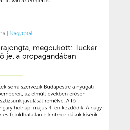
 ott van az eredeti is.
na |
Nagytotál
rajongta, megbukott: Tucker
tő jel a propagandában
ek sorra szervezik Budapestre a nyugati
embereit, az elmúlt években erősen
ztízsünk javulását remélve. A fő
gary holnap, május 4-én kezdődik. A nagy
k és feloldhatatlan ellentmondások kísérik.