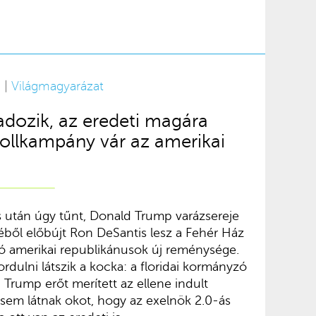
 |
Világmagyarázat
adozik, az eredeti magára
trollkampány vár az amerikai
tás után úgy tűnt, Donald Trump varázsereje
ől előbújt Ron DeSantis lesz a Fehér Ház
ó amerikai republikánusok új reménysége.
rdulni látszik a kocka: a floridai kormányzó
 Trump erőt merített az ellene indult
i sem látnak okot, hogy az exelnök 2.0-ás