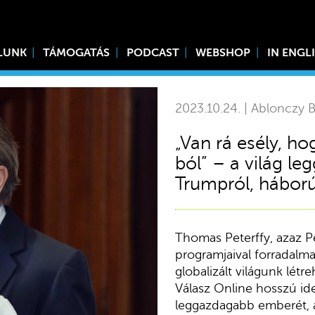
LUNK
TÁMOGATÁS
PODCAST
WEBSHOP
IN ENGL
2023.10.24. | Ablonczy B
„Van rá esély, h
ból” – a világ l
Trumpról, háború
Thomas Peterffy, azaz P
programjaival forradalmas
globalizált világunk lét
Válasz Online hosszú ide
leggazdagabb emberét, 