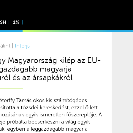
ISH
1%
álint |
Interjú
ogy Magyarország kilép az EU-
eggazdagabb magyarja
ról és az ársapkákról
éterffy Tamás okos kis számítógépes
ította a tőzsdei kereskedést, ezzel ő lett
rehozásának egyik ismeretlen főszereplője. A
je próbálta becserkészni a világ egyik
aki egyben a leggazdagabb magyar a