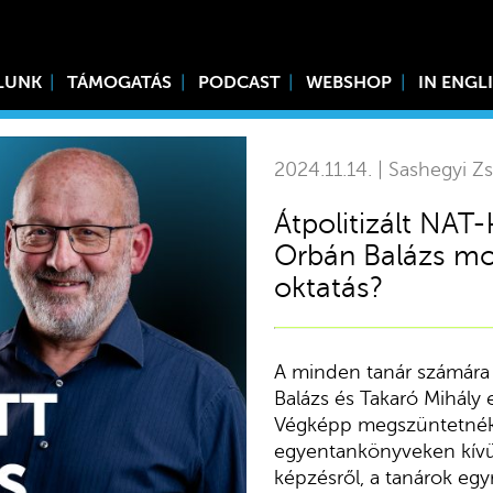
LUNK
TÁMOGATÁS
PODCAST
WEBSHOP
IN ENGL
2024.11.14. | Sashegyi Zs
Átpolitizált NAT
Orbán Balázs mo
oktatás?
A minden tanár számár
Balázs és Takaró Mihály 
Végképp megszüntetnék a
egyentankönyveken kívül 
képzésről, a tanárok eg