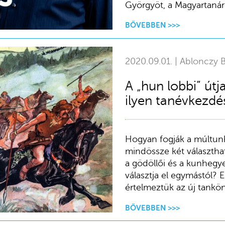
Györgyöt, a Magyartanár
BŐVEBBEN >>>
2020.09.01. | Ablonczy B
A „hun lobbi” útj
ilyen tanévkezd
Hogyan fogják a múltunk
mindössze két választha
a gödöllői és a kunhegyes
választja el egymástól? 
értelmeztük az új tankö
BŐVEBBEN >>>