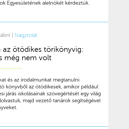
ok Egyesületének alelnökét kérdeztük.
álint |
Nagytotál
a az ötödikes törikönyvig:
és még nem volt
at és az irodalmunkat megtanulni
tó könyvből az ötödikesek, amikor például
i járás iskolásainak szövegértését egy világ
Elolvastuk, majd vezető tanárok segítségével
nyveket.