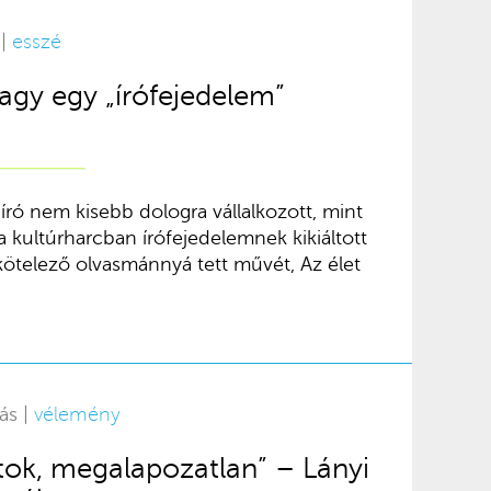
 |
esszé
agy egy „írófejedelem”
író nem kisebb dologra vállalkozott, mint
a kultúrharcban írófejedelemnek kikiáltott
kötelező olvasmánnyá tett művét, Az élet
ás |
vélemény
rtok, megalapozatlan” – Lányi