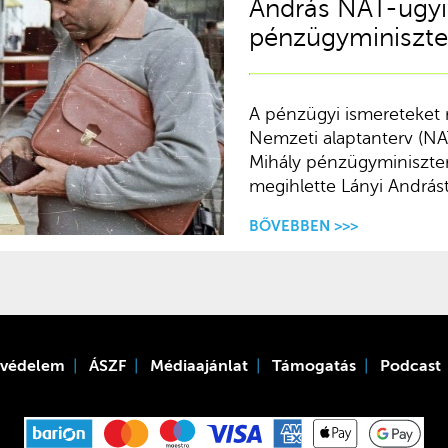
András NAT-ügyi
pénzügyminiszte
A pénzügyi ismereteket r
Nemzeti alaptanterv (NA
Mihály pénzügyminiszter
megihlette Lányi Andrást
BŐVEBBEN >>>
tvédelem
ÁSZF
Médiaajánlat
Támogatás
Podcast