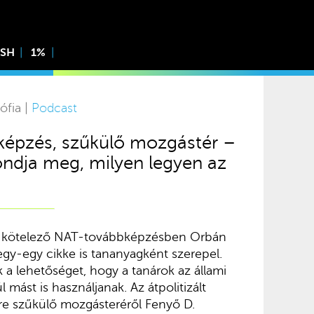
ISH
1%
ófia |
Podcast
-képzés, szűkülő mozgástér –
ndja meg, milyen legyen az
a kötelező NAT-továbbképzésben Orbán
egy-egy cikke is tananyagként szerepel.
 lehetőséget, hogy a tanárok az állami
mást is használjanak. Az átpolitizált
yre szűkülő mozgásteréről Fenyő D.