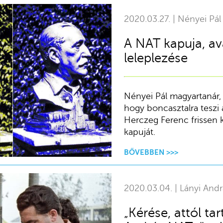
2020.03.27. | Nényei Pál
A NAT kapuja, av
leleplezése
Nényei Pál magyartanár, 
hogy boncasztalra teszi 
Herczeg Ferenc frissen 
kapuját.
BŐVEBBEN >>>
2020.03.04. | Lányi Andr
„Kérése, attól ta