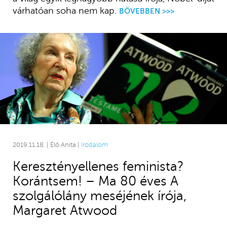
várhatóan soha nem kap.
BŐVEBBEN >>>
2019.11.18. | Élő Anita |
Irodalom
Keresztényellenes feminista?
Korántsem! – Ma 80 éves A
szolgálólány meséjének írója,
Margaret Atwood