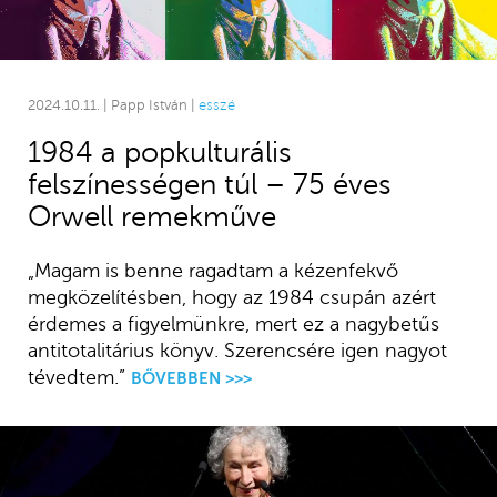
2024.10.11. | Papp István |
esszé
1984 a popkulturális
felszínességen túl – 75 éves
Orwell remekműve
„Magam is benne ragadtam a kézenfekvő
megközelítésben, hogy az 1984 csupán azért
érdemes a figyelmünkre, mert ez a nagybetűs
antitotalitárius könyv. Szerencsére igen nagyot
tévedtem.”
BŐVEBBEN >>>