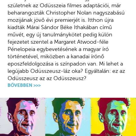
születnek az Odüsszeia filmes adaptációi, már
beharangozták Christopher Nolan nagyszabású
mozijának jövő évi premierjét is. Itthon újra
kiadták Márai Sándor Béke Ithakában című
művét, egy új tanulmánykötet pedig külön
fejezetet szentel a Margaret Atwood-féle
Pénelopeia egybevetésének a magyar író
történetével, miközben a kanadai írónő
eposzfeldolgozása is színpadon van. Mi lehet a
legújabb Odüsszeusz-láz oka? Egyáltalán: ez az
Odüsszeusz az az Odüsszeusz?
BŐVEBBEN >>>