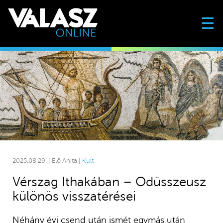
☰
2025.08.29. | Élő Anita |
Kult
Vérszag Ithakában – Odüsszeusz
különös visszatérései
Néhány évi csend után ismét egymás után