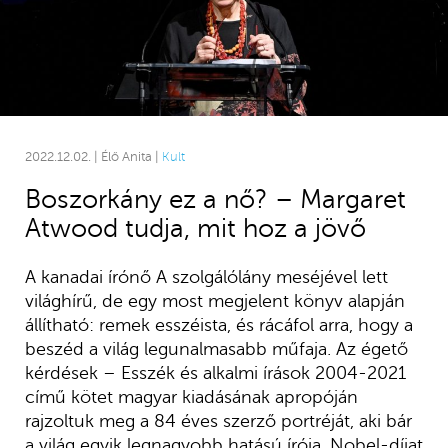
2022.12.02. | Élő Anita |
Kult
Boszorkány ez a nő? – Margaret
Atwood tudja, mit hoz a jövő
A kanadai írónő A szolgálólány meséjével lett
világhírű, de egy most megjelent könyv alapján
állítható: remek esszéista, és rácáfol arra, hogy a
beszéd a világ legunalmasabb műfaja. Az égető
kérdések – Esszék és alkalmi írások 2004-2021
című kötet magyar kiadásának apropóján
rajzoltuk meg a 84 éves szerző portréját, aki bár
a világ egyik legnagyobb hatású írója, Nobel-díjat