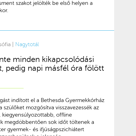
ent szakot jelölték be első helyen a
kor.
sófia |
Nagytotál
inte minden kikapcsolódási
t, pedig napi másfél óra fölött
gást indított el a Bethesda Gyermekkórház
 szülőket mozgósítva visszavezessék az
 kiegyensúlyozottabb, offline
ek megdöbbentően sok időt töltenek a
er gyermek- és ifjúságpszichiátert