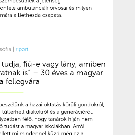
 szembesülnek a jelenség
önféle ambulanciák orvosai és milyen
émára a Bethesda csapata.
sófia |
riport
tudja, fiú-e vagy lány, amiben
vatnak is” – 30 éves a magyar
a fellegvára
eszélünk a hazai oktatás körüli gondokról,
, túlterhelt diákokról és a generációról,
helyzetben félő, hogy tanárok híján nem
ő tudást a magyar iskolákban. Arról
lett mi mindennel küzd még ez a