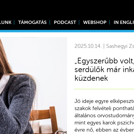
LUNK
TÁMOGATÁS
PODCAST
WEBSHOP
IN ENGL
2025.10.14. | Sashegyi Zs
„Egyszerűbb volt
serdülők már in
küzdenek
Jó ideje egyre elképesz
szakok felvételi pontha
általános orvostudomány
mint egyes karok pszicho
évre nő, ebben az évben