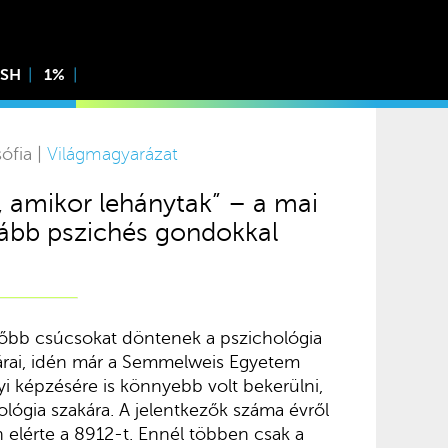
ISH
1%
ófia |
Világmagyarázat
, amikor lehánytak” – a mai
kább pszichés gondokkal
tőbb csúcsokat döntenek a pszichológia
tárai, idén már a Semmelweis Egyetem
i képzésére is könnyebb volt bekerülni,
lógia szakára. A jelentkezők száma évről
 elérte a 8912-t. Ennél többen csak a