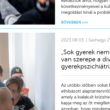
kérdeztük arról, hogyan
következményeivel a kül
megoldást kínál a probl
BŐVEBBEN >>>
2023.08.03. | Sashegyi Z
„Sok gyerek nem 
van szerepe a di
gyerekpszichiátri
Az utóbbi időben sokat b
elhibázott alaptantervről
amely a kialakult krízis
kapja meg az őt megillet
azonban, hogy mindemel