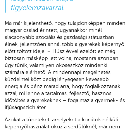
figyelemzavarral.
Ma már kijelenthető, hogy tulajdonképpen minden
magyar család érintett, ugyanakkor minél
alacsonyabb szociális és gazdasági státuszban
élnek, jellemzően annál több a gyerekek képernyő
előtt töltött ideje. – Húsz évvel ezelőtt ez még
biztosan másképp lett volna, mostanra azonban
úgy tűnik, valamilyen okoseszköz mindenki
számára elérhető. A mindennapi megélhetés
küzdelmei közt pedig lényegesen kevesebb
energia és pénz marad arra, hogy foglalkozzanak
azzal, mi lenne a tartalmas, fejlesztő, hasznos
időtöltés a gyerekeknek – fogalmaz a gyermek- és
ifjúságpszichiáter.
Azokat a tüneteket, amelyeket a korlátok nélküli
képernyőhasználat okoz a serdülőknél, már nem