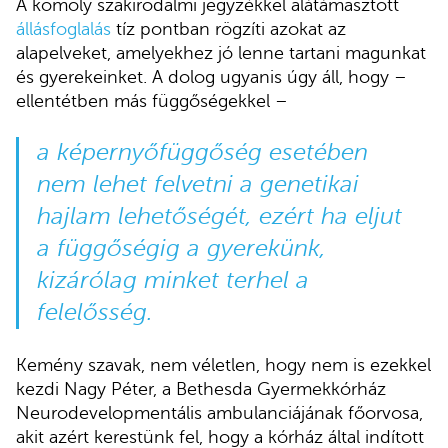
A komoly szakirodalmi jegyzékkel alátámasztott
állásfoglalás
tíz pontban rögzíti azokat az
alapelveket, amelyekhez jó lenne tartani magunkat
és gyerekeinket. A dolog ugyanis úgy áll, hogy –
ellentétben más függőségekkel –
a képernyőfüggőség esetében
nem lehet felvetni a genetikai
hajlam lehetőségét, ezért ha eljut
a függőségig a gyerekünk,
kizárólag minket terhel a
felelősség.
Kemény szavak, nem véletlen, hogy nem is ezekkel
kezdi Nagy Péter, a Bethesda Gyermekkórház
Neurodevelopmentális ambulanciájának főorvosa,
akit azért kerestünk fel, hogy a kórház által indított