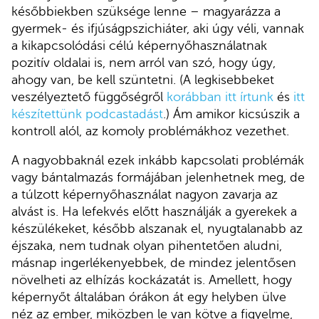
későbbiekben szüksége lenne – magyarázza a
gyermek- és ifjúságpszichiáter, aki úgy véli, vannak
a kikapcsolódási célú képernyőhasználatnak
pozitív oldalai is, nem arról van szó, hogy úgy,
ahogy van, be kell szüntetni. (A legkisebbeket
veszélyeztető függőségről
korábban itt írtunk
és
itt
készítettünk podcastadást
.) Ám amikor kicsúszik a
kontroll alól, az komoly problémákhoz vezethet.
A nagyobbaknál ezek inkább kapcsolati problémák
vagy bántalmazás formájában jelenhetnek meg, de
a túlzott képernyőhasználat nagyon zavarja az
alvást is. Ha lefekvés előtt használják a gyerekek a
készülékeket, később alszanak el, nyugtalanabb az
éjszaka, nem tudnak olyan pihentetően aludni,
másnap ingerlékenyebbek, de mindez jelentősen
növelheti az elhízás kockázatát is. Amellett, hogy
képernyőt általában órákon át egy helyben ülve
néz az ember, miközben le van kötve a figyelme,