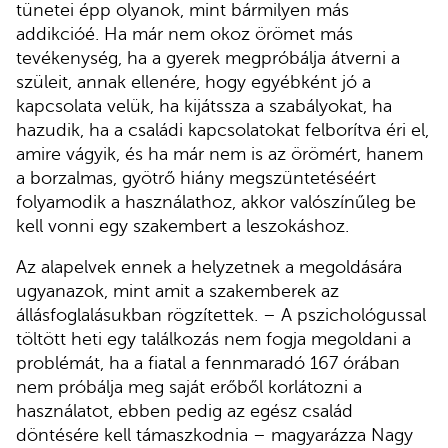
tünetei épp olyanok, mint bármilyen más
addikcióé. Ha már nem okoz örömet más
tevékenység, ha a gyerek megpróbálja átverni a
szüleit, annak ellenére, hogy egyébként jó a
kapcsolata velük, ha kijátssza a szabályokat, ha
hazudik, ha a családi kapcsolatokat felborítva éri el,
amire vágyik, és ha már nem is az örömért, hanem
a borzalmas, gyötrő hiány megszüntetéséért
folyamodik a használathoz, akkor valószínűleg be
kell vonni egy szakembert a leszokáshoz.
Az alapelvek ennek a helyzetnek a megoldására
ugyanazok, mint amit a szakemberek az
állásfoglalásukban rögzítettek. – A pszichológussal
töltött heti egy találkozás nem fogja megoldani a
problémát, ha a fiatal a fennmaradó 167 órában
nem próbálja meg saját erőből korlátozni a
használatot, ebben pedig az egész család
döntésére kell támaszkodnia – magyarázza Nagy