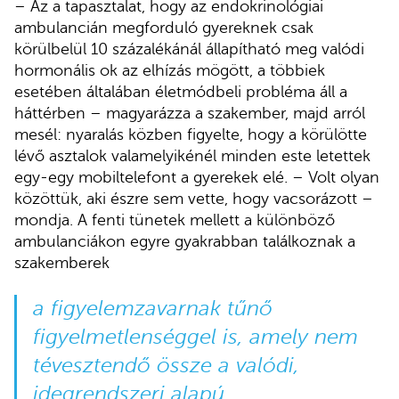
– Az a tapasztalat, hogy az endokrinológiai
ambulancián megforduló gyereknek csak
körülbelül 10 százalékánál állapítható meg valódi
hormonális ok az elhízás mögött, a többiek
esetében általában életmódbeli probléma áll a
háttérben – magyarázza a szakember, majd arról
mesél: nyaralás közben figyelte, hogy a körülötte
lévő asztalok valamelyikénél minden este letettek
egy-egy mobiltelefont a gyerekek elé. – Volt olyan
közöttük, aki észre sem vette, hogy vacsorázott –
mondja. A fenti tünetek mellett a különböző
ambulanciákon egyre gyakrabban találkoznak a
szakemberek
a figyelemzavarnak tűnő
figyelmetlenséggel is, amely nem
tévesztendő össze a valódi,
idegrendszeri alapú