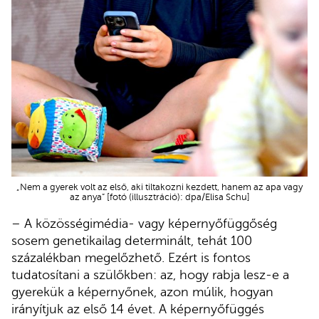
„Nem a gyerek volt az első, aki tiltakozni kezdett, hanem az apa vagy
az anya” [fotó (illusztráció): dpa/Elisa Schu]
– A közösségimédia- vagy képernyőfüggőség
sosem genetikailag determinált, tehát 100
százalékban megelőzhető. Ezért is fontos
tudatosítani a szülőkben: az, hogy rabja lesz-e a
gyerekük a képernyőnek, azon múlik, hogyan
irányítjuk az első 14 évet. A képernyőfüggés