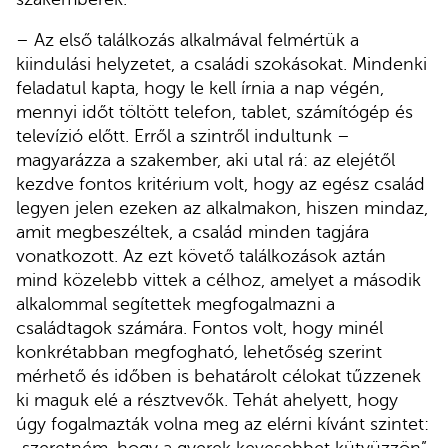
– Az első találkozás alkalmával felmértük a
kiindulási helyzetet, a családi szokásokat. Mindenki
feladatul kapta, hogy le kell írnia a nap végén,
mennyi időt töltött telefon, tablet, számítógép és
televízió előtt. Erről a szintről indultunk –
magyarázza a szakember, aki utal rá: az elejétől
kezdve fontos kritérium volt, hogy az egész család
legyen jelen ezeken az alkalmakon, hiszen mindaz,
amit megbeszéltek, a család minden tagjára
vonatkozott. Az ezt követő találkozások aztán
mind közelebb vittek a célhoz, amelyet a második
alkalommal segítettek megfogalmazni a
családtagok számára. Fontos volt, hogy minél
konkrétabban megfogható, lehetőség szerint
mérhető és időben is behatárolt célokat tűzzenek
ki maguk elé a résztvevők. Tehát ahelyett, hogy
úgy fogalmazták volna meg az elérni kívánt szintet: