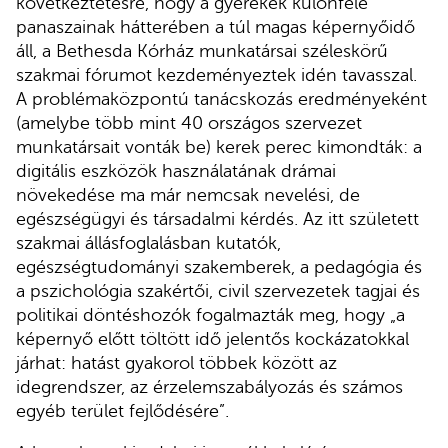
következtetésre, hogy a gyerekek különféle
panaszainak hátterében a túl magas képernyőidő
áll, a Bethesda Kórház munkatársai széleskörű
szakmai fórumot kezdeményeztek idén tavasszal.
A problémaközpontú tanácskozás eredményeként
(amelybe több mint 40 országos szervezet
munkatársait vonták be) kerek perec kimondták: a
digitális eszközök használatának drámai
növekedése ma már nemcsak nevelési, de
egészségügyi és társadalmi kérdés. Az itt született
szakmai állásfoglalásban kutatók,
egészségtudományi szakemberek, a pedagógia és
a pszichológia szakértői, civil szervezetek tagjai és
politikai döntéshozók fogalmazták meg, hogy „a
képernyő előtt töltött idő jelentős kockázatokkal
járhat: hatást gyakorol többek között az
idegrendszer, az érzelemszabályozás és számos
egyéb terület fejlődésére”.