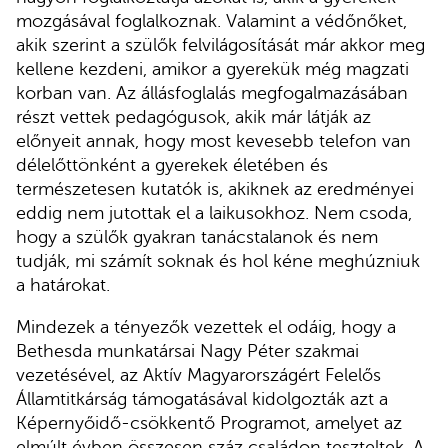
mozgásával foglalkoznak. Valamint a védőnőket,
akik szerint a szülők felvilágosítását már akkor meg
kellene kezdeni, amikor a gyerekük még magzati
korban van. Az állásfoglalás megfogalmazásában
részt vettek pedagógusok, akik már látják az
előnyeit annak, hogy most kevesebb telefon van
délelőttönként a gyerekek életében és
természetesen kutatók is, akiknek az eredményei
eddig nem jutottak el a laikusokhoz. Nem csoda,
hogy a szülők gyakran tanácstalanok és nem
tudják, mi számít soknak és hol kéne meghúzniuk
a határokat.
Mindezek a tényezők vezettek el odáig, hogy a
Bethesda munkatársai Nagy Péter szakmai
vezetésével, az Aktív Magyarországért Felelős
Államtitkárság támogatásával kidolgozták azt a
Képernyőidő-csökkentő Programot, amelyet az
elmúlt évben összesen száz családon teszteltek. A