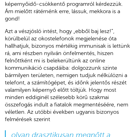
képernyőidő-csökkentő programról kérdezzük.
Ám mielőtt rátérnénk erre, lássuk, mekkora is a
gond!
Azt a vészjósló intést, hogy „ebből baj lesz!”,
körülbelül az okostelefonok megjelenése óta
hallhatjuk, bizonyos mértékig immunisak is lettünk
rá, ami részben nyilván önfelmentés, hiszen
felnőttként mi is belekerültünk az online
kommunikáció csapdáiba: dolgozzunk szinte
bármilyen területen, nemigen tudjuk nélkülözni a
telefont, a számítógépet, és időnk jelentős részét
valamilyen képernyő előtt töltjük. Hogy most
minden eddiginél szélesebb körű szakmai
összefogás indult a fiatalok megmentéséére, nem
véletlen. Az utóbbi években ugyanis bizonyos
felmérések szerint
olyan drasztikusan megnőtt a