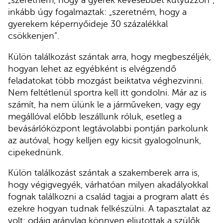
„szeretném, hogy a gyerek kevesebbet kütyüzzön”,
inkább úgy fogalmaztak: „szeretném, hogy a
gyerekem képernyőideje 30 százalékkal
csökkenjen”.
Külön találkozást szántak arra, hogy megbeszéljék,
hogyan lehet az egyébként is elvégzendő
feladatokat több mozgást beiktatva véghezvinni.
Nem feltétlenül sportra kell itt gondolni. Már az is
számít, ha nem ülünk le a járműveken, vagy egy
megállóval előbb leszállunk róluk, esetleg a
bevásárlóközpont legtávolabbi pontján parkolunk
az autóval, hogy kelljen egy kicsit gyalogolnunk,
cipekednünk.
Külön találkozást szántak a szakemberek arra is,
hogy végigvegyék, várhatóan milyen akadályokkal
fognak találkozni a család tagjai a program alatt és
ezekre hogyan tudnak felkészülni. A tapasztalat az
volt: odáig aránylag könnyen eljutottak a szülők,