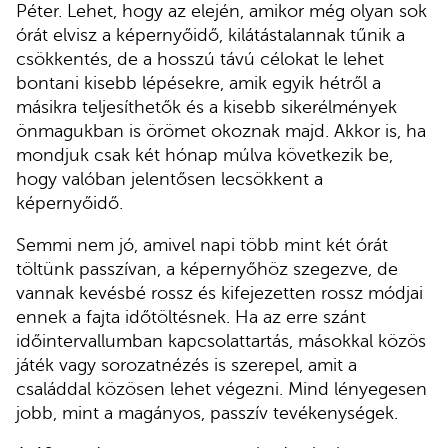
Péter. Lehet, hogy az elején, amikor még olyan sok
órát elvisz a képernyőidő, kilátástalannak tűnik a
csökkentés, de a hosszú távú célokat le lehet
bontani kisebb lépésekre, amik egyik hétről a
másikra teljesíthetők és a kisebb sikerélmények
önmagukban is örömet okoznak majd. Akkor is, ha
mondjuk csak két hónap múlva következik be,
hogy valóban jelentősen lecsökkent a
képernyőidő.
Semmi nem jó, amivel napi több mint két órát
töltünk passzívan, a képernyőhöz szegezve, de
vannak kevésbé rossz és kifejezetten rossz módjai
ennek a fajta időtöltésnek. Ha az erre szánt
időintervallumban kapcsolattartás, másokkal közös
játék vagy sorozatnézés is szerepel, amit a
családdal közösen lehet végezni. Mind lényegesen
jobb, mint a magányos, passzív tevékenységek.