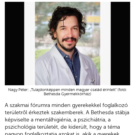
Nagy Péter: „Tulajdonképpen minden magyar család érintett” (fotó:
Bethesda Gyermekkórház)
A szakmai fórumra minden gyerekekkel foglalkozó
területről érkeztek szakemberek. A Bethesda stábja
képviselte a mentálhigiénia, a pszichiátria, a
pszichológia területét, de kiderült, hogy a téma
nagyon foglalkoztatja azokat is, akik a gyerekek