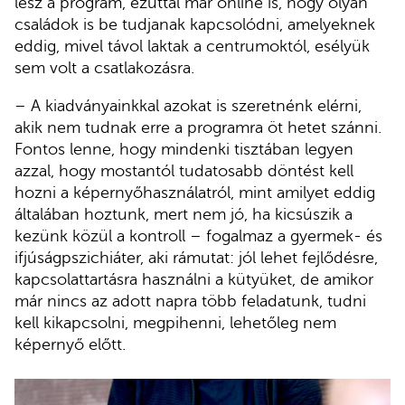
lesz a program, ezúttal már online is, hogy olyan
családok is be tudjanak kapcsolódni, amelyeknek
eddig, mivel távol laktak a centrumoktól, esélyük
sem volt a csatlakozásra.
– A kiadványainkkal azokat is szeretnénk elérni,
akik nem tudnak erre a programra öt hetet szánni.
Fontos lenne, hogy mindenki tisztában legyen
azzal, hogy mostantól tudatosabb döntést kell
hozni a képernyőhasználatról, mint amilyet eddig
általában hoztunk, mert nem jó, ha kicsúszik a
kezünk közül a kontroll – fogalmaz a gyermek- és
ifjúságpszichiáter, aki rámutat: jól lehet fejlődésre,
kapcsolattartásra használni a kütyüket, de amikor
már nincs az adott napra több feladatunk, tudni
kell kikapcsolni, megpihenni, lehetőleg nem
képernyő előtt.