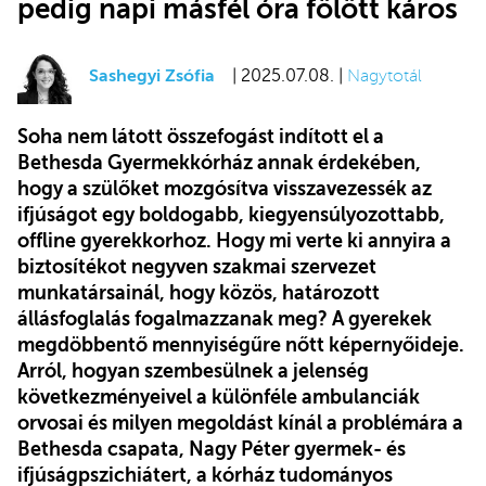
pedig napi másfél óra fölött káros
Sashegyi Zsófia
| 2025.07.08. |
Nagytotál
Soha nem látott összefogást indított el a
Bethesda Gyermekkórház annak érdekében,
hogy a szülőket mozgósítva visszavezessék az
ifjúságot egy boldogabb, kiegyensúlyozottabb,
offline gyerekkorhoz. Hogy mi verte ki annyira a
biztosítékot negyven szakmai szervezet
munkatársainál, hogy közös, határozott
állásfoglalás fogalmazzanak meg? A gyerekek
megdöbbentő mennyiségűre nőtt képernyőideje.
Arról, hogyan szembesülnek a jelenség
következményeivel a különféle ambulanciák
orvosai és milyen megoldást kínál a problémára a
Bethesda csapata, Nagy Péter
gyermek- és
ifjúságpszichiátert, a kórház tudományos