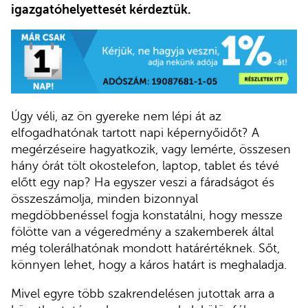
igazgatóhelyettesét kérdeztük.
Úgy véli, az ön gyereke nem lépi át az
elfogadhatónak tartott napi képernyőidőt? A
megérzéseire hagyatkozik, vagy lemérte, összesen
hány órát tölt okostelefon, laptop, tablet és tévé
előtt egy nap? Ha egyszer veszi a fáradságot és
összeszámolja, minden bizonnyal
megdöbbenéssel fogja konstatálni, hogy messze
fölötte van a végeredmény a szakemberek által
még tolerálhatónak mondott határértéknek. Sőt,
könnyen lehet, hogy a káros határt is meghaladja.
Mivel egyre több szakrendelésen jutottak arra a