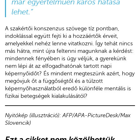
már egyértelműen káros hatása
lehet.”
A szakértői konszenzus szövege tíz pontban,
indoklással együtt fejti ki a hozzáértők érveit,
amelyekkel nehéz lenne vitatkozni. Így tehát nincs
más hátra, mint újra feltenni magunknak a kérdést:
mindennek fényében is úgy véljük, a gyerekünk
nem lépi át az elfogadhatónak tartott napi
képernyőidőt? És mindent megteszünk azért, hogy
megóvjuk őt a függőségtől és a túlzott
képernyőhasználatból eredő különféle mentális is
fizikai betegségek kialakulásától?
Nyitókép (illusztráció): AFP/APA-PictureDesk/Max
Slovencik)
Ezt a cikket nem közölhettük