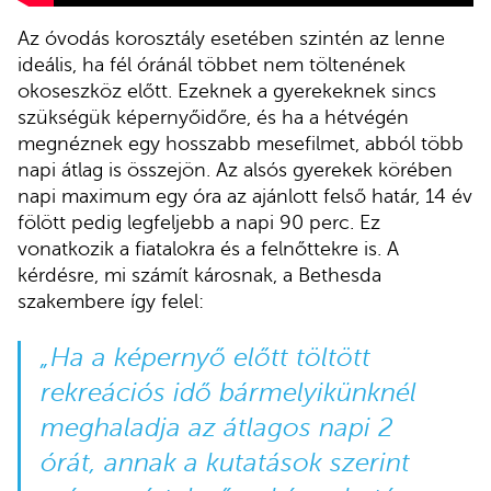
Az óvodás korosztály esetében szintén az lenne
ideális, ha fél óránál többet nem töltenének
okoseszköz előtt. Ezeknek a gyerekeknek sincs
szükségük képernyőidőre, és ha a hétvégén
megnéznek egy hosszabb mesefilmet, abból több
napi átlag is összejön. Az alsós gyerekek körében
napi maximum egy óra az ajánlott felső határ, 14 év
fölött pedig legfeljebb a napi 90 perc. Ez
vonatkozik a fiatalokra és a felnőttekre is. A
kérdésre, mi számít károsnak, a Bethesda
szakembere így felel:
„Ha a képernyő előtt töltött
rekreációs idő bármelyikünknél
meghaladja az átlagos napi 2
órát, annak a kutatások szerint