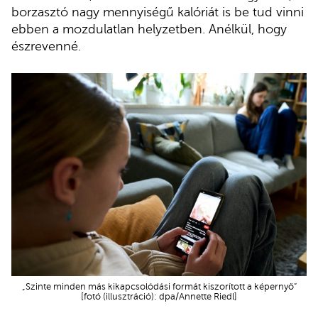
borzasztó nagy mennyiségű kalóriát is be tud vinni
ebben a mozdulatlan helyzetben. Anélkül, hogy
észrevenné.
„Szinte minden más kikapcsolódási formát kiszorított a képernyő”
[fotó (illusztráció): dpa/Annette Riedl]