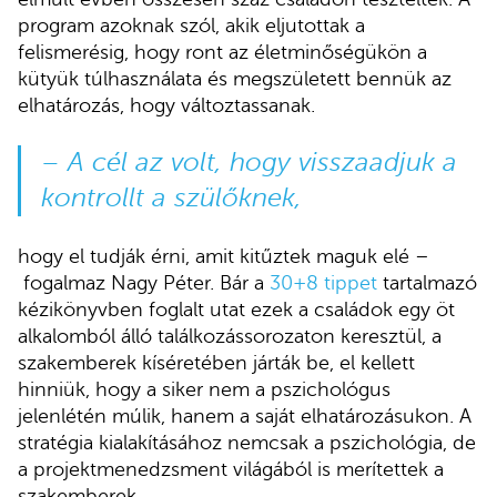
program azoknak szól, akik eljutottak a
felismerésig, hogy ront az életminőségükön a
kütyük túlhasználata és megszületett bennük az
elhatározás, hogy változtassanak.
– A cél az volt, hogy visszaadjuk a
kontrollt a szülőknek,
hogy el tudják érni, amit kitűztek maguk elé –
fogalmaz Nagy Péter. Bár a
30+8 tippet
tartalmazó
kézikönyvben foglalt utat ezek a családok egy öt
alkalomból álló találkozássorozaton keresztül, a
szakemberek kíséretében járták be, el kellett
hinniük, hogy a siker nem a pszichológus
jelenlétén múlik, hanem a saját elhatározásukon. A
stratégia kialakításához nemcsak a pszichológia, de
a projektmenedzsment világából is merítettek a
szakemberek.