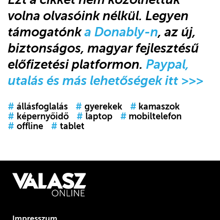
volna olvasóink nélkül. Legyen
támogatónk
a Donably-n
, az új,
biztonságos, magyar fejlesztésű
előfizetési platformon.
Paypal,
utalás és más lehetőségek itt >>>
#
állásfoglalás
#
gyerekek
#
kamaszok
#
képernyőidő
#
laptop
#
mobiltelefon
#
offline
#
tablet
Impresszum