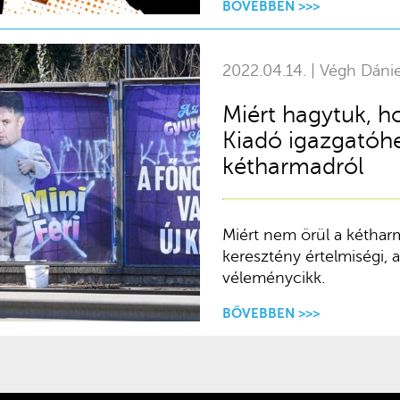
BŐVEBBEN >>>
2022.04.14. | Végh Dánie
Miért hagytuk, h
Kiadó igazgatóhe
kétharmadról
Miért nem örül a kétha
keresztény értelmiségi, 
véleménycikk.
BŐVEBBEN >>>