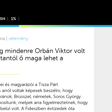
ISH
1%
rna |
vélemény
g mindenre Orbán Viktor volt
tantól ő maga lehet a
i és magyarázói a Tisza Párt
 arról voltak képesek beszélni, hogy
kránok, Brüsszel, németek, Soros György.
sítunk, melyek arra figyelmeztetnek, hogy
 belül volt. A Fideszben évtizedek óta