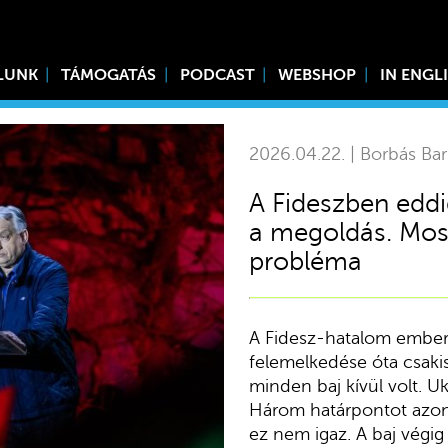
LUNK
TÁMOGATÁS
PODCAST
WEBSHOP
IN ENGL
2026.04.22. | Borbás Ba
A Fideszben eddi
a megoldás. Mos
probléma
A Fidesz-hatalom embere
felemelkedése óta csakis
minden baj kívül volt. U
Három határpontot azono
ez nem igaz. A baj végig