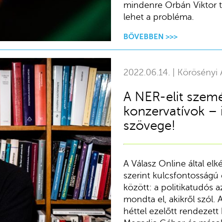
mindenre Orbán Viktor 
lehet a probléma.
BŐVEBBEN >>>
2022.06.14. | Körösényi
A NER-elit szem
konzervatívok – 
szövege!
A Válasz Online által el
szerint kulcsfontosságú 
között: a politikatudós 
mondta el, akikről szól.
héttel ezelőtt rendezet