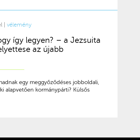
l |
vélemény
ogy így legyen? – a Jezsuita
lyettese az újabb
rmadnak egy meggyőződéses jobboldali,
aki alapvetően kormánypárti? Külsős