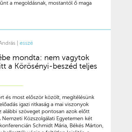
tűnt a megoldásnak, mostantól ő maga
 András |
esszé
ébe mondta: nem vagytok
itt a Körösényi-beszéd teljes
kért és most először közölt, megítélésünk
előadás igazi ritkaság a mai viszonyok
az alábbi szöveget pontosan azok előtt
 A Nemzeti Közszolgálati Egyetemen két
t konferencián Schmidt Mária, Békés Márton,