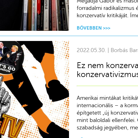
Megadja Gábor és mások ha
forradalmi radikalizmus 
konzervatív kritikáját. Ím
BŐVEBBEN >>>
2022.05.30. | Borbás Bar
Ez nem konzerva
konzervativizmus
Amerikai mintákat kritiká
internacionális – a kor
építgetett „új konzervati
mint baloldali ellenfelei
szabadság jegyében, mely