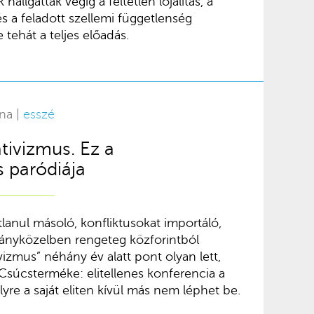
llgatták végig a feltétlen lojalitás, a
és a feladott szellemi függetlenség
e tehát a teljes előadás.
na |
esszé
tivizmus. Ez a
 paródiája
tlanul másoló, konfliktusokat importáló,
mányközelben rengeteg közforintból
vizmus” néhány év alatt pont olyan lett,
. Csúcsterméke: elitellenes konferencia a
re a saját eliten kívül más nem léphet be.