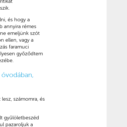
itikát
szik.
lni, és hogy a
b annyira rémes
 ne emeljünk szót
n ellen, vagy a
zás faramuci
emélyesen győződtem
ezébe.
z óvodában,
z lesz, számomra, és
ult gyűlöletbeszéd
l pazaroljuk a