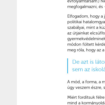
évfolyamtársam.) Ne
megfogalmazni, és –
Elfogadom, hogy a jó
politikai hatalomg
szabályai, mint a k
az útjainkat elcsúf
gyermekvédelminek 
módon föltett kérdé
meg róla, hogy az 
De azt is lá
sem az iskol
A mód, a forma, a 
úgy veszem észre, s
Miért fordítsuk félr
mind a kormányoldal