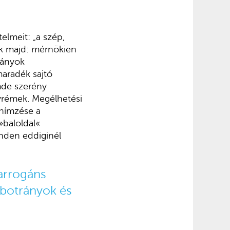
elmeit: „a szép,
ek majd: mérnökien
pányok
aradék sajtó
mde szerény
yrémek. Megélhetési
 hímzése a
»baloldal«
inden eddiginél
 arrogáns
 botrányok és