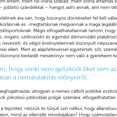
m értem, miért ne volna szabad, miért volna ártalmas kr
 jobbító szándékkal – hangot adni annak, ami nem tet
létnek ára van, hogy bizonyos döntéseket fel kell válla
yakorlásnak és -megtartásnak megvannak a maga legaláb
üzdősportoknak. Mégis elfogadhatatlannak tartom, hogy
ító, riogató, szitkozódó és egymást démonizáló plakátözö
nevezett, és végül érvénytelennek bizonyult népszava
sei ellen. Mert az alapfeltevéssel egyetértek, sőt, sz
a bizonyos bedarált mesekönyv nem való a gyerekeim k
tom, hogy senki nem győzködi őket sem a
ában a nemátalakítás előnyeiről.
megfogalmazás,
ahogyan
a nemes célból politikai eszkö
ok jóérzésű jobboldali polgár számára: elfogadhatatlan.
e a fejünket, nézzük és tűrjük szó nélkül, hogy állandós
on, mind az ellenzék retorikájában? Hogy számolatlanu