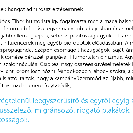
ek hangot adni rossz érzéseimnek.
dőcs Tibor humorista így fogalmazta meg a maga balsejt
 legfinomabb fogásai egyre nagyobb adagokban érkezn
s újabb ellenségképek, sebészi pontosságú gyűlöletkam
jl influencerek meg egyéb biorobotok előadásában. A m
kerpropaganda. Szépen csomagolt hazugságok. Saját, á
kitömése pénzzel, paripával. Humortalan cinizmus. Ag
ri szalonnáculás. Csipkés, nagy összeesküvéselméletek
z-light, öröm lesz nézni. Mindeközben, ahogy szokta, a 
n is attól tartok, hogy a kampányüzemmód az újabb, m
tharmad ellenére folytatódik,
égtelenül leegyszerűsítő és egytől egyig
üsszelező, migránsozó, riogató plakátok,
kosságok.