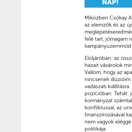
Miközben Csókay A
az elemzők és az új
meglepetéseredmény,
felé tart, jómagam 
kampányüzemmód f
Elöljáróban: az öss
hazait vásárolok m
Vallom, hogy az apa
nincsenek illúzióim 
vadászati kiállítás
pozícióban. Tehát:
kormányzat számtal
konfliktussal, az un
finanszírozásával k
nem vagyok eléggé 
politikája.