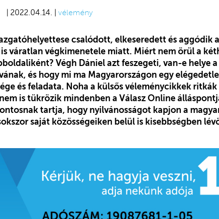
| 2022.04.14. |
vélemény
gazgatóhelyettese csalódott, elkeseredett és aggódik 
is váratlan végkimenetele miatt. Miért nem örül a k
oldaliként? Végh Dániel azt feszegeti, van-e helye a
ívának, és hogy mi ma Magyarországon egy elégedetl
sége és feladata. Noha a külsős véleménycikkek ritkák
nem is tükrözik mindenben a Válasz Online álláspontj
ontosnak tartja, hogy nyilvánosságot kapjon a magya
okszor saját közösségeiken belül is kisebbségben lév