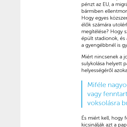
pénzt az EU, a migr
bármiben ellentmond
Hogy egyes közszer
élők számára utolér
megítélése? Hogy sz
épült stadionok, és 
a gyengébbnél is 
Miért nincsenek a j
sulykolása helyett 
helyességéről azoka
Miféle nagyob
vagy fenntar
voksolásra b
És miért kell, hog
kicsinálják azt a pa