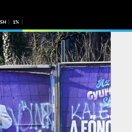
ISH
1%