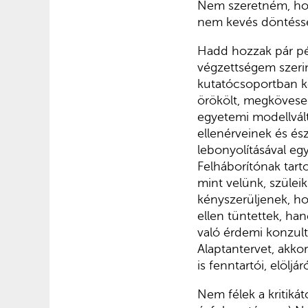
Nem szeretném, hog
nem kevés döntésse
Hadd hozzak pár pé
végzettségem szeri
kutatócsoportban k
örökölt, megkövesed
egyetemi modellvált
ellenérveinek és ész
lebonyolításával eg
Felháborítónak tart
mint velünk, szülei
kényszerüljenek, h
ellen tüntettek, ha
való érdemi konzult
Alaptantervet, akkor
is fenntartói, elöljá
Nem félek a kritiká