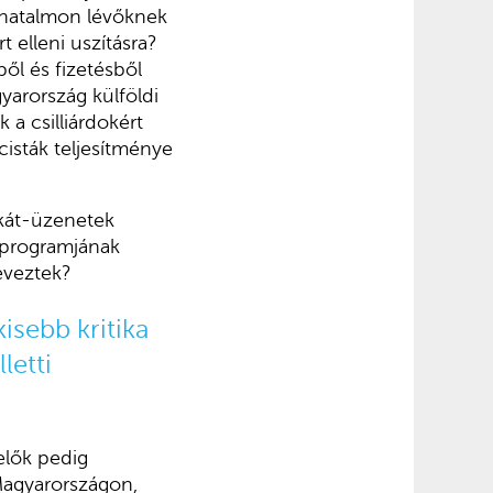
a hatalmon lévőknek
 elleni uszításra?
ől és fizetésből
yarország külföldi
a csilliárdokért
cisták teljesítménye
akát-üzenetek
 programjának
eveztek?
isebb kritika
letti
elők pedig
a Magyarországon,