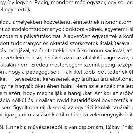
y így legyen. Pedig, mondom még egyszer, egy sor e
l egyetértek.
ldát, amelyekben közvetlenül érintettnek mondhatom
nt az irodalomtudományok doktora volnék, egyetemi-a
ezdtem a pályafutásomat. Alapvetően egyetértek a kor
ett tudományos és oktatási szerkezetek átalakításával.
ás módjával, az érintettekkel való kommunikációval, az 
revételeinek lesöprésével, azaz az átalakítás agresszív, 
yáltalán nem. Eredeti mesterségem szerint pedig középis
om, hogy a pedagógusok – akikkel több időt töltenek 
kkel – kevesebbet keressenek egy áruházi árufeltöltőnél,
ogy ne hagyják őket éhen halni. Nem az ellenzék melle
nem azért, hogy meghallják a hangjukat. Amikor az erőből
áció nélkül és irreálisan rövid határidőkkel bevezették 
 sem figyelt oda rájuk senki, az egyházi iskolák tanárai
rói, igazgatói utasításokkal tiltották el a véleménynyilvání
tól. (Ennek a művészetéből is van diplomám, Rákay Philip