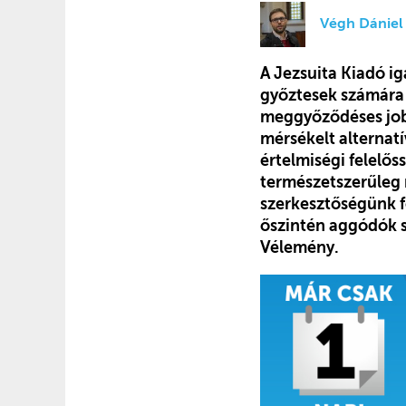
Végh Dániel
A Jezsuita Kiadó i
győztesek számára 
meggyőződéses jobb
mérsékelt alternat
értelmiségi felelős
természetszerűleg 
szerkesztőségünk f
őszintén aggódók s
Vélemény.