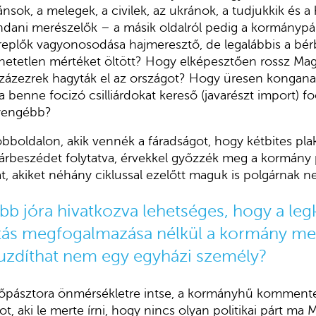
ánsok, a melegek, a civilek, az ukránok, a tudjukkik és 
ani merészelők – a másik oldalról pedig a kormánypárt
eplők vagyonosodása hajmeresztő, de legalábbis a bérb
hetetlen mértéket öltött? Hogy elképesztően rossz Mag
ázezrek hagyták el az országot? Hogy üresen konganak 
a benne focizó csilliárdokat kereső (javarészt import) fo
gyengébb?
obboldalon, akik vennék a fáradságot, hogy kétbites pl
párbeszédet folytatva, érvekkel győzzék meg a kormány
t, akiket néhány ciklussal ezelőtt maguk is polgárnak n
b jóra hivatkozva lehetséges, hogy a legk
tás megfogalmazása nélkül a kormány mel
uzdíthat nem egy egyházi személy?
y főpásztora önmérsékletre intse, a kormányhű komment
pot, aki le merte írni, hogy nincs olyan politikai párt m