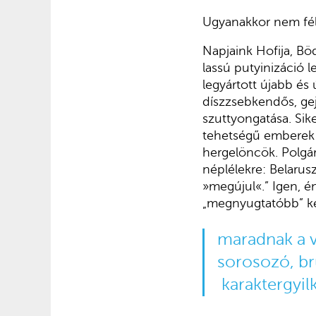
Ugyanakkor nem fél
Napjaink Hofija, Bö
lassú putyinizáció
legyártott újabb é
díszzsebkendős, ge
szuttyongatása. Si
tehetségű emberek 
hergelöncök. Polgá
néplélekre: Belarus
»megújul«.” Igen, é
„megnyugtatóbb” ké
maradnak a v
sorosozó, br
karaktergyil