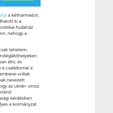
ítja
a kétharmadot,
hatott ki a
olitikai hullaház
tem, nehogy a
csak tehetem,
endéglátóhelyeken.
an élni, és
em a családomat a
 emberei voltak
nak nevezett
hogy az ukrán-orosz
örténő
dasági kérdésben
lyes a kormányzat