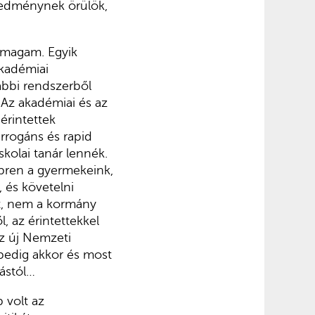
redménynek örülök,
 magam. Egyik
kadémiai
ábbi rendszerből
 Az akadémiai és az
érintettek
arrogáns és rapid
kolai tanár lennék.
ébren a gyermekeink,
 és követelni
tt, nem a kormány
, az érintettekkel
az új Nemzeti
t pedig akkor és most
tástól…
 volt az