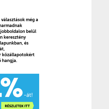
a választások még a
étharmadnak
 jobboldalon belül
en keresztény
 lapunkban, és
át,
r közállapotokért
ő hangja.