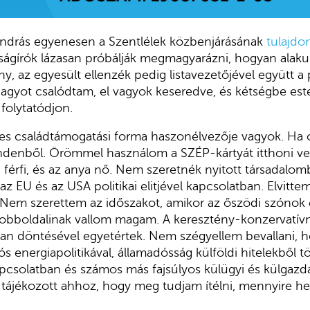
ndrás egyenesen a Szentlélek közbenjárásának
tulajdon
ságírók lázasan próbálják megmagyarázni, hogyan alakul
 az egyesült ellenzék pedig listavezetőjével együtt a p
nagyot csalódtam, el vagyok keseredve, és kétségbe es
olytatódjon.
zes családtámogatási forma haszonélvezője vagyok. Ha 
indenből. Örömmel használom a SZÉP-kártyát itthoni v
 férfi, és az anya nő. Nem szeretnék nyitott társadalomb
az EU és az USA politikai elitjével kapcsolatban. Elvitt
ra. Nem szerettem az időszakot, amikor az őszödi szónok
 jobboldalinak vallom magam. A keresztény-konzervatív
an döntésével egyetértek. Nem szégyellem bevallani, 
iós energiapolitikával, államadósság külföldi hitelekből t
apcsolatban és számos más fajsúlyos külügyi és külgaz
tájékozott ahhoz, hogy meg tudjam ítélni, mennyire he