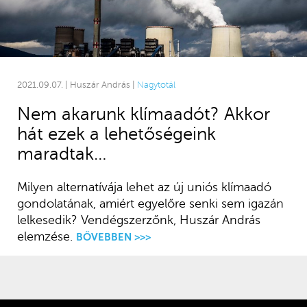
2021.09.07. | Huszár András |
Nagytotál
Nem akarunk klímaadót? Akkor
hát ezek a lehetőségeink
maradtak…
Milyen alternatívája lehet az új uniós klímaadó
gondolatának, amiért egyelőre senki sem igazán
lelkesedik? Vendégszerzőnk, Huszár András
elemzése.
BŐVEBBEN >>>