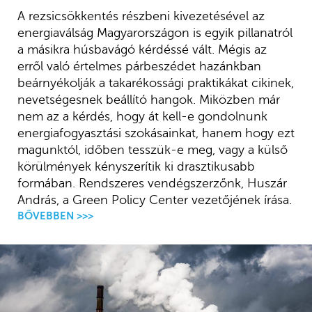
A rezsicsökkentés részbeni kivezetésével az
energiaválság Magyarországon is egyik pillanatról
a másikra húsbavágó kérdéssé vált. Mégis az
erről való értelmes párbeszédet hazánkban
beárnyékolják a takarékossági praktikákat cikinek,
nevetségesnek beállító hangok. Miközben már
nem az a kérdés, hogy át kell-e gondolnunk
energiafogyasztási szokásainkat, hanem hogy ezt
magunktól, időben tesszük-e meg, vagy a külső
körülmények kényszerítik ki drasztikusabb
formában. Rendszeres vendégszerzőnk, Huszár
András, a Green Policy Center vezetőjének írása.
BŐVEBBEN >>>