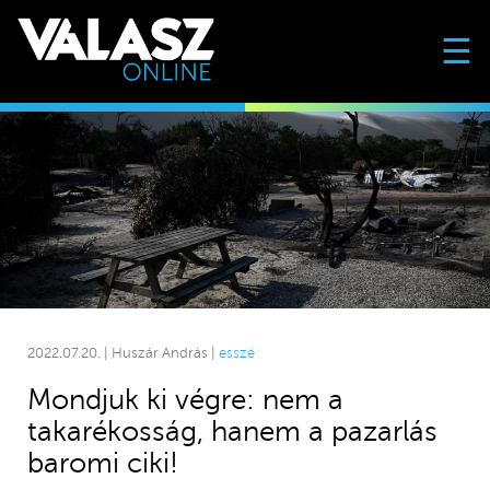
☰
2022.07.20. | Huszár András |
esszé
Mondjuk ki végre: nem a
takarékosság, hanem a pazarlás
baromi ciki!