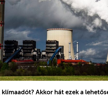
klímaadót? Akkor hát ezek a lehetős