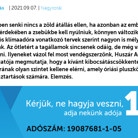
ás
| 2021.09.07. |
Nagytotál
ben senki nincs a zöld átállás ellen, ha azonban az e
rdekében a zsebükbe kell nyúlniuk, könnyen változik 
ós klímaadóra vonatkozó tervek szerint nagyon is mél
. Az ötletért a tagállamok sincsenek odáig, de még 
ni. Ilyeneket vázol fel most vendégszerzőnk, Huszár 
gatója megmutatja
,
hogy a kívánt kibocsátáscsökkenté
ának olyan szintet kellene elérni, amely óriási pluszk
ztartások számára. Elemzés.