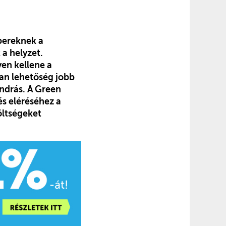
mbereknek a
a helyzet.
yen kellene a
van lehetőség jobb
András. A Green
s eléréséhez a
öltségeket