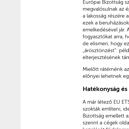
Európai Bizottság sz
megvalósulnak az ép
a lakosság részére
ezek a beruházások, 
emelkedésével jár. A
fogyasztókat arra, 
de elismeri, hogy e
„árösztönzést”: péld
elterjesztésének tá
Mielőtt rátérnénk a
előnyei lehetnek egy
Hatékonyság és 
A már létező EU ET
szokták említeni, id
Bizottság emellett a
szerint a cégek olda