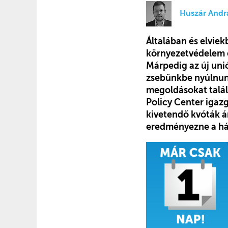
Huszár Andr
Általában és elviek
környezetvédelem é
Márpedig az új uni
zsebünkbe nyúlnunk
megoldásokat talál
Policy Center igaz
kivetendő kvóták ár
eredményezne a há