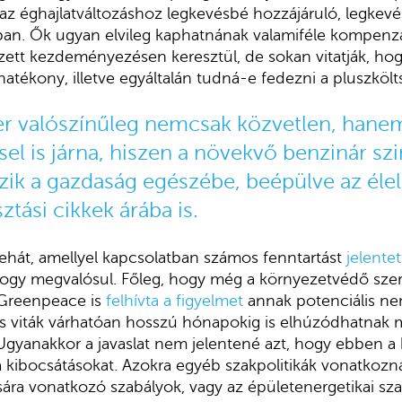
z éghajlatváltozáshoz legkevésbé hozzájáruló, legkevé
an. Ők ugyan elvileg kaphatnának valamiféle kompenzá
zett kezdeményezésen keresztül, de sokan vitatják, ho
hatékony, illetve egyáltalán tudná-e fedezni a pluszkölt
er valószínűleg nemcsak közvetlen, hane
el is járna, hiszen a növekvő benzinár sz
ik a gazdaság egészébe, beépülve az élel
tási cikkek árába is.
hát, amellyel kapcsolatban számos fenntartást
jelente
hogy megvalósul. Főleg, hogy még a környezetvédő sze
 Greenpeace is
felhívta a figyelmet
annak potenciális nem
s viták várhatóan hosszú hónapokig is elhúzódhatnak ma
Ugyanakkor a javaslat nem jelentené azt, hogy ebben a
 a kibocsátásokat. Azokra egyéb szakpolitikák vonatkozn
ára vonatkozó szabályok, vagy az épületenergetikai szab