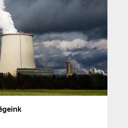
égeink