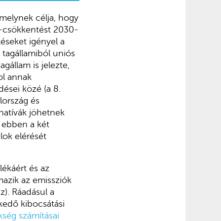
 melynek célja, hogy
ás-csökkentést 2030-
téseket igényel a
 tagállamiból uniós
gállam is jelezte,
ol annak
ései közé (a 8.
lország és
rnatívák jöhetnek
: ebben a két
lok elérését
lékáért és az
mazik az emissziók
z). Ráadásul a
kedő kibocsátási
ség számításai