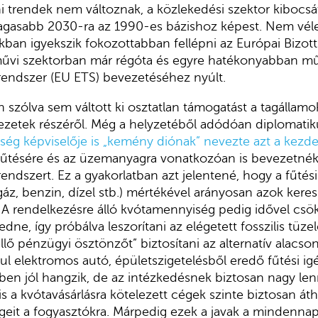
i trendek nem változnak, a közlekedési szektor kibocsá
magasabb 2030-ra az 1990-es bázishoz képest. Nem vél
ban igyekszik fokozottabban fellépni az Európai Bizott
őművi szektorban már régóta és egyre hatékonyabban 
rendszer (EU ETS) bevezetéséhez nyúlt.
szólva sem váltott ki osztatlan támogatást a tagállamo
ezetek részéről. Még a helyzetéből adódóan diplomati
ség képviselője is „kemény diónak” nevezte azt a kez
fűtésére és az üzemanyagra vonatkozóan is bevezetnék
ndszert. Ez a gyakorlatban azt jelentené, hogy a fűtési
gáz, benzin, dízel stb.) mértékével arányosan azok kere
. A rendelkezésre álló kvótamennyiség pedig idővel csö
dne, így próbálva leszorítani az elégetett fosszilis tüz
llő pénzügyi ösztönzőt” biztosítani az alternatív alacso
ul elektromos autó, épületszigetelésből eredő fűtési i
ben jól hangzik, de az intézkedésnek biztosan nagy lenne
s a kvótavásárlásra kötelezett cégek szinte biztosan áth
geit a fogyasztókra. Márpedig ezek a javak a mindennapi 