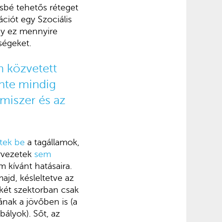
sbé tehetős réteget
ciót egy Szociális
gy ez mennyire
ségeket.
m közvetett
inte mindig
miszer és az
ttek be
a tagállamok,
rvezetek
sem
 kívánt hatásaira.
jd, késleltetve az
 két szektorban csak
ának a jövőben is (a
ályok). Sőt, az