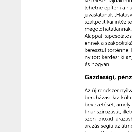
kezelését fájdalomm
lehetne építeni a h
javaslatának „Hatásv
szakpolitikai intéz
megoldhatatlannak.
Alappal kapcsolatos
ennek a szakpolitik
keresztül történne,
nyitott kérdés: ki az
és hogyan.
Gazdasági, pénz
Az új rendszer nyil
beruházásokra költe
bevezetését, amely
finanszírozását, ille
szén-dioxid-árazásb
árazás segíti az át