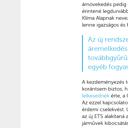
árnövekedés pedig a
érintené legdurvább
Klíma Alapnak neve
lenne igazságos és 
Az új rendsz
áremelkedéss
továbbgyűrűz
egyéb fogyasz
A kezdeményezés te
korántsem biztos, 
lelkesednek
érte, a
Az ezzel kapcsolato
érdemi cselekvést. 
az új ETS alakítaná
járművek kibocsátás