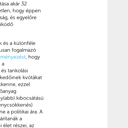
tása akár 32
etlen, hogy éppen
ság, és egyelőre
működő
k és a különféle
kusan fogalmazó
deményezést
, hogy
 a
 és tankolási
skedőinek kvótákat
kkenne, ezzel
előanyag
ny(abb) kibocsátású
génycsökkenés)
 a politikai ára. A
árítanák a
élet részei, az