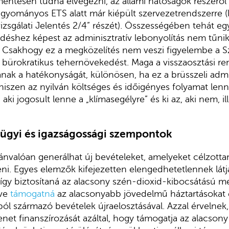
entesen tudná elvégezni, az állami hatóságok részéről
agyományos ETS alatt már kiépült szervezetrendszerre (l
izsgálati Jelentés 2/4” részét). Összességében tehát egy
kedéshez képest az adminisztratív lebonyolítás nem tűni
 Csakhogy ez a megközelítés nem veszi figyelembe a Sz
 bürokratikus tehernövekedést. Maga a visszaosztási re
ának a hatékonyságát, különösen, ha ez a brüsszeli adm
 hiszen az nyilván költséges és időigényes folyamat len
, aki jogosult lenne a „klímasegélyre” és ki az, aki nem, il
ügyi és igazságossági szempontok
vánvalóan generálhat új bevételeket, amelyeket célzotta
ni. Egyes elemzők kifejezetten elengedhetetlennek látj
 így biztosítaná az alacsony szén-dioxid-kibocsátású 
tve
támogatná
az alacsonyabb jövedelmű háztartásokat é
ól származó bevételek újraelosztásával. Azzal érvelnek
menet finanszírozását azáltal, hogy támogatja az alacson