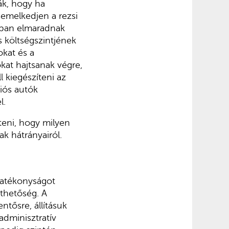
ák, hogy ha
emelkedjen a rezsi
nban elmaradnak
s költségszintjének
okat és a
kat hajtsanak végre,
 kiegészíteni az
ziós autók
l.
teni, hogy milyen
ak hátrányairól.
hatékonyságot
íthetőség. A
ntősre, állításuk
adminisztratív