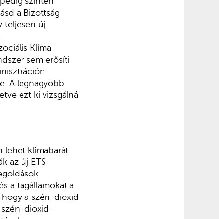
 pedig szintén
ásd a Bizottság
 teljesen új
k
ociális Klíma
ndszer sem erősíti
inisztráción
ne. A legnagyobb
letve ezt ki vizsgálná
n lehet klímabarát
ák az új ETS
megoldások
s a tagállamokat a
, hogy a szén-dioxid
y szén-dioxid-