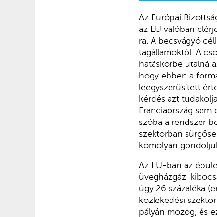
Az Európai Bizottsá
az EU valóban elérj
ra. A becsvágyó célk
tagállamoktól. A cs
hatáskörbe utalná a
hogy ebben a formáj
leegyszerűsített ér
kérdés azt tudakolj
Franciaország sem el
szóba a rendszer bev
szektorban sürgősen
komolyan gondolju
Az EU-ban az épület
üvegházgáz-kibocsát
úgy 26 százaléka (e
közlekedési szektor
pályán mozog, és ez