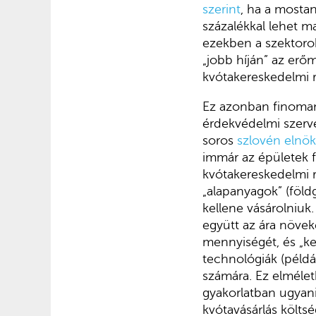
szerint
, ha a mostan
százalékkal lehet 
ezekben a szektorok
„jobb híján” az er
kvótakereskedelmi 
Ez azonban finoman 
érdekvédelmi szerv
soros
szlovén elnök
immár az épületek 
kvótakereskedelmi re
„alapanyagok” (föld
kellene vásárolniuk
együtt az ára növeke
mennyiségét, és „ke
technológiák (példá
számára. Ez elmélet
gyakorlatban ugyani
kvótavásárlás költsé