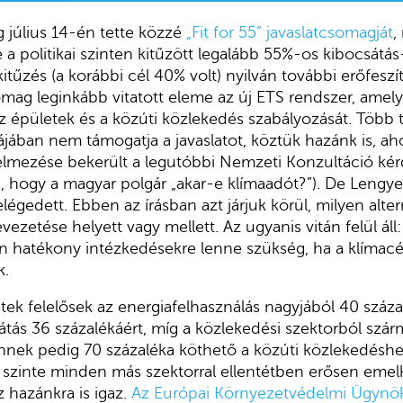
g július 14-én tette közzé
„Fit for 55” javaslatcsomagját
,
e a politikai szinten kitűzött legalább 55%-os kibocsát
itűzés (a korábbi cél 40% volt) nyilván további erőfeszí
omag leginkább vitatott eleme az új ETS rendszer, amely
z épületek és a közúti közlekedés szabályozását. Több ta
ában nem támogatja a javaslatot, köztük hazánk is, ah
telmezése bekerült a legutóbbi Nemzeti Konzultáció kérd
a, hogy a magyar polgár „akar-e klímaadót?”). De Lengye
égedett. Ebben az írásban azt járjuk körül, milyen alte
ezetése helyett vagy mellett. Az ugyanis vitán felül áll
 hatékony intézkedésekre lenne szükség, ha a klímacé
k.
ek felelősek az energiafelhasználás nagyjából 40 száza
ás 36 százalékáért, míg a közlekedési szektorból szár
nnek pedig 70 százaléka köthető a közúti közlekedéshe
 szinte minden más szektorral ellentétben erősen emel
 hazánkra is igaz.
Az Európai Környezetvédelmi Ügynök