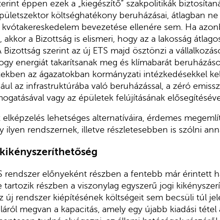
erint éppen ezek a „kiegészítő” szakpolitikák biztosítan
ületszektor költséghatékony beruházásai, átlagban ne 
 a kvótakereskedelem bevezetése ellenére sem. Ha azo
akkor a Bizottság is elismeri, hogy az a lakosság átlago
 Bizottság szerint az új ETS majd ösztönzi a vállalkozás
hogy energiát takarítsanak meg és klímabarát beruházáso
zekben az ágazatokban kormányzati intézkedésekkel kell
ául az infrastruktúrába való beruházással, a zéró emiss
mogatásával vagy az épületek felújításának elősegítéséve
z elképzelés lehetséges alternatíváira, érdemes megemlí
 ilyen rendszernek, illetve részletesebben is szólni ann
kikényszeríthetőség
S rendszer előnyeként részben a fentebb már érintett 
e tartozik részben a viszonylag egyszerű jogi kikényszer
z új rendszer kiépítésének költségeit sem becsüli túl jele
láról megvan a kapacitás, amely egy újabb kiadási tétel 