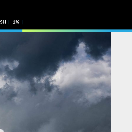
ISH
1%