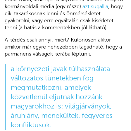
kormányoldali média (egy része)
azt sugallja
, hogy
ciki takarékosnak lenni és önmérsékletet
gyakorolni, vagy erre egyáltalán csak kísérletet
tenni (a hatás a kommentekben jól látható).
A kérdés csak annyi: miért? Különösen akkor
amikor már egyre nehezebben tagadható, hogy a
parmanens válságok korába léptünk,
a környezeti javak túlhasználata
változatos tünetekben fog
megmutatkozni, amelyek
közvetlenül eljutnak hozzánk
magyarokhoz is: világjárványok,
áruhiány, menekültek, fegyveres
konfliktusok.