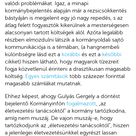
valódi problémákat. Igaz, a minapi
kormánybejelentés alapján már a rezsicsökkentés
bástyáján is megjelent egy jó nagy repedés, s az
átlag felett fogyasztók kikerülnek a mesterségesen
alacsonyan tartott költségek alól. Azóta legalább
részben elmozdulni látszik a kormányoldali sajtó
kommunikációja is a témában, (a hangnembeli
különbségre lásd ezt a
korábbi
és ezt a
későbbi
cikket) hiszen látható, hogy magyarok tízezreit
fogja közvetlenül érinteni a drasztikusan magasabb
költség.
Egyes számítások
több százezer forinttal
magasabb számlákat mutatnak.
Ehhez képest, ahogy Gulyás Gergely a döntést
bejelentő Kormányinfón
fogalmazott
, „az
életvezetési tanácsoktól” a kormány tartózkodna,
amíg nem muszáj. De vajon muszáj-e, hogy
tartózkodjunk az „életvezetési tanácsoktól”, hiszen
a jelenlegei életvezetésünkkel egyrészt lassan