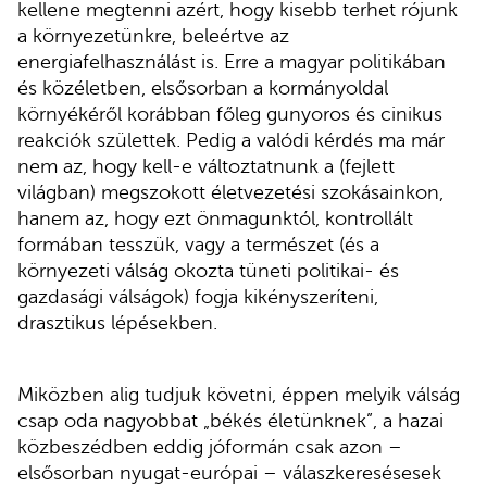
kellene megtenni azért, hogy kisebb terhet rójunk
a környezetünkre, beleértve az
energiafelhasználást is. Erre a magyar politikában
és közéletben, elsősorban a kormányoldal
környékéről korábban főleg gunyoros és cinikus
reakciók születtek. Pedig a valódi kérdés ma már
nem az, hogy kell-e változtatnunk a (fejlett
világban) megszokott életvezetési szokásainkon,
hanem az, hogy ezt önmagunktól, kontrollált
formában tesszük, vagy a természet (és a
környezeti válság okozta tüneti politikai- és
gazdasági válságok) fogja kikényszeríteni,
drasztikus lépésekben.
Miközben alig tudjuk követni, éppen melyik válság
csap oda nagyobbat „békés életünknek”, a hazai
közbeszédben eddig jóformán csak azon –
elsősorban nyugat-európai – válaszkeresésesek