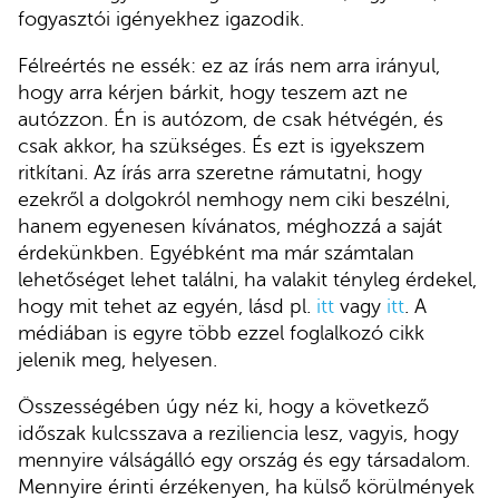
fogyasztói igényekhez igazodik.
Félreértés ne essék: ez az írás nem arra irányul,
hogy arra kérjen bárkit, hogy teszem azt ne
autózzon. Én is autózom, de csak hétvégén, és
csak akkor, ha szükséges. És ezt is igyekszem
ritkítani. Az írás arra szeretne rámutatni, hogy
ezekről a dolgokról nemhogy nem ciki beszélni,
hanem egyenesen kívánatos, méghozzá a saját
érdekünkben. Egyébként ma már számtalan
lehetőséget lehet találni, ha valakit tényleg érdekel,
hogy mit tehet az egyén, lásd pl.
itt
vagy
itt
. A
médiában is egyre több ezzel foglalkozó cikk
jelenik meg, helyesen.
Összességében úgy néz ki, hogy a következő
időszak kulcsszava a reziliencia lesz, vagyis, hogy
mennyire válságálló egy ország és egy társadalom.
Mennyire érinti érzékenyen, ha külső körülmények