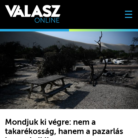
☰
Mondjuk ki végre: nem a
takarékosság, hanem a pazarlás