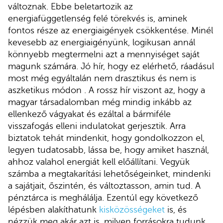
változnak. Ebbe beletartozik az
energiafüggetlenség felé törekvés is, aminek
fontos része az energiaigények csökkentése. Minél
kevesebb az energiaigényünk, logikusan annál
könnyebb megtermelni azt a mennyiséget saját
magunk számára. Jó hír, hogy ez elérhető, ráadásul
most még egyáltalán nem drasztikus és nem is
aszketikus módon . A rossz hír viszont az, hogy a
magyar társadalomban még mindig inkább az
ellenkező vágyakat és ezáltal a bármiféle
visszafogás elleni indulatokat gerjesztik. Arra
biztatok tehát mindenkit, hogy gondolkozzon el,
legyen tudatosabb, lássa be, hogy amiket használ,
ahhoz valahol energiát kell előállítani. Vegyük
számba a megtakarítási lehetőségeinket, mindenki
a sajátjait, őszintén, és változtasson, amin tud. A
pénztárca is meghálálja. Ezentúl egy következő
lépésben alakíthatunk
kisközösségeket
is, és
nézzük meg akár azt is, milyen forrásokra tudunk