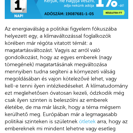
Az energiaválság a politikai figyelem fókuszába
helyezett egy, a klímaváltozással foglalkozók
körében már régóta vitatott témát: a
magatartásváltozást. Vagyis az arról való
gondolkozást, hogy az egyes emberek (nagy
tömegének) magatartásának megváltozása
mennyiben tudna segíteni a környezeti válság
megoldásában és vajon kötelezővé lehet, vagy
kell-e tenni ilyen intézkedéseket. A klímatudomány
ezt meglehetősen óvatosan kezeli, ódzkodik még
csak ilyen szinten is beleszólni az emberek
életébe, de ma már lászik, hogy a téma mégsem
kerülhető meg. Európában már a legmagasabb
politikai szinteken is születnek
ötletek
arra, hogy az
embereknek mi mindent lehetne vagy esetleg