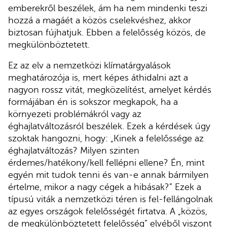
emberekről beszélek, ám ha nem mindenki teszi
hozzá a magáét a közös cselekvéshez, akkor
biztosan fújhatjuk. Ebben a felelősség közös, de
megkülönböztetett.
Ez az elv a nemzetközi klímatárgyalások
meghatározója is, mert képes áthidalni azt a
nagyon rossz vitát, megközelítést, amelyet kérdés
formájában én is sokszor megkapok, ha a
környezeti problémákról vagy az
éghajlatváltozásról beszélek. Ezek a kérdések úgy
szoktak hangozni, hogy: „Kinek a felelőssége az
éghajlatváltozás? Milyen szinten
érdemes/hatékony/kell fellépni ellene? Én, mint
egyén mit tudok tenni és van-e annak bármilyen
értelme, mikor a nagy cégek a hibásak?” Ezek a
típusú viták a nemzetközi téren is fel-fellángolnak
az egyes országok felelősségét firtatva. A „közös,
de megkülönböztetett felelősség” elvéből viszont