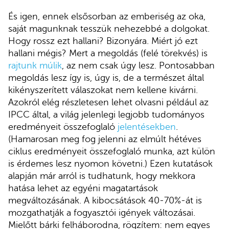
És igen, ennek elsősorban az emberiség az oka,
saját magunknak tesszük nehezebbé a dolgokat.
Hogy rossz ezt hallani? Bizonyára. Miért jó ezt
hallani mégis? Mert a megoldás (felé törekvés) is
rajtunk múlik
, az nem csak úgy lesz. Pontosabban
megoldás lesz így is, úgy is, de a természet által
kikényszerített válaszokat nem kellene kivárni.
Azokról elég részletesen lehet olvasni például az
IPCC által, a világ jelenlegi legjobb tudományos
eredményeit összefoglaló
jelentésekben
.
(Hamarosan meg fog jelenni az elmúlt hétéves
ciklus eredményeit összefoglaló munka, azt külön
is érdemes lesz nyomon követni.) Ezen kutatások
alapján már arról is tudhatunk, hogy mekkora
hatása lehet az egyéni magatartások
megváltozásának. A kibocsátások 40-70%-át is
mozgathatják a fogyasztói igények változásai.
Mielőtt bárki felháborodna, rögzítem: nem egyes