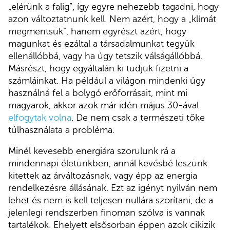
„elérünk a falig”, így egyre nehezebb tagadni, hogy
azon változtatnunk kell. Nem azért, hogy a „klímát
megmentsük”, hanem egyrészt azért, hogy
magunkat és ezáltal a társadalmunkat tegyük
ellenállóbbá, vagy ha úgy tetszik válságállóbbá.
Másrészt, hogy egyáltalán ki tudjuk fizetni a
számláinkat. Ha például a világon mindenki úgy
használná fel a bolygó erőforrásait, mint mi
magyarok, akkor azok már idén május 30-ával
elfogytak volna
. De nem csak a természeti tőke
túlhasználata a probléma.
Minél kevesebb energiára szorulunk rá a
mindennapi életünkben, annál kevésbé leszünk
kitettek az árváltozásnak, vagy épp az energia
rendelkezésre állásának. Ezt az igényt nyilván nem
lehet és nem is kell teljesen nullára szorítani, de a
jelenlegi rendszerben finoman szólva is vannak
tartalékok. Ehelyett elsősorban éppen azok cikizik