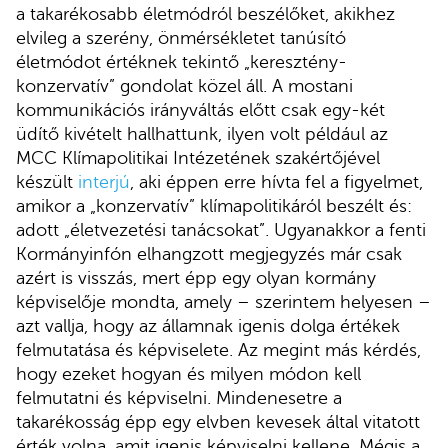
a takarékosabb életmódról beszélőket, akikhez
elvileg a szerény, önmérsékletet tanúsító
életmódot értéknek tekintő „keresztény-
konzervatív” gondolat közel áll. A mostani
kommunikációs irányváltás előtt csak egy-két
üdítő kivételt hallhattunk, ilyen volt például az
MCC Klímapolitikai Intézetének szakértőjével
készült
interjú
, aki éppen erre hívta fel a figyelmet,
amikor a „konzervatív” klímapolitikáról beszélt és:
adott „életvezetési tanácsokat”. Ugyanakkor a fenti
Kormányinfón elhangzott megjegyzés már csak
azért is visszás, mert épp egy olyan kormány
képviselője mondta, amely – szerintem helyesen –
azt vallja, hogy az államnak igenis dolga értékek
felmutatása és képviselete. Az megint más kérdés,
hogy ezeket hogyan és milyen módon kell
felmutatni és képviselni. Mindenesetre a
takarékosság épp egy elvben kevesek által vitatott
érték volna, amit igenis képviselni kellene. Mégis a