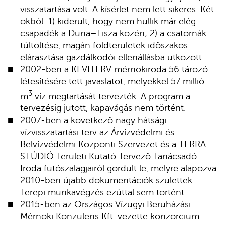
visszatartása volt. A kísérlet nem lett sikeres. Két
okból: 1) kiderült, hogy nem hullik már elég
csapadék a Duna–Tisza közén; 2) a csatornák
túltöltése, magán földterületek időszakos
elárasztása gazdálkodói ellenállásba ütközött.
2002-ben a KEVITERV mérnökiroda 56 tározó
létesítésére tett javaslatot, melyekkel 57 millió
3
m
víz megtartását tervezték. A program a
tervezésig jutott, kapavágás nem történt.
2007-ben a következő nagy hátsági
vízvisszatartási terv az Árvízvédelmi és
Belvízvédelmi Központi Szervezet és a TERRA
STÚDIÓ Területi Kutató Tervező Tanácsadó
Iroda futószalagjairól gördült le, melyre alapozva
2010-ben újabb dokumentációk születtek.
Terepi munkavégzés ezúttal sem történt.
2015-ben az Országos Vízügyi Beruházási
Mérnöki Konzulens Kft. vezette konzorcium