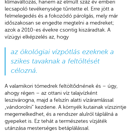
klímaváltozás, hanem az elmúlt száz év emberi
lecsapoló tevékenysége tűntette el. Erre jött a
felmelegedés és a fokozódó párolgás, mely már
időszakosan se engedte megtelni a medreket;
azok a 2010-es évekre csontig kiszáradtak. A
vízügyi elképzelés az, hogy
az ökológiai vízpótlás ezeknek a
szikes tavaknak a feltöltését
célozná.
A valamikori tómedrek feltöltődnének és – úgy,
ahogy régen – az ottani víz talajvízként
leszivárogna, majd a felszín alatti vízáramlással
„vándorolni” kezdene. A környék kutainak vízszintje
megemelkedhet, és a rendszer alulról táplálná a
gyepeket is. Ez tehát a természetes vízjáték
utánzása mesterséges betáplálással.