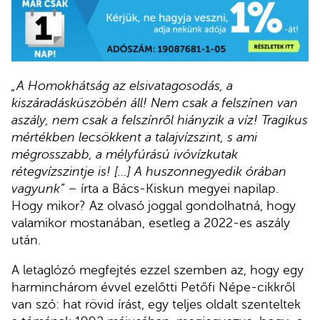
„A Homokhátság az elsivatagosodás, a
kiszáradásküszöbén áll! Nem csak a felszínen van
aszály, nem csak a felszínről hiányzik a víz! Tragikus
mértékben lecsökkent a talajvízszint, s ami
mégrosszabb, a mélyfúrású ivóvízkutak
rétegvízszintje is! […] A huszonnegyedik órában
vagyunk”
– írta a Bács-Kiskun megyei napilap.
Hogy mikor? Az olvasó joggal gondolhatná, hogy
valamikor mostanában, esetleg a 2022-es aszály
után.
A letaglózó megfejtés ezzel szemben az, hogy egy
harminchárom évvel ezelőtti Petőfi Népe-cikkről
van szó: hat rövid írást, egy teljes oldalt szenteltek