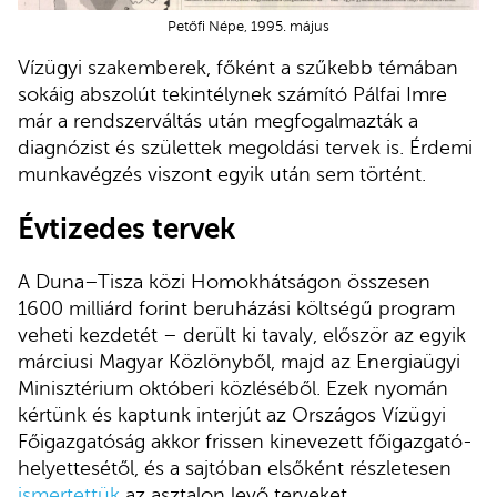
Petőfi Népe, 1995. május
Vízügyi szakemberek, főként a szűkebb témában
sokáig abszolút tekintélynek számító Pálfai Imre
már a rendszerváltás után megfogalmazták a
diagnózist és születtek megoldási tervek is. Érdemi
munkavégzés viszont egyik után sem történt.
Évtizedes tervek
A Duna–Tisza közi Homokhátságon összesen
1600 milliárd forint beruházási költségű program
veheti kezdetét – derült ki tavaly, először az egyik
márciusi Magyar Közlönyből, majd az Energiaügyi
Minisztérium októberi közléséből. Ezek nyomán
kértünk és kaptunk interjút az Országos Vízügyi
Főigazgatóság akkor frissen kinevezett főigazgató-
helyettesétől, és a sajtóban elsőként részletesen
ismertettük
az asztalon levő terveket.