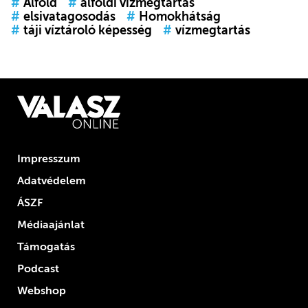
#
Alföld
#
alföldi vízmegtartás
#
elsivatagosodás
#
Homokhátság
#
táji víztároló képesség
#
vízmegtartás
Impresszum
Adatvédelem
ÁSZF
Médiaajánlat
Támogatás
Podcast
Webshop