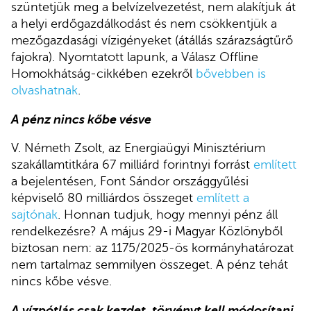
szüntetjük meg a belvízelvezetést, nem alakítjuk át
a helyi erdőgazdálkodást és nem csökkentjük a
mezőgazdasági vízigényeket (átállás szárazságtűrő
fajokra). Nyomtatott lapunk, a Válasz Offline
Homokhátság-cikkében ezekről
bővebben is
olvashatnak
.
A pénz nincs kőbe vésve
V. Németh Zsolt, az Energiaügyi Minisztérium
szakállamtitkára 67 milliárd forintnyi forrást
említett
a bejelentésen, Font Sándor országgyűlési
képviselő 80 milliárdos összeget
említett a
sajtónak
. Honnan tudjuk, hogy mennyi pénz áll
rendelkezésre? A május 29-i Magyar Közlönyből
biztosan nem: az 1175/2025-ös kormányhatározat
nem tartalmaz semmilyen összeget. A pénz tehát
nincs kőbe vésve.
A vízpótlás csak kezdet, törvényt kell módosítani