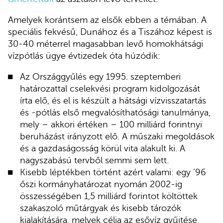
Amelyek korántsem az elsők ebben a témában. A
speciális fekvésű, Dunához és a Tiszához képest is
30-40 méterrel magasabban levő homokhátsági
vízpótlás ügye évtizedek óta húzódik:
Az Országgyűlés egy 1995. szeptemberi
határozattal cselekvési program kidolgozását
írta elő, és el is készült a hátsági vízvisszatartás
és -pótlás első megvalósíthatósági tanulmánya,
mely – akkori értéken – 100 milliárd forintnyi
beruházást irányzott elő. A műszaki megoldások
és a gazdaságosság körül vita alakult ki. A
nagyszabású tervből semmi sem lett.
Kisebb léptékben történt azért valami: egy ’96
őszi kormányhatározat nyomán 2002-ig
összességében 1,5 milliárd forintot költöttek
szakaszoló műtárgyak és kisebb tározók
kialakítására, melyek célja az esővíz gyűjtése,