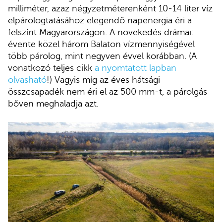
milliméter, azaz négyzetméterenként 10-14 liter víz
elpárologtatásához elegendő napenergia éri a
felszínt Magyarországon. A növekedés drámai:
évente közel három Balaton vízmennyiségével
több párolog, mint negyven évvel korábban. (A
vonatkozó teljes cikk
a nyomtatott lapban
olvasható
!) Vagyis míg az éves hátsági
összcsapadék nem éri el az 500 mm-t, a párolgás
bőven meghaladja azt.