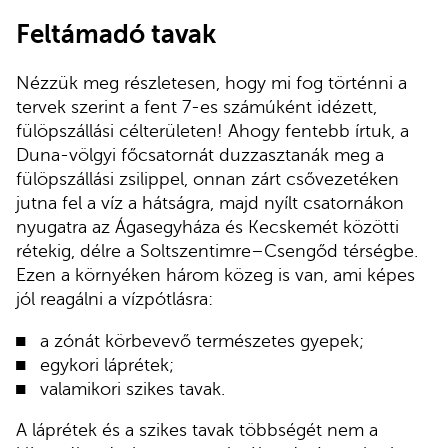
Feltámadó tavak
Nézzük meg részletesen, hogy mi fog történni a
tervek szerint a fent 7-es számúként idézett,
fülöpszállási célterületen! Ahogy fentebb írtuk, a
Duna-völgyi főcsatornát duzzasztanák meg a
fülöpszállási zsilippel, onnan zárt csővezetéken
jutna fel a víz a hátságra, majd nyílt csatornákon
nyugatra az Ágasegyháza és Kecskemét közötti
rétekig, délre a Soltszentimre–Csengőd térségbe.
Ezen a környéken három közeg is van, ami képes
jól reagálni a vízpótlásra:
a zónát körbevevő természetes gyepek;
egykori láprétek;
valamikori szikes tavak.
A láprétek és a szikes tavak többségét nem a