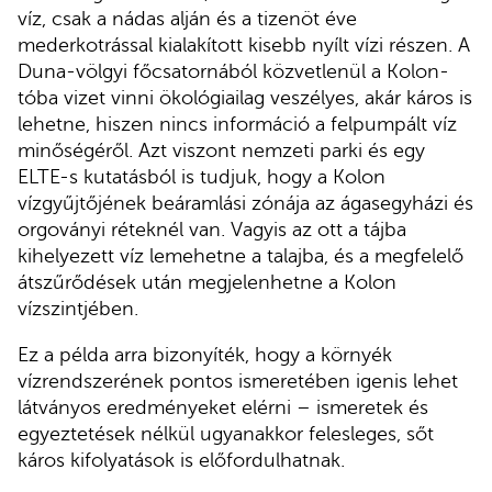
víz, csak a nádas alján és a tizenöt éve
mederkotrással kialakított kisebb nyílt vízi részen. A
Duna-völgyi főcsatornából közvetlenül a Kolon-
tóba vizet vinni ökológiailag veszélyes, akár káros is
lehetne, hiszen nincs információ a felpumpált víz
minőségéről. Azt viszont nemzeti parki és egy
ELTE-s kutatásból is tudjuk, hogy a Kolon
vízgyűjtőjének beáramlási zónája az ágasegyházi és
orgoványi réteknél van. Vagyis az ott a tájba
kihelyezett víz lemehetne a talajba, és a megfelelő
átszűrődések után megjelenhetne a Kolon
vízszintjében.
Ez a példa arra bizonyíték, hogy a környék
vízrendszerének pontos ismeretében igenis lehet
látványos eredményeket elérni – ismeretek és
egyeztetések nélkül ugyanakkor felesleges, sőt
káros kifolyatások is előfordulhatnak.