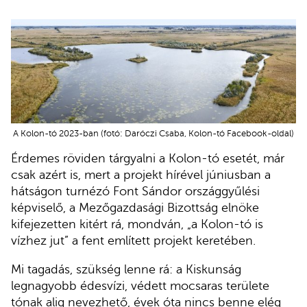
A Kolon-tó 2023-ban (fotó: Daróczi Csaba, Kolon-tó Facebook-oldal)
Érdemes röviden tárgyalni a Kolon-tó esetét, már
csak azért is, mert a projekt hírével júniusban a
hátságon turnézó Font Sándor országgyűlési
képviselő, a Mezőgazdasági Bizottság elnöke
kifejezetten kitért rá, mondván, „a Kolon-tó is
vízhez jut” a fent említett projekt keretében.
Mi tagadás, szükség lenne rá: a Kiskunság
legnagyobb édesvízi, védett mocsaras területe
tónak alig nevezhető, évek óta nincs benne elég