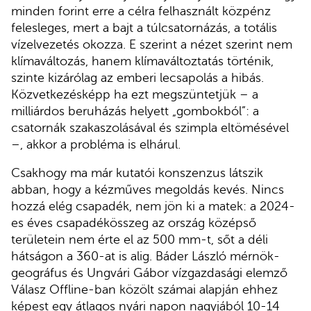
minden forint erre a célra felhasznált közpénz
felesleges, mert a bajt a túlcsatornázás, a totális
vízelvezetés okozza. E szerint a nézet szerint nem
klímaváltozás, hanem klímaváltoztatás történik,
szinte kizárólag az emberi lecsapolás a hibás.
Közvetkezésképp ha ezt megszüntetjük – a
milliárdos beruházás helyett „gombokból”: a
csatornák szakaszolásával és szimpla eltömésével
–, akkor a probléma is elhárul.
Csakhogy ma már kutatói konszenzus látszik
abban, hogy a kézműves megoldás kevés. Nincs
hozzá elég csapadék, nem jön ki a matek: a 2024-
es éves csapadékösszeg az ország középső
területein nem érte el az 500 mm-t, sőt a déli
hátságon a 360-at is alig. Báder László mérnök-
geográfus és Ungvári Gábor vízgazdasági elemző
Válasz Offline-ban közölt számai alapján ehhez
képest egy átlagos nyári napon nagyjából 10-14