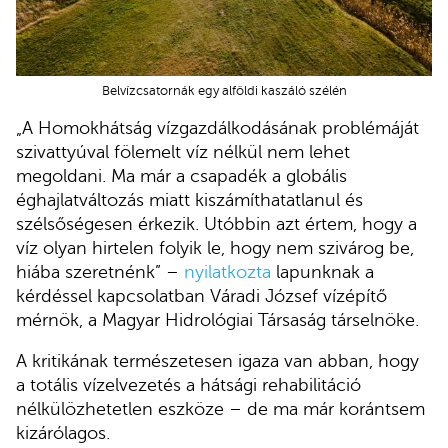
Belvízcsatornák egy alföldi kaszáló szélén
„A Homokhátság vízgazdálkodásának problémáját
szivattyúval fölemelt víz nélkül nem lehet
megoldani. Ma már a csapadék a globális
éghajlatváltozás miatt kiszámíthatatlanul és
szélsőségesen érkezik. Utóbbin azt értem, hogy a
víz olyan hirtelen folyik le, hogy nem szivárog be,
hiába szeretnénk” –
nyilatkozta
lapunknak a
kérdéssel kapcsolatban Váradi József vízépítő
mérnök, a Magyar Hidrológiai Társaság társelnöke.
A kritikának természetesen igaza van abban, hogy
a totális vízelvezetés a hátsági rehabilitáció
nélkülözhetetlen eszköze – de ma már korántsem
kizárólagos.