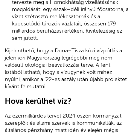
tervezte meg a Homokhátság vízellátásának
megoldását: egy észak–déli irányú főcsatorna, a
vizet szétosztó mellékcsatornák és a
kapcsolódó tározók vázlatait, összesen 179
milliárdos beruházási értéken. Kivitelezésig ez
sem jutott.
Kijelenthető, hogy a Duna–Tisza közi vízpótlás a
jelenkori Magyarország legrégebbi meg nem
valósult ökológiai beavatkozási terve. A fenti
listából látható, hogy a vízügynek volt mihez
nyúlni, amikor a ’22-es aszály után újabb projektet
kívánt felmutatni.
Hova kerülhet víz?
Az ezermilliárdos tervet 2024 őszén kormányzati
szereplők és állami szervek is kommunikálták, az
általános pénzhiány miatt idén év elején mégis