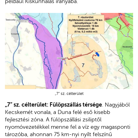
például Kiskunhalas irányába.
„7” sz. célterület
„7” sz. célterület: Fülöpszállás térsége
. Nagyjából
Kecskemét vonala, a Duna felé eső kisebb
fejlesztési zóna. A fülöpszállási zsiliptől
nyomóvezetékkel menne fel a víz egy magasponti
tározóba, ahonnan 75 km-nyi nyílt felszínű