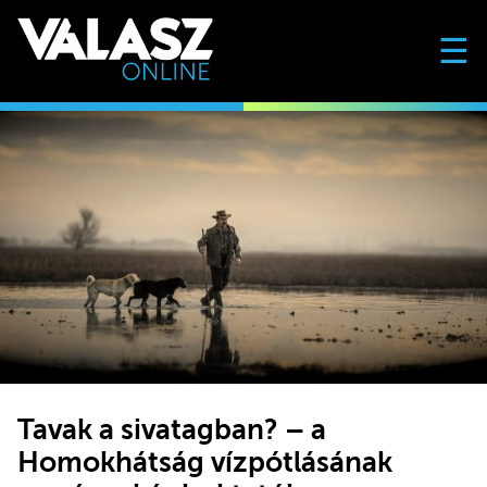
☰
Tavak a sivatagban? – a
Homokhátság vízpótlásának