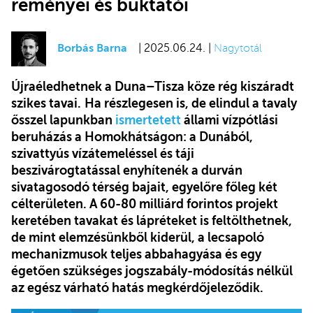
reményei és buktatói
Borbás Barna
| 2025.06.24. |
Nagytotál
Újraéledhetnek a Duna–Tisza köze rég kiszáradt
szikes tavai.
Ha részlegesen is, de elindul a tavaly
ősszel lapunkban
ismertetett
állami vízpótlási
beruházás a Homokhátságon: a Dunából,
szivattyús vízátemeléssel és táji
beszivárogtatással enyhítenék a durván
sivatagosodó térség bajait, egyelőre főleg két
célterületen. A 60-80 milliárd forintos projekt
keretében tavakat és lápréteket is feltölthetnek,
de mint elemzésünkből kiderül, a lecsapoló
mechanizmusok teljes abbahagyása és egy
égetően szükséges jogszabály-módosítás nélkül
az egész várható hatás megkérdőjeleződik.