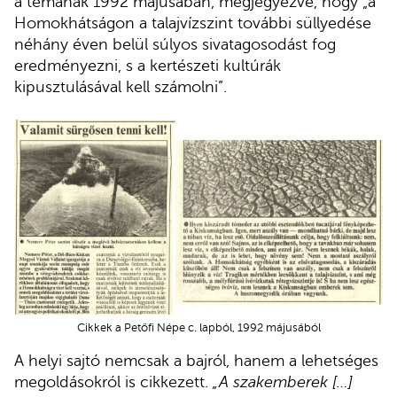
a témának 1992 májusában, megjegyezve, hogy „a
Homokhátságon a talajvízszint további süllyedése
néhány éven belül súlyos sivatagosodást fog
eredményezni, s a kertészeti kultúrák
kipusztulásával kell számolni”.
Cikkek a Petőfi Népe c. lapból, 1992 májusából
A helyi sajtó nemcsak a bajról, hanem a lehetséges
megoldásokról is cikkezett.
„A szakemberek […]