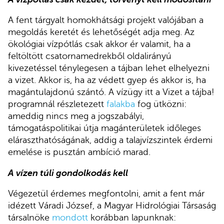
A fent tárgyalt homokhátsági projekt valójában a
megoldás keretét és lehetőségét adja meg. Az
ökológiai vízpótlás csak akkor ér valamit, ha a
feltöltött csatornamedrekből oldalirányú
kivezetéssel ténylegesen a tájban lehet elhelyezni
a vizet. Akkor is, ha az védett gyep és akkor is, ha
magántulajdonú szántó. A vízügy itt a Vizet a tájba!
programnál részletezett
falakba
fog ütközni:
ameddig nincs meg a jogszabályi,
támogatáspolitikai útja magánterületek időleges
eláraszthatóságának, addig a talajvízszintek érdemi
emelése is pusztán ambíció marad.
A vízen túli gondolkodás kell
Végezetül érdemes megfontolni, amit a fent már
idézett Váradi József, a Magyar Hidrológiai Társaság
társalnöke
mondott
korábban lapunknak: