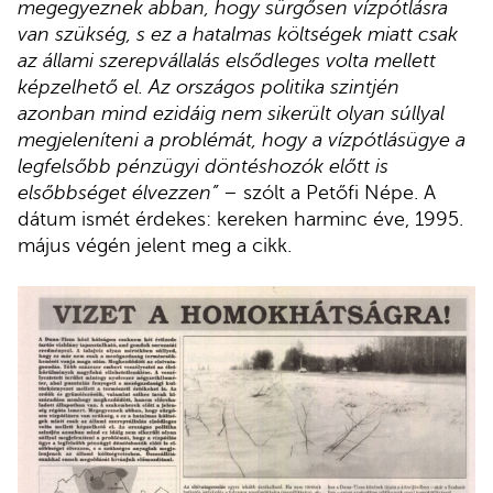
megegyeznek abban, hogy sürgősen vízpótlásra
van szükség, s ez a hatalmas költségek miatt csak
az állami szerepvállalás elsődleges volta mellett
képzelhető el. Az országos politika szintjén
azonban mind ezidáig nem sikerült olyan súllyal
megjeleníteni a problémát, hogy a vízpótlásügye a
legfelsőbb pénzügyi döntéshozók előtt is
elsőbbséget élvezzen”
– szólt a Petőfi Népe. A
dátum ismét érdekes: kereken harminc éve, 1995.
május végén jelent meg a cikk.