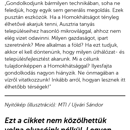
„Gondolkodjunk bármilyen technikában, soha ne
feledjük, hogy egyik sem generális megoldás. Ezek
pusztán eszközök. Ha a Homokhátságot tényleg
élhetővé akarjuk tenni, Ausztria tanyás
településeihez hasonló mikrovilággal, ahhoz nem
elég vizet odavinni. Milyen gazdaságot, ipart
szeretnénk? Mire alkalmas a föld? Ha ezt tudjuk,
akkor el kell döntenünk, hogy milyen úthálózat- és
településfejlesztést akarunk. Mi a célunk
tulajdonképpen a Homokhátsággal? Ilyesfajta
gondolkodás nagyon hiányzik. Ne önmagában a
vízről vitatkozzunk! Inkább arról, hogyan lesznek itt
élhetőbb térségek!”
Nyitókép (illusztráció): MTI / Ujvári Sándor
Ezt a cikket nem közölhettük