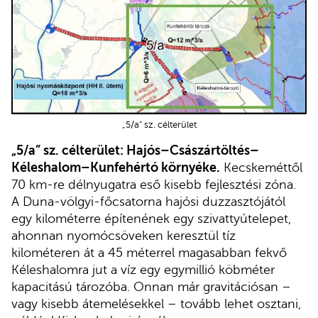
„5/a” sz. célterület
„5/a” sz. célterület: Hajós–Császártöltés–
Kéleshalom–Kunfehértó környéke.
Kecskeméttől
70 km-re délnyugatra eső kisebb fejlesztési zóna.
A Duna-völgyi-főcsatorna hajósi duzzasztójától
egy kilométerre építenének egy szivattyútelepet,
ahonnan nyomócsöveken keresztül tíz
kilométeren át a 45 méterrel magasabban fekvő
Kéleshalomra jut a víz egy egymillió köbméter
kapacitású tározóba. Onnan már gravitációsan –
vagy kisebb átemelésekkel – tovább lehet osztani,