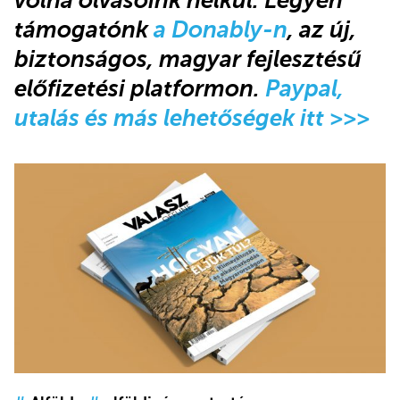
volna olvasóink nélkül. Legyen
támogatónk
a Donably-n
, az új,
biztonságos, magyar fejlesztésű
előfizetési platformon.
Paypal,
utalás és más lehetőségek itt >>>