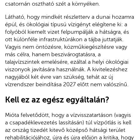
csatornán osztható szét a környéken.
Látható, hogy mindkét részletterv a dunai hozamra
épül, és ökológiai típusú vízigényt elégítene ki: a
folyóból kiemelt vizet felpumpálják a hátságra, és
ott különféle infrastruktúrákon a tájba juttatják.
Vagyis nem öntözésre, közműkiegészítésre vagy
más célra, hanem beszivárogtatásra, a
talajvízszintek emelésére, ezáltal a helyi ökológiai
viszonyok javítására használnák. A kivitelezéshez
nagyjából két évre van szükség, tehát az új
vízrendszer beindítása 2027 előtt nem valószínű.
Kell ez az egész egyáltalán?
Mióta felvetődött, hogy a vízvisszatartáson (vagyis
a csapadéklevezetés lassításán) túl vízpótlás is kell
az ország tizedét kitevő középső hátsági terület
rehabilitációjához, újra és újra előjön a kritika, hogy