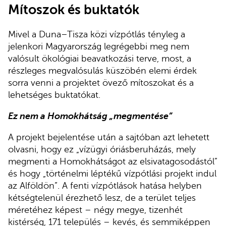
Mítoszok és buktatók
Mivel a Duna–Tisza közi vízpótlás tényleg a
jelenkori Magyarország legrégebbi meg nem
valósult ökológiai beavatkozási terve, most, a
részleges megvalósulás küszöbén elemi érdek
sorra venni a projektet övező mítoszokat és a
lehetséges buktatókat.
Ez nem a Homokhátság „megmentése”
A projekt bejelentése után a sajtóban azt lehetett
olvasni, hogy ez „vízügyi óriásberuházás, mely
megmenti a Homokhátságot az elsivatagosodástól”
és hogy „történelmi léptékű vízpótlási projekt indul
az Alföldön”. A fenti vízpótlások hatása helyben
kétségtelenül érezhető lesz, de a terület teljes
méretéhez képest – négy megye, tizenhét
kistérség, 171 település – kevés, és semmiképpen