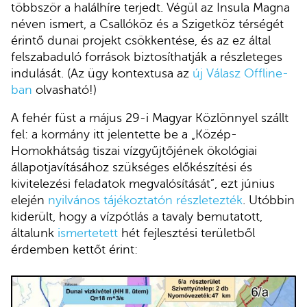
többször a halálhíre terjedt. Végül az Insula Magna
néven ismert, a Csallóköz és a Szigetköz térségét
érintő dunai projekt csökkentése, és az ez által
felszabaduló források biztosíthatják a részleteges
indulását. (Az ügy kontextusa az
új Válasz Offline-
ban
olvasható!)
A fehér füst a május 29-i Magyar Közlönnyel szállt
fel: a kormány itt jelentette be a „Közép-
Homokhátság tiszai vízgyűjtőjének ökológiai
állapotjavításához szükséges előkészítési és
kivitelezési feladatok megvalósítását”, ezt június
elején
nyilvános tájékoztatón részletezték
. Utóbbin
kiderült, hogy a vízpótlás a tavaly bemutatott,
általunk
ismertetett
hét fejlesztési területből
érdemben kettőt érint: