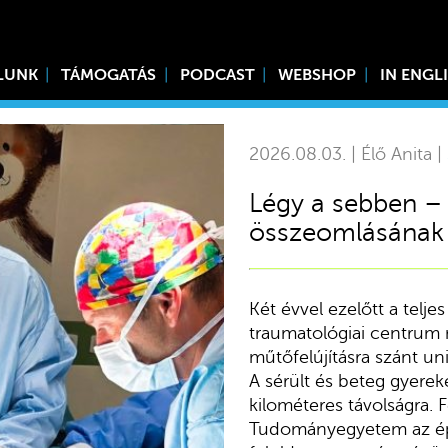
LUNK
TÁMOGATÁS
PODCAST
WEBSHOP
IN ENGL
2026.08.03. | Élő Anita |
Légy a sebben –
összeomlásának 
Két évvel ezelőtt a telje
traumatológiai centrum n
műtőfelújításra szánt uni
A sérült és beteg gyereke
kilométeres távolságra. 
Tudományegyetem az ép