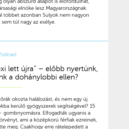
g olyan abszurd állapot is előfordulhat,
ársasági elnöke lesz Magyarországnak.
ál többet azonban Sulyok nem nagyon
 sem túl nagy az esélye.
Podcast
xi lett újra” – előbb nyertünk,
nk a dohánylobbi ellen?
őrák okozta halálozást, és nem egy új
iókba kerülő gyógyszerek segítségével? 15
t – gombnyomásra. Elfogadták ugyanis a
törvényt, ami a középkorú férfiak ezreinek,
tte meg. Csakhogy erre rátelepedett a