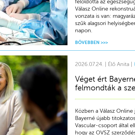
feloldotta az egészségüg
Válasz Online rekonstruá
vonzata is van: magyará
szűk alagsori helyiségbe
napon.
BŐVEBBEN >>>
2026.07.24. | Élő Anita |
Véget ért Bayern
felmondták a sz
Közben a Válasz Online 
Bayerné újabb titokzato
Vascular-csoport által ell
hogy az OVSZ szerződése