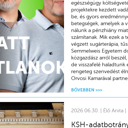
egészségügy költségveté
projektekre kezdett vadá
be, és gyors eredménnye
betegségek, amelyek a v
nálunk a pénzhiány miat
számítanak. Mik ezek a t
végzett sugárterápia, tűs
Semmelweis Egyetem do
közgazdász arról beszél
de visszafelé haladtunk 
rengeteg szenvedést éln
Orvosi Kamarával partne
BŐVEBBEN >>>
2026.06.30. | Élő Anita |
KSH-adatbotrány 