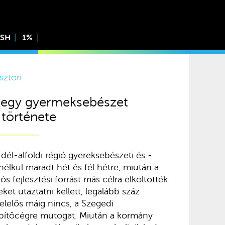
ISH
1%
sztori
 egy gyermeksebészet
története
s dél-alföldi régió gyereksebészeti és -
élkül maradt hét és fél hétre, miután a
ós fejlesztési forrást más célra elköltötték.
ket utaztatni kellett, legalább száz
Felelős máig nincs, a Szegedi
ítőcégre mutogat. Miután a kormány