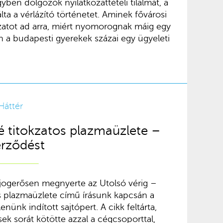
yben dolgozók nyilatkozattételi tilalmát, a
lta a vérlázító történetet. Aminek fővárosi
zatot ad arra, miért nyomorognak máig egy
n a budapesti gyerekek százai egy ügyeleti
Háttér
é titokzatos plazmaüzlete –
erződést
jogerősen megnyerte az Utolsó vérig –
s plazmaüzlete című írásunk kapcsán a
enünk indított sajtópert. A cikk feltárta,
k sorát kötötte azzal a cégcsoporttal,