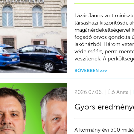
Lázár János volt miniszt
társasházi kiszorítósdi,
magánérdekeltségeivel kö
fogadó orvos gondolta ú
lakóházból. Három veter
védelméért, perre mentek
veszítenek. A perköltsége
BŐVEBBEN >>>
2026.07.06. | Élő Anita |
Gyors eredménye
A kormány évi 500 milliár