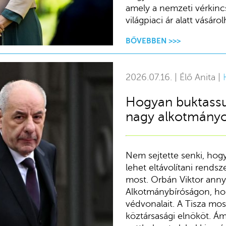
amely a nemzeti vérkinc
világpiaci ár alatt vásár
BŐVEBBEN >>>
2026.07.16. | Élő Anita |
Hogyan buktassu
nagy alkotmányo
Nem sejtette senki, ho
lehet eltávolítani rendsz
most. Orbán Viktor ann
Alkotmánybíróságon, hog
védvonalait. A Tisza most
köztársasági elnököt. Á