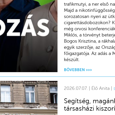
trafikmutyi, a ner első n
Majd a nikotinfüggősségi 
sorozatosan nyeri az ütk
cigarettásdobozokon? K
még orvosi konferenciák
Miklós, a törvényt beterj
Bogos Krisztina, a rákha
egyik szerzője, az Orszá
főigazgatója. Az adás a
készült.
BŐVEBBEN >>>
2026.07.07. | Élő Anita |
Segítség, magánk
társasházi kiszo