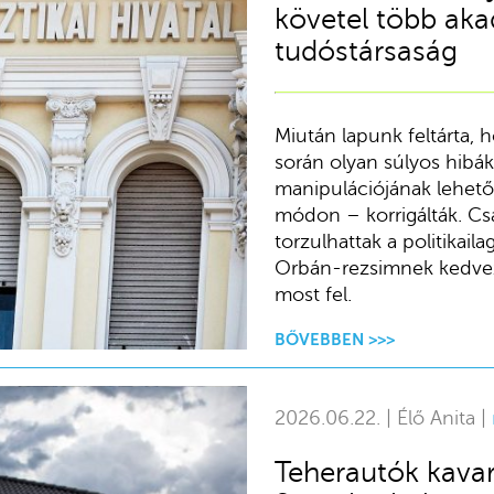
követel több aka
tudóstársaság
Miután lapunk feltárta,
során olyan súlyos hibák
manipulációjának lehetős
módon – korrigálták. Cs
torzulhattak a politikai
Orbán-rezsimnek kedvező
most fel.
BŐVEBBEN >>>
2026.06.22. | Élő Anita |
Teherautók kavar