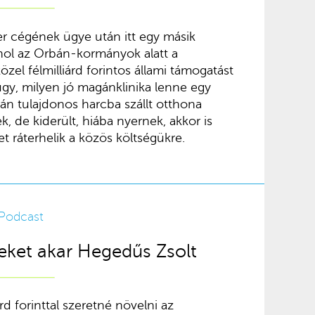
er cégének ügye után itt egy másik
 ahol az Orbán-kormányok alatt a
zel félmilliárd forintos állami támogatást
gy, milyen jó magánklinika lenne egy
án tulajdonos harcba szállt otthona
, de kiderült, hiába nyernek, akkor is
t ráterhelik a közös költségükre.
Podcast
ket akar Hegedűs Zsolt
d forinttal szeretné növelni az