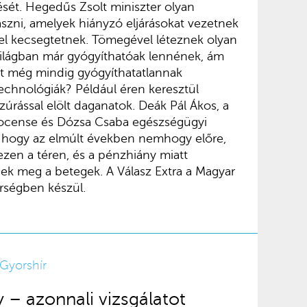
sét. Hegedűs Zsolt miniszter olyan
szni, amelyek hiányzó eljárásokat vezetnek
l kecsegtetnek. Tömegével léteznek olyan
ilágban már gyógyíthatóak lennének, ám
t még mindig gyógyíthatatlannak
echnológiák? Például éren keresztül
zúrással elölt daganatok. Deák Pál Ákos, a
cense és Dózsa Csaba egészségügyi
, hogy az elmúlt években nemhogy előre,
ezen a téren, és a pénzhiány miatt
ek meg a betegek. A Válasz Extra a Magyar
rségben készül.
Gyorshír
– azonnali vizsgálatot