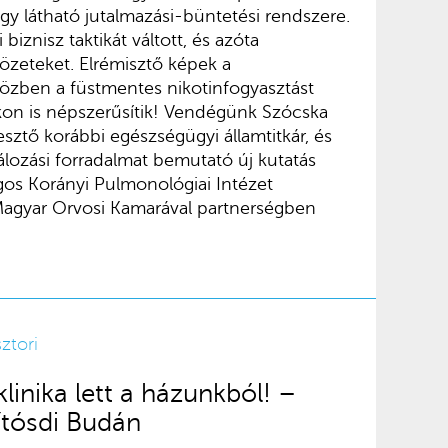
agy látható jutalmazási-büntetési rendszere.
biznisz taktikát váltott, és azóta
özeteket. Elrémisztő képek a
özben a füstmentes nikotinfogyasztást
on is népszerűsítik! Vendégünk Szócska
esztő korábbi egészségügyi államtitkár, és
lálozási forradalmat bemutató új kutatás
gos Korányi Pulmonológiai Intézet
 Magyar Orvosi Kamarával partnerségben
sztori
linika lett a házunkból! –
rítósdi Budán