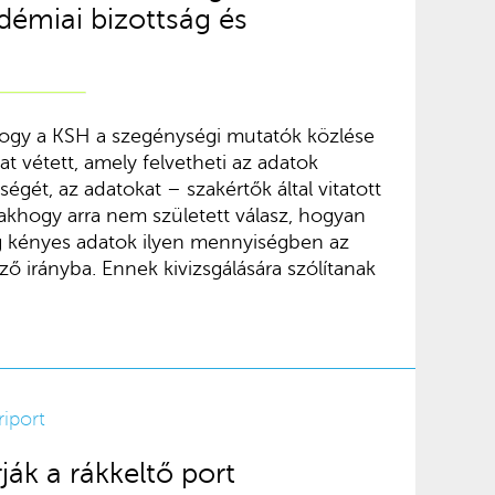
démiai bizottság és
 hogy a KSH a szegénységi mutatók közlése
at vétett, amely felvetheti az adatok
égét, az adatokat – szakértők által vitatott
akhogy arra nem született válasz, hogyan
lag kényes adatok ilyen mennyiségben az
 irányba. Ennek kivizsgálására szólítanak
riport
ják a rákkeltő port