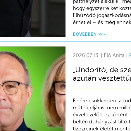
patthelyzet alakul ki, mé
hogy egyszerre két közt
Elhúzódó jogászkodásn
érhet el – és még ennek
BŐVEBBEN >>>
2026.07.13. | Élő Anita |
„Undorító, de sze
azután vesztettü
Felére csökkenteni a tüd
műtéti eljárás, nem mill
évvel ezelőtt ez történ
beltéri dohányzást tiltó 
tízezreinek életét mente