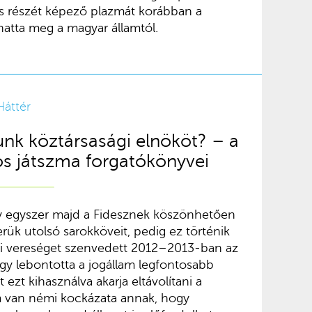
s részét képező plazmát korábban a
olhatta meg a magyar államtól.
Háttér
nk köztársasági elnököt? – a
s játszma forgatókönyvei
gy egyszer majd a Fidesznek köszönhetően
erük utolsó sarokköveit, pedig ez történik
yi vereséget szenvedett 2012–2013-ban az
y lebontotta a jogállam legfontosabb
 ezt kihasználva akarja eltávolítani a
m van némi kockázata annak, hogy