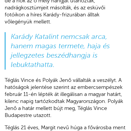
de a nők az ő mély hangját utánozták,
nadrágkosztümjeit másolták, és az esküvői
fotóikon a híres Karády-frizurában álltak
vőlegényük mellett.
Karády Katalint nemcsak arca,
hanem magas termete, haja és
jellegzetes beszédhangja is
lebuktathatta.
Téglás Vince és Polyák Jenő vállalták a veszélyt. A
hatóságok jelentése szerint az embercsempészek
február 11-én lépték át illegálisan a magyar határt,
kilenc napig tartózkodtak Magyarországon. Polyák
Jenő a határ mellett bújt meg, Téglás Vince
Budapestre utazott.
Téglás 21 éves, Margit nevű húga a fővárosba ment