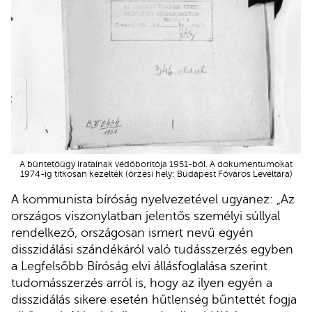
A büntetőügy iratainak védőborítója 1951-ből. A dokumentumokat
1974-ig titkosan kezelték (őrzési hely: Budapest Főváros Levéltára)
A kommunista bíróság nyelvezetével ugyanez: „Az
országos viszonylatban jelentős személyi súllyal
rendelkező, országosan ismert nevű egyén
disszidálási szándékáról való tudásszerzés egyben
a Legfelsőbb Bíróság elvi állásfoglalása szerint
tudomásszerzés arról is, hogy az ilyen egyén a
disszidálás sikere esetén hűtlenség bűntettét fogja