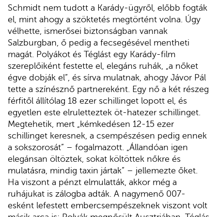
Schmidt nem tudott a Karády-ügyről, előbb fogták
el, mint ahogy a szöktetés megtörtént volna. Úgy
vélhette, ismerősei biztonságban vannak
Salzburgban, ő pedig a fecsegésével mentheti
magát. Polyákot és Téglást egy Karády-film
szereplőiként festette el, elegáns ruhák, „a nőket
égve dobják el”, és sírva mulatnak, ahogy Jávor Pál
tette a színésznő partnereként. Egy nő a két részeg
férfitől állítólag 18 ezer schillinget lopott el, és
egyetlen este elruletteztek öt-hatezer schillinget.
Megtehetik, mert „kémkedésen 12-15 ezer
schillinget keresnek, a csempészésen pedig ennek
a sokszorosát” – fogalmazott. „Állandóan igen
elegánsan öltöztek, sokat költöttek nőkre és
mulatásra, mindig taxin jártak” – jellemezte őket.
Ha viszont a pénzt elmulatták, akkor még a
ruhájukat is zálogba adták. A nagymenő 007-
esként lefestett embercsempészeknek viszont volt
másik arca is: Polyák megnősült Ausztriában, Téglás