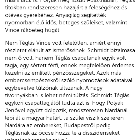
titokban rendszeresen hazajárt a feleségéhez és
ötéves gyerekéhez. Anyagilag segítették
nyomorban élő idős, beteges szüleiket, valamint
Vince rákbeteg húgát.
Nem Téglás Vince volt felelőtlen, amiért ennyi
részletet elárult az ismerősének. Schmidt bizalmasa
nem ő volt, hanem Téglás csapatának egyik volt
tagja, egy sértett férfi, ennek megfelelően érdemes
kezelni az említett pénzösszegeket. Azok más
embercsempészekről szóló nyomozások adataival
egybevetve túlzónak látszanak. A nagy
tivornyákban is lehet némi túlzás. Schmidt Téglás
egykori csapattagjától tudta azt is, hogy Polyák
Jenővel együtt dolgozik, rendszeresen Nardánál
lépi át a magyar határt, „a szülei viszik szekéren
Nardára az embereket, Budapestről pedig
Téglásnak az öccse hozza le a disszidenseket