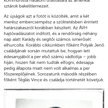
kommunista hatalom utasítására az amerikai
sztárok bakelitlemezeit.
Az újságok azt a fotót is közölték, amit a két
merész embercsempész a szöktetésben érintett
határszakaszról korábban készített. Az ÁVH
hajtóvadászatot indított, és a rendőrség néhány
nap alatt Karády és segítői számos ismerősét
elhurcolta. Korábbi cikkünkben főként Polyák Jenő
családjának sorsán mutattuk be, hogyan lett
édesanyjából a per első számú vádlottja – jobb
híján, hiszen fiát nem tudták elfogni, édesapja
pedig állapota miatt nem volt alkalmas a per
főszereplőjének. Sorozatunk második részében
főként Téglás Vince és családja történetét követjük.