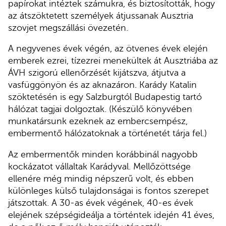
papírokat intéztek számukra, és biztosították, hogy
az átszöktetett személyek átjussanak Ausztria
szovjet megszállási övezetén.
A negyvenes évek végén, az ötvenes évek elején
emberek ezrei, tízezrei menekültek át Ausztriába az
ÁVH szigorú ellenőrzését kijátszva, átjutva a
vasfüggönyön és az aknazáron. Karády Katalin
szöktetésén is egy Salzburgtól Budapestig tartó
hálózat tagjai dolgoztak. (Készülő könyvében
munkatársunk ezeknek az embercsempész,
embermentő hálózatoknak a történetét tárja fel.)
Az embermentők minden korábbinál nagyobb
kockázatot vállaltak Karádyval. Mellőzöttsége
ellenére még mindig népszerű volt, és ebben
különleges külső tulajdonságai is fontos szerepet
játszottak. A 30-as évek végének, 40-es évek
elejének szépségideálja a történtek idején 41 éves,