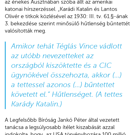
az énekes Ausztriában szóba állt az amerikai
katonai hírszerzéssel. „Karádi Katalin és Lantos
Olivér e titkok közlésével az 1930: III. tv. 61.§-ának
3. bekezdése szerint minősülő hűtlenség bűntettét
valósították meg.
Amikor tehát Téglás Vince vádlott
az utóbb nevezetteket az
országból kiszöktette és a CIC
ügynökével összehozta, akkor (…)
a tettessel azonos (…) bűntettet
követett el.” Hűtlenséget. (A tettes
Karády Katalin.)
A Legfelsőbb Bíróság Jankó Péter által vezetett
tanácsa a legsúlyosabb ítélet kiszabását azzal
indokolta, hogy „az USA törvényhozása 100 millió