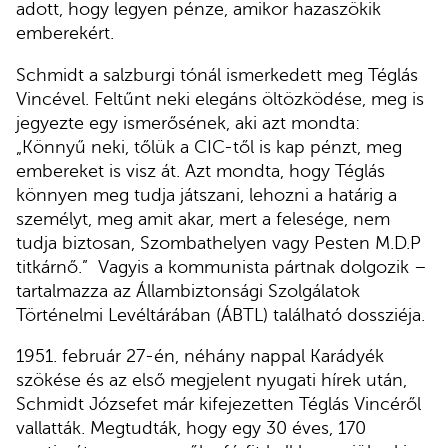
adott, hogy legyen pénze, amikor hazaszökik
emberekért.
Schmidt a salzburgi tónál ismerkedett meg Téglás
Vincével. Feltűnt neki elegáns öltözködése, meg is
jegyezte egy ismerősének, aki azt mondta:
„Könnyű neki, tőlük a CIC-től is kap pénzt, meg
embereket is visz át. Azt mondta, hogy Téglás
könnyen meg tudja játszani, lehozni a határig a
személyt, meg amit akar, mert a felesége, nem
tudja biztosan, Szombathelyen vagy Pesten M.D.P
titkárnő.” Vagyis a kommunista pártnak dolgozik –
tartalmazza az Állambiztonsági Szolgálatok
Történelmi Levéltárában (ÁBTL) található dossziéja.
1951. február 27-én, néhány nappal Karádyék
szökése és az első megjelent nyugati hírek után,
Schmidt Józsefet már kifejezetten Téglás Vincéről
vallatták. Megtudták, hogy egy 30 éves, 170