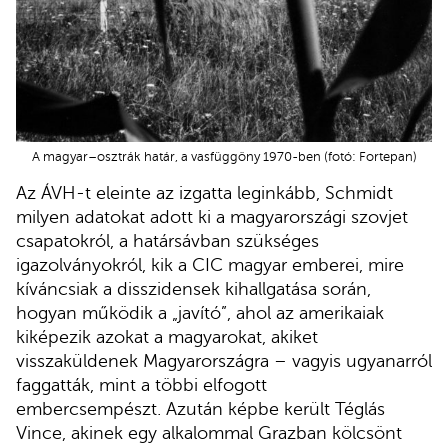
A magyar–osztrák határ, a vasfüggöny 1970-ben (fotó: Fortepan)
Az ÁVH-t eleinte az izgatta leginkább, Schmidt
milyen adatokat adott ki a magyarországi szovjet
csapatokról, a határsávban szükséges
igazolványokról, kik a CIC magyar emberei, mire
kíváncsiak a disszidensek kihallgatása során,
hogyan működik a „javító”, ahol az amerikaiak
kiképezik azokat a magyarokat, akiket
visszaküldenek Magyarországra – vagyis ugyanarról
faggatták, mint a többi elfogott
embercsempészt. Azután képbe került Téglás
Vince, akinek egy alkalommal Grazban kölcsönt