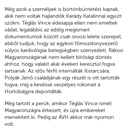
Még azok a személyek is börtönbüntetést kaptak,
akik nem voltak hajlandók Karády Katalinnal együtt
szökni. Téglás Vince édesapja ellen nem emeltek
vádat, legalábbis az eddig megismert
dokumentumok között csak orvosi lelete szerepel,
ebből tudjuk, hogy az egykori főmozdonyvezető
súlyos kardiológiai betegségben szenvedett. Rákosi
Magyarországának nem kellett bírósági döntés
ahhoz, hogy valakit akár éveken keresztül fogva
tartsanak. Az idős férfit internálták Kistarcsára,
Polyák Jenő családjának egy részét is ott tartották
fogva, míg a kevéssé veszélyes rokonait a
Hortobágyra deportálták.
Még tartott a perük, amikor Téglás Vince ismét
Magyarországra érkezett, és újra embereket
menekített ki. Pedig az ÁVH akkor már nyomon
volt.