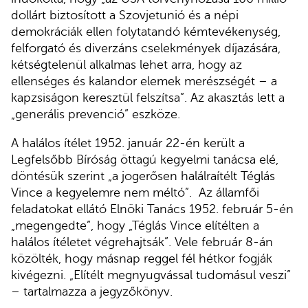
dollárt biztosított a Szovjetunió és a népi
demokráciák ellen folytatandó kémtevékenység,
felforgató és diverzáns cselekmények díjazására,
kétségtelenül alkalmas lehet arra, hogy az
ellenséges és kalandor elemek merészségét – a
kapzsiságon keresztül felszítsa”. Az akasztás lett a
„generális prevenció” eszköze.
A halálos ítélet 1952. január 22-én került a
Legfelsőbb Bíróság öttagú kegyelmi tanácsa elé,
döntésük szerint „a jogerősen halálraítélt Téglás
Vince a kegyelemre nem méltó”. Az államfői
feladatokat ellátó Elnöki Tanács 1952. február 5-én
„megengedte”, hogy „Téglás Vince elítélten a
halálos ítéletet végrehajtsák”. Vele február 8-án
közölték, hogy másnap reggel fél hétkor fogják
kivégezni. „Elítélt megnyugvással tudomásul veszi”
– tartalmazza a jegyzőkönyv.