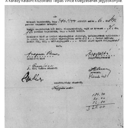
A Karády Katalint kiszöktető Téglás Vince kivégzésének jegyzőkönyve.