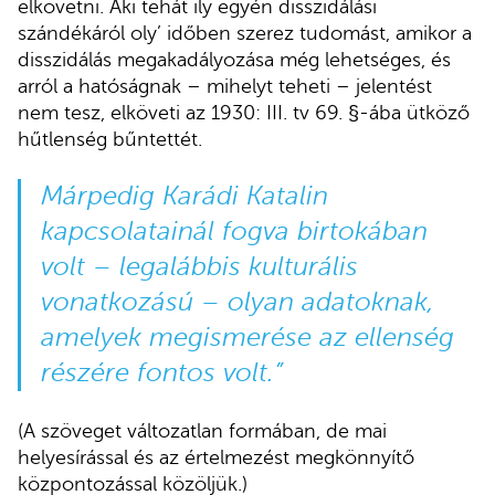
elkövetni. Aki tehát ily egyén disszidálási
szándékáról oly’ időben szerez tudomást, amikor a
disszidálás megakadályozása még lehetséges, és
arról a hatóságnak – mihelyt teheti – jelentést
nem tesz, elköveti az 1930: III. tv 69. §-ába ütköző
hűtlenség bűntettét.
Márpedig Karádi Katalin
kapcsolatainál fogva birtokában
volt – legalábbis kulturális
vonatkozású – olyan adatoknak,
amelyek megismerése az ellenség
részére fontos volt.”
(A szöveget változatlan formában, de mai
helyesírással és az értelmezést megkönnyítő
központozással közöljük.)