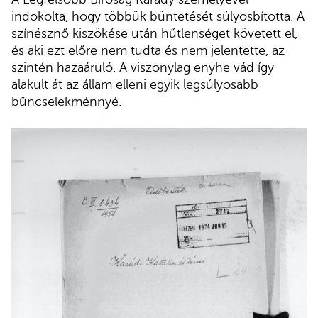
indokolta, hogy többük büntetését súlyosbította. A
színésznő kiszökése után hűtlenséget követett el,
és aki ezt előre nem tudta és nem jelentette, az
szintén hazaáruló. A viszonylag enyhe vád így
alakult át az állam elleni egyik legsúlyosabb
bűncselekménnyé.