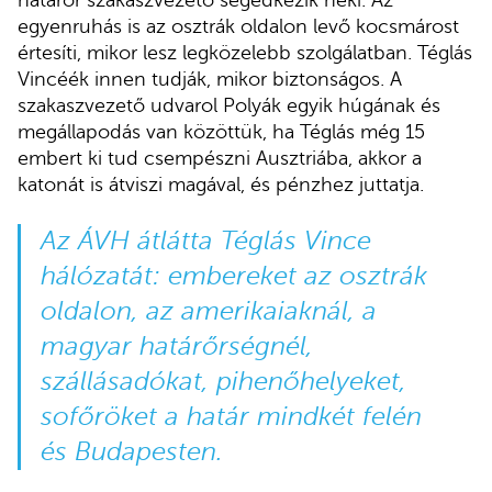
egyenruhás is az osztrák oldalon levő kocsmárost
értesíti, mikor lesz legközelebb szolgálatban. Téglás
Vincéék innen tudják, mikor biztonságos. A
szakaszvezető udvarol Polyák egyik húgának és
megállapodás van közöttük, ha Téglás még 15
embert ki tud csempészni Ausztriába, akkor a
katonát is átviszi magával, és pénzhez juttatja.
Az ÁVH átlátta Téglás Vince
hálózatát: embereket az osztrák
oldalon, az amerikaiaknál, a
magyar határőrségnél,
szállásadókat, pihenőhelyeket,
sofőröket a határ mindkét felén
és Budapesten.