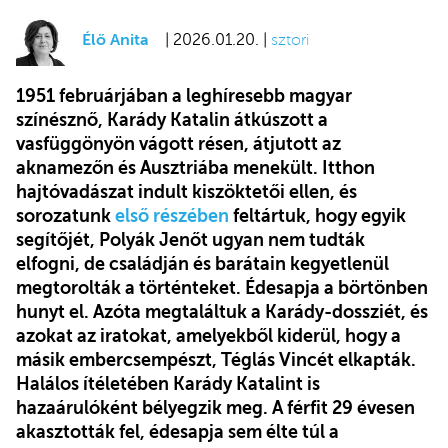
Élő Anita
| 2026.01.20. |
sztori
1951 februárjában a leghíresebb magyar
színésznő, Karády Katalin átkúszott a
vasfüggönyön vágott résen, átjutott az
aknamezőn és Ausztriába menekült. Itthon
hajtóvadászat indult kiszöktetői ellen, és
sorozatunk
első részében
feltártuk, hogy egyik
segítőjét, Polyák Jenőt ugyan nem tudták
elfogni, de családján és barátain kegyetlenül
megtorolták a történteket. Édesapja a börtönben
hunyt el. Azóta megtaláltuk a Karády-dossziét, és
azokat az iratokat, amelyekből kiderül, hogy a
másik embercsempészt, Téglás Vincét elkapták.
Halálos ítéletében Karády Katalint is
hazaárulóként bélyegzik meg. A férfit 29 évesen
akasztották fel, édesapja sem élte túl a