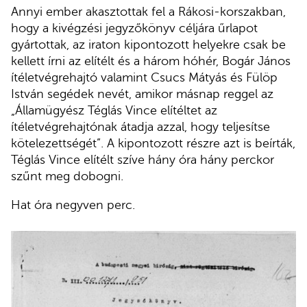
Annyi ember akasztottak fel a Rákosi-korszakban,
hogy a kivégzési jegyzőkönyv céljára űrlapot
gyártottak, az iraton kipontozott helyekre csak be
kellett írni az elítélt és a három hóhér, Bogár János
ítéletvégrehajtó valamint Csucs Mátyás és Fülöp
István segédek nevét, amikor másnap reggel az
„Államügyész Téglás Vince elítéltet az
ítéletvégrehajtónak átadja azzal, hogy teljesítse
kötelezettségét”. A kipontozott részre azt is beírták,
Téglás Vince elítélt szíve hány óra hány perckor
szűnt meg dobogni.
Hat óra negyven perc.