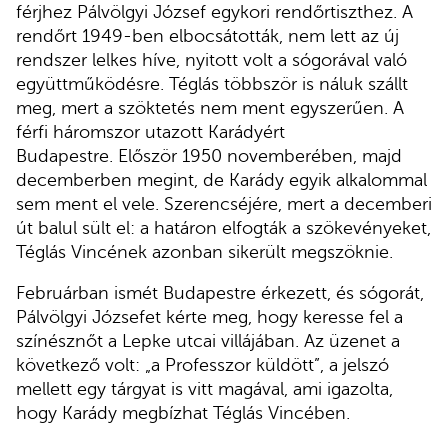
férjhez Pálvölgyi József egykori rendőrtiszthez. A
rendőrt 1949-ben elbocsátották, nem lett az új
rendszer lelkes híve, nyitott volt a sógorával való
együttműködésre. Téglás többször is náluk szállt
meg, mert a szöktetés nem ment egyszerűen. A
férfi háromszor utazott Karádyért
Budapestre. Először 1950 novemberében, majd
decemberben megint, de Karády egyik alkalommal
sem ment el vele. Szerencséjére, mert a decemberi
út balul sült el: a határon elfogták a szökevényeket,
Téglás Vincének azonban sikerült megszöknie.
Februárban ismét Budapestre érkezett, és sógorát,
Pálvölgyi Józsefet kérte meg, hogy keresse fel a
színésznőt a Lepke utcai villájában. Az üzenet a
következő volt: „a Professzor küldött”, a jelszó
mellett egy tárgyat is vitt magával, ami igazolta,
hogy Karády megbízhat Téglás Vincében.