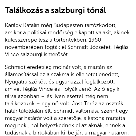
Találkozás a salzburgi tónál
Karády Katalin még Budapesten tartózkodott,
amikor a politikai rendőrség elkapott valakit, akinek
kulcsszerepe lesz a történtekben. 1950
novemberében fogták el Schmidt Józsefet, Téglás
Vince salzburgi ismerősét.
Schmidt eredetileg molnár volt, s miután az
államosítással ez a szakma is ellehetetlenedett,
Nyugatra szökött és ugyanazzal foglalkozott,
amivel Téglás Vince és Polyák Jenő. Az ő egyik
társa azonban – és ilyen esettel még nem
találkoztunk – egy nő volt. Jost Teréz az osztrák
határ túloldalán élt, Schmidt vallomása szerint egy
magyar határőr volt a szeretője, a katona mutatta
meg neki, hol helyezkednek el az aknák, ennek a
tudásnak a birtokában ki-be járt a magyar határon.