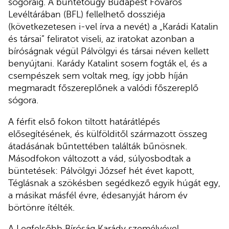
sógoráig. A büntetőügy Budapest Főváros
Levéltárában (BFL) fellelhető dossziéja
(következetesen i-vel írva a nevét) a „Karádi Katalin
és társai” feliratot viseli, az iratokat azonban a
bíróságnak végül Pálvölgyi és társai néven kellett
benyújtani. Karády Katalint sosem fogták el, és a
csempészek sem voltak meg, így jobb híján
megmaradt főszereplőnek a valódi főszereplő
sógora.
A férfit első fokon tiltott határátlépés
elősegítésének, és külfölditől származott összeg
átadásának bűntettében találták bűnösnek.
Másodfokon változott a vád, súlyosbodtak a
büntetések: Pálvölgyi József hét évet kapott,
Téglásnak a szökésben segédkező egyik húgát egy,
a másikat másfél évre, édesanyját három év
börtönre ítélték.
A Legfelsőbb Bíróság Karády személyével