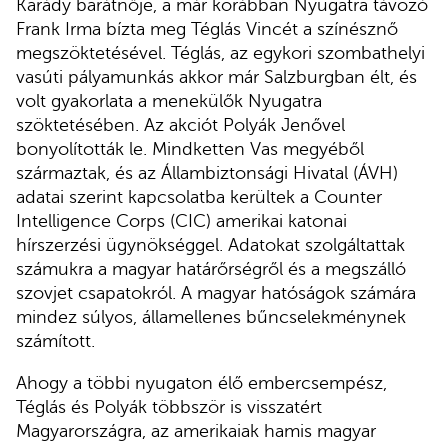
Karády barátnője, a már korábban Nyugatra távozó
Frank Irma bízta meg Téglás Vincét a színésznő
megszöktetésével. Téglás, az egykori szombathelyi
vasúti pályamunkás akkor már Salzburgban élt, és
volt gyakorlata a menekülők Nyugatra
szöktetésében. Az akciót Polyák Jenővel
bonyolították le. Mindketten Vas megyéből
származtak, és az Állambiztonsági Hivatal (ÁVH)
adatai szerint kapcsolatba kerültek a Counter
Intelligence Corps (CIC) amerikai katonai
hírszerzési ügynökséggel. Adatokat szolgáltattak
számukra a magyar határőrségről és a megszálló
szovjet csapatokról. A magyar hatóságok számára
mindez súlyos, államellenes bűncselekménynek
számított.
Ahogy a többi nyugaton élő embercsempész,
Téglás és Polyák többször is visszatért
Magyarországra, az amerikaiak hamis magyar