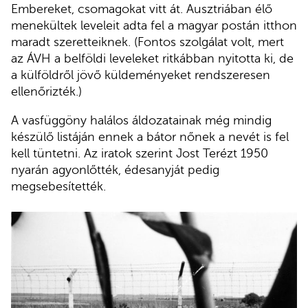
Embereket, csomagokat vitt át. Ausztriában élő
menekültek leveleit adta fel a magyar postán itthon
maradt szeretteiknek. (Fontos szolgálat volt, mert
az ÁVH a belföldi leveleket ritkábban nyitotta ki, de
a külföldről jövő küldeményeket rendszeresen
ellenőrizték.)
A vasfüggöny halálos áldozatainak még mindig
készülő listáján ennek a bátor nőnek a nevét is fel
kell tüntetni. Az iratok szerint Jost Terézt 1950
nyarán agyonlőtték, édesanyját pedig
megsebesítették.