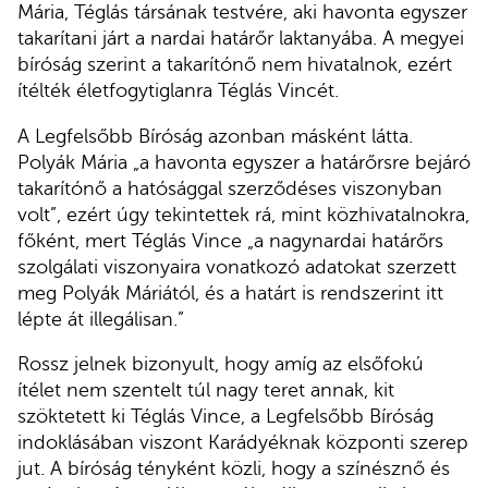
Mária, Téglás társának testvére, aki havonta egyszer
takarítani járt a nardai határőr laktanyába. A megyei
bíróság szerint a takarítónő nem hivatalnok, ezért
ítélték életfogytiglanra Téglás Vincét.
A Legfelsőbb Bíróság azonban másként látta.
Polyák Mária „a havonta egyszer a határőrsre bejáró
takarítónő a hatósággal szerződéses viszonyban
volt”, ezért úgy tekintettek rá, mint közhivatalnokra,
főként, mert Téglás Vince „a nagynardai határőrs
szolgálati viszonyaira vonatkozó adatokat szerzett
meg Polyák Máriától, és a határt is rendszerint itt
lépte át illegálisan.”
Rossz jelnek bizonyult, hogy amíg az elsőfokú
ítélet nem szentelt túl nagy teret annak, kit
szöktetett ki Téglás Vince, a Legfelsőbb Bíróság
indoklásában viszont Karádyéknak központi szerep
jut. A bíróság tényként közli, hogy a színésznő és