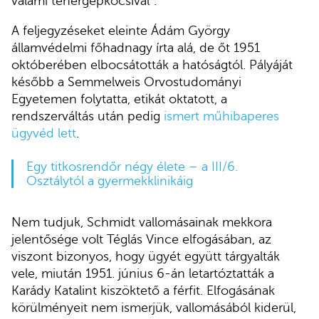
valami tehergépkocsival”.
A feljegyzéseket eleinte Ádám György
államvédelmi főhadnagy írta alá, de őt 1951
októberében elbocsátották a hatóságtól. Pályáját
később a Semmelweis Orvostudományi
Egyetemen folytatta, etikát oktatott, a
rendszerváltás után pedig
ismert műhibaperes
ügyvéd lett
.
Egy titkosrendőr négy élete – a III/6.
Osztálytól a gyermekklinikáig
Nem tudjuk, Schmidt vallomásainak mekkora
jelentősége volt Téglás Vince elfogásában, az
viszont bizonyos, hogy ügyét együtt tárgyalták
vele, miután 1951. június 6-án letartóztatták a
Karády Katalint kiszöktető a férfit. Elfogásának
körülményeit nem ismerjük, vallomásából kiderül,