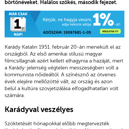
börtönéveket. Halálos szökés, második fejezet.
Karády Katalin 1951. február 20-án menekült el az
országból. Az első amerikai stílusú magyar
filmcsillagnak azért kellett elhagynia a hazáját, mert
a Karády-jelenség végtelen messzeségben volt a
kommunista nőideáltól. A színésznő az ötvenes
évek elejére mellőzötté vált, az ország és azon
belül a kultúra szovjetizálása elfogadhatatlan volt
számára.
Karádyval veszélyes
Szöktetését hónapokkal előbb megtervezték.