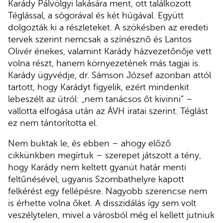
Karády Pálvölgyi lakására ment, ott találkozott
Téglással, a sógorával és két húgával. Együtt
dolgozták ki a részleteket. A szökésben az eredeti
tervek szerint nemcsak a színésznő és Lantos
Olivér énekes, valamint Karády házvezetőnője vett
volna részt, hanem környezetének más tagjai is.
Karády ügyvédje, dr. Sámson József azonban attól
tartott, hogy Karádyt figyelik, ezért mindenkit
lebeszélt az útról: „nem tanácsos őt kivinni” –
vallotta elfogása után az ÁVH iratai szerint. Téglást
ez nem tántorította el.
Nem buktak le, és ebben – ahogy előző
cikkünkben megírtuk – szerepet játszott a tény,
hogy Karády nem keltett gyanút határ menti
feltűnésével, ugyanis Szombathelyre kapott
felkérést egy fellépésre. Nagyobb szerencse nem
is érhette volna őket. A disszidálás így sem volt
veszélytelen, mivel a városból még el kellett jutniuk