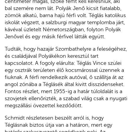
centiméter magas, szőke férfit kell keresniük, aki
bal szemére nem lát. Polyák Jenő kicsit fiatalabb,
zömök alkatú, barna hajú férfi volt. Téglás katolikus
iskolát végzett, a salzburgi magyar templomba járt,
kávéval üzletelt Németországban, folyton Polyák
Jenővel és egy másik férfivel látták együtt.
Tudták, hogy hazajár Szombathelyre a feleségéhez,
és családjával Polyákékon keresztül tart
kapcsolatot. A fogoly elárulta: Téglás Vince szülei
egy osztrák területen élő kocsmárossal üzennek a
fiuknak. A férfi rendelkezik autóval, ő szállítja át az
angol zónába a Téglásék által kivitt disszidenseket.
Fontos részlet, mert 1955-ig a határ túloldalát is a
szovjetek ellenőrizték, a szabad világ csak a nyugati
megszállási övezettel kezdődött.
Schmidt részletesen beszélt arról is, hogy
Téglásnak biztos útja van a határon, mert egy
határőr szakaszvezető segédkezik neki. Az