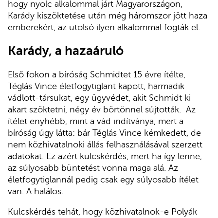
hogy nyolc alkalommal járt Magyarországon,
Karády kiszöktetése után még háromszor jött haza
emberekért, az utolsó ilyen alkalommal fogták el.
Karády, a hazaáruló
Első fokon a bíróság Schmidtet 15 évre ítélte,
Téglás Vince életfogytiglant kapott, harmadik
vádlott-társukat, egy ügyvédet, akit Schmidt ki
akart szöktetni, négy év börtönnel sújtották. Az
ítélet enyhébb, mint a vád indítványa, mert a
bíróság úgy látta: bár Téglás Vince kémkedett, de
nem közhivatalnoki állás felhasználásával szerzett
adatokat. Ez azért kulcskérdés, mert ha így lenne,
az súlyosabb büntetést vonna maga alá. Az
életfogytiglannál pedig csak egy súlyosabb ítélet
van. A halálos.
Kulcskérdés tehát, hogy közhivatalnok-e Polyák