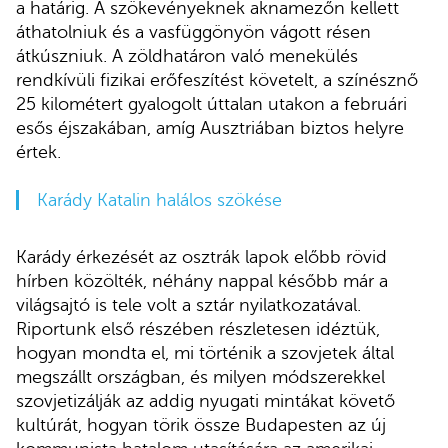
a határig. A szökevényeknek aknamezőn kellett
áthatolniuk és a vasfüggönyön vágott résen
átkúszniuk. A zöldhatáron való menekülés
rendkívüli fizikai erőfeszítést követelt, a színésznő
25 kilométert gyalogolt úttalan utakon a februári
esős éjszakában, amíg Ausztriában biztos helyre
értek.
Karády Katalin halálos szökése
Karády érkezését az osztrák lapok előbb rövid
hírben közölték, néhány nappal később már a
világsajtó is tele volt a sztár nyilatkozatával.
Riportunk első részében részletesen idéztük,
hogyan mondta el, mi történik a szovjetek által
megszállt országban, és milyen módszerekkel
szovjetizálják az addig nyugati mintákat követő
kultúrát, hogyan törik össze Budapesten az új