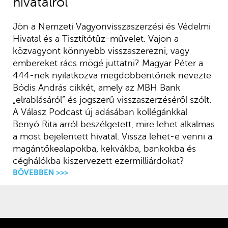
hivatalról
Jön a Nemzeti Vagyonvisszaszerzési és Védelmi
Hivatal és a Tisztítótűz-művelet. Vajon a
közvagyont könnyebb visszaszerezni, vagy
embereket rács mögé juttatni? Magyar Péter a
444-nek nyilatkozva megdöbbentőnek nevezte
Bódis András cikkét, amely az MBH Bank
„elrablásáról” és jogszerű visszaszerzéséről szólt.
A Válasz Podcast új adásában kollégánkkal
Benyó Rita arról beszélgetett, mire lehet alkalmas
a most bejelentett hivatal. Vissza lehet-e venni a
magántőkealapokba, kekvákba, bankokba és
céghálókba kiszervezett ezermilliárdokat?
BŐVEBBEN >>>