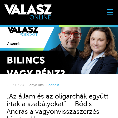
☰
2026.06.23. | Benyó Rita |
Podcast
„Az állam és az oligarchák együtt
írták a szabályokat” – Bódis
András a vagyonvisszaszerzési