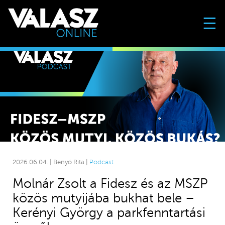
☰
2026.06.04. | Benyó Rita |
Podcast
Molnár Zsolt a Fidesz és az MSZP
közös mutyijába bukhat bele –
Kerényi György a parkfenntartási