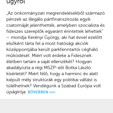
ügyről
„Az önkormányzati megrendelésekből származó
pénzek az illegális pártfinanszírozás egyik
csatornáját jelenthették, amelyben szocialista és
fideszes szereplők egyaránt érintettek lehettek”
– mondja Kerényi György, aki hat évvel ezelőtt
elsőként tárta fel a most hatósági akciók
középpontjába került parkfenntartói cégháló
működését. Miért volt érdeke a Fidesznek
életben tartani a saját ellenzékét? Hogyan
akadályozta a régi MSZP-elit Botka László
kísérletét? Miért félő, hogy a harminc év alatt
kiépült mély struktúrák egy politikai váltást is
túlélhetnek? Vendégünk a Szabad Európa volt
újságírója.
BŐVEBBEN >>>