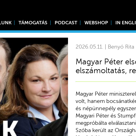
LUNK
TÁMOGATÁS
PODCAST
WEBSHOP
IN ENGL
2026.05.11. | Benyó Rita
Magyar Péter els
elszámoltatás, r
Magyar Péter minisztere
volt, hanem bocsánatkérés
és népünnepély egyszerr
Magyari Péter és Stumpf
megpróbálta elválasztani
Szóba került az Országhá