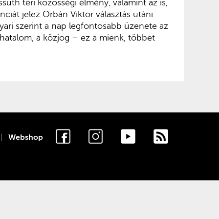
suth téri közösségi élmény, valamint az is,
nciát jelez Orbán Viktor választás utáni
ari szerint a nap legfontosabb üzenete az
a hatalom, a közjog – ez a mienk, többet
Webshop