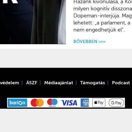
Hazánk kivonulása, a Kos
milyen kognitív disszona
Dopeman-interjúja. Magy
lehetett: „a parlament, 
nem engedhetjük el”.
BŐVEBBEN >>>
tvédelem
ÁSZF
Médiaajánlat
Támogatás
Podcast