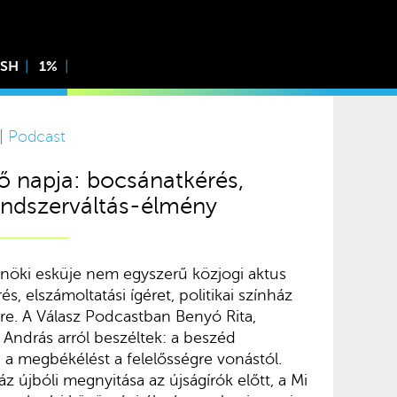
ISH
1%
 |
Podcast
ő napja: bocsánatkérés,
endszerváltás-élmény
lnöki esküje nem egyszerű közjogi aktus
, elszámoltatási ígéret, politikai színház
e. A Válasz Podcastban Benyó Rita,
 András arról beszéltek: a beszéd
 a megbékélést a felelősségre vonástól.
z újbóli megnyitása az újságírók előtt, a Mi