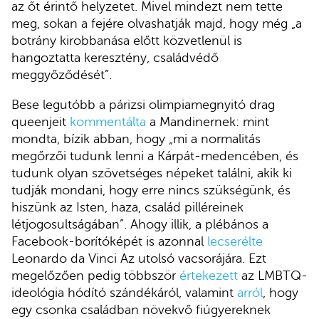
az őt érintő helyzetet. Mivel mindezt nem tette
meg, sokan a fejére olvashatják majd, hogy még „a
botrány kirobbanása előtt közvetlenül is
hangoztatta keresztény, családvédő
meggyőződését”.
Bese legutóbb a párizsi olimpiamegnyitó drag
queenjeit
kommentálta
a Mandinernek: mint
mondta, bízik abban, hogy „mi a normalitás
megőrzői tudunk lenni a Kárpát-medencében, és
tudunk olyan szövetséges népeket találni, akik ki
tudják mondani, hogy erre nincs szükségünk, és
hiszünk az Isten, haza, család pilléreinek
létjogosultságában”. Ahogy illik, a plébános a
Facebook-borítóképét is azonnal
lecserélte
Leonardo da Vinci Az utolsó vacsorájára. Ezt
megelőzően pedig többször
értekezett
az LMBTQ-
ideológia hódító szándékáról, valamint
arról
, hogy
egy csonka családban növekvő fiúgyereknek