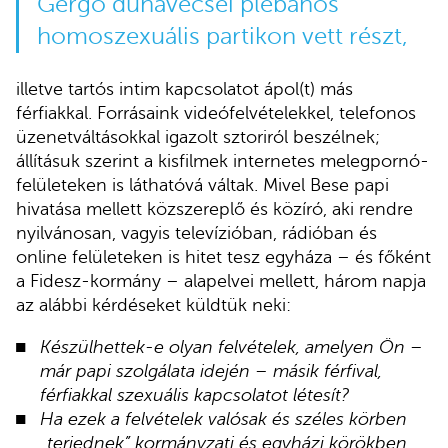
Gergő dunavecsei plébános
homoszexuális partikon vett részt,
illetve tartós intim kapcsolatot ápol(t) más
férfiakkal. Forrásaink videófelvételekkel, telefonos
üzenetváltásokkal igazolt sztoriról beszélnek;
állításuk szerint a kisfilmek internetes melegpornó-
felületeken is láthatóvá váltak. Mivel Bese papi
hivatása mellett közszereplő és közíró, aki rendre
nyilvánosan, vagyis televízióban, rádióban és
online felületeken is hitet tesz egyháza – és főként
a Fidesz-kormány – alapelvei mellett, három napja
az alábbi kérdéseket küldtük neki:
Készülhettek-e olyan felvételek, amelyen Ön –
már papi szolgálata idején – másik férfival,
férfiakkal szexuális kapcsolatot létesít?
Ha ezek a felvételek valósak és széles körben
„terjednek” kormányzati és egyházi körökben,