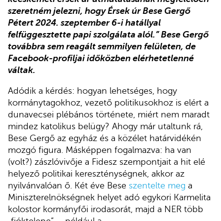
szeretném jelezni, hogy Érsek úr Bese Gergő
Pétert 2024. szeptember 6-i hatállyal
felfüggesztette papi szolgálata alól.” Bese Gergő
továbbra sem reagált semmilyen felületen, de
Facebook-profiljai időközben elérhetetlenné
váltak.
Adódik a kérdés: hogyan lehetséges, hogy
kormánytagokhoz, vezető politikusokhoz is elért a
dunavecsei plébános története, miért nem maradt
mindez katolikus belügy? Ahogy már utaltunk rá,
Bese Gergő az egyház és a közélet határvidékén
mozgó figura. Másképpen fogalmazva: ha van
(volt?) zászlóvivője a Fidesz szempontjait a hit elé
helyező politikai kereszténységnek, akkor az
nyilvánvalóan ő. Két éve Bese
szentelte meg
a
Miniszterelnökségnek helyet adó egykori Karmelita
kolostor kormányfői irodasorát, majd a NER több
„fióktelepe” – például a