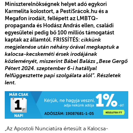
Miniszterelnökségnek helyet adó egykori
Karmelita kolostort, a PestiSrácok.hu és a
Megafon irodáit, fellépett az LMBTQ-
propaganda és Hodász András ellen, családi
egyesületei pedig bő 100 milliós támogatást
kaptak az államtól. FRISSÍTÉS:
cikkünk
megjelenése után néhány órával megkaptuk a
kalocsa-kecskeméti érsek irodájának
közleményét, miszerint Bábel Balázs „Bese Gergő
Pétert 2024. szeptember 6-i hatállyal
felfüggesztette papi szolgálata
alól”. Részletek
lent.
„Az Apostoli Nunciatúra értesült a Kalocsa-