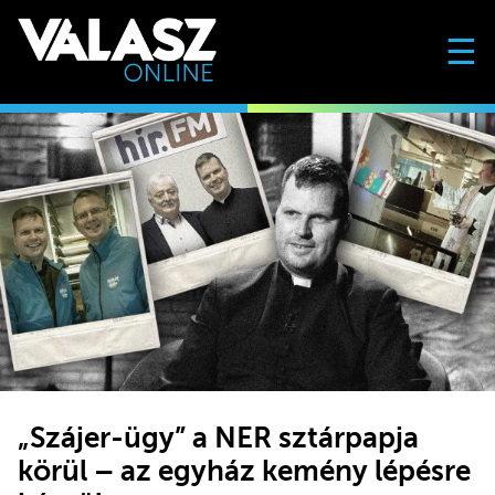
☰
„Szájer-ügy” a NER sztárpapja
körül – az egyház kemény lépésre