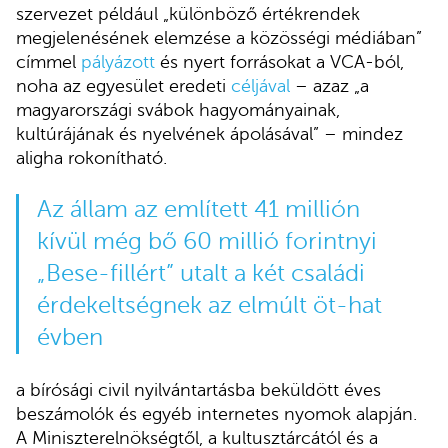
szervezet például „különböző értékrendek
megjelenésének elemzése a közösségi médiában”
címmel
pályázott
és nyert forrásokat a VCA-ból,
noha az egyesület eredeti
céljával
– azaz „a
magyarországi svábok hagyományainak,
kultúrájának és nyelvének ápolásával” – mindez
aligha rokonítható.
Az állam az említett 41 millión
kívül még bő 60 millió forintnyi
„Bese-fillért” utalt a két családi
érdekeltségnek az elmúlt öt-hat
évben
a bírósági civil nyilvántartásba beküldött éves
beszámolók és egyéb internetes nyomok alapján.
A Miniszterelnökségtől, a kultusztárcától és a