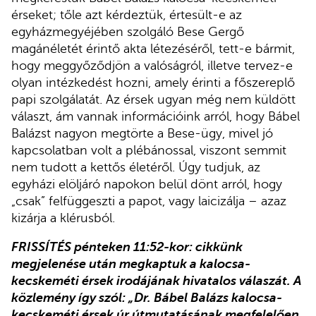
érseket; tőle azt kérdeztük, értesült-e az
egyházmegyéjében szolgáló Bese Gergő
magánéletét érintő akta létezéséről, tett-e bármit,
hogy meggyőződjön a valóságról, illetve tervez-e
olyan intézkedést hozni, amely érinti a főszereplő
papi szolgálatát. Az érsek ugyan még nem küldött
választ, ám vannak információink arról, hogy Bábel
Balázst nagyon megtörte a Bese-ügy, mivel jó
kapcsolatban volt a plébánossal, viszont semmit
nem tudott a kettős életéről. Úgy tudjuk, az
egyházi elöljáró napokon belül dönt arról, hogy
„csak” felfüggeszti a papot, vagy laicizálja – azaz
kizárja a klérusból.
FRISSÍTÉS pénteken 11:52-kor: cikkünk
megjelenése után megkaptuk a kalocsa-
kecskeméti érsek irodájának hivatalos válaszát. A
közlemény így szól: „Dr. Bábel Balázs kalocsa-
kecskeméti érsek úr útmutatásának megfelelően