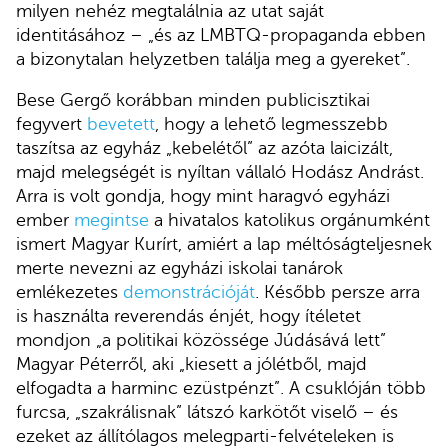
milyen nehéz megtalálnia az utat saját
identitásához – „és az LMBTQ-propaganda ebben
a bizonytalan helyzetben találja meg a gyereket”.
Bese Gergő korábban minden publicisztikai
fegyvert
bevetett
, hogy a lehető legmesszebb
taszítsa az egyház „kebelétől” az azóta laicizált,
majd melegségét is nyíltan vállaló Hodász Andrást.
Arra is volt gondja, hogy mint haragvó egyházi
ember
megintse
a hivatalos katolikus orgánumként
ismert Magyar Kurírt, amiért a lap méltóságteljesnek
merte nevezni az egyházi iskolai tanárok
emlékezetes
demonstrációját
. Később persze arra
is használta reverendás énjét, hogy ítéletet
mondjon „a politikai közössége Júdásává lett”
Magyar Péterről, aki „kiesett a jólétből, majd
elfogadta a harminc ezüstpénzt”. A csuklóján több
furcsa, „szakrálisnak” látszó karkötőt viselő – és
ezeket az állítólagos melegparti-felvételeken is