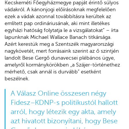
Kecskeméti Főegyházmegye papját érintő súlyos
vádakról. A kánonjogi előírásoknak megfelelően
ezek a vádak azonnal továbbításra kerültek az
említett pap ordináriusának, aki mint illetékes
egyházi hatóság folytatja le a vizsgálatokat” – írta
lapunknak Michael Wallace Banach titkársága.
Azért kerestük meg a Szentszék magyarországi
nagykövetét, mert forrásaink szerint az ő szintjén
landolt Bese Gergő dunavecsei plébános ügye,
amelyről kormánykörökben „a Szájer-történethez
mérhető, csak annál is durvább” esetként
beszélnek.
A Válasz Online összesen négy
Fidesz–KDNP-s politikustól hallott
arról, hogy létezik egy akta, amely
azt hivatott bizonyítani, hogy Bese