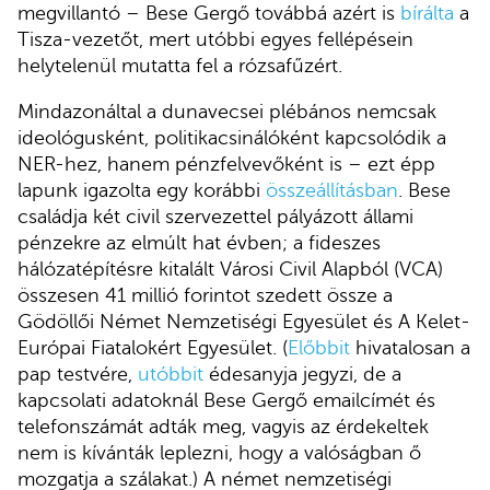
megvillantó – Bese Gergő továbbá azért is
bírálta
a
Tisza-vezetőt, mert utóbbi egyes fellépésein
helytelenül mutatta fel a rózsafűzért.
Mindazonáltal a dunavecsei plébános nemcsak
ideológusként, politikacsinálóként kapcsolódik a
NER-hez, hanem pénzfelvevőként is – ezt épp
lapunk igazolta egy korábbi
összeállításban
. Bese
családja két civil szervezettel pályázott állami
pénzekre az elmúlt hat évben; a fideszes
hálózatépítésre kitalált Városi Civil Alapból (VCA)
összesen 41 millió forintot szedett össze a
Gödöllői Német Nemzetiségi Egyesület és A Kelet-
Európai Fiatalokért Egyesület. (
Előbbit
hivatalosan a
pap testvére,
utóbbit
édesanyja jegyzi, de a
kapcsolati adatoknál Bese Gergő emailcímét és
telefonszámát adták meg, vagyis az érdekeltek
nem is kívánták leplezni, hogy a valóságban ő
mozgatja a szálakat.) A német nemzetiségi