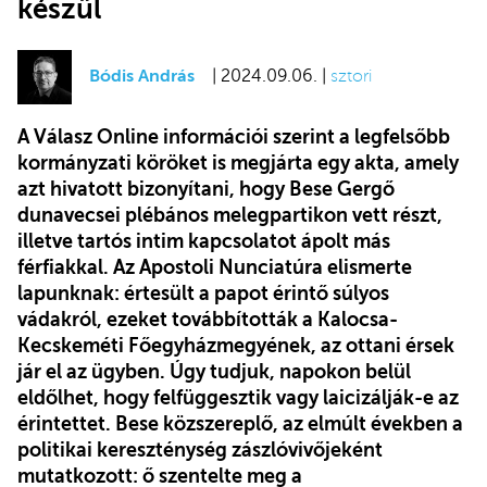
készül
Bódis András
| 2024.09.06. |
sztori
A Válasz Online információi szerint a legfelsőbb
kormányzati köröket is megjárta egy akta, amely
azt hivatott bizonyítani, hogy Bese Gergő
dunavecsei plébános melegpartikon vett részt,
illetve tartós intim kapcsolatot ápolt más
férfiakkal. Az Apostoli Nunciatúra elismerte
lapunknak: értesült a papot érintő súlyos
vádakról, ezeket továbbították a Kalocsa-
Kecskeméti Főegyházmegyének, az ottani érsek
jár el az ügyben. Úgy tudjuk, napokon belül
eldőlhet, hogy felfüggesztik vagy laicizálják-e az
érintettet. Bese közszereplő, az elmúlt években a
politikai kereszténység zászlóvivőjeként
mutatkozott: ő szentelte meg a