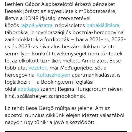
Bethlen Gábor Alapkezelőtől érkező pénzeket
Beséék jórészt az egyesületeik működtetésére,
illetve a KDNP ifjúsági szervezetével
közös
rajzpályázatra
, népviseletes
babakiállításra
,
táborokra, lengyelországi és bosznia-hercegovinai
zarándoklatokra fordították – bár a 2021-es, 2022-
es és 2023-as hivatalos beszámolókban szinte
semmilyen konkrét tevékenységet nem tüntettek
fel az elköltött tízmilliók mellett. Ami biztos, Bese
több utat
vezetett
már Međugorjébe, sőt a
hercegovinai
kultuszhelyen
apartmankiadással is
foglalkozik – a Booking.com foglalási
oldal
adatlapja
szerint Regina Hungarorum néven
kínál szálláshelyet zarándokoknak.
Ez tehát Bese Gergő múltja és jelene. Ám az
apostoli nuncius cikkünk elején idézett válaszából
nagyon úgy tűnik: a jövő elkezdődött.