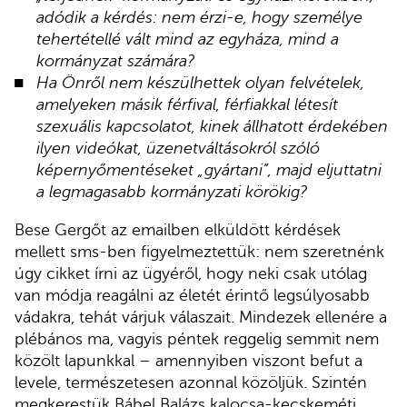
adódik a kérdés: nem érzi-e, hogy személye
tehertétellé vált mind az egyháza, mind a
kormányzat számára?
Ha Önről nem készülhettek olyan felvételek,
amelyeken másik férfival, férfiakkal létesít
szexuális kapcsolatot, kinek állhatott érdekében
ilyen videókat, üzenetváltásokról szóló
képernyőmentéseket „gyártani”, majd eljuttatni
a legmagasabb kormányzati körökig?
Bese Gergőt az emailben elküldött kérdések
mellett sms-ben figyelmeztettük: nem szeretnénk
úgy cikket írni az ügyéről, hogy neki csak utólag
van módja reagálni az életét érintő legsúlyosabb
vádakra, tehát várjuk válaszait. Mindezek ellenére a
plébános ma, vagyis péntek reggelig semmit nem
közölt lapunkkal – amennyiben viszont befut a
levele, természetesen azonnal közöljük. Szintén
megkerestük Bábel Balázs kalocsa-kecskeméti