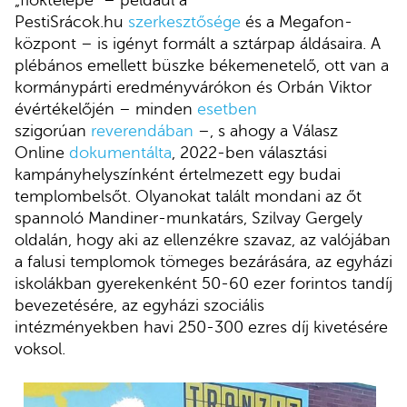
PestiSrácok.hu
szerkesztősége
és a Megafon-
központ – is igényt formált a sztárpap áldásaira. A
plébános emellett büszke békemenetelő, ott van a
kormánypárti eredményvárókon és Orbán Viktor
évértékelőjén – minden
esetben
szigorúan
reverendában
–, s ahogy a Válasz
Online
dokumentálta
, 2022-ben választási
kampányhelyszínként értelmezett egy budai
templombelsőt. Olyanokat talált mondani az őt
spannoló Mandiner-munkatárs, Szilvay Gergely
oldalán, hogy aki az ellenzékre szavaz, az valójában
a falusi templomok tömeges bezárására, az egyházi
iskolákban gyerekenként 50-60 ezer forintos tandíj
bevezetésére, az egyházi szociális
intézményekben havi 250-300 ezres díj kivetésére
voksol.