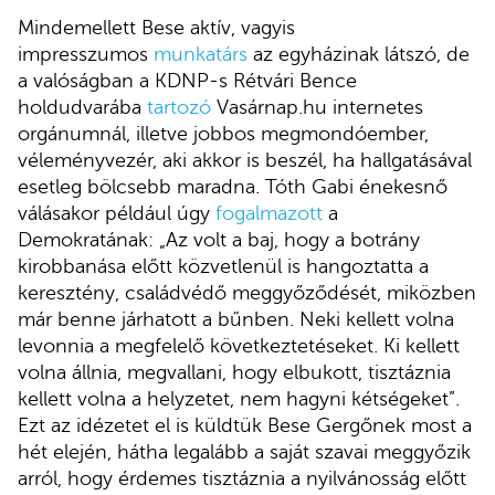
Mindemellett Bese aktív, vagyis
impresszumos
munkatárs
az egyházinak látszó, de
a valóságban a KDNP-s Rétvári Bence
holdudvarába
tartozó
Vasárnap.hu internetes
orgánumnál, illetve jobbos megmondóember,
véleményvezér, aki akkor is beszél, ha hallgatásával
esetleg bölcsebb maradna. Tóth Gabi énekesnő
válásakor például úgy
fogalmazott
a
Demokratának: „Az volt a baj, hogy a botrány
kirobbanása előtt közvetlenül is hangoztatta a
keresztény, családvédő meggyőződését, miközben
már benne járhatott a bűnben. Neki kellett volna
levonnia a megfelelő következtetéseket. Ki kellett
volna állnia, megvallani, hogy elbukott, tisztáznia
kellett volna a helyzetet, nem hagyni kétségeket”.
Ezt az idézetet el is küldtük Bese Gergőnek most a
hét elején, hátha legalább a saját szavai meggyőzik
arról, hogy érdemes tisztáznia a nyilvánosság előtt