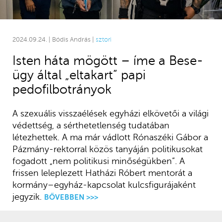
2024.09.24. | Bódis András |
sztori
Isten háta mögött – íme a Bese-
ügy által „eltakart” papi
pedofilbotrányok
A szexuális visszaélések egyházi elkövetői a világi
védettség, a sérthetetlenség tudatában
létezhettek. A ma már vádlott Rónaszéki Gábor a
Pázmány-rektorral közös tanyáján politikusokat
fogadott „nem politikusi minőségükben”. A
frissen leleplezett Hatházi Róbert mentorát a
kormány–egyház-kapcsolat kulcsfigurájaként
jegyzik.
BŐVEBBEN >>>