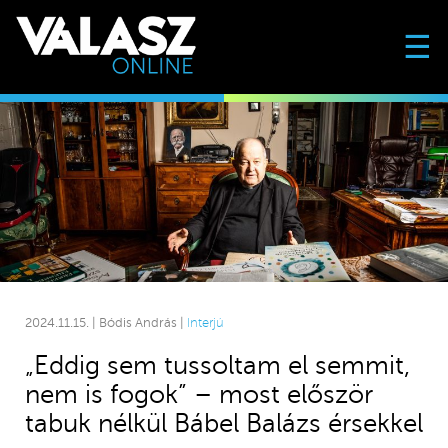
☰
2024.11.15. | Bódis András |
Interjú
„Eddig sem tussoltam el semmit,
nem is fogok” – most először
tabuk nélkül Bábel Balázs érsekkel