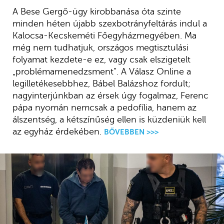
A Bese Gergő-ügy kirobbanása óta szinte
minden héten újabb szexbotrányfeltárás indul a
Kalocsa-Kecskeméti Főegyházmegyében. Ma
még nem tudhatjuk, országos megtisztulási
folyamat kezdete-e ez, vagy csak elszigetelt
„problémamenedzsment”. A Válasz Online a
legilletékesebbhez, Bábel Balázshoz fordult;
nagyinterjúnkban az érsek úgy fogalmaz, Ferenc
pápa nyomán nemcsak a pedofília, hanem az
álszentség, a kétszínűség ellen is küzdeniük kell
az egyház érdekében.
BŐVEBBEN >>>