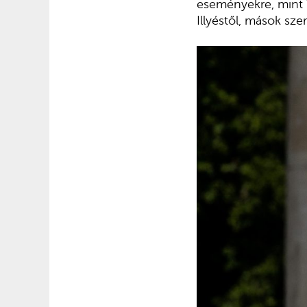
eseményekre, mint V
Illyéstől, mások sz