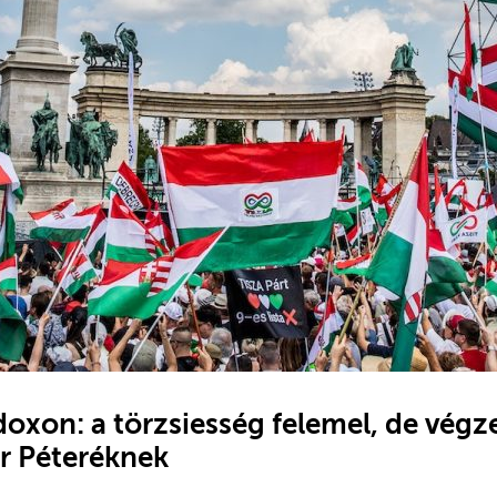
oxon: a törzsiesség felemel, de végze
r Péteréknek