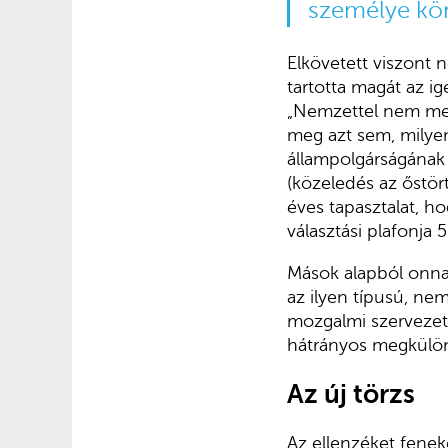
személye körü
Elkövetett viszont n
tartotta magát az i
„Nemzettel nem meg
meg azt sem, milye
állampolgárságának 2
(közeledés az őstör
éves tapasztalat, h
választási plafonja 
Mások alapból onnan
az ilyen típusú, ne
mozgalmi szervezete
hátrányos megkülön
Az új törzs
Az ellenzéket feneke