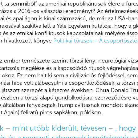
t „a semmiből” az amerikai republikánusok élére a furc
rázza a 2016-os választási eredményt? Az értelmezések
ai és apai ágon is kínai származású, de már az USA-ban
axisával szakítva lett a Yale Egyetem kutatója, hogy a gl
és és az etnikai konfliktusok kapcsolatainak mélyére áss
or hivatkozott könyve
Politikai törzsek – A csoportösz
 ember természete szerint törzsi lény: neurológiai vizsg
artozás megélése és a kapcsolódó rítusok végrehajtása
okoz. Ez nem halt ki sem a civilizációs fejlődéssel, sem 
riási hiba volt alábecsülni a csoportkötődések, a törzsi 
n játszott szerepét a kétezres években. Chua Donald T
észben a törzsi alapú gondolkodásra, szerveződésre vez
k általában fanyalogtak Trump avíttasnak mondott skan
 Again) feliratú piros sapkákon, pólókon.
 – mint utóbb kiderült, tévesen – , hogy e