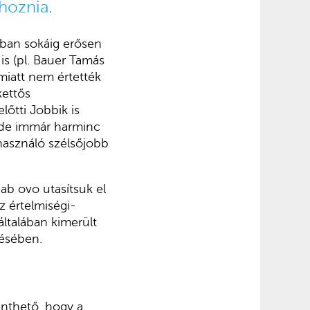
ehoznia.
rában sokáig erősen
is (pl. Bauer Tamás
miatt nem értették
kettős
lőtti Jobbik is
, de immár harminc
 használó szélsőjobb
ab ovo utasítsuk el
z értelmiségi-
ltalában kimerült
ésében.
lenthető, hogy a