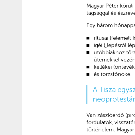
Magyar Péter körüli
tagsággal és észrev
Egy három hónappal
rítusai (felemelt 
igéi („lépésről lé
utóbbiakhoz tör
ütemekkel vezén
kellékei (öntevé
és törzsfőnöke.
A Tisza egysz
neoprotestán
Van zászlóerdő (pir
fordulatok, visszat
történelem: Magyar 