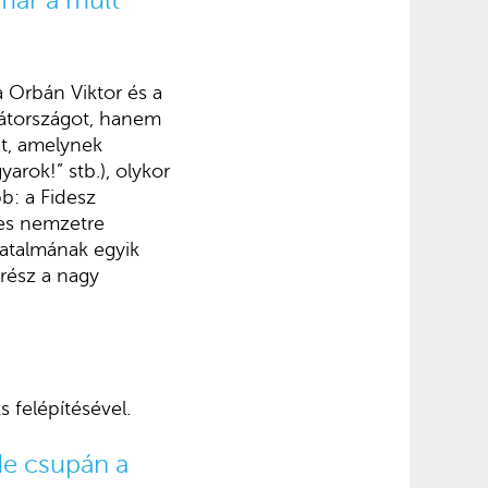
már a múlt
 Orbán Viktor és a
hátországot, hanem
et, amelynek
arok!” stb.), olykor
b: a Fidesz
jes nemzetre
hatalmának egyik
 rész a nagy
 felépítésével.
de csupán a