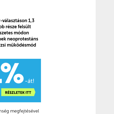
-választáson 1,3
bb része felsült
mészetes módon
inek neoprotestáns
törzsi működésmód
nség megfejtésével