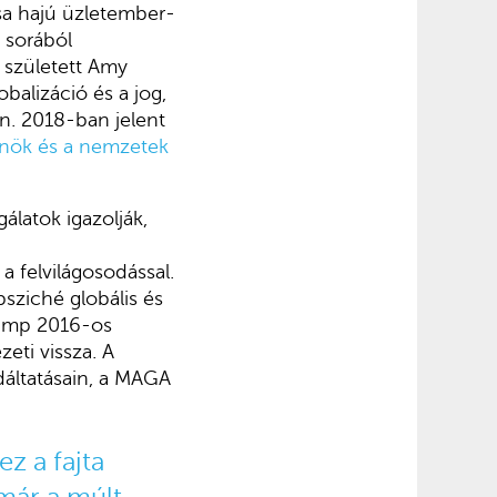
sa hajú üzletember-
 sorából
 született Amy
obalizáció és a jog,
on. 2018-ban jelent
tönök és a nemzetek
álatok igazolják,
a felvilágosodással.
psziché globális és
rump 2016-os
eti vissza. A
dáltatásain, a MAGA
z a fajta