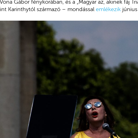
ona Gábor fénykorában, és a „Magyar az, akinek fáj Tria
erint Karinthytól származó – mondással
emlékezik
június