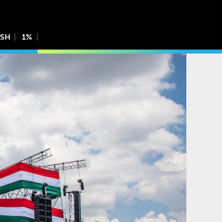
ISH
1%