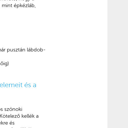
, mint épkézláb,
már pusztán lábdob-
őig)
elemeit és a
ős szónoki
Kötelező kellék a
ekre és