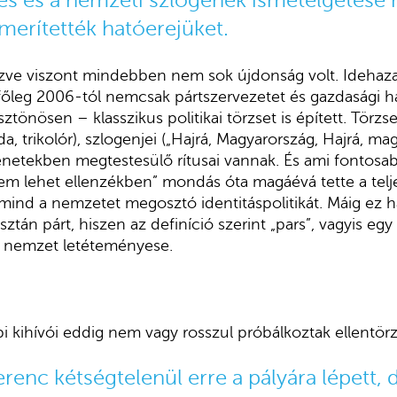
s és a nemzeti szlogenek ismételgetése 
merítették hatóerejüket.
zve viszont mindebben nem sok újdonság volt. Idehaza
 főleg 2006-tól nemcsak pártszervezetet és gazdasági 
tönösen – klasszikus politikai törzset is épített. Törzs
, trikolór), szlogenjei („Hajrá, Magyarország, Hajrá, magy
netekben megtestesülő rítusai vannak. És ami fontosab
nem lehet ellenzékben” mondás óta magáévá tette a tel
mind a nemzetet megosztó identitáspolitikát. Máig ez 
sztán párt, hiszen az definíció szerint „pars”, vagyis egy
 nemzet letéteményese.
i kihívói eddig nem vagy rosszul próbálkoztak ellentörzs
renc kétségtelenül erre a pályára lépett, 