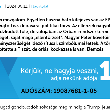
a
| 2024.06.12. |
Nagytotál
m mozgalom. Egyetlen használható kifejezés van az EP
űjtő Tisza leírására: politikai törzs. Az ellenzék nagyo
 ódzkodott tőle, de valójában az Orbán-rendszer ter
séget, saját maga „ellentörzsét”. Magyar Péter követő
lményszerűségét idéző rítusai, szimbólumai lettek. A 
pítette a Tiszát, de óriási kockázata is van. Elemzés.
nyugati gondolkodók sokasága még mindig a Trump-jele