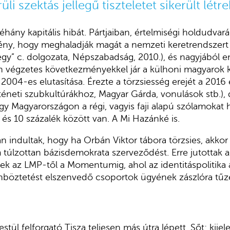
li szektás jellegű tiszteletet sikerült létr
éhány kapitális hibát. Pártjaiban, értelmiségi holdudva
gény, hogy meghaladják magát a nemzeti keretrendszert 
y” c. dolgozata, Népszabadság, 2010.), és nagyjából e
n végzetes következményekkel jár a külhoni magyarok 
004-es elutasítása. Érezte a törzsiesség erejét a 2016 e
téneti szubkultúrákhoz, Magyar Gárda, vonulások stb.)
ogy Magyarországon a régi, vagyis faji alapú szólamokat
5 és 10 százalék között van. A Mi Hazánké is.
 indultak, hogy ha Orbán Viktor tábora törzsies, akkor 
m túlzottan bázisdemokrata szerveződést. Erre jutottak a
k az LMP-től a Momentumig, ahol az identitáspolitika á
böztetést elszenvedő csoportok ügyének zászlóra tűz
stül felforgató Tisza teljesen más útra lépett. Sőt: kije