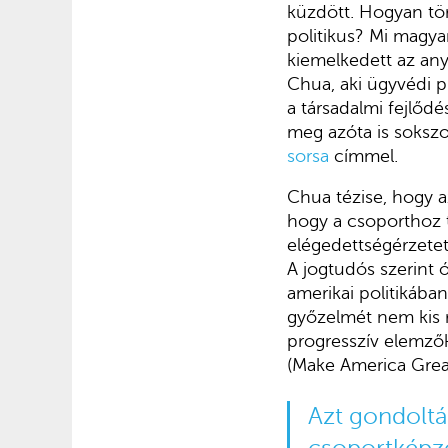
küzdött. Hogyan tör
politikus? Mi magya
kiemelkedett az any
Chua, aki ügyvédi pr
a társadalmi fejlőd
meg azóta is soksz
sorsa
címmel.
Chua tézise, hogy az
hogy a csoporthoz t
elégedettségérzetet 
A jogtudós szerint ó
amerikai politikába
győzelmét nem kis r
progresszív elemző
(Make America Great
Azt gondolták