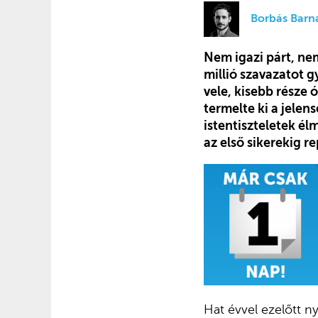
Borbás Barn
Nem igazi párt, ne
millió szavazatot gy
vele, kisebb része
termelte ki a jelen
istentiszteletek é
az első sikerekig re
Hat évvel ezelőtt 