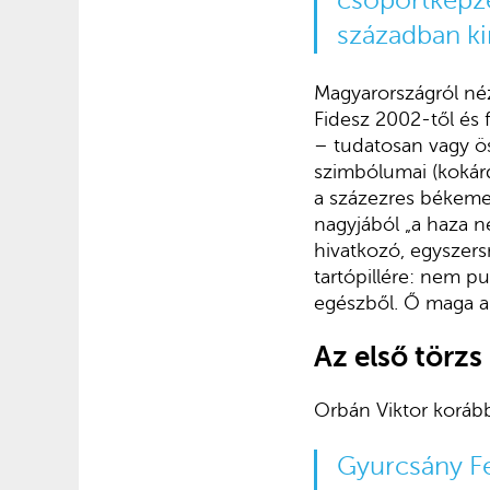
csoportképzé
században ki
Magyarországról né
Fidesz 2002-től és
– tudatosan vagy ösz
szimbólumai (kokárda
a százezres békeme
nagyjából „a haza 
hivatkozó, egyszers
tartópillére: nem pu
egészből. Ő maga a
Az első törzs
Orbán Viktor korább
Gyurcsány Fe