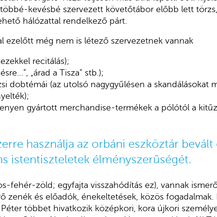
 többé-kevésbé szervezett követőtábor előbb lett törzs
ehető hálózattal rendelkező párt.
 ezelőtt még nem is létező szervezetnek vannak
kezekkel recitálás);
pésre…”, „árad a Tisza” stb.);
zsi dobtémái (az utolsó nagygyűlésen a skandálásokat 
yelték);
kenyen gyártott merchandise-termékek a pólótól a kitűz
erre használja az orbáni eszköztár bevált 
s istentiszteletek élményszerűségét.
os-fehér-zöld; egyfajta visszahódítás ez), vannak ismer
érő zenék és előadók, énekeltetések, közös fogadalmak. 
Péter többet hivatkozik középkori, kora újkori személy