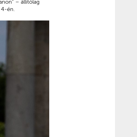
non” – állítólag
 4-én.