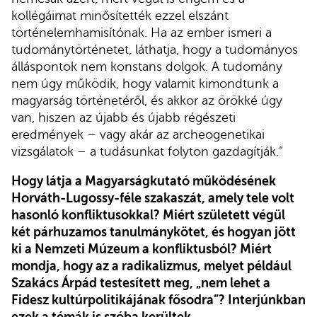
kollégáimat minősítették ezzel elszánt
történelemhamisítónak. Ha az ember ismeri a
tudománytörténetet, láthatja, hogy a tudományos
álláspontok nem konstans dolgok. A tudomány
nem úgy működik, hogy valamit kimondtunk a
magyarság történetéről, és akkor az örökké úgy
van, hiszen az újabb és újabb régészeti
eredmények – vagy akár az archeogenetikai
vizsgálatok – a tudásunkat folyton gazdagítják.”
Hogy látja a Magyarságkutató működésének
Horváth-Lugossy-féle szakaszát, amely tele volt
hasonló konfliktusokkal? Miért született végül
két párhuzamos tanulmánykötet, és hogyan jött
ki a Nemzeti Múzeum a konfliktusból? Miért
mondja, hogy az a radikalizmus, melyet például
Szakács Árpád testesített meg, „nem lehet a
Fidesz kultúrpolitikájának fősodra”? Interjúnkban
ezek a témák is szóba kerültek.