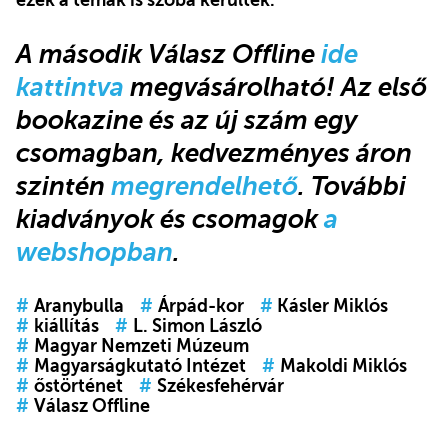
A második Válasz Offline
ide
kattintva
megvásárolható! Az első
bookazine és az új szám egy
csomagban, kedvezményes áron
szintén
megrendelhető
. További
kiadványok és csomagok
a
webshopban
.
#
Aranybulla
#
Árpád-kor
#
Kásler Miklós
#
kiállítás
#
L. Simon László
#
Magyar Nemzeti Múzeum
#
Magyarságkutató Intézet
#
Makoldi Miklós
#
őstörténet
#
Székesfehérvár
#
Válasz Offline