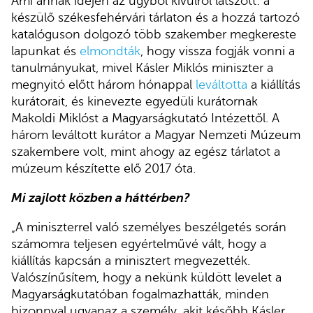
Ami annak idején az ügyből kívülről látszott: a
készülő székesfehérvári tárlaton és a hozzá tartozó
katalóguson dolgozó több szakember megkereste
lapunkat és
elmondták
, hogy vissza fogják vonni a
tanulmányukat, mivel Kásler Miklós miniszter a
megnyitó előtt három hónappal
leváltotta
a kiállítás
kurátorait, és kinevezte egyedüli kurátornak
Makoldi Miklóst a Magyarságkutató Intézettől. A
három leváltott kurátor a Magyar Nemzeti Múzeum
szakembere volt, mint ahogy az egész tárlatot a
múzeum készítette elő 2017 óta.
Mi zajlott közben a háttérben?
„A miniszterrel való személyes beszélgetés során
számomra teljesen egyértelművé vált, hogy a
kiállítás kapcsán a minisztert megvezették.
Valószínűsítem, hogy a nekünk küldött levelet a
Magyarságkutatóban fogalmazhatták, minden
bizonnyal ugyanaz a személy, akit később Kásler