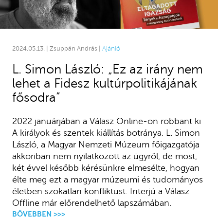
2024.05.13. | Zsuppán András |
Ajánló
L. Simon László: „Ez az irány nem
lehet a Fidesz kultúrpolitikájának
fősodra”
2022 januárjában a Válasz Online-on robbant ki
A királyok és szentek kiállítás botránya. L. Simon
László, a Magyar Nemzeti Múzeum főigazgatója
akkoriban nem nyilatkozott az ügyről, de most,
két évvel később kérésünkre elmesélte, hogyan
élte meg ezt a magyar múzeumi és tudományos
életben szokatlan konfliktust. Interjú a Válasz
Offline már előrendelhető lapszámában.
BŐVEBBEN >>>