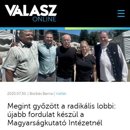
☰
2025.07.30. | Borbás Barna |
Háttér
Megint győzött a radikális lobbi:
újabb fordulat készül a
Magyarságkutató Intézetnél