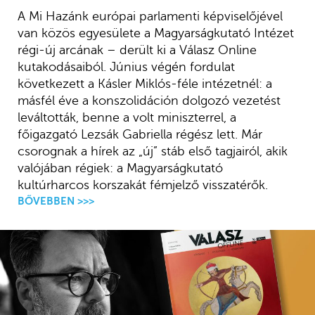
A Mi Hazánk európai parlamenti képviselőjével
van közös egyesülete a Magyarságkutató Intézet
régi-új arcának – derült ki a Válasz Online
kutakodásaiból. Június végén fordulat
következett a Kásler Miklós-féle intézetnél: a
másfél éve a konszolidáción dolgozó vezetést
leváltották, benne a volt miniszterrel, a
főigazgató Lezsák Gabriella régész lett. Már
csorognak a hírek az „új” stáb első tagjairól, akik
valójában régiek: a Magyarságkutató
kultúrharcos korszakát fémjelző visszatérők.
BŐVEBBEN >>>