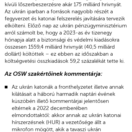
kívüli lőszerbeszerzésre akár 175 milliárd hrivnyát.
Az ukrán iparban a források nagyobb részét a
fegyverzet és katonai felszerelés javítására tervezik
elkölteni. Előző nap az ukrán pénzügyminisztérium
arról számolt be, hogy a 2023-as év tizenegy
hónapja alatt a biztonsági és védelmi kiadásokra
összesen 1559,4 milliárd hrivnyát (40,5 milliárd
dollárt) költöttek – ez ebben az időszakban a
költségvetési összkiadások 59,2 százalékát tette ki.
Az OSW szakértőinek kommentárja:
Az ukrán katonák a fronthelyzetet illetve annak
kilátásait a háború harmadik naptári évének
küszöbén illető kommentárjai jelentősen
eltérnek a 2022 decemberében
elmondottaktól: akkor annak az ukrán katonai
hírszerzésnek (HUR) a vezetősége állt a
mikrofon mögött, akik a tavaszi ukrán