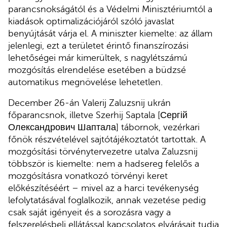
parancsnokságától és a Védelmi Minisztériumtól a
kiadások optimalizációjáról szóló javaslat
benyújtását várja el. A miniszter kiemelte: az állam
jelenlegi, ezt a területet érintő finanszírozási
lehetőségei már kimerültek, s nagylétszámú
mozgósítás elrendelése esetében a büdzsé
automatikus megnövelése lehetetlen.
December 26-án Valerij Zaluzsnij ukrán
főparancsnok, illetve Szerhij Saptala [Сергій
Олександрович Шаптала] tábornok, vezérkari
főnök részvételével sajtótájékoztatót tartottak. A
mozgósítási törvénytervezetre utalva Zaluzsnij
többször is kiemelte: nem a hadsereg felelős a
mozgósításra vonatkozó törvényi keret
előkészítéséért – mivel az a harci tevékenység
lefolytatásával foglalkozik, annak vezetése pedig
csak saját igényeit és a sorozásra vagy a
felszerelésbeli ellátással kapcsolatos elvárásait tudja