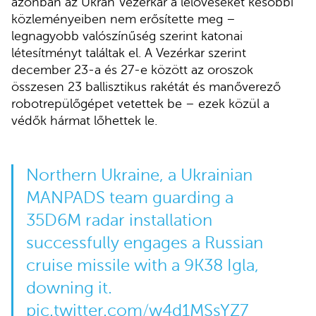
azonban az Ukrán Vezérkar a lelövéseket későbbi
közleményeiben nem erősítette meg –
legnagyobb valószínűség szerint katonai
létesítményt találtak el. A Vezérkar szerint
december 23-a és 27-e között az oroszok
összesen 23 ballisztikus rakétát és manőverező
robotrepülőgépet vetettek be – ezek közül a
védők hármat lőhettek le.
Northern Ukraine, a Ukrainian
MANPADS team guarding a
35D6M radar installation
successfully engages a Russian
cruise missile with a 9K38 Igla,
downing it.
pic.twitter.com/w4d1MSsYZ7