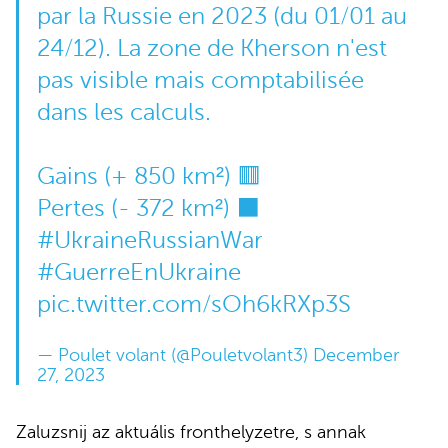
par la Russie en 2023 (du 01/01 au
24/12). La zone de Kherson n'est
pas visible mais comptabilisée
dans les calculs.
Gains (+ 850 km²) 🟥
Pertes (- 372 km²) ⬛️
#UkraineRussianWar
#GuerreEnUkraine
pic.twitter.com/sOh6kRXp3S
— Poulet volant (@Pouletvolant3)
December
27, 2023
Zaluzsnij az aktuális fronthelyzetre, s annak