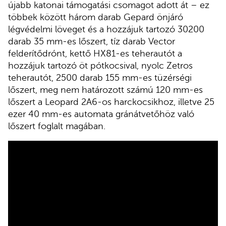
újabb katonai támogatási csomagot adott át – ez
többek között három darab Gepard önjáró
légvédelmi löveget és a hozzájuk tartozó 30200
darab 35 mm-es lőszert, tíz darab Vector
felderítődrónt, kettő HX81-es teherautót a
hozzájuk tartozó öt pótkocsival, nyolc Zetros
teherautót, 2500 darab 155 mm-es tüzérségi
lőszert, meg nem határozott számú 120 mm-es
lőszert a Leopard 2A6-os harckocsikhoz, illetve 25
ezer 40 mm-es automata gránátvetőhöz való
lőszert foglalt magában.