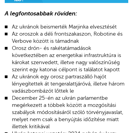
A legfontosabbak röviden:
Az ukránok beismerték Marjinka elvesztését
Az oroszok a déli frontszakaszon, Robotine és
Verbove között is támadnak
Orosz drón- és rakétatámadások
következtében az energetikai infrastruktúra is
károkat szenvedett, illetve nagy valószínűség
szerint egy katonai célpont is találatot kapott
Az ukránok egy orosz partraszálló hajót
lényegítettek át tengeralattjáróvá, illetve három
vadászbombázót lőttek le
December 25-én az ukrán parlamentbe
megérkezett a többek között a mozgósítási
szabályok módosításáról szóló törvényjavaslat,
melyet nem csak a benyújtás időzítése miatt
illettek kritikával