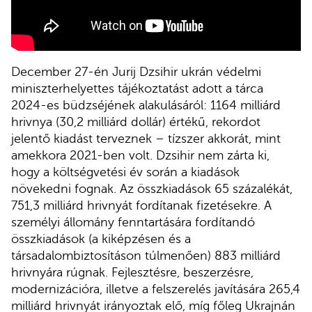
December 27-én Jurij Dzsihir ukrán védelmi
miniszterhelyettes tájékoztatást adott a tárca
2024-es büdzséjének alakulásáról: 1164 milliárd
hrivnya (30,2 milliárd dollár) értékű, rekordot
jelentő kiadást terveznek – tízszer akkorát, mint
amekkora 2021-ben volt. Dzsihir nem zárta ki,
hogy a költségvetési év során a kiadások
növekedni fognak. Az összkiadások 65 százalékát,
751,3 milliárd hrivnyát fordítanak fizetésekre. A
személyi állomány fenntartására fordítandó
összkiadások (a kiképzésen és a
társadalombiztosításon túlmenően) 883 milliárd
hrivnyára rúgnak. Fejlesztésre, beszerzésre,
modernizációra, illetve a felszerelés javítására 265,4
milliárd hrivnyát irányoztak elő, míg főleg Ukrajnán