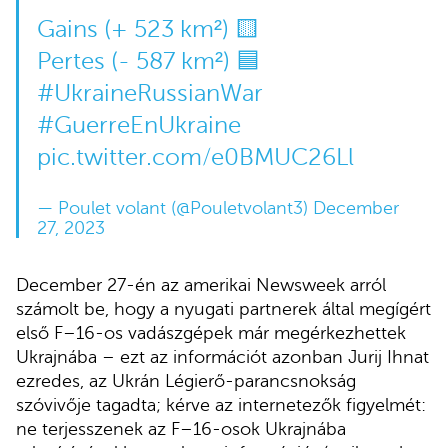
Gains (+ 523 km²) 🟨
Pertes (- 587 km²) 🟦
#UkraineRussianWar
#GuerreEnUkraine
pic.twitter.com/e0BMUC26Ll
— Poulet volant (@Pouletvolant3)
December
27, 2023
December 27-én az amerikai Newsweek arról
számolt be, hogy a nyugati partnerek által megígért
első F–16-os vadászgépek már megérkezhettek
Ukrajnába – ezt az információt azonban Jurij Ihnat
ezredes, az Ukrán Légierő-parancsnokság
szóvivője tagadta; kérve az internetezők figyelmét:
ne terjesszenek az F–16-osok Ukrajnába