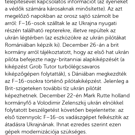
telepítésével kapcsolatos információt (az ilyeneket
a védők számára károsaknak minősítette). Az azt
megelőző napokban az orosz sajtó számolt be
arról: F–16-osok szálltak le az Ukrajna nyugati
részén található repterekre, illetve repültek az
ukrán légtérben (az eszközökre az ukrán pilótákat
Romániában képzik ki). December 26-án a brit
kormány arról tájékoztatott, hogy az első hat ukrán
pilóta befejezte nagy-britanniai alapkiképzését (a
kiképzést Grob Tutor turbólégcsavaros
kiképzőgépen folytatták), s Dániában megkezdték
az F–16-osokra történő pilótakiképzést. Jelenleg a
Brit-szigeteken további tíz ukrán pilótát
képezhetnek. December 22-én Mark Rutte holland
kormányfő a Volodimir Zelenszkij ukrán elnökkel
folytatott beszélgetést követően bejelentette: az
első tizennyolc F–16-os vadászgépet felkészítik az
átadásra Ukrajnának. Ihnat ezredes szerint ezen
gépek modernizációja szükséges.