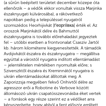
(a sűrűn beépített területet december közepe óta
ellenőrzik – a védők ekkor vonultak vissza Marjinka
északnyugati külvárosába), a rákövetkező
napokban pedig a településsel nyugatról
szomszédos Heorhijivkát [Георгіївка] érték el. Az
oroszok Marjinkától délre és Bahmuttól
északnyugatra is további előrehaladást jegyeztek
fel – utóbbi esetben a frontvonalat Csasziv Jartól
kb. három kilométerre kiegyenesítették. A támadók
Avdijivkától északra és északnyugatra – megállítva
egyúttal a várostól nyugatra indított ellentámadást
– jelentéktelen mértékben nyomultak előre; s
Sziverszktől északra és Kreminnától nyugatra is
ukrán ellentámadásokat állítottak meg. A
Zaporizzsja megyében fekvő Orihivtől délre az
agresszor erői a Robotine és Verbove között
állomásozó ukrán csapatösszevonásba éket vertek
– a források egy része szerint ez a védőket arra
kényszerítette, hogy abból a fent először említett