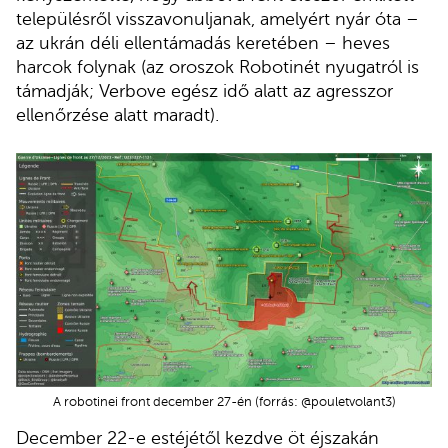
településről visszavonuljanak, amelyért nyár óta –
az ukrán déli ellentámadás keretében – heves
harcok folynak (az oroszok Robotinét nyugatról is
támadják; Verbove egész idő alatt az agresszor
ellenőrzése alatt maradt).
A robotinei front december 27-én (forrás: @pouletvolant3)
December 22-e estéjétől kezdve öt éjszakán