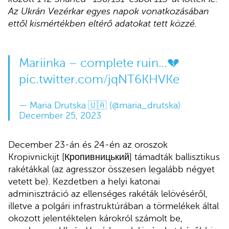
Az Ukrán Vezérkar egyes napok vonatkozásában
ettől kismértékben eltérő adatokat tett közzé.
Mariinka – complete ruin…💔
pic.twitter.com/jqNT6KHVKe
— Maria Drutska 🇺🇦 (@maria_drutska)
December 25, 2023
December 23-án és 24-én az oroszok
Kropivnickijt [Кропивницький] támadták ballisztikus
rakétákkal (az agresszor összesen legalább négyet
vetett be). Kezdetben a helyi katonai
adminisztráció az ellenséges rakéták lelövéséről,
illetve a polgári infrastruktúrában a törmelékek által
okozott jelentéktelen károkról számolt be,