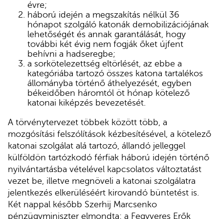
évre;
háború idején a megszakítás nélkül 36
hónapot szolgáló katonák demobilizációjának
lehetőségét és annak garantálását, hogy
további két évig nem fogják őket újfent
behívni a hadseregbe;
a sorkötelezettség eltörlését, az ebbe a
kategóriába tartozó összes katona tartalékos
állományba történő áthelyezését, egyben
békeidőben háromtól öt hónap kötelező
katonai kiképzés bevezetését.
A törvénytervezet többek között több, a
mozgósítási felszólítások kézbesítésével, a kötelező
katonai szolgálat alá tartozó, állandó jelleggel
külföldön tartózkodó férfiak háború idején történő
nyilvántartásba vételével kapcsolatos változtatást
vezet be, illetve megnöveli a katonai szolgálatra
jelentkezés elkerüléséért kirovandó büntetést is.
Két nappal később Szerhij Marcsenko
pénzügyminiszter elmondta: a Fegyveres Erők