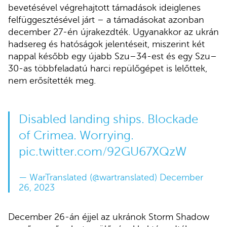
bevetésével végrehajtott támadások ideiglenes
felfüggesztésével járt – a támadásokat azonban
december 27-én újrakezdték. Ugyanakkor az ukrán
hadsereg és hatóságok jelentéseit, miszerint két
nappal később egy újabb Szu–34-est és egy Szu–
30-as többfeladatú harci repülőgépet is lelőttek,
nem erősítették meg.
Disabled landing ships. Blockade
of Crimea. Worrying.
pic.twitter.com/92GU67XQzW
— WarTranslated (@wartranslated)
December
26, 2023
December 26-án éjjel az ukránok Storm Shadow