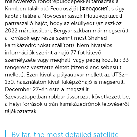
manőverező robotrepülőgépekkel támadták a
Krímben található Feodosziját [Феодосия], s úgy
kapták telibe a Novocserkasszk [Новочеркасск]
partraszálló hajót, hogy az elsüllyedt (az eszköz
2022 márciusában, Bergyanszkban már megsérült;
a források egy része szerint most Shahed
kamikázedrónokat szállított). Nem hivatalos
információk szerint a hajó 77 főt kitevő
személyzete vagy meghalt, vagy pedig közülük 33
tengerész vesztette életét (tizenkilenc sebesült
mellett). Ezen kívül a pályaudvar mellett az UTSz–
150, használaton kívüli kiképzőhajó is megsérült.
December 27-én este a megszállt
Szevasztopolban robbanássorozat következett be,
a helyi források ukrán kamikázedrónok lelövéséről
tájékoztattak.
By far, the most detailed satellite