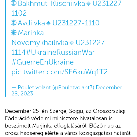
🌐 Bakhmut-Klischiivka🔹U231227-
1102
🌐 Avdiivka🔹U231227-1110
🌐 Marinka-
Novomykhailivka🔹U231227-
1114
#UkraineRussianWar
#GuerreEnUkraine
pic.twitter.com/SE6kuWq1T2
— Poulet volant (@Pouletvolant3)
December
28, 2023
December 25-én Szergej Sojgu, az Oroszországi
Föderáció védelmi minisztere hivatalosan is
beszámolt Marjinka elfoglalásáról. Előző nap az
orosz hadsereg elérte a város közigazgatási határát