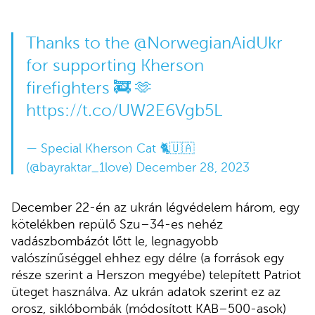
Thanks to the
@NorwegianAidUkr
for supporting Kherson
firefighters 🚒 🫶
https://t.co/UW2E6Vgb5L
— Special Kherson Cat 🐈🇺🇦
(@bayraktar_1love)
December 28, 2023
December 22-én az ukrán légvédelem három, egy
kötelékben repülő Szu–34-es nehéz
vadászbombázót lőtt le, legnagyobb
valószínűséggel ehhez egy délre (a források egy
része szerint a Herszon megyébe) telepített Patriot
üteget használva. Az ukrán adatok szerint ez az
orosz, siklóbombák (módosított KAB–500-asok)