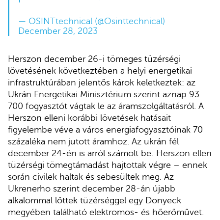
— OSINTtechnical (@Osinttechnical)
December 28, 2023
Herszon december 26-i tömeges tüzérségi
lövetésének következtében a helyi energetikai
infrastruktúrában jelentős károk keletkeztek: az
Ukrán Energetikai Minisztérium szerint aznap 93
700 fogyasztót vágtak le az áramszolgáltatásról. A
Herszon elleni korábbi lövetések hatásait
figyelembe véve a város energiafogyasztóinak 70
százaléka nem jutott áramhoz. Az ukrán fél
december 24-én is arról számolt be: Herszon ellen
tüzérségi tömegtámadást hajtottak végre – ennek
során civilek haltak és sebesültek meg. Az
Ukrenerho szerint december 28-án újabb
alkalommal lőttek tüzérséggel egy Donyeck
megyében található elektromos- és hőerőművet.