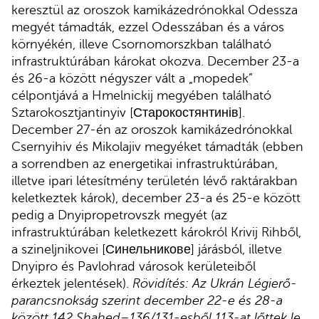
keresztül az oroszok kamikázedrónokkal Odessza
megyét támadták, ezzel Odesszában és a város
környékén, illeve Csornomorszkban található
infrastruktúrában károkat okozva. December 23-a
és 26-a között négyszer vált a „mopedek”
célpontjává a Hmelnickij megyében található
Sztarokosztjantinyiv [Старокостянтинів].
December 27-én az oroszok kamikázedrónokkal
Csernyihiv és Mikolajiv megyéket támadták (ebben
a sorrendben az energetikai infrastruktúrában,
illetve ipari létesítmény területén lévő raktárakban
keletkeztek károk), december 23-a és 25-e között
pedig a Dnyipropetrovszk megyét (az
infrastruktúrában keletkezett károkról Krivij Rihből,
a szineljnikovei [Синельникове] járásból, illetve
Dnyipro és Pavlohrad városok kerületeiből
érkeztek jelentések).
Rövidítés: Az Ukrán Légierő-
parancsnokság szerint december 22-e és 28-a
között 142 Shahed–136/131-esből 113-at lőttek le.