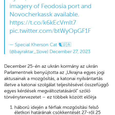
imagery of Feodosia port and
Novocherkassk available.
https://t.co/k6kEcVmlt7
pic.twitter.com/btWyOpGF1F
— Special Kherson Cat 🐈🇺🇦
(@bayraktar_1love)
December 27, 2023
December 25-én az ukrán kormány az ukrán
Parlamentnek benyújtotta az „Ukrajna egyes jogi
aktusainak a mozgósítás, a katonai nyilvántartás
illetve a katonai szolgálat teljesítésével összefüggő
egyes kérdések megváltoztatásáról” szóló
törvénytervezetet – ez többek között előírja
háború idején a férfiak mozgósítási felső
életkori határának csökkentését 27-ről 25