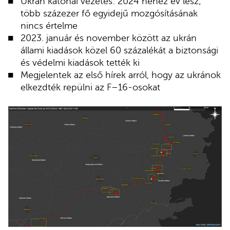
Ukrán katonai vezetés: 2024 nehéz év lesz;
több százezer fő egyidejű mozgósításának
nincs értelme
2023. január és november között az ukrán
állami kiadások közel 60 százalékát a biztonsági
és védelmi kiadások tették ki
Megjelentek az első hírek arról, hogy az ukránok
elkezdték repülni az F–16-osokat