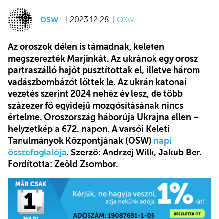
OSW
| 2023.12.28. |
OSW
Az oroszok délen is támadnak, keleten
megszerezték Marjinkát. Az ukránok egy orosz
partraszálló hajót pusztítottak el, illetve három
vadászbombázót lőttek le. Az ukrán katonai
vezetés szerint 2024 nehéz év lesz, de több
százezer fő egyidejű mozgósításának nincs
értelme. Oroszország háborúja Ukrajna ellen –
helyzetkép a 672. napon. A varsói Keleti
Tanulmányok Központjának (OSW)
napi
összefoglalója
. Szerző: Andrzej Wilk, Jakub Ber.
Fordította: Zeöld Zsombor.