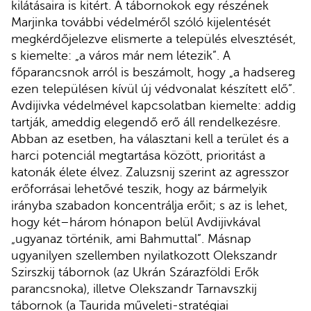
kilátásaira is kitért. A tábornokok egy részének
Marjinka további védelméről szóló kijelentését
megkérdőjelezve elismerte a település elvesztését,
s kiemelte: „a város már nem létezik”. A
főparancsnok arról is beszámolt, hogy „a hadsereg
ezen településen kívül új védvonalat készített elő”.
Avdijivka védelmével kapcsolatban kiemelte: addig
tartják, ameddig elegendő erő áll rendelkezésre.
Abban az esetben, ha választani kell a terület és a
harci potenciál megtartása között, prioritást a
katonák élete élvez. Zaluzsnij szerint az agresszor
erőforrásai lehetővé teszik, hogy az bármelyik
irányba szabadon koncentrálja erőit; s az is lehet,
hogy két–három hónapon belül Avdijivkával
„ugyanaz történik, ami Bahmuttal”. Másnap
ugyanilyen szellemben nyilatkozott Olekszandr
Szirszkij tábornok (az Ukrán Szárazföldi Erők
parancsnoka), illetve Olekszandr Tarnavszkij
tábornok (a Taurida műveleti-stratégiai