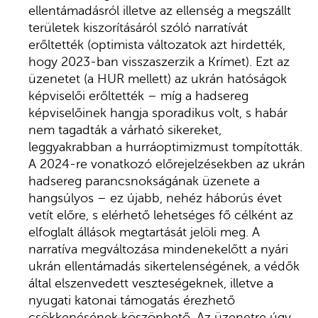
ellentámadásról illetve az ellenség a megszállt
területek kiszorításáról szóló narratívát
erőltették (optimista változatok azt hirdették,
hogy 2023-ban visszaszerzik a Krímet). Ezt az
üzenetet (a HUR mellett) az ukrán hatóságok
képviselői erőltették – míg a hadsereg
képviselőinek hangja sporadikus volt, s habár
nem tagadták a várható sikereket,
leggyakrabban a hurráoptimizmust tompították.
A 2024-re vonatkozó előrejelzésekben az ukrán
hadsereg parancsnokságának üzenete a
hangsúlyos – ez újabb, nehéz háborús évet
vetít előre, s elérhető lehetséges fő célként az
elfoglalt állások megtartását jelöli meg. A
narratíva megváltozása mindenekelőtt a nyári
ukrán ellentámadás sikertelenségének, a védők
által elszenvedett veszteségeknek, illetve a
nyugati katonai támogatás érezhető
csökkenésének köszönhető. Az üzenetre úgy