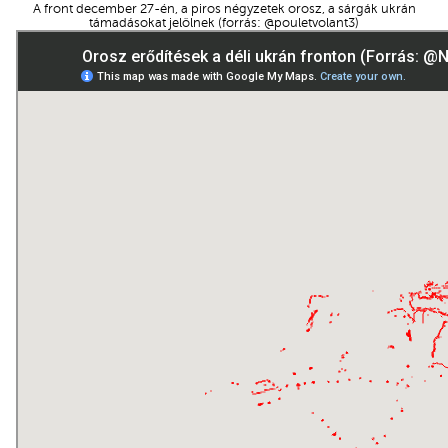
A front december 27-én, a piros négyzetek orosz, a sárgák ukrán
támadásokat jelölnek (forrás: @pouletvolant3)