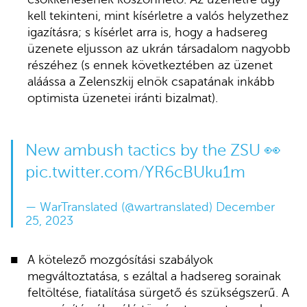
kell tekinteni, mint kísérletre a valós helyzethez
igazításra; s kísérlet arra is, hogy a hadsereg
üzenete eljusson az ukrán társadalom nagyobb
részéhez (s ennek következtében az üzenet
aláássa a Zelenszkij elnök csapatának inkább
optimista üzenetei iránti bizalmat).
New ambush tactics by the ZSU 👀
pic.twitter.com/YR6cBUku1m
— WarTranslated (@wartranslated)
December
25, 2023
A kötelező mozgósítási szabályok
megváltoztatása, s ezáltal a hadsereg sorainak
feltöltése, fiatalítása sürgető és szükségszerű. A