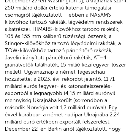
December 27-én Washington új, Ukrajnának szánt,
250 milliárd dollár értékű katonai támogatási
csomagról tájékoztatott – ebben a NASAMS-
kilövőhöz tartozó rakéták, légvédelmi rendszerek
alkatrészei, HIMARS-kilövőkhöz tartozó rakéták,
105 és 155 mm kaliberű tüzérségi lőszerek, a
Stinger-kilövőkhöz tartozó légvédelmi rakéták, a
TOW-kilövőkhöz tartozó páncéltörő rakéták,
Javelin irányított páncéltörő rakéták, AT–4
gránátvetők találhatók, 15 millió kézifegyver-lőszer
mellett. Ugyanaznap a német Tagesschau
hozzátette: a 2023. évi, rekordot jelentő, 11,71
milliárd eurós fegyver- és katonaifelszerelés-
exportból a legnagyobb (4,15 milliárd eurónyi)
mennyiség Ukrajnába került (sorrendben a
második Norvégia volt 1,2 milliárd euróval). Egy
évvel korábban a német hadipar Ukrajnába 2,24
milliárd euró értékben exportált felszerelést.
December 22-én Berlin arról tájékoztatott, hogy