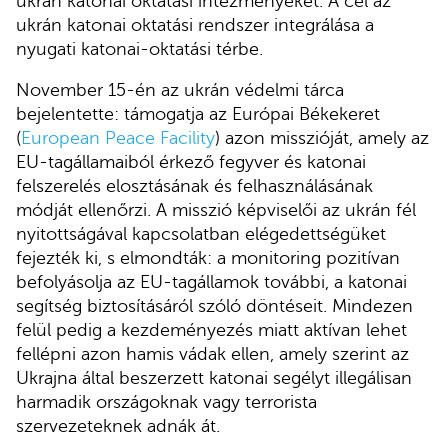
ukrán katonai oktatási intézményeket. A cél az
ukrán katonai oktatási rendszer integrálása a
nyugati katonai-oktatási térbe.
November 15-én az ukrán védelmi tárca
bejelentette: támogatja az Európai Békekeret
(
European Peace Facility
) azon misszióját, amely az
EU-tagállamaiból érkező fegyver és katonai
felszerelés elosztásának és felhasználásának
módját ellenőrzi. A misszió képviselői az ukrán fél
nyitottságával kapcsolatban elégedettségüket
fejezték ki, s elmondták: a monitoring pozitívan
befolyásolja az EU-tagállamok további, a katonai
segítség biztosításáról szóló döntéseit. Mindezen
felül pedig a kezdeményezés miatt aktívan lehet
fellépni azon hamis vádak ellen, amely szerint az
Ukrajna által beszerzett katonai segélyt illegálisan
harmadik országoknak vagy terrorista
szervezeteknek adnák át.