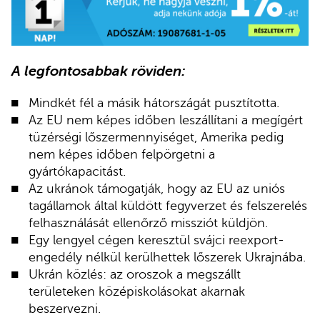
A legfontosabbak röviden:
Mindkét fél a másik hátországát pusztította.
Az EU nem képes időben leszállítani a megígért
tüzérségi lőszermennyiséget, Amerika pedig
nem képes időben felpörgetni a
gyártókapacitást.
Az ukránok támogatják, hogy az EU az uniós
tagállamok által küldött fegyverzet és felszerelés
felhasználását ellenőrző missziót küldjön.
Egy lengyel cégen keresztül svájci reexport-
engedély nélkül kerülhettek lőszerek Ukrajnába.
Ukrán közlés: az oroszok a megszállt
területeken középiskolásokat akarnak
beszervezni.