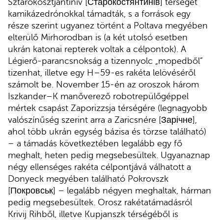
Sztarokosztjantiniv [Старокостянтинів] térségét
kamikázedrónokkal támadták, s a források egy
része szerint ugyanez történt a Poltava megyében
elterülő Mirhorodban is (a két utolsó esetben
ukrán katonai repterek voltak a célpontok). A
Légierő-parancsnokság a tizennyolc „mopedből”
tizenhat, illetve egy H–59-es rakéta lelövéséről
számolt be. November 15-én az oroszok három
Iszkander–K manőverező robotrepülőgéppel
mértek csapást Zaporizzsja térségére (legnagyobb
valószínűség szerint arra a Zaricsnére [Зарічне],
ahol több ukrán egység bázisa és törzse található)
– a támadás következtében legalább egy fő
meghalt, heten pedig megsebesültek. Ugyanaznap
négy ellenséges rakéta célpontjává válhatott a
Donyeck megyében található Pokrovszk
[Покровськ] – legalább négyen meghaltak, hárman
pedig megsebesültek. Orosz rakétatámadásról
Krivij Rihből, illetve Kupjanszk térségéből is