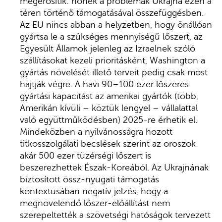
megerősítik: nőnek a problémák Ukrajna ezen a
téren történő támogatásával összefüggésben.
Az EU nincs abban a helyzetben, hogy önállóan
gyártsa le a szükséges mennyiségű lőszert, az
Egyesült Államok jelenleg az Izraelnek szóló
szállításokat kezeli prioritásként, Washington a
gyártás növelését illető terveit pedig csak most
hajtják végre. A havi 90–100 ezer lőszeres
gyártási kapacitást az amerikai gyártók (több,
Amerikán kívüli – köztük lengyel – vállalattal
való együttműködésben) 2025-re érhetik el.
Mindeközben a nyilvánosságra hozott
titkosszolgálati becslések szerint az oroszok
akár 500 ezer tüzérségi lőszert is
beszerezhettek Észak-Koreából. Az Ukrajnának
biztosított össz-nyugati támogatás
kontextusában negatív jelzés, hogy a
megnövelendő lőszer-előállítást nem
szerepeltették a szövetségi hatóságok tervezett