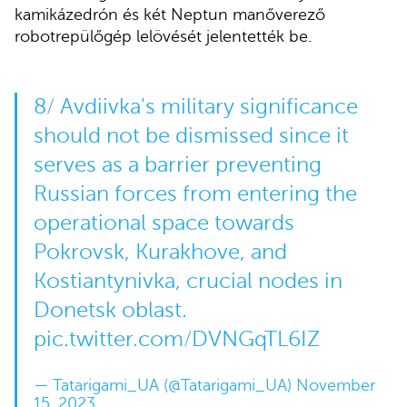
kamikázedrón és két Neptun manőverező
robotrepülőgép lelövését jelentették be.
8/ Avdiivka's military significance
should not be dismissed since it
serves as a barrier preventing
Russian forces from entering the
operational space towards
Pokrovsk, Kurakhove, and
Kostiantynivka, crucial nodes in
Donetsk oblast.
pic.twitter.com/DVNGqTL6IZ
— Tatarigami_UA (@Tatarigami_UA)
November
15, 2023