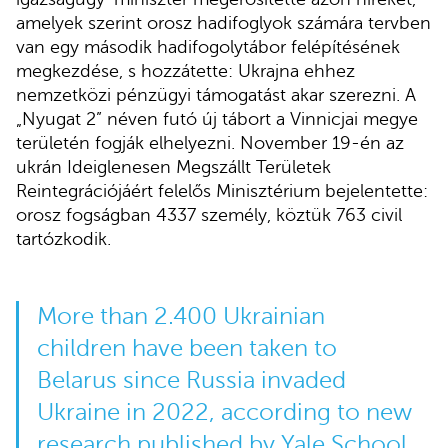
amelyek szerint orosz hadifoglyok számára tervben
van egy második hadifogolytábor felépítésének
megkezdése, s hozzátette: Ukrajna ehhez
nemzetközi pénzügyi támogatást akar szerezni. A
„Nyugat 2” néven futó új tábort a Vinnicjai megye
területén fogják elhelyezni. November 19-én az
ukrán Ideiglenesen Megszállt Területek
Reintegrációjáért felelős Minisztérium bejelentette:
orosz fogságban 4337 személy, köztük 763 civil
tartózkodik.
More than 2.400 Ukrainian
children have been taken to
Belarus since Russia invaded
Ukraine in 2022, according to new
research published by Yale School