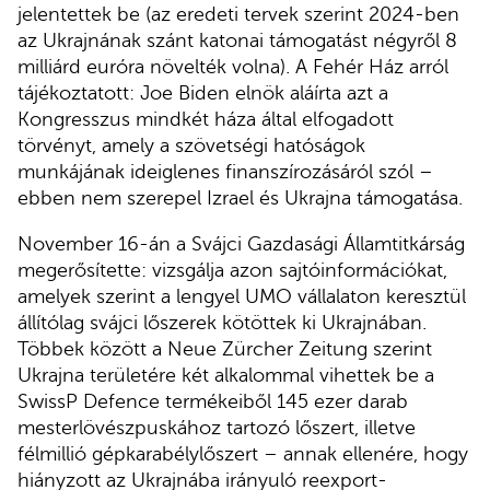
jelentettek be (az eredeti tervek szerint 2024-ben
az Ukrajnának szánt katonai támogatást négyről 8
milliárd euróra növelték volna). A Fehér Ház arról
tájékoztatott: Joe Biden elnök aláírta azt a
Kongresszus mindkét háza által elfogadott
törvényt, amely a szövetségi hatóságok
munkájának ideiglenes finanszírozásáról szól –
ebben nem szerepel Izrael és Ukrajna támogatása.
November 16-án a Svájci Gazdasági Államtitkárság
megerősítette: vizsgálja azon sajtóinformációkat,
amelyek szerint a lengyel UMO vállalaton keresztül
állítólag svájci lőszerek kötöttek ki Ukrajnában.
Többek között a Neue Zürcher Zeitung szerint
Ukrajna területére két alkalommal vihettek be a
SwissP Defence termékeiből 145 ezer darab
mesterlövészpuskához tartozó lőszert, illetve
félmillió gépkarabélylőszert – annak ellenére, hogy
hiányzott az Ukrajnába irányuló reexport-