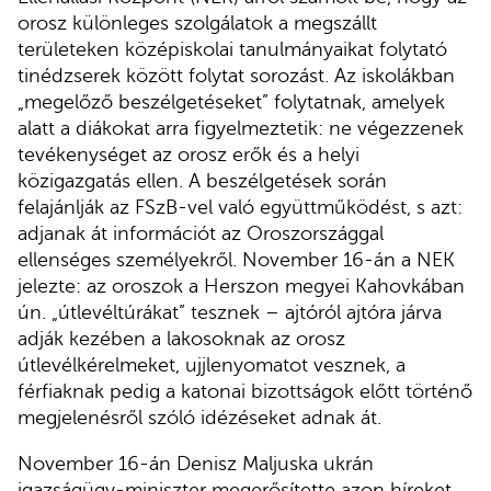
orosz különleges szolgálatok a megszállt
területeken középiskolai tanulmányaikat folytató
tinédzserek között folytat sorozást. Az iskolákban
„megelőző beszélgetéseket” folytatnak, amelyek
alatt a diákokat arra figyelmeztetik: ne végezzenek
tevékenységet az orosz erők és a helyi
közigazgatás ellen. A beszélgetések során
felajánlják az FSzB-vel való együttműködést, s azt:
adjanak át információt az Oroszországgal
ellenséges személyekről. November 16-án a NEK
jelezte: az oroszok a Herszon megyei Kahovkában
ún. „útlevéltúrákat” tesznek – ajtóról ajtóra járva
adják kezében a lakosoknak az orosz
útlevélkérelmeket, ujjlenyomatot vesznek, a
férfiaknak pedig a katonai bizottságok előtt történő
megjelenésről szóló idézéseket adnak át.
November 16-án Denisz Maljuska ukrán
igazságügy-miniszter megerősítette azon híreket,