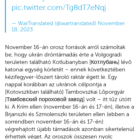
pic.twitter.com/Tg8dT7eNqj
— WarTranslated (@wartranslated)
November
18, 2023
November 16-án orosz források arról számoltak
be, hogy ukrán dróntámadás érte a Volgogradi
területen található Kotlubanyban [Котлубань] lévő
katonai egység körletét – ennek következtében
kézifegyver-lőszert tároló raktár égett le. Egy
nappal korábban az ukránok célpontja a
[Kotovszkban található] Tambovszkai Lőporgyár
[Тамбовский пороховой завод] volt – itt tűz ütött
ki. A Krím ellen (november 16-án és 17-én), illetve a
Brjanszki és Szmolenszki területen ellen (ebben a
sorrendben november 16-án és 17-én)
végrehajtott újabb támadások azonban sikertelenül
érhettek véget. Az oroszok összesen nyolc