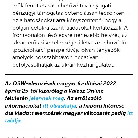
erők fenntartását lehetővé tevő nyugati
pénzügyi támogatás potenciálisan lecsökken –
ez a hatóságokat arra kényszerítené, hogy a
polgári célokra szánt kiadásokat korlátozzák. A
frontvonalon lévő egyre nehezebb helyzet, az
ukrán erők sikertelensége, illetve az elhúzódó
„pozícióharc” perspektívája olyan tényezők,
amelyek hosszabbtávon negatívan
befolyásolhatják az ukrán közhangulatot.
Az OSW-elemzések magyar fordításai 2022.
április 25-től kizárólag a Válasz Online
felületén
jelennek meg
. Az erről szóló
információkat
itt olvashatja
, a háború kitörése
óta kiadott elemzések magyar változatát pedig
itt
találja
.