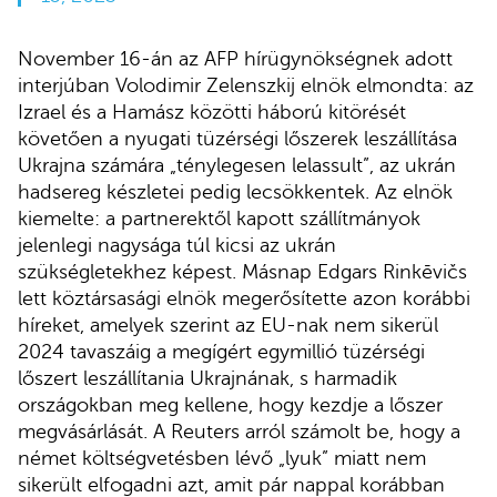
November 16-án az AFP hírügynökségnek adott
interjúban Volodimir Zelenszkij elnök elmondta: az
Izrael és a Hamász közötti háború kitörését
követően a nyugati tüzérségi lőszerek leszállítása
Ukrajna számára „ténylegesen lelassult”, az ukrán
hadsereg készletei pedig lecsökkentek. Az elnök
kiemelte: a partnerektől kapott szállítmányok
jelenlegi nagysága túl kicsi az ukrán
szükségletekhez képest. Másnap Edgars Rinkēvičs
lett köztársasági elnök megerősítette azon korábbi
híreket, amelyek szerint az EU-nak nem sikerül
2024 tavaszáig a megígért egymillió tüzérségi
lőszert leszállítania Ukrajnának, s harmadik
országokban meg kellene, hogy kezdje a lőszer
megvásárlását. A Reuters arról számolt be, hogy a
német költségvetésben lévő „lyuk” miatt nem
sikerült elfogadni azt, amit pár nappal korábban