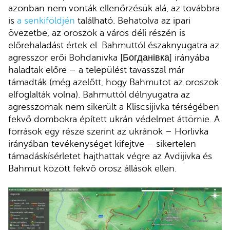
azonban nem vonták ellenőrzésük alá, az továbbra
is
a senkiföldjén
található. Behatolva az ipari
övezetbe, az oroszok a város déli részén is
előrehaladást értek el. Bahmuttól északnyugatra az
agresszor erői Bohdanivka [Богданівка] irányába
haladtak előre – a települést tavasszal már
támadták (még azelőtt, hogy Bahmutot az oroszok
elfoglalták volna). Bahmuttól délnyugatra az
agresszornak nem sikerült a Kliscsijivka térségében
fekvő dombokra épített ukrán védelmet áttörnie. A
források egy része szerint az ukránok – Horlivka
irányában tevékenységet kifejtve – sikertelen
támadáskísérletet hajthattak végre az Avdijivka és
Bahmut között fekvő orosz állások ellen.