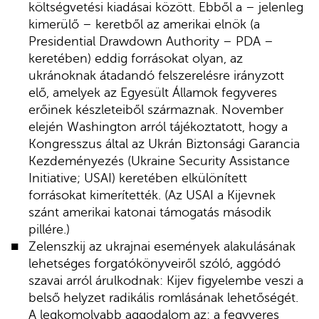
költségvetési kiadásai között. Ebből a – jelenleg
kimerülő – keretből az amerikai elnök (a
Presidential Drawdown Authority – PDA –
keretében) eddig forrásokat olyan, az
ukránoknak átadandó felszerelésre irányzott
elő, amelyek az Egyesült Államok fegyveres
erőinek készleteiből származnak. November
elején Washington arról tájékoztatott, hogy a
Kongresszus által az Ukrán Biztonsági Garancia
Kezdeményezés (Ukraine Security Assistance
Initiative; USAI) keretében elkülönített
forrásokat kimerítették. (Az USAI a Kijevnek
szánt amerikai katonai támogatás második
pillére.)
Zelenszkij az ukrajnai események alakulásának
lehetséges forgatókönyveiről szóló, aggódó
szavai arról árulkodnak: Kijev figyelembe veszi a
belső helyzet radikális romlásának lehetőségét.
A legkomolyabb aggodalom az: a fegyveres