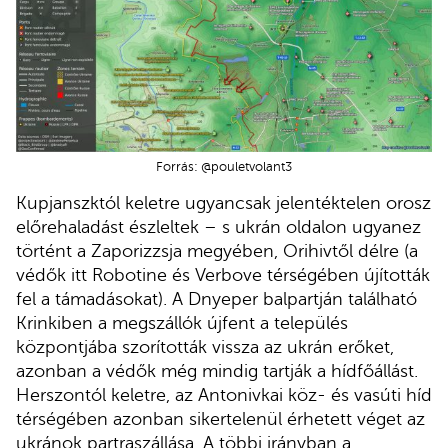
Forrás: @pouletvolant3
Kupjanszktól keletre ugyancsak jelentéktelen orosz
előrehaladást észleltek – s ukrán oldalon ugyanez
történt a Zaporizzsja megyében, Orihivtől délre (a
védők itt Robotine és Verbove térségében újították
fel a támadásokat). A Dnyeper balpartján található
Krinkiben a megszállók újfent a település
központjába szorították vissza az ukrán erőket,
azonban a védők még mindig tartják a hídfőállást.
Herszontól keletre, az Antonivkai köz- és vasúti híd
térségében azonban sikertelenül érhetett véget az
ukránok partraszállása. A többi irányban a