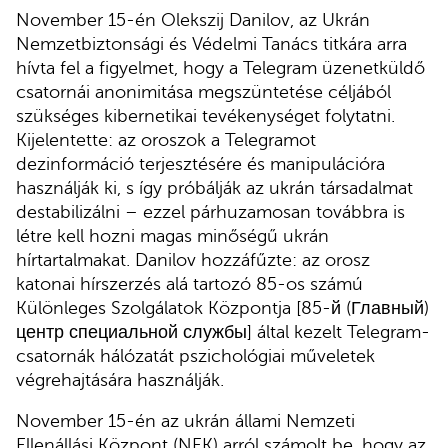
November 15-én Olekszij Danilov, az Ukrán
Nemzetbiztonsági és Védelmi Tanács titkára arra
hívta fel a figyelmet, hogy a Telegram üzenetküldő
csatornái anonimitása megszüntetése céljából
szükséges kibernetikai tevékenységet folytatni.
Kijelentette: az oroszok a Telegramot
dezinformáció terjesztésére és manipulációra
használják ki, s így próbálják az ukrán társadalmat
destabilizálni – ezzel párhuzamosan továbbra is
létre kell hozni magas minőségű ukrán
hírtartalmakat. Danilov hozzáfűzte: az orosz
katonai hírszerzés alá tartozó 85-os számú
Különleges Szolgálatok Központja [85-й (Главный)
центр специальной службы] által kezelt Telegram-
csatornák hálózatát pszichológiai műveletek
végrehajtására használják.
November 15-én az ukrán állami Nemzeti
Ellenállási Központ (NEK) arról számolt be, hogy az