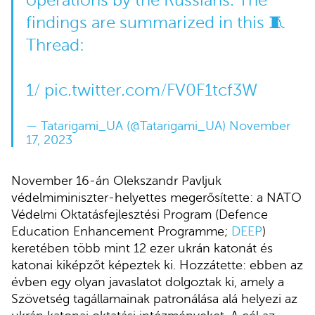
operations by the Russians. The
findings are summarized in this 🧵
Thread:
1/
pic.twitter.com/FV0F1tcf3W
— Tatarigami_UA (@Tatarigami_UA)
November
17, 2023
November 16-án Olekszandr Pavljuk
védelmiminiszter-helyettes megerősítette: a NATO
Védelmi Oktatásfejlesztési Program (Defence
Education Enhancement Programme;
DEEP
)
keretében több mint 12 ezer ukrán katonát és
katonai kiképzőt képeztek ki. Hozzátette: ebben az
évben egy olyan javaslatot dolgoztak ki, amely a
Szövetség tagállamainak patronálása alá helyezi az