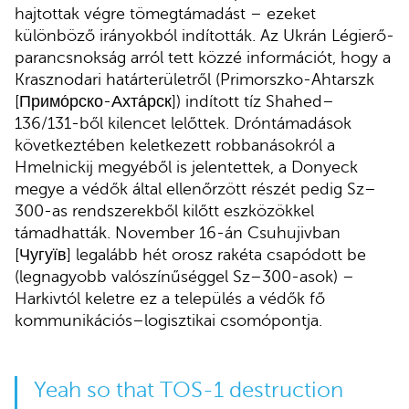
hajtottak végre tömegtámadást – ezeket
különböző irányokból indították. Az Ukrán Légierő-
parancsnokság arról tett közzé információt, hogy a
Krasznodari határterületről (Primorszko-Ahtarszk
[Примо́рско-Ахта́рск]) indított tíz Shahed–
136/131-ből kilencet lelőttek. Dróntámadások
következtében keletkezett robbanásokról a
Hmelnickij megyéből is jelentettek, a Donyeck
megye a védők által ellenőrzött részét pedig Sz–
300-as rendszerekből kilőtt eszközökkel
támadhatták. November 16-án Csuhujivban
[Чугуїв] legalább hét orosz rakéta csapódott be
(legnagyobb valószínűséggel Sz–300-asok) –
Harkivtól keletre ez a település a védők fő
kommunikációs–logisztikai csomópontja.
Yeah so that TOS-1 destruction