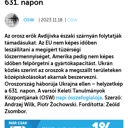
631. napon
OSW
| 2023.11.18. |
OSW
Az orosz erők Avdijivka északi szárnyán folytatják
támadásukat. Az EU nem képes időben
leszállítani a megígért tüzérségi
lőszermennyiséget, Amerika pedig nem képes
időben felpörgetni a gyártókapacitást. Ukrán
közlés szerint az oroszok a megszállt területeken
középiskolásokat akarnak beszervezni.
Oroszország háborúja Ukrajna ellen – helyzetkép
a 631. napon. A varsói Keleti Tanulmányok
Központjának (OSW)
napi összefoglalója
. Szerző:
Andrzej Wilk, Piotr Żochowski. Fordította: Zeöld
Zsombor.