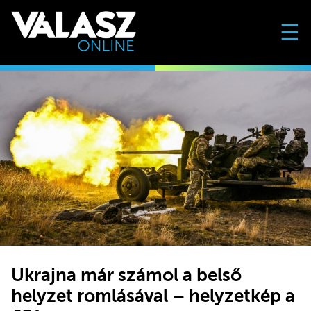
☰
Ukrajna már számol a belső
helyzet romlásával – helyzetkép a