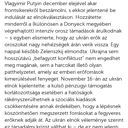
Vlagyimir Putyin december elejével akar
frontsikerekről beszámolni, s ekkor jelentené be
indulását az elnökválasztáson. Hozzátette:
minderről a (különösen a Donyeck megyében
végrehajtott) intenzív orosz támadások árulkodnak
– s egyben elismerte, hogy az ukrán erők az
oroszokat nagy nehézségek árán verik vissza. Egy
nappal később Zelenszkij elmondta: Ukrajna sem
hosszútávú „befagyott konfliktust” nem engedhet
meg magának, sem a harcokat illető olyan
patthelyzetet, amely az emberi erőforrások
kimerülésével fenyeget. November 16-án az ukrán
elnök kijelentette: a külső pénzügyi támogatás
korlátozottsága esetében a hatóságok
rákényszerülhetnek a szociális kiadások
csökkentésére annak érdekében, hogy a lépésnek
köszönhetően megszerzett forrásokat a fegyveres
erőknek adják át. Az ukrán elnök véleménye szerint
ez társadalmi krízist válthat ki – de ez nem jelenti