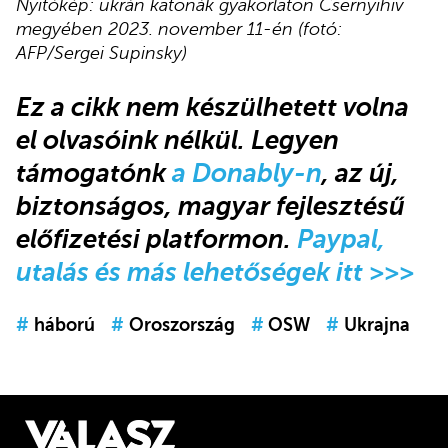
Nyitókép: ukrán katonák gyakorlaton Csernyihiv
megyében 2023. november 11-én (fotó:
AFP/Sergei Supinsky)
Ez a cikk
nem készülhetett volna
el olvasóink nélkül. Legyen
támogatónk
a Donably-n
, az új,
biztonságos, magyar fejlesztésű
előfizetési platformon.
Paypal,
utalás és más lehetőségek itt >>>
#
háború
#
Oroszország
#
OSW
#
Ukrajna