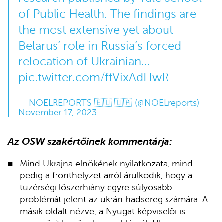
of Public Health. The findings are
the most extensive yet about
Belarus’ role in Russia’s forced
relocation of Ukrainian…
pic.twitter.com/ffVixAdHwR
— NOELREPORTS 🇪🇺 🇺🇦 (@NOELreports)
November 17, 2023
Az OSW szakértőinek kommentárja:
Mind Ukrajna elnökének nyilatkozata, mind
pedig a fronthelyzet arról árulkodik, hogy a
tüzérségi lőszerhiány egyre súlyosabb
problémát jelent az ukrán hadsereg számára. A
másik oldalt nézve, a Nyugat képviselői is