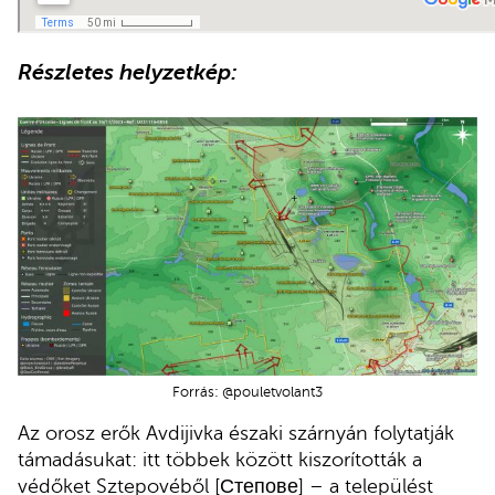
Részletes helyzetkép:
Forrás: @pouletvolant3
Az orosz erők Avdijivka északi szárnyán folytatják
támadásukat: itt többek között kiszorították a
védőket Sztepovéből [Степове] – a települést