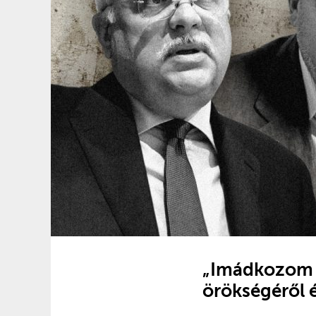
„Imádkozom a
örökségéről é