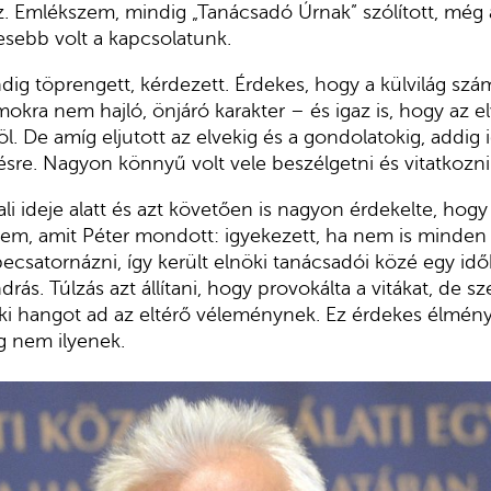
ez. Emlékszem, mindig „Tanácsadó Úrnak” szólított, még 
yesebb volt a kapcsolatunk.
dig töprengett, kérdezett. Érdekes, hogy a külvilág szá
ra nem hajló, önjáró karakter – és igaz is, hogy az el
. De amíg eljutott az elvekig és a gondolatokig, addig i
re. Nagyon könnyű volt vele beszélgetni és vitatkozni
li ideje alatt és azt követően is nagyon érdekelte, hog
m, amit Péter mondott: igyekezett, ha nem is minden i
ecsatornázni, így került elnöki tanácsadói közé egy id
rás. Túlzás azt állítani, hogy provokálta a vitákat, de sz
ki hangot ad az eltérő véleménynek. Ez érdekes élmény
eg nem ilyenek.