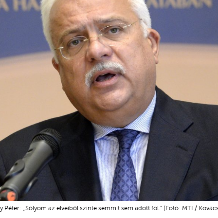
 Péter: „Sólyom az elveiből szinte semmit sem adott föl.” (Fotó: MTI / Ková