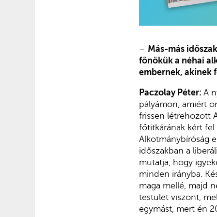
–
Más-más időszakb
főnökük a néhai al
embernek, akinek f
Paczolay Péter:
A n
pályámon, amiért ör
frissen létrehozott
főtitkárának kért fe
Alkotmánybíróság e
időszakban a liberál
mutatja, hogy igyek
minden irányba. Kés
maga mellé, majd ne
testület viszont, me
egymást, mert én 2