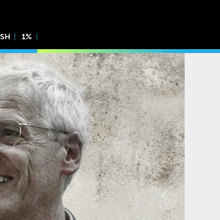
ISH
1%