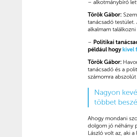
– alkotmánybíró le
Török Gábor:
Szemé
tanácsadó testület.
alkalmam találkozni 
–
Politikai tanácsa
például hogy
kivel
Török Gábor:
Havon
tanácsadó és a poli
számomra abszolút 
Nagyon kevés
többet beszé
Ahogy mondani szoká
dolgom jó néhány po
László volt az, aki 