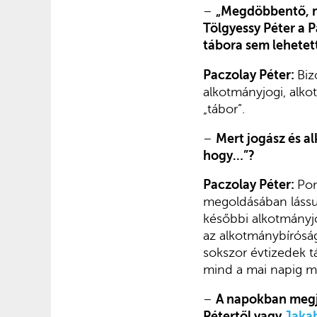
–
„Megdöbbentő, m
Tölgyessy Péter a 
tábora sem lehetet
Paczolay Péter:
Biz
alkotmányjogi, alkot
„tábor”.
–
Mert jogász és a
hogy…”?
Paczolay Péter:
Pon
megoldásában lássuk
későbbi alkotmányjo
az alkotmánybírósági
sokszor évtizedek t
mind a mai napig m
–
A napokban megje
Pétertől vagy
Jakab