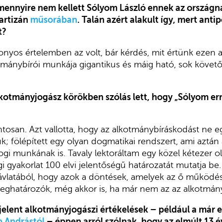
ennyire nem kellett Sólyom László ennek az ország
Partizán
műsorában
. Talán azért alakult így, mert antipo
t?
onyos értelemben az volt, bár kérdés, mit értünk ezen a
mánybírói munkája gigantikus és máig ható, sok követője 
lkotmányjogász körökben szólás lett, hogy „Sólyom er
tosan. Azt vallotta, hogy az alkotmánybíráskodást ne 
; fölépített egy olyan dogmatikai rendszert, ami aztán a
gi munkának is. Tavaly lektoráltam egy közel kétezer o
 gyakorlat 100 elvi jelentőségű határozatát mutatja be. E
ávlatából, hogy azok a döntések, amelyek az ő működése
eghatározók, még akkor is, ha már nem az az alkotmán
lent alkotmányjogászi értékelések – például a már e
 Andrástól
– éppen arról szólnak, hogy az elmúlt 13 