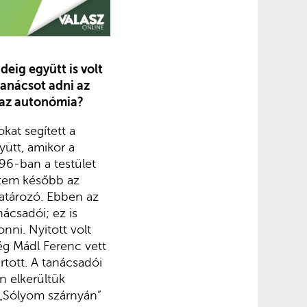
eig együtt is volt
tanácsot adni az
s az autonómia?
kat segített a
yütt, amikor a
96-ban a testület
ettem később az
atározó. Ebben az
nácsadói; ez is
nni. Nyitott volt
ég Mádl Ferenc vett
tott. A tanácsadói
en elkerültük
 „Sólyom szárnyán”