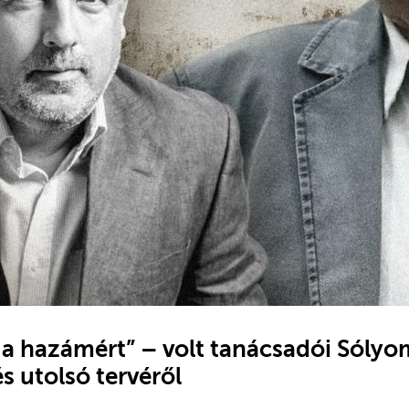
 hazámért” – volt tanácsadói Sólyo
s utolsó tervéről