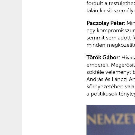
fordult a testületh
talán kicsit személ
Paczolay Péter:
Min
egy kompromisszumok
semmit sem adott föl
minden megközelítés
Török Gábor:
Hivata
emberek. Megerősíte
sokféle véleményt b
András és Lánczi And
környezetében vala
a politikusok tényl