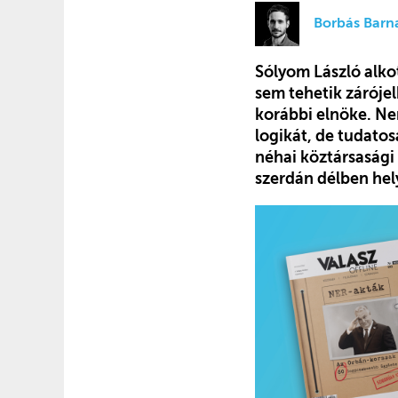
Borbás Barn
Sólyom László alko
sem tehetik záróje
korábbi elnöke. Ne
logikát, de tudatos
néhai köztársasági
szerdán délben hel