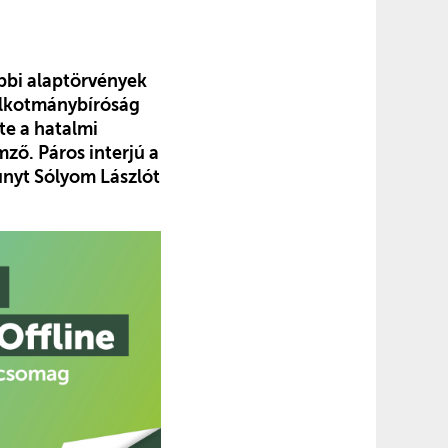
bbi alaptörvények
 Alkotmánybíróság
te a hatalmi
mző. Páros interjú a
unyt Sólyom Lászlót