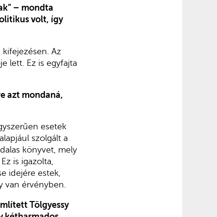
nak” – mondta
litikus volt, így
 kifejezésen. Az
lett. Ez is egyfajta
re azt mondaná,
egyszerűen esetek
lapjául szolgált a
ldalas könyvet, mely
z is igazolta,
 idejére estek,
y van érvényben.
mlített Tölgyessy
év kétharmados