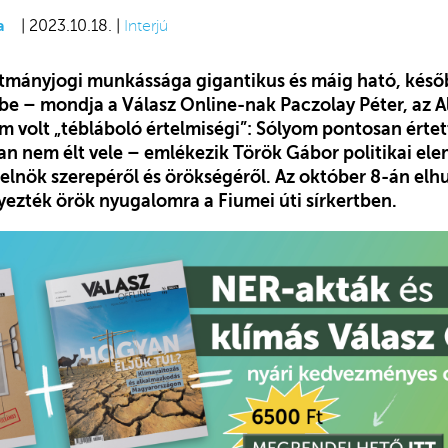
a
| 2023.10.18. |
Interjú
tmányjogi munkássága gigantikus és máig ható, késő
lbe – mondja a Válasz Online-nak Paczolay Péter, az
m volt „tébláboló értelmiségi”: Sólyom pontosan értet
an nem élt vele – emlékezik Török Gábor politikai ele
 elnök szerepéről és örökségéről. Az október 8-án elh
yezték örök nyugalomra a Fiumei úti sírkertben.