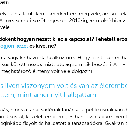
ttem.
lyesen államfőként ismerkedtem meg vele, amikor felál
 Annak keretei között egészen 2010-ig, az utolsó hivatal
vele.
dóként hogyan nézett ki ez a kapcsolat? Tehetett erős
 fogjon kezet
és kivel ne?
ta vagy kéthavonta találkoztunk. Hogy pontosan mi hang
tikus közötti nexus miatt utólag sem illik beszélni. Ann
meghatározó élmény volt vele dolgozni.
 ilyen viszonyom volt és van az életembe
ltem, mint amennyit hallgattam.
s, nincs a tanácsadónak tanácsa, a politikusnak van d
litikussal, közéleti emberrel, és hangozzék bármilyen
a leginkább figyelt és hallgatott a tanácsadókra. Gyakra