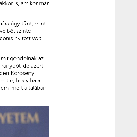
akkor is, amikor már
mára úgy tűnt, mint
veiből szinte
genis nyitott volt
.
y mit gondolnak az
rányból, de azért
őben Körösényi
erette, hogy ha a
em, mert általában