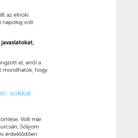
lt az elnöki
i napokig volt
 javaslatokat,
zott el, arról a
yit mondhatok, hogy
n: sokkal
öntése. Volt már
 furcsán, Sólyom
n és érdeklődően