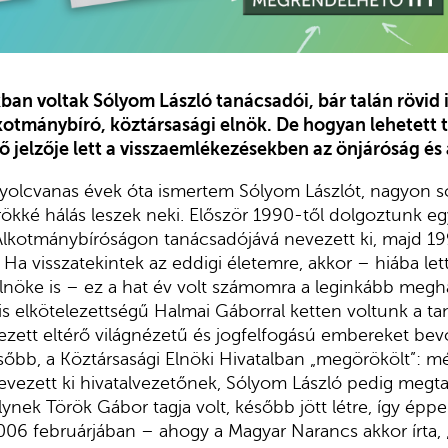
an voltak Sólyom László tanácsadói, bár talán rövid id
kotmánybíró, köztársasági elnök. De hogyan lehetett 
ő jelzője lett a visszaemlékezésekben az önjáróság é
yolcvanas évek óta ismertem Sólyom Lászlót, nagyon so
ökké hálás leszek neki. Először 1990-től dolgoztunk eg
 Alkotmánybíróságon tanácsadójává nevezett ki, majd 19
l. Ha visszatekintek az eddigi életemre, akkor – hiába l
lnöke is – ez a hat év volt számomra a leginkább megh
is elkötelezettségű Halmai Gáborral ketten voltunk a ta
ezett eltérő világnézetű és jogfelfogású embereket bevo
őbb, a Köztársasági Elnöki Hivatalban „megörökölt”: m
vezett ki hivatalvezetőnek, Sólyom László pedig megtar
lynek Török Gábor tagja volt, később jött létre, így épp
006 februárjában – ahogy a Magyar Narancs akkor írta,