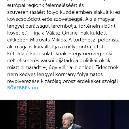
európai régiónk felemeléséért és
szuverenitásáért folyó küzdelemben alakult ki és
kovácsolódott erős szövetséggé. Aki a magyar–
lengyel barátságot lerombolja, történelmi bűnt
követ el” – írja a Válasz Online-nak küldött
cikkében Mitrovits Miklós. A történész-polonista,
aki maga is kárvallottja a mélypontra jutott
kétoldalú kapcsolatoknak – egy nemrég neki
ítélt elismerés varsói díjátadója politikai okok
miatt elmaradt –, úgy véli: a jelenlegi, Fidesznek
nem kedves lengyel kormány folyamatos
revolverezése kizárólag orosz érdekeket szolgál.
BŐVEBBEN >>>