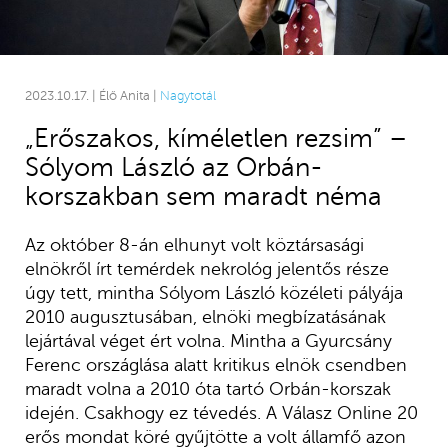
2023.10.17. | Élő Anita |
Nagytotál
„Erőszakos, kíméletlen rezsim” –
Sólyom László az Orbán-
korszakban sem maradt néma
Az október 8-án elhunyt volt köztársasági
elnökről írt temérdek nekrológ jelentős része
úgy tett, mintha Sólyom László közéleti pályája
2010 augusztusában, elnöki megbízatásának
lejártával véget ért volna. Mintha a Gyurcsány
Ferenc országlása alatt kritikus elnök csendben
maradt volna a 2010 óta tartó Orbán-korszak
idején. Csakhogy ez tévedés. A Válasz Online 20
erős mondat köré gyűjtötte a volt államfő azon