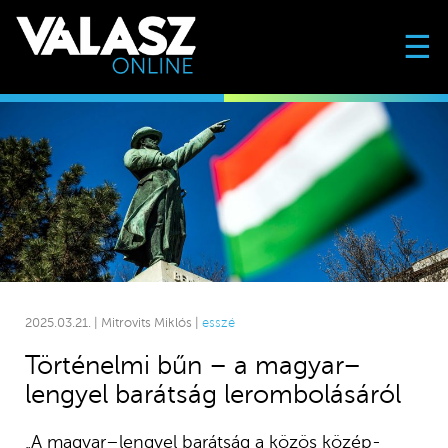
☰
2025.03.21. | Mitrovits Miklós |
esszé
Történelmi bűn – a magyar–
lengyel barátság lerombolásáról
„A magyar–lengyel barátság a közös közép-