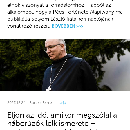
elnök viszonyát a forradalomhoz – abból az
alkalomból, hogy a Pécs Története Alapítvány ma
publikálta Sólyom László fiatalkori naplójának
vonatkozó részeit.
BŐVEBBEN >>>
2023.12.24. | Borbás Barna |
Interjú
Eljön az idő, amikor megszólal a
háborúzók lelkiismerete –