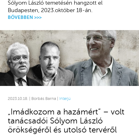
Sólyom László temetésén hangzott el
Budapesten, 2023.október 18-án.
BŐVEBBEN >>>
2023.10.18. | Borbás Barna |
Interjú
„Imádkozom a hazámért” – volt
tanácsadói Sólyom László
örökségéről és utolsó tervéről