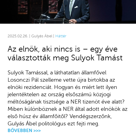
2025.02.26. | Gulyás Ábel |
Háttér
Az elnök, aki nincs is – egy éve
választották meg Sulyok Tamást
Sulyok Tamással, a láthatatlan államfővel
Losonczi Pál szelleme vette újra birtokba az
elnöki rezidenciát. Hogyan és miért lett ilyen
jelentéktelen az ország elsőszámú közjogi
méltóságának tisztsége a NER tizenöt éve alatt?
Miben különböznek a NER által adott elnökök az
első húsz év államfőitől? Vendégszerzőnk,
Gulyás Ábel politológus ezt fejti meg.
BŐVEBBEN >>>