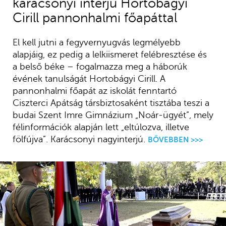
karácsonyi interjú Hortobágyi
Cirill pannonhalmi főapáttal
El kell jutni a fegyvernyugvás legmélyebb
alapjáig, ez pedig a lelkiismeret felébresztése és
a belső béke – fogalmazza meg a háborúk
évének tanulságát Hortobágyi Cirill. A
pannonhalmi főapát az iskolát fenntartó
Ciszterci Apátság társbiztosaként tisztába teszi a
budai Szent Imre Gimnázium „Noár-ügyét”, mely
félinformációk alapján lett „eltúlozva, illetve
fölfújva”. Karácsonyi nagyinterjú.
BŐVEBBEN >>>