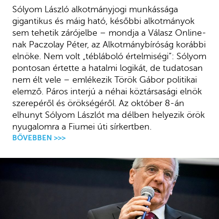
Sólyom László alkotmányjogi munkássága
gigantikus és máig ható, későbbi alkotmányok
sem tehetik zárójelbe – mondja a Válasz Online-
nak Paczolay Péter, az Alkotmánybíróság korábbi
elnöke. Nem volt „tébláboló értelmiségi”: Sólyom
pontosan értette a hatalmi logikát, de tudatosan
nem élt vele – emlékezik Török Gábor politikai
elemző. Páros interjú a néhai köztársasági elnök
szerepéről és örökségéről. Az október 8-án
elhunyt Sólyom Lászlót ma délben helyezik örök
nyugalomra a Fiumei úti sírkertben.
BŐVEBBEN >>>