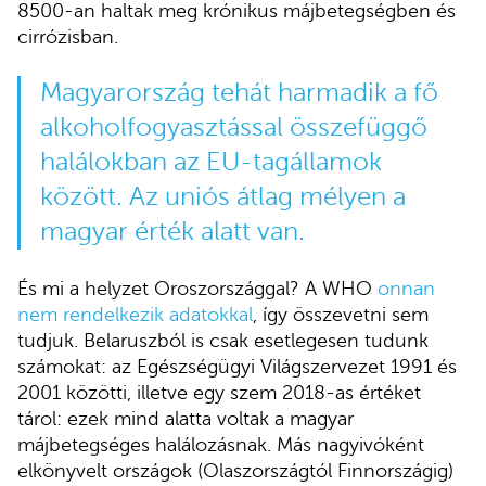
8500-an haltak meg krónikus májbetegségben és
cirrózisban.
Magyarország tehát harmadik a fő
alkoholfogyasztással összefüggő
halálokban az EU-tagállamok
között. Az uniós átlag mélyen a
magyar érték alatt van.
És mi a helyzet Oroszországgal? A WHO
onnan
nem rendelkezik adatokkal
, így összevetni sem
tudjuk. Belaruszból is csak esetlegesen tudunk
számokat: az Egészségügyi Világszervezet 1991 és
2001 közötti, illetve egy szem 2018-as értéket
tárol: ezek mind alatta voltak a magyar
májbetegséges halálozásnak. Más nagyivóként
elkönyvelt országok (Olaszországtól Finnországig)