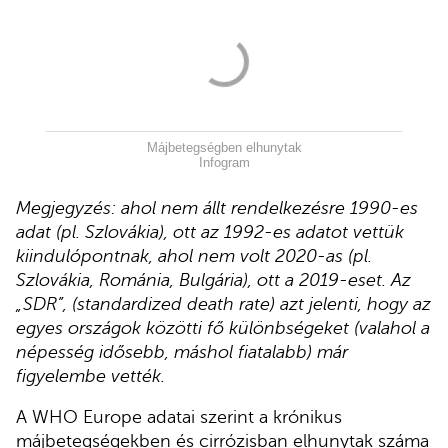
Májbetegségben elhunytak
Infogram
Megjegyzés: ahol nem állt rendelkezésre 1990-es
adat (pl. Szlovákia), ott az 1992-es adatot vettük
kiindulópontnak, ahol nem volt 2020-as (pl.
Szlovákia, Románia, Bulgária), ott a 2019-eset. Az
„SDR”, (standardized death rate) azt jelenti, hogy az
egyes országok közötti fő különbségeket (valahol a
népesség idősebb, máshol fiatalabb) már
figyelembe vették.
A WHO Europe adatai szerint a krónikus
májbetegségekben és cirrózisban elhunytak száma