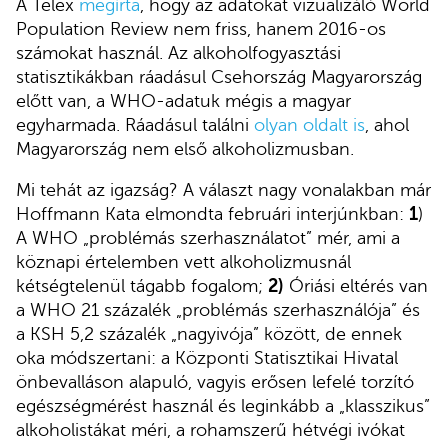
A Telex
megírta
, hogy az adatokat vizualizáló World
Population Review nem friss, hanem 2016-os
számokat használ. Az alkoholfogyasztási
statisztikákban ráadásul Csehország Magyarország
előtt van, a WHO-adatuk mégis a magyar
egyharmada. Ráadásul találni
olyan oldalt is
, ahol
Magyarország nem első alkoholizmusban.
Mi tehát az igazság? A választ nagy vonalakban már
Hoffmann Kata elmondta februári interjúnkban:
1
)
A WHO „problémás szerhasználatot” mér, ami a
köznapi értelemben vett alkoholizmusnál
kétségtelenül tágabb fogalom;
2)
Óriási eltérés van
a WHO 21 százalék „problémás szerhasználója” és
a KSH 5,2 százalék „nagyivója” között, de ennek
oka módszertani: a Központi Statisztikai Hivatal
önbevalláson alapuló, vagyis erősen lefelé torzító
egészségmérést használ és leginkább a „klasszikus”
alkoholistákat méri, a rohamszerű hétvégi ivókat