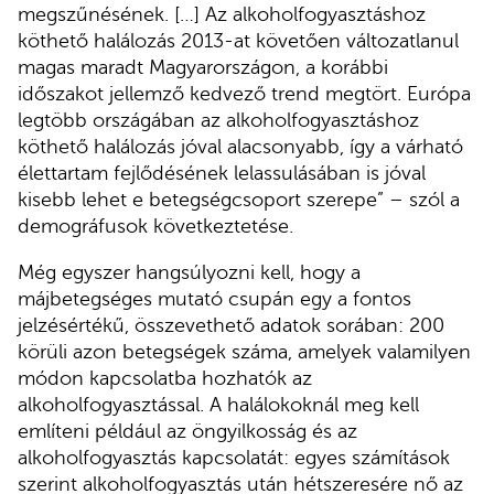
megszűnésének. […] Az alkoholfogyasztáshoz
köthető halálozás 2013-at követően változatlanul
magas maradt Magyarországon, a korábbi
időszakot jellemző kedvező trend megtört. Európa
legtöbb országában az alkoholfogyasztáshoz
köthető halálozás jóval alacsonyabb, így a várható
élettartam fejlődésének lelassulásában is jóval
kisebb lehet e betegségcsoport szerepe” – szól a
demográfusok következtetése.
Még egyszer hangsúlyozni kell, hogy a
májbetegséges mutató csupán egy a fontos
jelzésértékű, összevethető adatok sorában: 200
körüli azon betegségek száma, amelyek valamilyen
módon kapcsolatba hozhatók az
alkoholfogyasztással. A halálokoknál meg kell
említeni például az öngyilkosság és az
alkoholfogyasztás kapcsolatát: egyes számítások
szerint alkoholfogyasztás után hétszeresére nő az