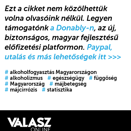
Ezt a cikket nem közölhettük
volna olvasóink nélkül. Legyen
támogatónk
a Donably-n
, az új,
biztonságos, magyar fejlesztésű
előfizetési platformon.
Paypal,
utalás és más lehetőségek itt >>>
#
alkoholfogyasztás Magyarországon
#
alkoholizmus
#
egészségügy
#
függőség
#
Magyarország
#
májbetegség
#
májcirrózis
#
statisztika