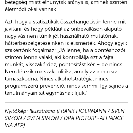
betegség miatt elhunytak aránya is, aminek szintén
életmódi okai vannak.
Azt, hogy a statisztikák összehangolásán lenne mit
javítani, és hogy például az önbevalláson alapuló
nagyivás nem tűnik jól használható mutatónak,
háttérbeszélgetéseinken is elismerték. Ahogy egyik
szakértőnk fogalmaz: „Jó lenne, ha a döntéshozói
szinten lenne valaki, aki kontrollálja ezt a fajta
munkát, visszakérdez, pontosítást kér – de nincs.
Nem létezik ma szakpolitika, amely az adatokra
támaszkodna. Nincs alkoholstratégia, nincs
programszerű prevenció, nincs semmi. Így sajnos a
tanulmányainkat egymásnak írjuk.”
Nyitókép: Illusztráció (FRANK HOERMANN / SVEN
SIMON / SVEN SIMON / DPA PICTURE-ALLIANCE
VIA AFP)