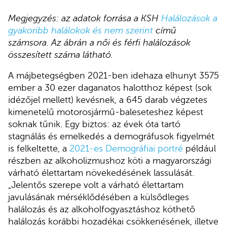
Megjegyzés: az adatok forrása a KSH
Halálozások a
gyakoribb halálokok és nem szerint
című
számsora. Az ábrán a női és férfi halálozások
összesített száma látható.
A májbetegségben 2021-ben idehaza elhunyt 3575
ember a 30 ezer daganatos halotthoz képest (sok
idézőjel mellett) kevésnek, a 645 darab végzetes
kimenetelű motorosjármű-baleseteshez képest
soknak tűnik. Egy biztos: az évek óta tartó
stagnálás és emelkedés a demográfusok figyelmét
is felkeltette, a
2021-es Demográfiai portré
például
részben az alkoholizmushoz köti a magyarországi
várható élettartam növekedésének lassulását.
„Jelentős szerepe volt a várható élettartam
javulásának mérséklődésében a külsődleges
halálozás és az alkoholfogyasztáshoz köthető
halálozás korábbi hozadékai csökkenésének, illetve