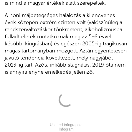
is mind a magyar értékek alatt szerepeltek.
A honi májbetegséges halálozás a kilencvenes
évek közepén extrém szinten volt (valószínűleg a
rendszerváltozáskor tönkrement, alkoholizmusba
fulladt életek mutatkoznak meg az 5-6 évvel
későbbi kiugrásban) és egészen 2005-ig tragikusan
magas tartományban mozgott. Aztán egyenletesen
javuló tendencia következett, mely nagyjából
2013-ig tart. Azóta inkább stagnálás, 2019 óta nem
is annyira enyhe emelkedés jellemző:
Untitled infographic
Infogram