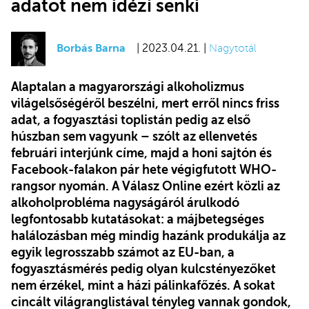
adatot nem idézi senki
Borbás Barna
| 2023.04.21. |
Nagytotál
Alaptalan a magyarországi alkoholizmus
világelsőségéről beszélni, mert erről nincs friss
adat, a fogyasztási toplistán pedig az első
húszban sem vagyunk – szólt az ellenvetés
februári interjúnk címe, majd a honi sajtón és
Facebook-falakon pár hete végigfutott WHO-
rangsor nyomán. A Válasz Online ezért közli az
alkoholprobléma nagyságáról árulkodó
legfontosabb kutatásokat: a májbetegséges
halálozásban még mindig hazánk produkálja az
egyik legrosszabb számot az EU-ban, a
fogyasztásmérés pedig olyan kulcstényezőket
nem érzékel, mint a házi pálinkafőzés. A sokat
cincált világranglistával tényleg vannak gondok,