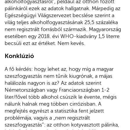
alkoholfogyasztásról”, például az otthon főzött
pálinkáról ezek az adatok hallgatnak. Márpedig az
Egészségügyi Világszervezet becslése szerint a
világ teljes alkoholfogyasztásának 25,5 százaléka
nem regisztrált forrásból származik. Magyarország
esetében egy 2018. évi WHO-kiadvány 1,5 literre
becsüli ezt az értéket. Nem kevés.
Konklúzió
A fő kérdés: hogy lehet az, hogy míg a magyar
szeszfogyasztás nem tűnik kiugrónak, a májas
halálozás nagyon is az? Az adatok szerint
Németországban vagy Franciaországban 1-2
liter/fővel több alkohol csúszik le évente, mégis
nálunk halnak meg többen cirrózisban. A
megfejtés egyrészt a statisztika fent jelzett
problémája, vagyis a „nem regisztrált
szeszfogyasztás”: az otthon kotyvasztott pálinka,