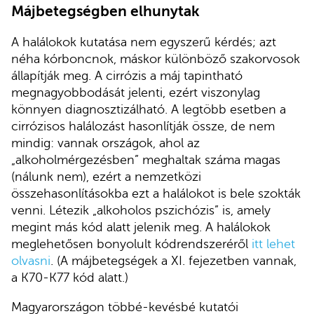
Májbetegségben elhunytak
A halálokok kutatása nem egyszerű kérdés; azt
néha kórboncnok, máskor különböző szakorvosok
állapítják meg. A cirrózis a máj tapintható
megnagyobbodását jelenti, ezért viszonylag
könnyen diagnosztizálható. A legtöbb esetben a
cirrózisos halálozást hasonlítják össze, de nem
mindig: vannak országok, ahol az
„alkoholmérgezésben” meghaltak száma magas
(nálunk nem), ezért a nemzetközi
összehasonlításokba ezt a halálokot is bele szokták
venni. Létezik „alkoholos pszichózis” is, amely
megint más kód alatt jelenik meg. A halálokok
meglehetősen bonyolult kódrendszeréről
itt lehet
olvasni
. (A májbetegségek a XI. fejezetben vannak,
a K70-K77 kód alatt.)
Magyarországon többé-kevésbé kutatói