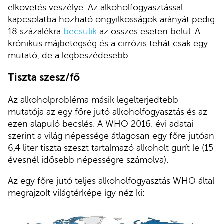
elkövetés veszélye. Az alkoholfogyasztással
kapcsolatba hozható öngyilkosságok arányát pedig
18 százalékra
becsülik
az összes eseten belül. A
krónikus májbetegség és a cirrózis tehát csak egy
mutató, de a legbeszédesebb.
Tiszta szesz/fő
Az alkoholprobléma másik legelterjedtebb
mutatója az egy főre jutó alkoholfogyasztás és az
ezen alapuló becslés. A WHO 2016. évi adatai
szerint a világ népessége átlagosan egy főre jutóan
6,4 liter tiszta szeszt tartalmazó alkoholt gurít le (15
évesnél idősebb népességre számolva).
Az egy főre jutó teljes alkoholfogyasztás WHO által
megrajzolt világtérképe így néz ki: