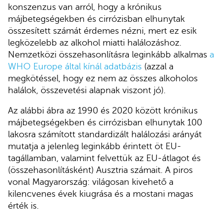
konszenzus van arról, hogy a krónikus
májbetegségekben és cirrózisban elhunytak
összesített számát érdemes nézni, mert ez esik
legközelebb az alkohol miatti halálozáshoz.
Nemzetközi összehasonlításra leginkább alkalmas
a
WHO Europe által kínál adatbázis
(azzal a
megkötéssel, hogy ez nem az összes alkoholos
halálok, összevetési alapnak viszont jó).
Az alábbi ábra az 1990 és 2020 között krónikus
májbetegségekben és cirrózisban elhunytak 100
lakosra számított standardizált halálozási arányát
mutatja a jelenleg leginkább érintett öt EU-
tagállamban, valamint felvettük az EU-átlagot és
(összehasonlításként) Ausztria számait. A piros
vonal Magyarország: világosan kivehető a
kilencvenes évek kiugrása és a mostani magas
érték is.