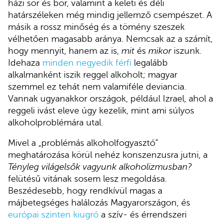
házi sör és bor, valamint a keleti és déli
határszéleken még mindig jellemző csempészet. A
másik a rossz minőség és a tömény szeszek
vélhetően magasabb aránya. Nemcsak az a számít,
hogy mennyit, hanem az is,
mit
és
mikor
iszunk.
Idehaza
minden negyedik férfi
legalább
alkalmanként iszik reggel alkoholt; magyar
szemmel ez tehát nem valamiféle deviancia.
Vannak ugyanakkor országok, például Izrael, ahol a
reggeli ivást eleve úgy kezelik, mint ami súlyos
alkoholproblémára utal.
Mivel a „problémás alkoholfogyasztó”
meghatározása körül nehéz konszenzusra jutni, a
Tényleg világelsők vagyunk alkoholizmusban?
felütésű vitának sosem lesz megoldása.
Beszédesebb, hogy rendkívül magas a
májbetegséges halálozás Magyarországon, és
európai szinten kiugró
a szív- és érrendszeri