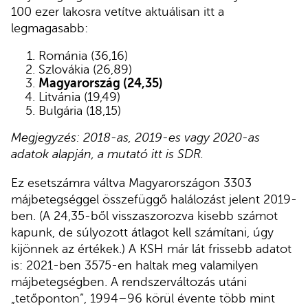
100 ezer lakosra vetítve aktuálisan itt a
legmagasabb:
Románia (36,16)
Szlovákia (26,89)
Magyarország (24,35)
Litvánia (19,49)
Bulgária (18,15)
Megjegyzés: 2018-as, 2019-es vagy 2020-as
adatok alapján, a mutató itt is SDR.
Ez esetszámra váltva Magyarországon 3303
májbetegséggel összefüggő halálozást jelent 2019-
ben. (A 24,35-ből visszaszorozva kisebb számot
kapunk, de súlyozott átlagot kell számítani, úgy
kijönnek az értékek.) A KSH már lát frissebb adatot
is: 2021-ben 3575-en haltak meg valamilyen
májbetegségben. A rendszerváltozás utáni
„tetőponton”, 1994–96 körül évente több mint