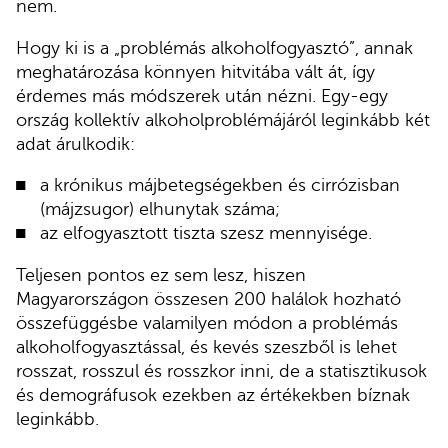
nem.
Hogy ki is a „problémás alkoholfogyasztó”, annak
meghatározása könnyen hitvitába vált át, így
érdemes más módszerek után nézni. Egy-egy
ország kollektív alkoholproblémájáról leginkább két
adat árulkodik:
a krónikus májbetegségekben és cirrózisban
(májzsugor) elhunytak száma;
az elfogyasztott tiszta szesz mennyisége.
Teljesen pontos ez sem lesz, hiszen
Magyarországon összesen 200 halálok hozható
összefüggésbe valamilyen módon a problémás
alkoholfogyasztással, és kevés szeszből is lehet
rosszat, rosszul és rosszkor inni, de a statisztikusok
és demográfusok ezekben az értékekben bíznak
leginkább.