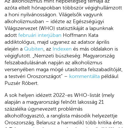
Az alkoholizmus mint népbetegség témája az
azóta eltelt hónapokban többször végighullámzott
a honi nyilvánosságon. Világelsők vagyunk
alkoholizmusban – idézte az Egészségügyi
Világszervezet (WHO) statisztikáját a lapunknak
adott
februári interjúban
Hoffmann Kata
addiktológus, majd ugyanez az adatsor április
elején a
Qubiten
, az
Indexen
és más oldalakon is
végigfutott. „Nemzeti büszkeség: Magyarország
felszabadulásának napján az alkoholizmus
versenyében maga mögé utasította felszabadítóját,
a testvéri Oroszországot” –
kommentálta
például
Puzsér Róbert.
A sok helyen idézett 2022-es WHO-listát (mely
alapján a magyarországi felnőtt lakosság 21
százaléka úgynevezett problémás
alkoholfogyasztó, a ranglista második helyezettje
Oroszország, Belarusz a harmadik) több kritika érte.