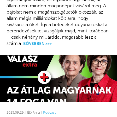
állam nem minden magángépet vásárol meg. A
bajokat nem a magánszolgáltatók okozzák, az
állam mégis milliárdokat költ arra, hogy
kivásárolja őket. Így a betegeket ugyanazokkal a
berendezésekkel vizsgálják majd, mint korábban
– csak néhány milliárddal magasabb lesz a
számla.
BŐVEBBEN >>>
2025.09.29. | Élő Anita |
Podcast