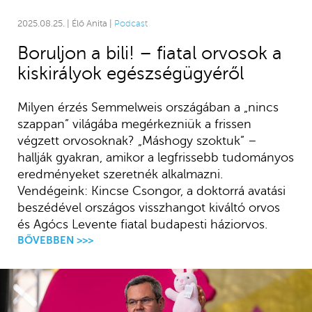
2025.08.25. | Élő Anita |
Podcast
Boruljon a bili! – fiatal orvosok a
kiskirályok egészségügyéről
Milyen érzés Semmelweis országában a „nincs
szappan” világába megérkezniük a frissen
végzett orvosoknak? „Máshogy szoktuk” –
hallják gyakran, amikor a legfrissebb tudományos
eredményeket szeretnék alkalmazni.
Vendégeink: Kincse Csongor, a doktorrá avatási
beszédével országos visszhangot kiváltó orvos
és Agócs Levente fiatal budapesti háziorvos.
BŐVEBBEN >>>