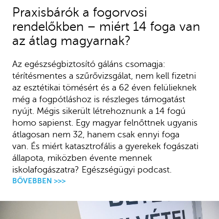
Praxisbárók a fogorvosi
rendelőkben – miért 14 foga van
az átlag magyarnak?
Az egészségbiztosító gáláns csomagja:
térítésmentes a szűrővizsgálat, nem kell fizetni
az esztétikai tömésért és a 62 éven felülieknek
még a fogpótláshoz is részleges támogatást
nyújt. Mégis sikerült létrehoznunk a 14 fogú
homo sapienst. Egy magyar felnőttnek ugyanis
átlagosan nem 32, hanem csak ennyi foga
van. És miért katasztrofális a gyerekek fogászati
állapota, miközben évente mennek
iskolafogászatra? Egészségügyi podcast.
BŐVEBBEN >>>