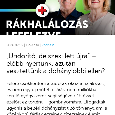
2026.07.13. | Élő Anita |
Podcast
„Undorító, de szexi lett újra” –
előbb nyertünk, azután
vesztettünk a dohánylobbi ellen?
Felére csökkenteni a tüdőrák okozta halálozást,
és nem egy új műtéti eljárás, nem milliókba
kerülő gyógyszerek segítségével? 15 évvel
ezelőtt ez történt – gombnyomásra. Elfogadták
ugyanis a beltéri dohányzást tiltó törvényt, ami a
középkorú férfiak ezreinek, tízezreinek életét