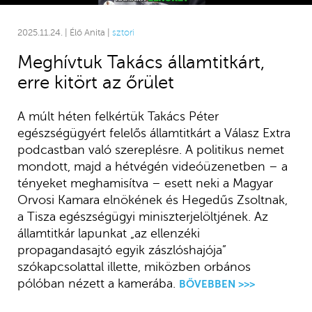
2025.11.24. | Élő Anita |
sztori
Meghívtuk Takács államtitkárt,
erre kitört az őrület
A múlt héten felkértük Takács Péter
egészségügyért felelős államtitkárt a Válasz Extra
podcastban való szereplésre. A politikus nemet
mondott, majd a hétvégén videóüzenetben – a
tényeket meghamisítva – esett neki a Magyar
Orvosi Kamara elnökének és Hegedűs Zsoltnak,
a Tisza egészségügyi miniszterjelöltjének. Az
államtitkár lapunkat „az ellenzéki
propagandasajtó egyik zászlóshajója”
szókapcsolattal illette, miközben orbános
pólóban nézett a kamerába.
BŐVEBBEN >>>