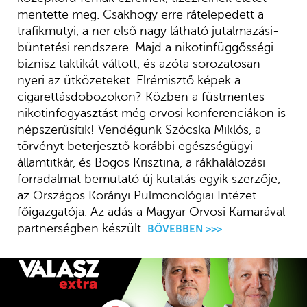
mentette meg. Csakhogy erre rátelepedett a
trafikmutyi, a ner első nagy látható jutalmazási-
büntetési rendszere. Majd a nikotinfüggősségi
biznisz taktikát váltott, és azóta sorozatosan
nyeri az ütközeteket. Elrémisztő képek a
cigarettásdobozokon? Közben a füstmentes
nikotinfogyasztást még orvosi konferenciákon is
népszerűsítik! Vendégünk Szócska Miklós, a
törvényt beterjesztő korábbi egészségügyi
államtitkár, és Bogos Krisztina, a rákhalálozási
forradalmat bemutató új kutatás egyik szerzője,
az Országos Korányi Pulmonológiai Intézet
főigazgatója. Az adás a Magyar Orvosi Kamarával
partnerségben készült.
BŐVEBBEN >>>