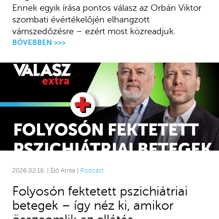
Ennek egyik írása pontos válasz az Orbán Viktor
szombati évértékelőjén elhangzott
vámszedőzésre – ezért most közreadjuk.
BŐVEBBEN >>>
2026.02.16. | Élő Anita |
Podcast
Folyosón fektetett pszichiátriai
betegek – így néz ki, amikor