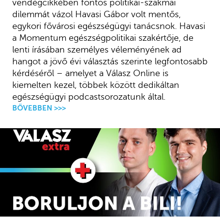
vendégcikkében fontos politikai-szakmai
dilemmát vázol Havasi Gábor volt mentős,
egykori fővárosi egészségügyi tanácsnok. Havasi
a Momentum egészségpolitikai szakértője, de
lenti írásában személyes véleményének ad
hangot a jövő évi választás szerinte legfontosabb
kérdéséről – amelyet a Válasz Online is
kiemelten kezel, többek között dedikáltan
egészségügyi podcastsorozatunk által.
BŐVEBBEN >>>