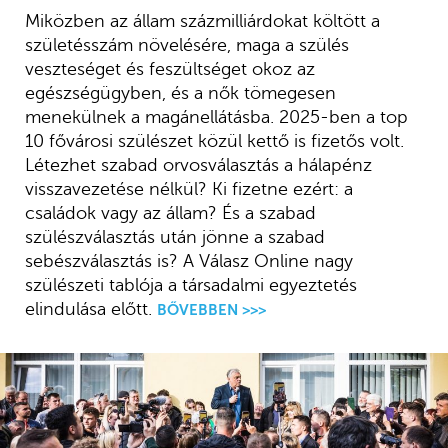
Miközben az állam százmilliárdokat költött a
születésszám növelésére, maga a szülés
veszteséget és feszültséget okoz az
egészségügyben, és a nők tömegesen
menekülnek a magánellátásba. 2025-ben a top
10 fővárosi szülészet közül kettő is fizetős volt.
Létezhet szabad orvosválasztás a hálapénz
visszavezetése nélkül? Ki fizetne ezért: a
családok vagy az állam? És a szabad
szülészválasztás után jönne a szabad
sebészválasztás is? A Válasz Online nagy
szülészeti tablója a társadalmi egyeztetés
elindulása előtt.
BŐVEBBEN >>>