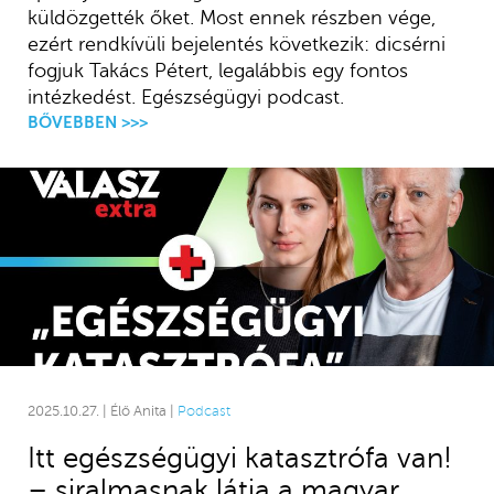
küldözgették őket. Most ennek részben vége,
ezért rendkívüli bejelentés következik: dicsérni
fogjuk Takács Pétert, legalábbis egy fontos
intézkedést. Egészségügyi podcast.
BŐVEBBEN >>>
2025.10.27. | Élő Anita |
Podcast
Itt egészségügyi katasztrófa van!
– siralmasnak látja a magyar