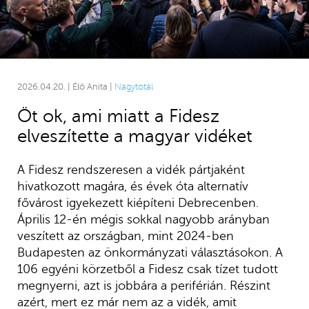
2026.04.20. | Élő Anita |
Nagytotál
Öt ok, ami miatt a Fidesz
elveszítette a magyar vidéket
A Fidesz rendszeresen a vidék pártjaként
hivatkozott magára, és évek óta alternatív
fővárost igyekezett kiépíteni Debrecenben.
Április 12-én mégis sokkal nagyobb arányban
veszített az országban, mint 2024-ben
Budapesten az önkormányzati választásokon. A
106 egyéni körzetből a Fidesz csak tízet tudott
megnyerni, azt is jobbára a periférián. Részint
azért, mert ez már nem az a vidék, amit