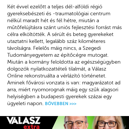
Két évvel ezelőtt a teljes dél-alföldi régió
gyereksebészeti és -traumatológiai centrum
nélkül maradt hét és fél hétre, miután a
műtőfelújításra szánt uniós fejlesztési forrást más
célra elköltötték. A sérült és beteg gyerekeket
utaztatni kellett, legalább száz kilométeres
távolságra. Felelős máig nincs, a Szegedi
Tudományegyetem az építőcégre mutogat.
Miután a kormány feloldotta az egészségügyben
dolgozók nyilatkozattételi tilalmát, a Válasz
Online rekonstruálta a vérlázító történetet.
Aminek fővárosi vonzata is van: magyarázatot ad
arra, miért nyomorognak máig egy szűk alagsori
helyiségben a budapesti gyerekek százai egy
ügyeleti napon.
BŐVEBBEN >>>