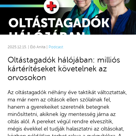
2025.12.15. | Élő Anita |
Podcast
Oltástagadók hálójában: milliós
kártérítéseket követelnek az
orvosokon
Az oltástagadók néhány éve taktikát változtattak,
ma már nem az oltások ellen szólalnak fel,
hanem a gyerekeiket szeretnék betegnek
minősíttetni, akiknek így mentesség járna az
oltás alól. A pereket végül rendre elveszítik,
mégis évekkel el tudják halasztatni az oltásokat,
közben példátlan terhet rakva a gyógyítókra. A