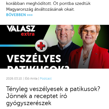
korábban meghódított. Öt pontba szedtük
Magyarország átváltozásának okait.
BŐVEBBEN >>>
2026.03.10. | Élő Anita |
Podcast
Tényleg veszélyesek a patikusok?
Jönnek a receptet író
gyógyszerészek