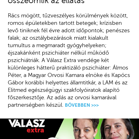
összeomlik az ellátás
Rács mögött, tűzveszélyes körülmények között,
romos épületekben tartott betegek; krízisben
levő tiniknek fél évre adott időpontok; penészes
falak; az osztálybezárások miatt kialakult
tumultus a megmaradt gyógyhelyeken;
éjszakánként pszichiáter nélkül működő
pszichiátriák. A Válasz Extra vendége két
különleges hátterű praktizáló pszichiáter: Álmos
Péter, a Magyar Orvosi Kamara elnöke és Kapócs
Gábor korábbi helyettes államtitkár, a LAM és az
Elitmed egészségügyi szakfolyóiratok alapító
főszerkesztője. Az adás az orvosi kamarával
partnerségben készül.
BŐVEBBEN >>>