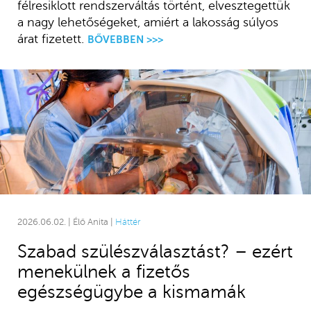
félresiklott rendszerváltás történt, elvesztegettük
a nagy lehetőségeket, amiért a lakosság súlyos
árat fizetett.
BŐVEBBEN >>>
2026.06.02. | Élő Anita |
Háttér
Szabad szülészválasztást? – ezért
menekülnek a fizetős
egészségügybe a kismamák