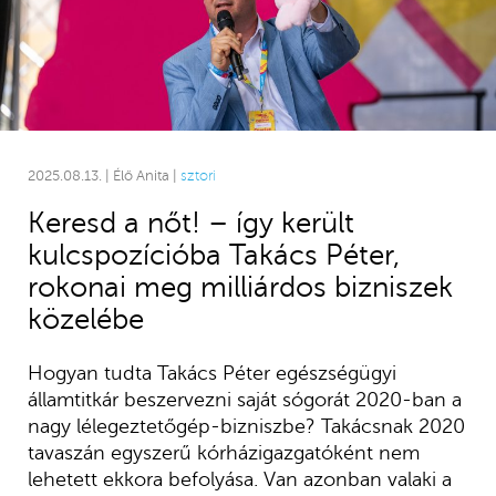
2025.08.13. | Élő Anita |
sztori
Keresd a nőt! – így került
kulcspozícióba Takács Péter,
rokonai meg milliárdos bizniszek
közelébe
Hogyan tudta Takács Péter egészségügyi
államtitkár beszervezni saját sógorát 2020-ban a
nagy lélegeztetőgép-bizniszbe? Takácsnak 2020
tavaszán egyszerű kórházigazgatóként nem
lehetett ekkora befolyása. Van azonban valaki a