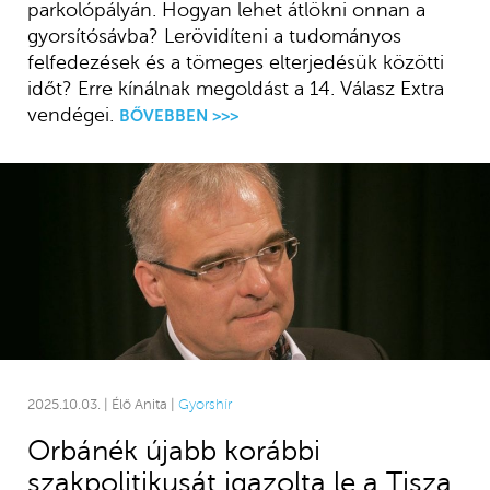
parkolópályán. Hogyan lehet átlökni onnan a
gyorsítósávba? Lerövidíteni a tudományos
felfedezések és a tömeges elterjedésük közötti
időt? Erre kínálnak megoldást a 14. Válasz Extra
vendégei.
BŐVEBBEN >>>
2025.10.03. | Élő Anita |
Gyorshír
Orbánék újabb korábbi
szakpolitikusát igazolta le a Tisza