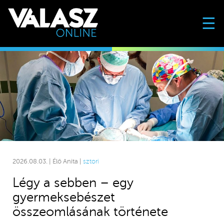
☰
2026.08.03. | Élő Anita |
sztori
Légy a sebben – egy
gyermeksebészet
összeomlásának története