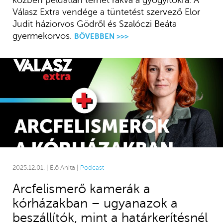
Válasz Extra vendége a tüntetést szervező Elor
Judit háziorvos Gödről és Szalóczi Beáta
gyermekorvos.
BŐVEBBEN >>>
2025.12.01. | Élő Anita |
Podcast
Arcfelismerő kamerák a
kórházakban – ugyanazok a
beszállítók, mint a határkerítésnél