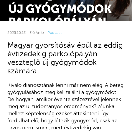
2025.10.13. | Élő Anita |
Podcast
Magyar gyorsítósáv épül az eddig
évtizedekig parkolópályán
veszteglő új gyógymódok
számára
Kiváló dianosztának lenni már nem elég. A beteg
gyógyulásához meg kell találni a gyógymódot.
De hogyan, amikor évente százezrével jelennek
meg az új tudományos eredmények? Munka
mellett képtelenség ezeket áttekinteni. Így
fordulhat elő, hogy létezik gyógymód, csak az
orvos nem ismeri, mert évtizedekig van