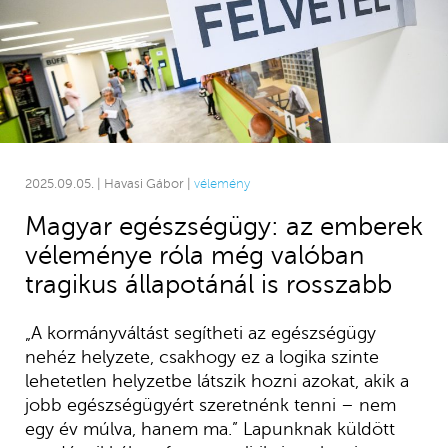
2025.09.05. | Havasi Gábor |
vélemény
Magyar egészségügy: az emberek
véleménye róla még valóban
tragikus állapotánál is rosszabb
„A kormányváltást segítheti az egészségügy
nehéz helyzete, csakhogy ez a logika szinte
lehetetlen helyzetbe látszik hozni azokat, akik a
jobb egészségügyért szeretnénk tenni – nem
egy év múlva, hanem ma.” Lapunknak küldött