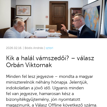
2026.02.16. | Bódis András |
sztori
Kik a halál vámszedői? – válasz
Orbán Viktornak
Minden fel lesz jegyezve – mondta a magyar
miniszterelnök néhány hónapja. Jelentjük,
indokolatlan a jövő idő. Ugyanis minden
fel van jegyezve, hamarosan kész a
bizonyítékgyűjtemény, jön nyomtatott
magazinunk, a Válasz Offline következő száma.