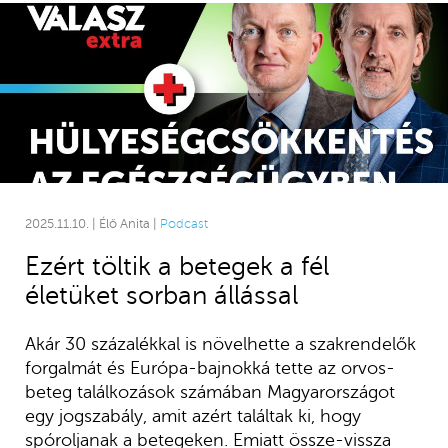
2025.11.10. | Élő Anita |
Podcast
Ezért töltik a betegek a fél
életüket sorban állással
Akár 30 százalékkal is növelhette a szakrendelők
forgalmát és Európa-bajnokká tette az orvos-
beteg találkozások számában Magyarországot
egy jogszabály, amit azért találtak ki, hogy
spóroljanak a betegeken. Emiatt össze-vissza