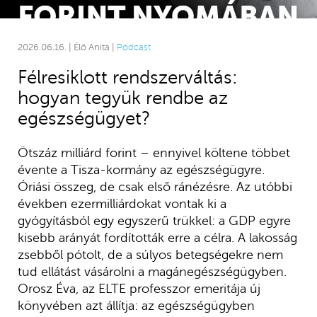
2026.06.16. | Élő Anita |
Podcast
Félresiklott rendszerváltás:
hogyan tegyük rendbe az
egészségügyet?
Ötszáz milliárd forint – ennyivel költene többet
évente a Tisza-kormány az egészségügyre.
Óriási összeg, de csak első ránézésre. Az utóbbi
években ezermilliárdokat vontak ki a
gyógyításból egy egyszerű trükkel: a GDP egyre
kisebb arányát fordították erre a célra. A lakosság
zsebből pótolt, de a súlyos betegségekre nem
tud ellátást vásárolni a magánegészségügyben.
Orosz Éva, az ELTE professzor emeritája új
könyvében azt állítja: az egészségügyben