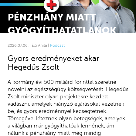
2026.07.06. | Élő Anita |
Podcast
Gyors eredményeket akar
Hegedűs Zsolt
A kormány évi 500 milliárd forinttal szeretné
növelni az egészségügy költségvetését. Hegedűs
Zsolt miniszter olyan projektekre kezdett
vadászni, amelyek hiányzó eljárásokat vezetnek
be, és gyors eredménnyel kecsegtetnek.
Tömegével léteznek olyan betegségek, amelyek
a világban már gyógyíthatóak lennének, ám
nálunk a pénzhiány miatt még mindig