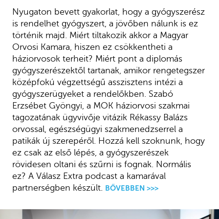
Nyugaton bevett gyakorlat, hogy a gyógyszerész
is rendelhet gyógyszert, a jövőben nálunk is ez
történik majd. Miért tiltakozik akkor a Magyar
Orvosi Kamara, hiszen ez csökkentheti a
háziorvosok terheit? Miért pont a diplomás
gyógyszerészektől tartanak, amikor rengetegszer
középfokú végzettségű asszisztens intézi a
gyógyszerügyeket a rendelőkben. Szabó
Erzsébet Gyöngyi, a MOK háziorvosi szakmai
tagozatának ügyvivője vitázik Rékassy Balázs
orvossal, egészségügyi szakmenedzserrel a
patikák új szerepéről. Hozzá kell szoknunk, hogy
ez csak az első lépés, a gyógyszerészek
rövidesen oltani és szűrni is fognak. Normális
ez? A Válasz Extra podcast a kamarával
partnerségben készült.
BŐVEBBEN >>>