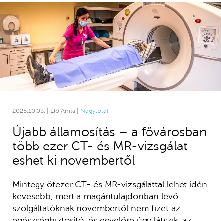
2025.10.03. | Élő Anita |
Nagytotál
Újabb államosítás – a fővárosban
több ezer CT- és MR-vizsgálat
eshet ki novembertől
Mintegy ötezer CT- és MR-vizsgálattal lehet idén
kevesebb, mert a magántulajdonban levő
szolgáltatóknak novembertől nem fizet az
egészségbiztosító, és egyelőre úgy látszik, az