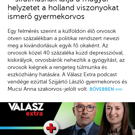
helyzetet a holland viszonyokat
ismerő gyermekorvos
Egy felmérés szerint a külföldön élő orvosok
ötven százalékban a politikai rendszert nevezi
meg a kivándorlásuk egyik fő okaként. Az
orvosok közel 40 százaléka küzd depresszióval,
kiskirályok, orvosbárók nehezítik a gyógyítást, az
orvosok kiégnek a rengeteg túlmunka és
eszközhiány hatására. A Válasz Extra podcast
vendége ezúttal Szijjártó László gyermekorvos és
Mucsi Anna szakorvos-jelölt volt.
BŐVEBBEN >>>