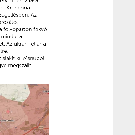
etve intenzitását
iman–Kreminna–
zögellésben. Az
árosától
a folyóparton fekvő
 mindig a
. Az ukrán fél arra
tre,
lakít ki. Mariupol
gye megszállt