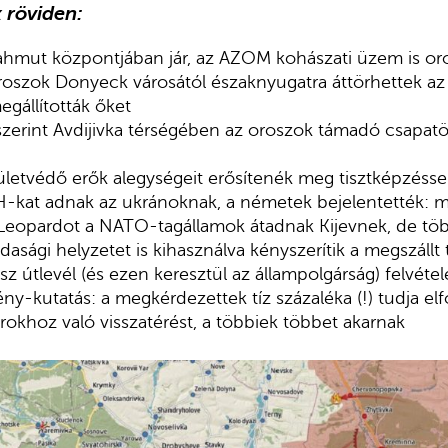
 röviden:
hmut központjában jár, az AZOM kohászati üzem is or
oroszok Donyeck városától északnyugatra áttörhettek a
egállították őket
szerint Avdijivka térségében az oroszok támadó csapat
ületvédő erők alegységeit erősítenék meg tisztképzésse
H-kat adnak az ukránoknak, a németek bejelentették: 
) Leopardot a NATO-tagállamok átadnak Kijevnek, de t
asági helyzetet is kihasználva kényszerítik a megszállt 
z útlevél (és ezen keresztül az állampolgárság) felvétel
y-kutatás: a megkérdezettek tíz százaléka (!) tudja el
árokhoz való visszatérést, a többiek többet akarnak