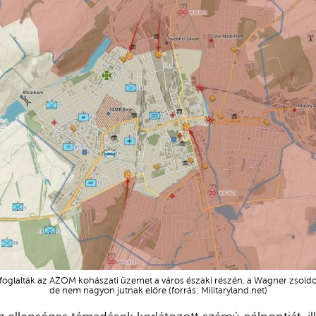
oglalták az AZOM kohászati üzemet a város északi részén, a Wagner zsold
de nem nagyon jutnak előre (forrás: Militaryland.net)