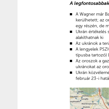
A legfontosabbak
A Wagner már Ba
kerülhetett; az 
egy részén, de m
Ukrán értékelés 
alakíthatnak ki
Az ukránok a ter
A lengyelek PSZ
típusba tartozó
Az oroszok a gazd
ukránokat az oros
Ukrán közvélemén
február 23-i hat