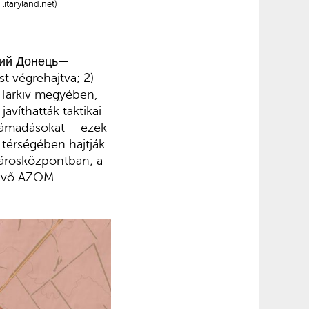
litaryland.net)
ький Донець—
t végrehajtva; 2)
) Harkiv megyében,
avíthatták taktikai
 támadásokat – ezek
 térségében hajtják
városközpontban; a
fekvő AZOM