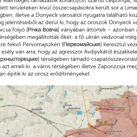
z ellenséges támadások korlátozott számú célpontját, ill
lített területeken kívül összecsapásokra került sor a L
ben, illetve a Donyeck városától nyugatra található kis
 jelentéseiből az derül ki, hogy az oroszok Donyeck v
vcsa folyó [Річка Вовча] irányában áttörtek – azonban 
 térségében megállították őket: a fő ukrán védvonal még
etre fekvő Pervomajszkén [Первомайське] keresztül vezet
: esély van arra, hogy az agresszor Avdijivkától északkele
рхньоторецьке] térségében támadó csapatösszevonást a
 azt emeli ki: a város térségében illetve Zaporizzsja me
n építik ki az orosz erődítményeket.