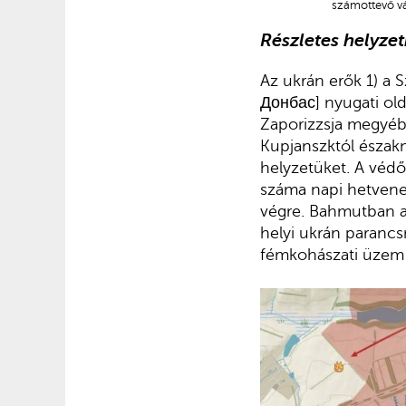
számottevő vál
Részletes helyze
Az ukrán erők 1) a
Донбас] nyugati old
Zaporizzsja megyébe
Kupjanszktól északny
helyzetüket. A véd
száma napi hetvenes
végre. Bahmutban az
helyi ukrán paranc
fémkohászati üzem 