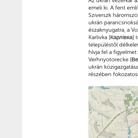
Az ukrán vezérkar a
emeli ki. A fent em
Sziverszk háromszög
ukrán parancsnokság
északnyugatra, a Vo
Karlivka [Карлівка]
településtől délkel
hívja fel a figyelmet
Verhnyotorecke [Ве
ukrán közigazgatása
részében fokozatosa