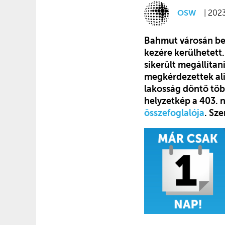
OSW
| 202
Bahmut városán bel
kezére kerülhetett
sikerült megállíta
megkérdezettek alig
lakosság döntő töb
helyzetkép a 403. 
összefoglalója
. Sz