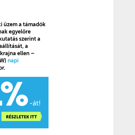
ati üzem a támadók
nak egyelőre
utatás szerint a
állítását, a
krajna ellen –
SW)
napi
or.