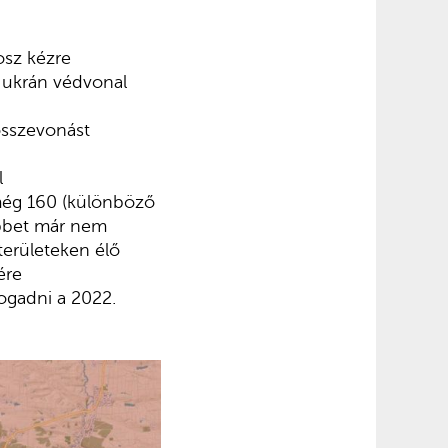
osz kézre
z ukrán védvonal
összevonást
l
még 160 (különböző
öbbet már nem
területeken élő
ére
fogadni a 2022.