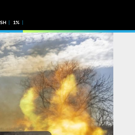
ISH
1%