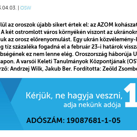
3.04.03. |
OSW
ül az oroszok újabb sikert értek el: az AZOM kohász
. A két ostromlott város környékén viszont az ukránok
niuk az orosz előrenyomulást. Egy ukrán közvélemény-k
 tíz százaléka fogadná el a február 23-i határok vissza
bségének ez nem lenne elég. Oroszország háborúja U
napon. A varsói Keleti Tanulmányok Központjának (O
erző:
Andrzej Wilk, Jakub Ber
. Fordította: Zeöld Zsomb