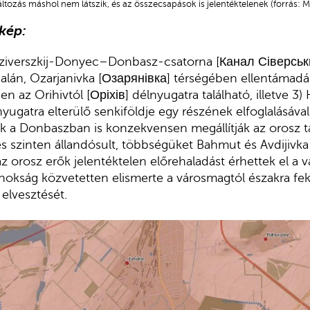
tozás máshol nem látszik, és az összecsapások is jelentéktelenek (forrás: Mi
tkép:
 Sziverszkij-Donyec–Donbasz-csatorna [Канал Сіверс
alán, Ozarjanivka [Озарянівка] térségében ellentámadás
n az Orihivtól [Оріхів] délnyugatra található, illetve 3
ugatra elterülő senkiföldje egy részének elfoglalásával j
ők a Donbaszban is konzekvensen megállítják az orosz
 szinten állandósult, többségüket Bahmut és Avdijivka
 orosz erők jelentéktelen előrehaladást érhettek el a 
snokság közvetetten elismerte a városmagtól északra 
elvesztését.