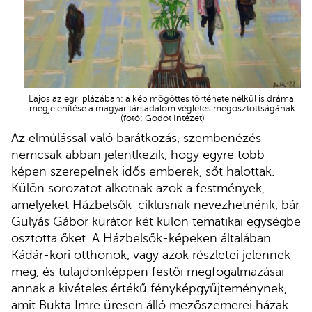
Lajos az egri plázában: a kép mögöttes története nélkül is drámai
megjelenítése a magyar társadalom végletes megosztottságának
(fotó: Godot Intézet)
Az elmúlással való barátkozás, szembenézés
nemcsak abban jelentkezik, hogy egyre több
képen szerepelnek idős emberek, sőt halottak.
Külön sorozatot alkotnak azok a festmények,
amelyeket Házbelsők-ciklusnak nevezhetnénk, bár
Gulyás Gábor kurátor két külön tematikai egységbe
osztotta őket. A Házbelsők-képeken általában
Kádár-kori otthonok, vagy azok részletei jelennek
meg, és tulajdonképpen festői megfogalmazásai
annak a kivételes értékű fényképgyűjteménynek,
amit Bukta Imre üresen álló mezőszemerei házak