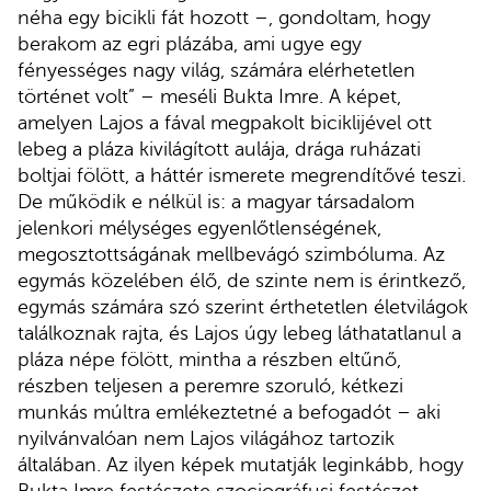
néha egy bicikli fát hozott –, gondoltam, hogy
berakom az egri plázába, ami ugye egy
fényességes nagy világ, számára elérhetetlen
történet volt” – meséli Bukta Imre. A képet,
amelyen Lajos a fával megpakolt biciklijével ott
lebeg a pláza kivilágított aulája, drága ruházati
boltjai fölött, a háttér ismerete megrendítővé teszi.
De működik e nélkül is: a magyar társadalom
jelenkori mélységes egyenlőtlenségének,
megosztottságának mellbevágó szimbóluma. Az
egymás közelében élő, de szinte nem is érintkező,
egymás számára szó szerint érthetetlen életvilágok
találkoznak rajta, és Lajos úgy lebeg láthatatlanul a
pláza népe fölött, mintha a részben eltűnő,
részben teljesen a peremre szoruló, kétkezi
munkás múltra emlékeztetné a befogadót – aki
nyilvánvalóan nem Lajos világához tartozik
általában. Az ilyen képek mutatják leginkább, hogy