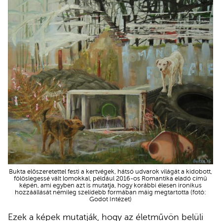
Bukta előszeretettel festi a kertvégek, hátsó udvarok világát a kidobott,
fölöslegessé vált lomokkal, például 2016-os Romantika eladó című
képén, ami egyben azt is mutatja, hogy korábbi élesen ironikus
hozzáállását némileg szelídebb formában máig megtartotta (fotó:
Godot Intézet)
Ezek a képek mutatják, hogy az életművön belüli