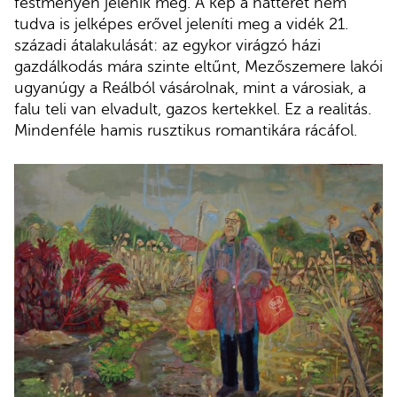
festményen jelenik meg. A kép a hátteret nem
tudva is jelképes erővel jeleníti meg a vidék 21.
századi átalakulását: az egykor virágzó házi
gazdálkodás mára szinte eltűnt, Mezőszemere lakói
ugyanúgy a Reálból vásárolnak, mint a városiak, a
falu teli van elvadult, gazos kertekkel. Ez a realitás.
Mindenféle hamis rusztikus romantikára rácáfol.