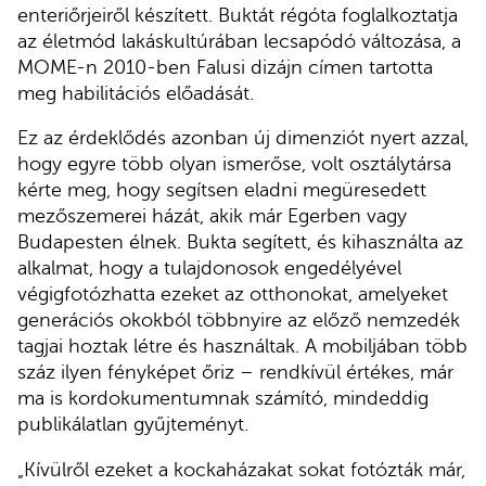
enteriőrjeiről készített. Buktát régóta foglalkoztatja
az életmód lakáskultúrában lecsapódó változása, a
MOME-n 2010-ben Falusi dizájn címen tartotta
meg habilitációs előadását.
Ez az érdeklődés azonban új dimenziót nyert azzal,
hogy egyre több olyan ismerőse, volt osztálytársa
kérte meg, hogy segítsen eladni megüresedett
mezőszemerei házát, akik már Egerben vagy
Budapesten élnek. Bukta segített, és kihasználta az
alkalmat, hogy a tulajdonosok engedélyével
végigfotózhatta ezeket az otthonokat, amelyeket
generációs okokból többnyire az előző nemzedék
tagjai hoztak létre és használtak. A mobiljában több
száz ilyen fényképet őriz – rendkívül értékes, már
ma is kordokumentumnak számító, mindeddig
publikálatlan gyűjteményt.
„Kívülről ezeket a kockaházakat sokat fotózták már,