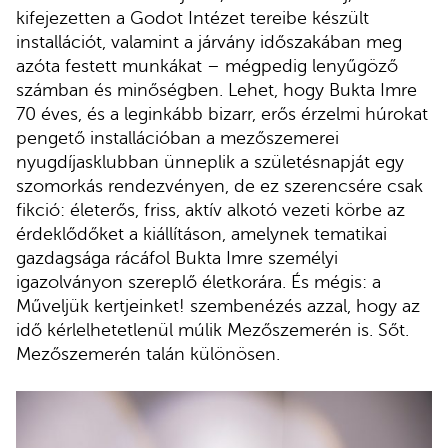
kifejezetten a Godot Intézet tereibe készült
installációt, valamint a járvány időszakában meg
azóta festett munkákat – mégpedig lenyűgöző
számban és minőségben. Lehet, hogy Bukta Imre
70 éves, és a leginkább bizarr, erős érzelmi húrokat
pengető installációban a mezőszemerei
nyugdíjasklubban ünneplik a születésnapját egy
szomorkás rendezvényen, de ez szerencsére csak
fikció: életerős, friss, aktív alkotó vezeti körbe az
érdeklődőket a kiállításon, amelynek tematikai
gazdagsága rácáfol Bukta Imre személyi
igazolványon szereplő életkorára. És mégis: a
Műveljük kertjeinket! szembenézés azzal, hogy az
idő kérlelhetetlenül múlik Mezőszemerén is. Sőt.
Mezőszemerén talán különösen.