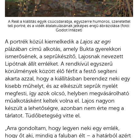
A Reál a kiállítás egyik csúcsdarabja, egyszerre humoros, szeretettel
teli portré, és a vidék átalakulásának jelképes erejű ábrázolása (fotó:
Godot Intézet)
A portrék közül kiemelkedik a
Lajos az egri
plázában
című alkotás, amely Bukta gyerekkori
ismerősének, a seprűkészítő, Lajosnak nevezett
Lipótnak állít emléket. A rendkívül egyszerű
körülmények között élő férfit a festő segíteni
akarta azzal, hogy a kiállításban berendez neki egy
kisebb műhelyt, és az elkészült seprűk nyelét
megfesti, így azok olcsó, helyben megvásárolható
műalkotásként keltek volna el. Lajos nagyon
készült a lehetőségre, azonban nem érte meg a
tárlatot. Tüdőbetegség vitte el.
„Arra gondoltam, hogy legyen neki egy emlék,
hogy őt aki, mindig a faluban élt – a határból azért