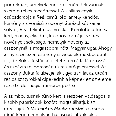
portrékban, amelyek ennek ellenére teli vannak
szeretettel és megértéssel. A kiállítás egyik
csúcsdarabja a
Reál
című kép, amely kendős,
kemény arcvonású asszonyt ábrázol két karján
súlyos, Reál feliratú szatyrokkal. Körülötte a furcsa
kert, magas, elvadult, különös formájú, színes
növények sokasága, némelyik növény az
asszonynál is magasabbra nőtt. Magyar ugar. Ahogy
annyiszor, ez a festmény is valós elemekből épül
fel, de Bukta festői képzelete formálta látomássá,
és ruházta fel önmagán túlmutató jelentéssel. Az
asszony Bukta falubelije, akit gyakran lát az utcán
reálos szatyrokkal cipekedni: a képnek ez az eleme
realista, de mégis humoros portré.
A szimbolikusnak tűnő kert is részben valóságos, a
kisebb papírképek között megtalálhatjuk az
eredetijét. A
Michael és Marika mustárt termeszt
című képen egy olyan házaspárt látunk, akik