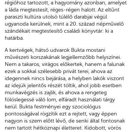
régióhoz tartozott, a hagyomány azonban, amelyet
a láda megtestesít, réges-régen halott. Az eltűnt
paraszti kultúra utolsó túlélő darabjai végül
ugyanoda kerülnek, mint a 20. század népművelő
szándékait megtestesítő családi könyvtár: ki a
határba.
A kertvégek, hátsó udvarok Bukta mostani
művészeti korszakának legjellemzőbb helyszínei.
Nem a takaros, virágos előkertek, hanem a falunak
ezek a sokkal szélesebb privát terei, ahova az
idegennek nincs bejárása, a helyben lakók viszont
az idejük jelentős részét töltik, ahol jobb esetben
munkavégzés is zajlik, és ahova a rengeteg
fölöslegessé váló lom, elfáradt használati tárgy
kerül. Bukta festményei egy szociológus
pontosságával rögzítik ezt a rejtett, vagy éppen
nagyon is szem előtt lévő, de senki által fontosnak
nem tartott hétköznapi életteret. Kidobott, vörös