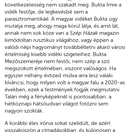
következetesség nem szakadt meg: Bukta Imre a
vidék festője, de legkevésbé sem a
parasztromantikáé. A magyar vidéket Bukta úgy
mutatja meg, ahogy maga körül látja, és amit lát,
annak nem sok köze van a
Szép Házak
magazin
kimódoltan rusztikus világához, vagy éppen a
valódi népi hagyományt továbbéltetni akaró városi
értelmiség kisebb vidéki szigeteihez. Bukta
Mezőszemeréje nem festői, nem szép a szó
megszokott értelmében, viszont valóságos. Ha
egyszer néhány évtized múlva arra lesz valaki
kíváncsi, hogy milyen volt a magyar falu a 2020-as
években, ezek a festmények fogják megmutatni.
Talán még a fényképeknél is pontosabban: a
hétköznapi hátsóudvari világot fotózni sem
nagyon szokták.
A korábbi éles irónia sokat szelídült, de azért
visszaköszön a címadásokban, és különösen a