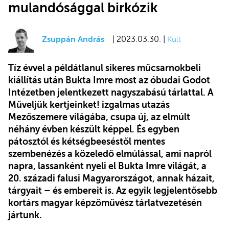
mulandósággal birkózik
Zsuppán András
| 2023.03.30. |
Kult
Tíz évvel a példátlanul sikeres műcsarnokbeli
kiállítás után Bukta Imre most az óbudai Godot
Intézetben jelentkezett nagyszabású tárlattal. A
Műveljük kertjeinket! izgalmas utazás
Mezőszemere világába, csupa új, az elmúlt
néhány évben készült képpel. És egyben
pátosztól és kétségbeeséstől mentes
szembenézés a közeledő elmúlással, ami napról
napra, lassanként nyeli el Bukta Imre világát, a
20. századi falusi Magyarországot, annak házait,
tárgyait – és embereit is. Az egyik legjelentősebb
kortárs magyar képzőművész tárlatvezetésén
jártunk.