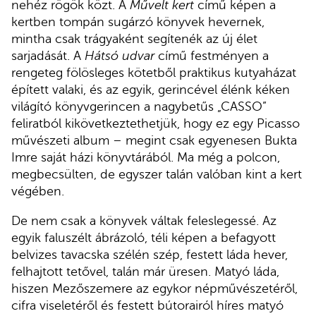
nehéz rögök közt. A
Művelt kert
című képen a
kertben tompán sugárzó könyvek hevernek,
mintha csak trágyaként segítenék az új élet
sarjadását. A
Hátsó udvar
című festményen a
rengeteg fölösleges kötetből praktikus kutyaházat
épített valaki, és az egyik, gerincével élénk kéken
világító könyvgerincen a nagybetűs „CASSO”
feliratból kikövetkeztethetjük, hogy ez egy Picasso
művészeti album – megint csak egyenesen Bukta
Imre saját házi könyvtárából. Ma még a polcon,
megbecsülten, de egyszer talán valóban kint a kert
végében.
De nem csak a könyvek váltak feleslegessé. Az
egyik faluszélt ábrázoló, téli képen a befagyott
belvizes tavacska szélén szép, festett láda hever,
felhajtott tetővel, talán már üresen. Matyó láda,
hiszen Mezőszemere az egykor népművészetéről,
cifra viseletéről és festett bútorairól híres matyó