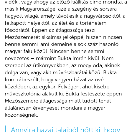
vidéki, vagy ahogy az előző kiállítás címe mondta, a
másik Magyarországé, azé a szegény és sorsára
hagyott világé, amely távol esik a nagyvárosoktól, a
felkapott helyektől, az élet és a történelem
fősodrától. Éppen az átlagossága teszi
Mezőszemerét alkalmas jelképpé, hiszen nincsen
benne semmi, ami kiemelné a sok száz hasonló
magyar falu közül. Nincsen benne semmi
nevezetes – mármint Bukta Imrén kívül. Nem
szerepel az útikönyvekben, az megy oda, akinek
dolga van, vagy akit művészbarátai közül Bukta
Imre rábeszélt, hogy vegyen házat az övé
közelében, az egykori Felvégen, ahol kisebb
művészkolónia alakult ki. Bukta festészete éppen
Mezőszemere átlagossága miatt tudott tehát
általánosan érvényeset mondani a magyar
közönségnek.
Annyira hazai talajból nőtt ki, hogy