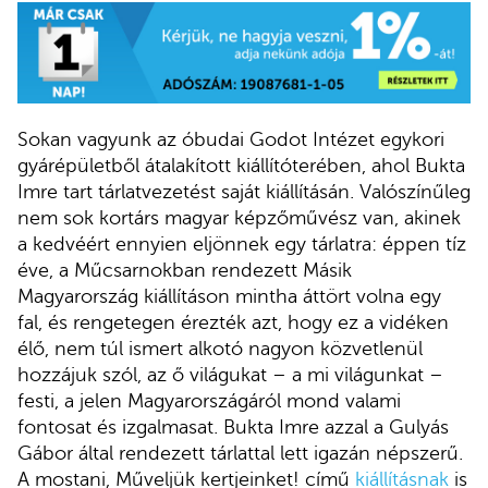
Sokan vagyunk az óbudai Godot Intézet egykori
gyárépületből átalakított kiállítóterében, ahol Bukta
Imre tart tárlatvezetést saját kiállításán. Valószínűleg
nem sok kortárs magyar képzőművész van, akinek
a kedvéért ennyien eljönnek egy tárlatra: éppen tíz
éve, a Műcsarnokban rendezett Másik
Magyarország kiállításon mintha áttört volna egy
fal, és rengetegen érezték azt, hogy ez a vidéken
élő, nem túl ismert alkotó nagyon közvetlenül
hozzájuk szól, az ő világukat – a mi világunkat –
festi, a jelen Magyarországáról mond valami
fontosat és izgalmasat. Bukta Imre azzal a Gulyás
Gábor által rendezett tárlattal lett igazán népszerű.
A mostani, Műveljük kertjeinket! című
kiállításnak
is