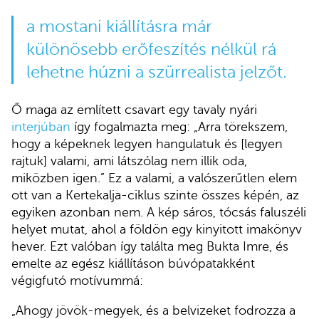
a mostani kiállításra már
különösebb erőfeszítés nélkül rá
lehetne húzni a szürrealista jelzőt.
Ő maga az említett csavart egy tavaly nyári
interjúban
így fogalmazta meg: „Arra törekszem,
hogy a képeknek legyen hangulatuk és [legyen
rajtuk] valami, ami látszólag nem illik oda,
miközben igen.” Ez a valami, a valószerűtlen elem
ott van a Kertekalja-ciklus szinte összes képén, az
egyiken azonban nem. A kép sáros, tócsás faluszéli
helyet mutat, ahol a földön egy kinyitott imakönyv
hever. Ezt valóban így találta meg Bukta Imre, és
emelte az egész kiállításon búvópatakként
végigfutó motívummá:
„Ahogy jövök-megyek, és a belvizeket fodrozza a