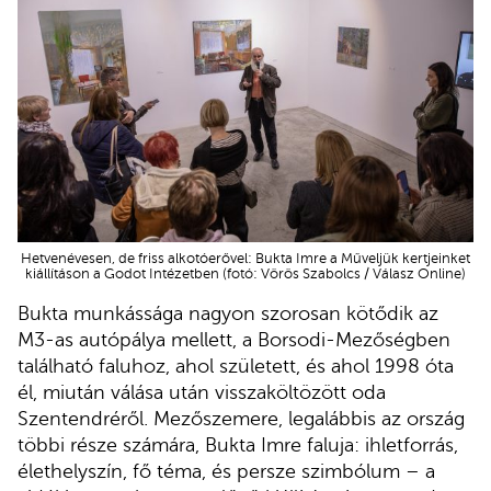
Hetvenévesen, de friss alkotóerővel: Bukta Imre a Műveljük kertjeinket
kiállításon a Godot Intézetben (fotó: Vörös Szabolcs / Válasz Online)
Bukta munkássága nagyon szorosan kötődik az
M3-as autópálya mellett, a Borsodi-Mezőségben
található faluhoz, ahol született, és ahol 1998 óta
él, miután válása után visszaköltözött oda
Szentendréről. Mezőszemere, legalábbis az ország
többi része számára, Bukta Imre faluja: ihletforrás,
élethelyszín, fő téma, és persze szimbólum – a