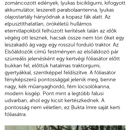
zománcozott edények, lyukas bicikligumi, kifogyott
akkumulátor, leszerelt parabolaantenna, lyukas
olajostartály hányódnak a kopasz fák alatt. Az
elpusztíthatatlan, örökéletű hullámos
eternitlapokból felhúzott kerítések talán az idők
végéig ott lesznek, hacsak össze nem töri őket egy
leszakadó ág vagy egy rosszul forduló traktor. Az
Elsőáldozók című festményen az elsőáldozó pár
szürreális jelenésként egy kertvégi fóliasátor előtt
bukkan fel, előttük hatalmas traktorgumi,
gyertyákkal, szentképpel feldíszítve. A fóliasátor
fényképszerű pontossággal jelenik meg, benne
nagy, kék műanyaghordó, fém locsolókanna,
modern kisgép. Pont mint a legtöbb falusi
udvarban, ahol egy kicsit kertészkednek. A
pontosság nem véletlen, ez Bukta Imre saját kerti
fóliasátra.