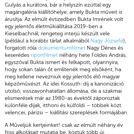
Gulyás a kurátora, bár a helyszín ezúttal egy
magángaléria kiállítóhelye, amely Bukta műveit is
árusítja. Az elmúlt évtizedben Bukta Imrének volt
egy jelentős életműkiállítása 2019-ben a
Kieselbachnál, rengeteg interjú készült vele
(például a korábbi tárlat alkalmából
Nagy Józsefé
),
forgatott róla
dokumentumfilmet
Nagy Dénes és
keserédes
riportfilmet
néhány hete Földes András,
egyszóval Bukta ismert és felkapott, olyannyira,
hogy sokan talán őt említenék meg elsőként, ha
meg kellene nevezniük egy jelentős élő magyar
képzőművészt. Az idei Kossuth-díj a kanonizáció
utolsó, visszavonhatatlan állomása, de a szakmai
elismerések már az 1980-as évektől záporoztak
különféle díjak, itthoni és külföldi – többek közt
velencei, párizsi – kiállítási szereplések formájában.
A Műveljük kertjeinket! csak az elmúlt néhány év
friss alkotásait mutatja be, köztük több új,