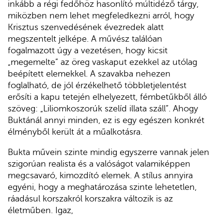
inkább a régi fedőhöz hasonlító múltidéző tárgy,
miközben nem lehet megfeledkezni arról, hogy
Krisztus szenvedésének évezredek alatt
megszentelt jelképe. A művész találóan
fogalmazott úgy a vezetésen, hogy kicsit
„megemelte” az öreg vaskaput ezekkel az utólag
beépített elemekkel. A szavakba nehezen
foglalható, de jól érzékelhető többletjelentést
erősíti a kapu tetején elhelyezett, fémbetűkből álló
szöveg: „Liliomkoszorúk szelíd illata száll”. Ahogy
Buktánál annyi minden, ez is egy egészen konkrét
élményből került át a műalkotásra.
Bukta művein szinte mindig egyszerre vannak jelen
szigorúan realista és a valóságot valamiképpen
megcsavaró, kimozdító elemek. A stílus annyira
egyéni, hogy a meghatározása szinte lehetetlen,
ráadásul korszakról korszakra változik is az
életműben. Igaz,