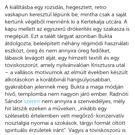
A kiállításba egy rozsdás, hegesztett, retro
vaskapun keresztül lépünk be, mintha csak a saját
kertünk végéből mennénk ki a Kertekalja utcára. A
kapu mellett az egyszerű drókerítés egy szakasza is
megépült. Ezt a talált tárgyat azonban Bukta
átdolgozta, beleépített néhány régimódi használati
eszközt, öreg és nem annyira öreg fedőket,
lábasok levágott alját, egy hímzett textilt és egy
töviskoszorút, amely nyilvánvalóan Krisztusra utal
– a vallásos motívumok az elmúlt években készült
alkotásokon a korábbinál hangsúlyosabban,
gyakrabban jelennek meg. Bukta a maga módján
hívő, templomba nem nagyon járó ember. Radnóti
Sándor
szerint
nem annyira a szenvedélyes, mély
hit látszik ezeken a műveken, „inkább egy
szélesebb értelemben vett megőrző-konzervatív
nosztalgia nyomai a szokások, tárgyi formát öltött
spirituális érzületek iránt”. Vagyis a töviskoszorú is