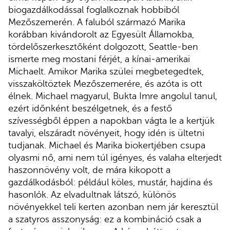
biogazdálkodással foglalkoznak hobbiból
Mezőszemerén. A faluból származó Marika
korábban kivándorolt az Egyesült Államokba,
tördelőszerkesztőként dolgozott, Seattle-ben
ismerte meg mostani férjét, a kínai-amerikai
Michaelt. Amikor Marika szülei megbetegedtek,
visszaköltöztek Mezőszemerére, és azóta is ott
élnek. Michael magyarul, Bukta Imre angolul tanul,
ezért időnként beszélgetnek, és a festő
szívességből éppen a napokban vágta le a kertjük
tavalyi, elszáradt növényeit, hogy idén is ültetni
tudjanak. Michael és Marika biokertjében csupa
olyasmi nő, ami nem túl igényes, és valaha elterjedt
haszonnövény volt, de mára kikopott a
gazdálkodásból: például köles, mustár, hajdina és
hasonlók. Az elvadultnak látszó, különös
növényekkel teli kerten azonban nem jár keresztül
a szatyros asszonyság: ez a kombináció csak a