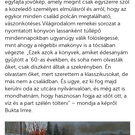
egyfajta jövőkép, amely megint csak egyszerre szól
a közeledő személyes elmúlásról és arról, hogy az
egykor minden család polcán megtalálható,
vászonkötéses Világirodalom remekei sorozat a
nyomtatott könyvön lassanként túllépő
mindennapokban ugyanúgy válik fölöslegessé,
mint ahogy a régebbi imakönyv is a tócsában
végezte. „Ezek azok a könyvek, amiket édesanyám
gyűjtött a ’60-as években, és soha nem olvasták
őket, csak díszként álltak a szekrényben. Én
olvastam őket, mert szerettem a klasszikusokat, de
más nem a családban. És ugye, ez ki fog majd
kerülni oda az utcára nyilvánvalóan, és még azt is
mondhatnám, hogy hasznosan fogja az időt ott, a
víz és a part szélén tölteni” – mondja a képről
Bukta Imre.