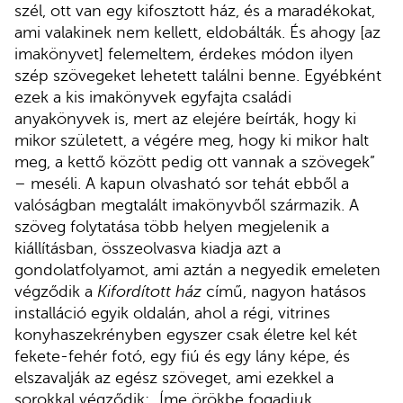
szél, ott van egy kifosztott ház, és a maradékokat,
ami valakinek nem kellett, eldobálták. És ahogy [az
imakönyvet] felemeltem, érdekes módon ilyen
szép szövegeket lehetett találni benne. Egyébként
ezek a kis imakönyvek egyfajta családi
anyakönyvek is, mert az elejére beírták, hogy ki
mikor született, a végére meg, hogy ki mikor halt
meg, a kettő között pedig ott vannak a szövegek”
– meséli. A kapun olvasható sor tehát ebből a
valóságban megtalált imakönyvből származik. A
szöveg folytatása több helyen megjelenik a
kiállításban, összeolvasva kiadja azt a
gondolatfolyamot, ami aztán a negyedik emeleten
végződik a
Kifordított ház
című, nagyon hatásos
installáció egyik oldalán, ahol a régi, vitrines
konyhaszekrényben egyszer csak életre kel két
fekete-fehér fotó, egy fiú és egy lány képe, és
elszavalják az egész szöveget, ami ezekkel a
sorokkal végződik: „Íme örökbe fogadjuk