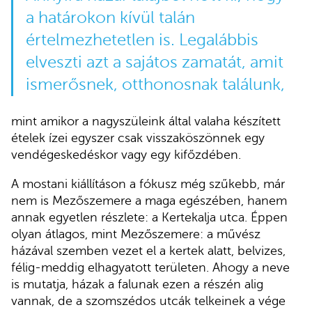
a határokon kívül talán
értelmezhetetlen is. Legalábbis
elveszti azt a sajátos zamatát, amit
ismerősnek, otthonosnak találunk,
mint amikor a nagyszüleink által valaha készített
ételek ízei egyszer csak visszaköszönnek egy
vendégeskedéskor vagy egy kifőzdében.
A mostani kiállításon a fókusz még szűkebb, már
nem is Mezőszemere a maga egészében, hanem
annak egyetlen részlete: a Kertekalja utca. Éppen
olyan átlagos, mint Mezőszemere: a művész
házával szemben vezet el a kertek alatt, belvizes,
félig-meddig elhagyatott területen. Ahogy a neve
is mutatja, házak a falunak ezen a részén alig
vannak, de a szomszédos utcák telkeinek a vége