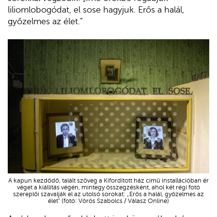
liliomlobogódat, el sose hagyjuk. Erős a halál,
győzelmes az élet.”
A kapun kezdődő, talált szöveg a Kifordított ház című installációban ér
véget a kiállítás végén, mintegy összegzésként, ahol két régi fotó
szereplői szavalják el az utolsó sorokat: „Erős a halál, győzelmes az
élet” (fotó: Vörös Szabolcs / Válasz Online)