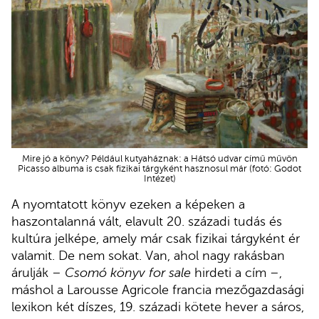
Mire jó a könyv? Például kutyaháznak: a Hátsó udvar című művön
Picasso albuma is csak fizikai tárgyként hasznosul már (fotó: Godot
Intézet)
A nyomtatott könyv ezeken a képeken a
haszontalanná vált, elavult 20. századi tudás és
kultúra jelképe, amely már csak fizikai tárgyként ér
valamit. De nem sokat. Van, ahol nagy rakásban
árulják –
Csomó könyv for sale
hirdeti a cím –,
máshol a Larousse Agricole francia mezőgazdasági
lexikon két díszes, 19. századi kötete hever a sáros,