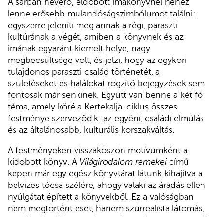
A sárban heverő, eldobott imakönyvnél nehéz
lenne erősebb mulandóságszimbólumot találni:
egyszerre jeleníti meg annak a régi, paraszti
kultúrának a végét, amiben a könyvnek és az
imának egyaránt kiemelt helye, nagy
megbecsültsége volt, és jelzi, hogy az egykori
tulajdonos paraszti család történetét, a
születéseket és halálokat rögzítő bejegyzések sem
fontosak már senkinek. Együtt van benne a két fő
téma, amely köré a Kertekalja-ciklus összes
festménye szerveződik: az egyéni, családi elmúlás
és az általánosabb, kulturális korszakváltás.
A festményeken visszaköszön motívumként a
kidobott könyv. A
Világirodalom remekei
című
képen már egy egész könyvtárat látunk kihajítva a
belvizes tócsa szélére, ahogy valaki az áradás ellen
nyúlgátat épített a könyvekből. Ez a valóságban
nem megtörtént eset, hanem szürrealista látomás,