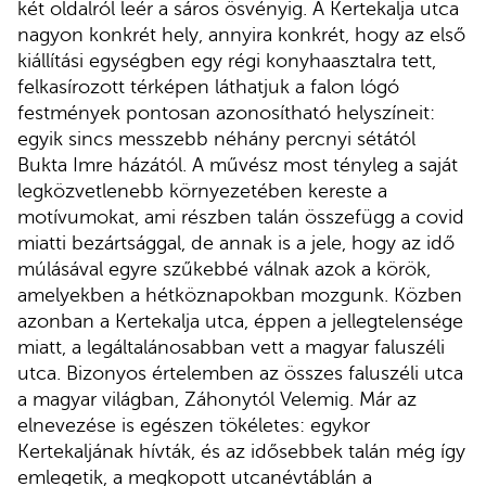
két oldalról leér a sáros ösvényig. A Kertekalja utca
nagyon konkrét hely, annyira konkrét, hogy az első
kiállítási egységben egy régi konyhaasztalra tett,
felkasírozott térképen láthatjuk a falon lógó
festmények pontosan azonosítható helyszíneit:
egyik sincs messzebb néhány percnyi sétától
Bukta Imre házától. A művész most tényleg a saját
legközvetlenebb környezetében kereste a
motívumokat, ami részben talán összefügg a covid
miatti bezártsággal, de annak is a jele, hogy az idő
múlásával egyre szűkebbé válnak azok a körök,
amelyekben a hétköznapokban mozgunk. Közben
azonban a Kertekalja utca, éppen a jellegtelensége
miatt, a legáltalánosabban vett a magyar faluszéli
utca. Bizonyos értelemben az összes faluszéli utca
a magyar világban, Záhonytól Velemig. Már az
elnevezése is egészen tökéletes: egykor
Kertekaljának hívták, és az idősebbek talán még így
emlegetik, a megkopott utcanévtáblán a