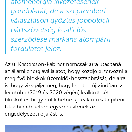
atomenergia kivezetésének
gondolatát, de a szeptemberi
választáson győztes jobboldali
pártszövetség koalíciós
szerződése markáns atompárti
fordulatot
jelez.
Az új Kristersson-kabinet nemcsak arra utasítaná
az állami energiavállalatot, hogy kezdje el tervezni a
meglévő blokkok üzemidő-hosszabbítását, de arra
is, hogy vizsgálja meg, hogy lehetne újraindítani a
legutóbb (2019 és 2020 végén) leállított két
blokkot és hogy hol lehetne új reaktorokat építeni.
Utóbbi érdekében egyszerűsítenék az
engedélyezési eljárást is.