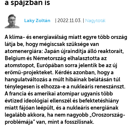
a spájzban is
Laky Zoltán
| 2022.11.03. |
Nagytotál
A klíma- és energiaválság miatt egyre több ország
látja be, hogy mégiscsak szüksége van
atomenergiára: Japán újraindítja álló reaktorait,
Belgium és Németország elhalasztotta az
atomstopot, Európában sorra jelentik be az új
erőmű-projekteket. Kérdés azonban, hogy a
hangulatváltozás a múlt hibáinak belátásán túl
ténylegesen is elhozza-e a nukleáris reneszánszt.
A francia és amerikai atomipar ugyanis több
évtized ideológiai ellenszél és befektetéshiány
miatt fájóan leépült, és a nukleáris energiának
legalább akkora, ha nem nagyobb „Oroszország-
problémája” van, mint a fosszilisnak.