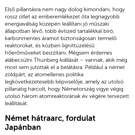
Első pillantásra nem nagy dolog kimondani, hogy
rossz ötlet az emberemlékezet óta legnagyobb
energiaválság közepén leállítani jó műszaki
állapotban lévő, több évtized tartalékkal bíró,
karbonmentes áramot biztonságosan termelő
reaktorokat, és közben lignittüzelésű
hőerőműveket beizzítani. Mégsem érdemes
alábecsülni Thunberg kiállását – vannak, akik még
most sem jutottak el a belátásra. Például a német
zöldpárt, az atomellenes politika
legkövetkezetesebb képviselője, amely az utolsó
pillanatig harcolt, hogy Németország vigye végig
utolsó három atomreaktorának év végére tervezett
leállítását.
Német hátraarc, fordulat
Japánban