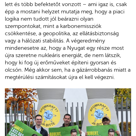
lett és több befektetőt vonzott – ami igaz is, csak
épp a mostani helyzet mutatja meg, hogy a piaci
logika nem tudott jól beárazni olyan
szempontokat, mint a karbonemissziók
csökkentése, a geopolitika, az ellátásbiztonság
vagy a hálózati stabilitás. A végeredmény
mindenesetre az, hogy a Nyugat egy része most
újra szeretne nukleáris energiát, de nem látszik,
hogy ki fog új erőműveket építeni gyorsan és
olcsón. Még akkor sem, ha a gázárrobbanás miatt a
megtérülési számításokat újra el kell végezni.