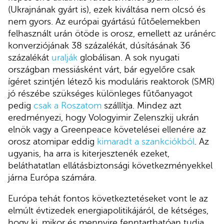
(Ukrajnának gyárt is), ezek kiváltása nem olcsó és
nem gyors. Az európai gyártású fűtőelemekben
felhasznált urán ötöde is orosz, emellett az uránérc
konverziójának 38 százalékát, dúsításának 36
százalékát
uralják
globálisan. A sok nyugati
országban messiásként várt, bár egyelőre csak
ígéret szintjén létező kis moduláris reaktorok (SMR)
jó részébe szükséges különleges fűtőanyagot
pedig
csak a Roszatom
szállítja. Mindez azt
eredményezi, hogy Vologyimir Zelenszkij ukrán
elnök vagy a Greenpeace követelései ellenére az
orosz atomipar eddig
kimaradt a szankciókból
. Az
ugyanis, ha arra is kiterjesztenék ezeket,
beláthatatlan ellátásbiztonsági következményekkel
járna Európa számára.
Európa tehát fontos következtetéseket vont le az
elmúlt évtizedek energiapolitikájáról, de kétséges,
hogy ki, mikor és mennyire fenntarthatóan tudja