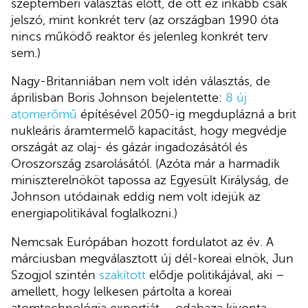
szeptemberi választás előtt, de ott ez inkább csak
jelszó, mint konkrét terv (az országban 1990 óta
nincs működő reaktor és jelenleg konkrét terv
sem.)
Nagy-Britanniában nem volt idén választás, de
áprilisban Boris Johnson bejelentette:
8 új
atomerőmű
építésével 2050-ig megduplázná a brit
nukleáris áramtermelő kapacitást, hogy megvédje
országát az olaj- és gázár ingadozásától és
Oroszország zsarolásától. (Azóta már a harmadik
miniszterelnököt tapossa az Egyesült Királyság, de
Johnson utódainak eddig nem volt idejük az
energiapolitikával foglalkozni.)
Nemcsak Európában hozott fordulatot az év. A
márciusban megválasztott új dél-koreai elnök, Jun
Szogjol szintén
szakított
elődje politikájával, aki –
amellett, hogy lelkesen pártolta a koreai
atomtechnológia exportját – odahaza kivonta