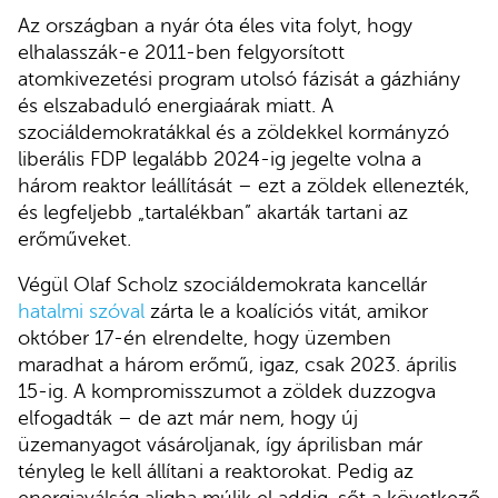
Az országban a nyár óta éles vita folyt, hogy
elhalasszák-e 2011-ben felgyorsított
atomkivezetési program utolsó fázisát a gázhiány
és elszabaduló energiaárak miatt. A
szociáldemokratákkal és a zöldekkel kormányzó
liberális FDP legalább 2024-ig jegelte volna a
három reaktor leállítását – ezt a zöldek ellenezték,
és legfeljebb „tartalékban” akarták tartani az
erőműveket.
Végül Olaf Scholz szociáldemokrata kancellár
hatalmi szóval
zárta le a koalíciós vitát, amikor
október 17-én elrendelte, hogy üzemben
maradhat a három erőmű, igaz, csak 2023. április
15-ig. A kompromisszumot a zöldek duzzogva
elfogadták – de azt már nem, hogy új
üzemanyagot vásároljanak, így áprilisban már
tényleg le kell állítani a reaktorokat. Pedig az