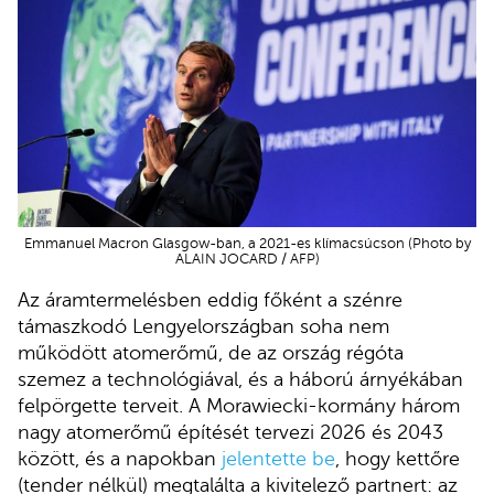
Emmanuel Macron Glasgow-ban, a 2021-es klímacsúcson (Photo by
ALAIN JOCARD / AFP)
Az áramtermelésben eddig főként a szénre
támaszkodó Lengyelországban soha nem
működött atomerőmű, de az ország régóta
szemez a technológiával, és a háború árnyékában
felpörgette terveit. A Morawiecki-kormány három
nagy atomerőmű építését tervezi 2026 és 2043
között, és a napokban
jelentette be
, hogy kettőre
(tender nélkül) megtalálta a kivitelező partnert: az