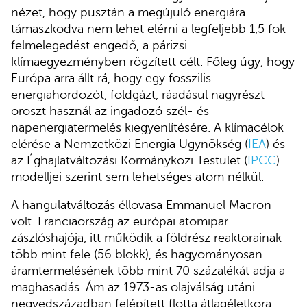
nézet, hogy pusztán a megújuló energiára
támaszkodva nem lehet elérni a legfeljebb 1,5 fok
felmelegedést engedő, a párizsi
klímaegyezményben rögzített célt. Főleg úgy, hogy
Európa arra állt rá, hogy egy fosszilis
energiahordozót, földgázt, ráadásul nagyrészt
oroszt használ az ingadozó szél- és
napenergiatermelés kiegyenlítésére. A klímacélok
elérése a Nemzetközi Energia Ügynökség (
IEA
) és
az Éghajlatváltozási Kormányközi Testület (
IPCC
)
modelljei szerint sem lehetséges atom nélkül.
A hangulatváltozás éllovasa Emmanuel Macron
volt. Franciaország az európai atomipar
zászlóshajója, itt működik a földrész reaktorainak
több mint fele (56 blokk), és hagyományosan
áramtermelésének több mint 70 százalékát adja a
maghasadás. Ám az 1973-as olajválság utáni
negyedszázadban felépített flotta átlagéletkora