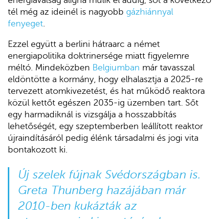
energiaválság aligha múlik el addig, sőt a következő
tél még az ideinél is nagyobb
gázhiánnyal
fenyeget
.
Ezzel együtt a berlini hátraarc a német
energiapolitika doktrinersége miatt figyelemre
méltó. Mindeközben
Belgiumban
már tavasszal
eldöntötte a kormány, hogy elhalasztja a 2025-re
tervezett atomkivezetést, és hat működő reaktora
közül kettőt egészen 2035-ig üzemben tart. Sőt
egy harmadiknál is vizsgálja a hosszabbítás
lehetőségét, egy szeptemberben leállított reaktor
újraindításáról pedig élénk társadalmi és jogi vita
bontakozott ki.
Új szelek fújnak Svédországban is.
Greta Thunberg hazájában már
2010-ben kukázták az