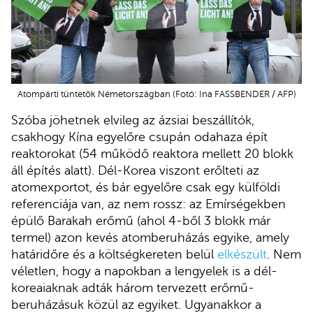
Atompárti tüntetők Németországban (Fotó: Ina FASSBENDER / AFP)
Szóba jöhetnek elvileg az ázsiai beszállítók,
csakhogy Kína egyelőre csupán odahaza épít
reaktorokat (54 működő reaktora mellett 20 blokk
áll építés alatt). Dél-Korea viszont erőlteti az
atomexportot, és bár egyelőre csak egy külföldi
referenciája van, az nem rossz: az Emírségekben
épülő Barakah erőmű (ahol 4-ből 3 blokk már
termel) azon kevés atomberuházás egyike, amely
határidőre és a költségkereten belül
elkészült
. Nem
véletlen, hogy a napokban a lengyelek is a dél-
koreaiaknak adták három tervezett erőmű-
beruházásuk közül az egyiket. Ugyanakkor a