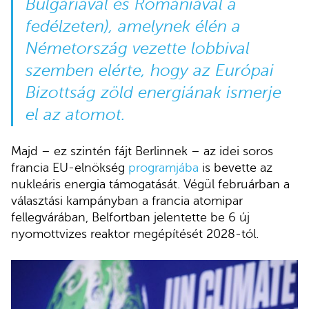
Bulgáriával és Romániával a
fedélzeten), amelynek élén a
Németország vezette lobbival
szemben elérte, hogy az Európai
Bizottság zöld energiának
ismerje
el
az atomot.
Majd – ez szintén fájt Berlinnek – az idei soros
francia EU-elnökség
programjába
is bevette az
nukleáris energia támogatását. Végül februárban a
választási kampányban a francia atomipar
fellegvárában, Belfortban jelentette be 6 új
nyomottvizes reaktor megépítését 2028-tól.