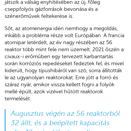
játszik a válság enyhítésében az új, főleg
cseppfolyós gázforrások bevonása és a
szénerőművek feltekerése is.
Sőt, az atomenergia idén nemhogy a megoldás,
inkább a probléma része volt Európában. A francia
atomipar letérdelt, az év nagy részében az 56
reaktor több mint fele nem üzemelt. 2021 őszén a
civaux-i erőműben egy tervezett karbantartás
során korróziós repedéseket fedeztek fel, és mivel
kiderült, hogy típushibáról van szó, sorra állították
le az ugyanolyan reaktorokat. Erre jött a forró és
száraz nyár, amikor vissza kellett fogni a folyók
mellé épült, azok vizével hűtött reaktorok
termelését.
Augusztus végén az 56 reaktorból
32 állt
, és a beépített kapacitás