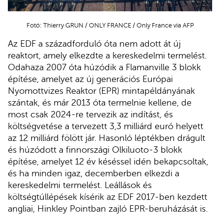
Fotó: Thierry GRUN / ONLY FRANCE / Only France via AFP
Az EDF a századforduló óta nem adott át új
reaktort, amely elkezdte a kereskedelmi termelést.
Odahaza 2007 óta húzódik a Flamanville 3 blokk
építése, amelyet az új generációs Európai
Nyomottvizes Reaktor (EPR) mintapéldányának
szántak, és már 2013 óta termelnie kellene, de
most csak 2024-re tervezik az indítást, és
költségvetése a tervezett 3,3 milliárd euró helyett
az 12 milliárd fölött jár. Hasonló léptékben drágult
és húzódott a finnországi Olkiluoto-3 blokk
építése, amelyet 12 év késéssel idén bekapcsoltak,
és ha minden igaz, decemberben elkezdi a
kereskedelmi termelést. Leállások és
költségtúllépések kísérik az EDF 2017-ben kezdett
angliai, Hinkley Pointban zajló EPR-beruházását is.