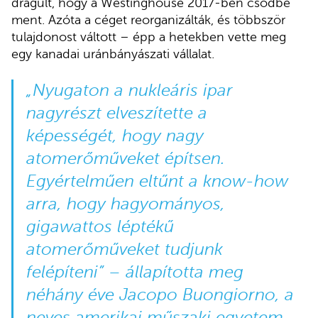
drágult, hogy a Westinghouse 2017-ben csődbe
ment. Azóta a céget reorganizálták, és többször
tulajdonost váltott – épp a hetekben vette meg
egy kanadai uránbányászati vállalat.
„Nyugaton a nukleáris ipar
nagyrészt elveszítette a
képességét, hogy nagy
atomerőműveket építsen.
Egyértelműen eltűnt a know-how
arra, hogy hagyományos,
gigawattos léptékű
atomerőműveket tudjunk
felépíteni” –
állapította meg
néhány éve Jacopo Buongiorno, a
neves amerikai műszaki egyetem,