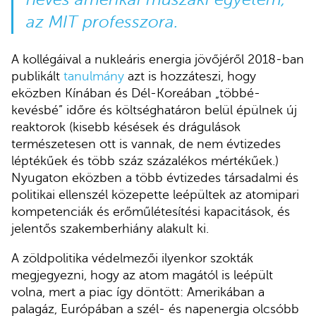
az MIT professzora.
A kollégáival a nukleáris energia jövőjéről 2018-ban
publikált
tanulmány
azt is hozzáteszi, hogy
eközben Kínában és Dél-Koreában „többé-
kevésbé” időre és költséghatáron belül épülnek új
reaktorok (kisebb késések és drágulások
természetesen ott is vannak, de nem évtizedes
léptékűek és több száz százalékos mértékűek.)
Nyugaton eközben a több évtizedes társadalmi és
politikai ellenszél közepette leépültek az atomipari
kompetenciák és erőműlétesítési kapacitások, és
jelentős szakemberhiány alakult ki.
A zöldpolitika védelmezői ilyenkor szokták
megjegyezni, hogy az atom magától is leépült
volna, mert a piac így döntött: Amerikában a
palagáz, Európában a szél- és napenergia olcsóbb