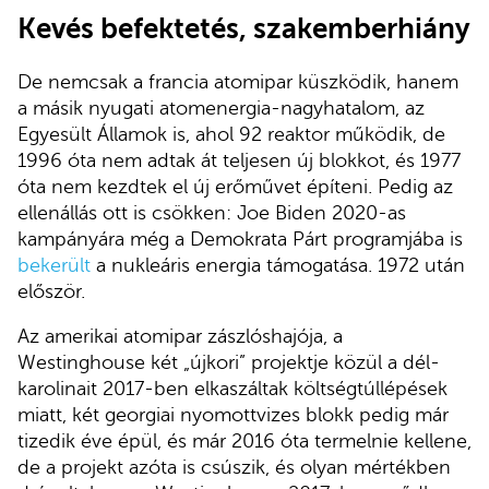
Kevés befektetés, szakemberhiány
De nemcsak a francia atomipar küszködik, hanem
a másik nyugati atomenergia-nagyhatalom, az
Egyesült Államok is, ahol 92 reaktor működik, de
1996 óta nem adtak át teljesen új blokkot, és 1977
óta nem kezdtek el új erőművet építeni. Pedig az
ellenállás ott is csökken: Joe Biden 2020-as
kampányára még a Demokrata Párt programjába is
bekerült
a nukleáris energia támogatása. 1972 után
először.
Az amerikai atomipar zászlóshajója, a
Westinghouse két „újkori” projektje közül a dél-
karolinait 2017-ben elkaszáltak költségtúllépések
miatt, két georgiai nyomottvizes blokk pedig már
tizedik éve épül, és már 2016 óta termelnie kellene,
de a projekt azóta is csúszik, és olyan mértékben