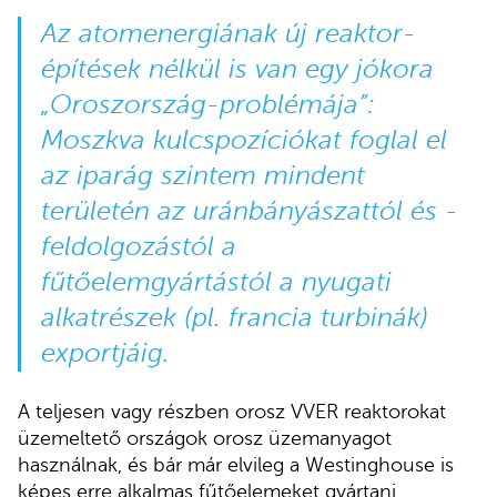
Az atomenergiának új reaktor-
építések nélkül is van egy jókora
„Oroszország-problémája”:
Moszkva kulcspozíciókat foglal el
az iparág szintem mindent
területén az uránbányászattól és -
feldolgozástól a
fűtőelemgyártástól a nyugati
alkatrészek (pl. francia turbinák)
exportjáig.
A teljesen vagy részben orosz VVER reaktorokat
üzemeltető országok orosz üzemanyagot
használnak, és bár már elvileg a Westinghouse is
képes erre alkalmas fűtőelemeket gyártani