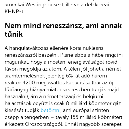
amerikai Westinghouse-t, illetve a dél-koreai
KHNP-t.
Nem mind reneszánsz, ami annak
tűnik
A hangulatváltozás ellenére korai nukleáris
reneszánszról beszélni. Pláne abba a hitbe ringatni
magunkat, hogy a mostani energiaválságot rövid
távon megoldja az atom. A télen jól jöhet a német
áramtermelésnek jelenleg 6%-át adó három
reaktor 4200 megawattos kapacitása (bár az új
fűtőanyag hiánya miatt csak részben tudják majd
használni), ám a németországi és belgiumi
halasztások együtt is csak 8 milliárd köbméter gáz
kiesését tudják
betömni
, ami európai szinten
csepp a tengerben – tavaly 155 milliárd köbmétert
érkezett Oroszországból. Ennél nagyobb szerepet