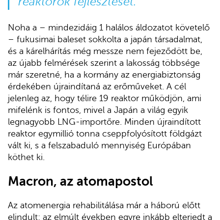
reaktorok fejlesztését.
Noha a – mindezidáig 1 halálos áldozatot követelő
– fukusimai baleset sokkolta a japán társadalmat,
és a kárelhárítás még messze nem fejeződött be,
az újabb felmérések szerint a lakosság többsége
már szeretné, ha a kormány az energiabiztonság
érdekében újraindítaná az erőműveket. A cél
jelenleg az, hogy télire 19 reaktor működjön, ami
mifelénk is fontos, mivel a Japán a világ egyik
legnagyobb LNG-importőre. Minden újraindított
reaktor egymillió tonna cseppfolyósított földgázt
vált ki, s a felszabaduló mennyiség Európában
köthet ki.
Macron, az atomapostol
Az atomenergia rehabilitálása már a háború előtt
elindult: az elmúlt években egyre inkább elterjedt a