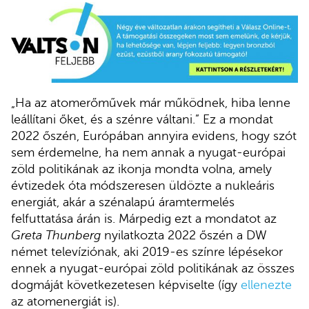
„Ha az atomerőművek már működnek, hiba lenne
leállítani őket, és a szénre váltani.” Ez a mondat
2022 őszén, Európában annyira evidens, hogy szót
sem érdemelne, ha nem annak a nyugat-európai
zöld politikának az ikonja mondta volna, amely
évtizedek óta módszeresen üldözte a nukleáris
energiát, akár a szénalapú áramtermelés
felfuttatása árán is. Márpedig ezt a mondatot az
Greta Thunberg
nyilatkozta 2022 őszén a DW
német televíziónak, aki 2019-es színre lépésekor
ennek a nyugat-európai zöld politikának az összes
dogmáját következetesen képviselte (így
ellenezte
az atomenergiát is).