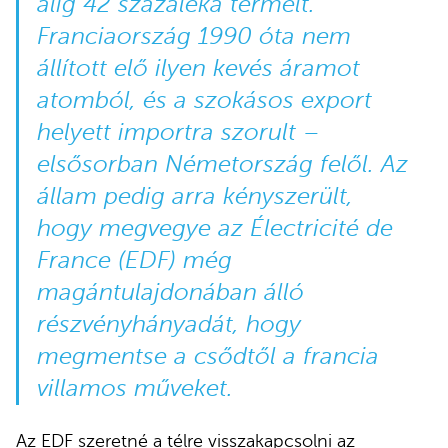
alig 42 százaléka termelt.
Franciaország 1990 óta nem
állított elő ilyen kevés áramot
atomból, és a szokásos export
helyett importra szorult –
elsősorban Németország felől. Az
állam pedig arra kényszerült,
hogy megvegye az Électricité de
France (EDF) még
magántulajdonában álló
részvényhányadát, hogy
megmentse a csődtől a francia
villamos műveket.
Az EDF szeretné a télre visszakapcsolni az