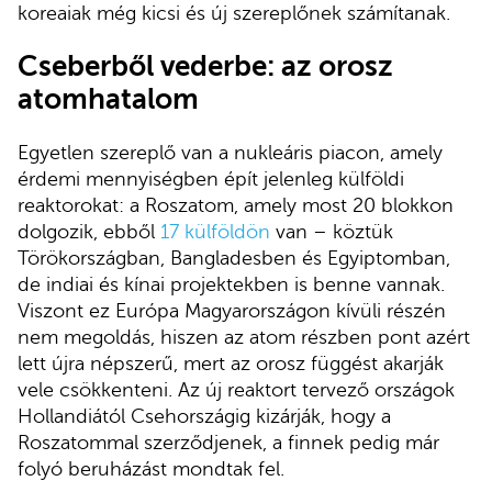
koreaiak még kicsi és új szereplőnek számítanak.
Cseberből vederbe: az orosz
atomhatalom
Egyetlen szereplő van a nukleáris piacon, amely
érdemi mennyiségben épít jelenleg külföldi
reaktorokat: a Roszatom, amely most 20 blokkon
dolgozik, ebből
17 külföldön
van – köztük
Törökországban, Bangladesben és Egyiptomban,
de indiai és kínai projektekben is benne vannak.
Viszont ez Európa Magyarországon kívüli részén
nem megoldás, hiszen az atom részben pont azért
lett újra népszerű, mert az orosz függést akarják
vele csökkenteni. Az új reaktort tervező országok
Hollandiától Csehországig kizárják, hogy a
Roszatommal szerződjenek, a finnek pedig már
folyó beruházást mondtak fel.