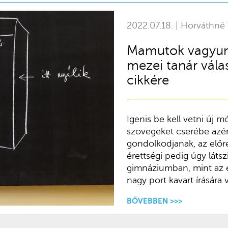
2022.07.18. | Horváthné 
Mamutok vagyunk 
mezei tanár vála
cikkére
Igenis be kell vetni új m
szövegeket cserébe azér
gondolkodjanak, az előre
érettségi pedig úgy látsz
gimnáziumban, mint az 
nagy port kavart írására 
BŐVEBBEN >>>