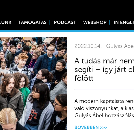
LUNK
TÁMOGATÁS
PODCAST
WEBSHOP
IN ENGL
2022.10.14. | Gulyás Ábe
A tudás már nem 
segíti – így járt 
fölött
A modern kapitalista ren
való viszonyunkat, a kla
Gulyás Ábel hozzászólása
BŐVEBBEN >>>