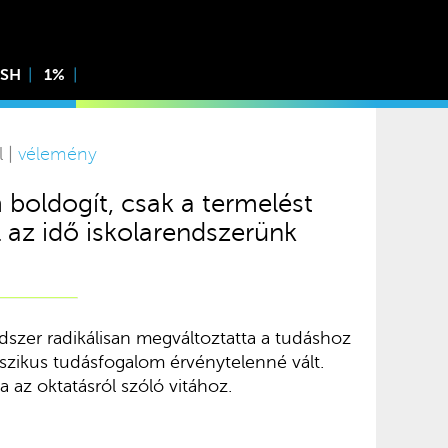
ISH
1%
l |
vélemény
boldogít, csak a termelést
el az idő iskolarendszerünk
dszer radikálisan megváltoztatta a tudáshoz
sszikus tudásfogalom érvénytelenné vált.
 az oktatásról szóló vitához.