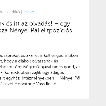
Vass Ildikó |
esszé
és itt az olvadás! – egy
sza Nényei Pál elitpozíciós
ódszereket és akár el is kell engedni ókori
t, hogy a diákok olvassanak és
hozott érettségi műfajával nincs gond, az
ik, korrektebben zajlik egy átlagos
elit egyházi intézményekben – Nényei Pál
válaszol Horváthné Vass Ildikó.