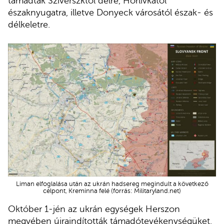
támadtak Sziverszktől délre, Horlivkától
északnyugatra, illetve Donyeck városától észak- és
délkeletre.
Liman elfoglalása után az ukrán hadsereg megindult a következő
célpont, Kreminna felé (forrás: Militaryland.net)
Október 1-jén az ukrán egységek Herszon
megyében újraindították támadótevékenységüket,