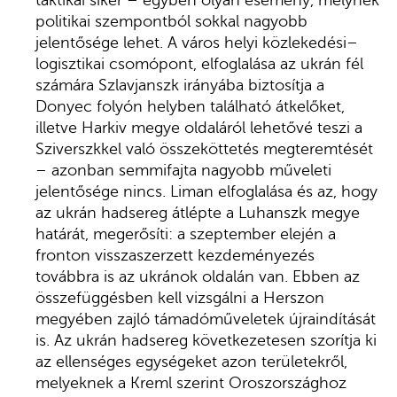
taktikai siker – egyben olyan esemény, melynek
politikai szempontból sokkal nagyobb
jelentősége lehet. A város helyi közlekedési–
logisztikai csomópont, elfoglalása az ukrán fél
számára Szlavjanszk irányába biztosítja a
Donyec folyón helyben található átkelőket,
illetve Harkiv megye oldaláról lehetővé teszi a
Sziverszkkel való összeköttetés megteremtését
– azonban semmifajta nagyobb műveleti
jelentősége nincs. Liman elfoglalása és az, hogy
az ukrán hadsereg átlépte a Luhanszk megye
határát, megerősíti: a szeptember elején a
fronton visszaszerzett kezdeményezés
továbbra is az ukránok oldalán van. Ebben az
összefüggésben kell vizsgálni a Herszon
megyében zajló támadóműveletek újraindítását
is. Az ukrán hadsereg következetesen szorítja ki
az ellenséges egységeket azon területekről,
melyeknek a Kreml szerint Oroszországhoz