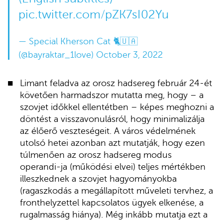
pic.twitter.com/pZK7sI02Yu
— Special Kherson Cat 🐈🇺🇦
(@bayraktar_1love)
October 3, 2022
Limant feladva az orosz hadsereg február 24-ét
követően harmadszor mutatta meg, hogy – a
szovjet időkkel ellentétben – képes meghozni a
döntést a visszavonulásról, hogy minimalizálja
az élőerő veszteségeit. A város védelmének
utolsó hetei azonban azt mutatják, hogy ezen
túlmenően az orosz hadsereg modus
operandi-ja (működési elvei) teljes mértékben
illeszkednek a szovjet hagyományokba
(ragaszkodás a megállapított műveleti tervhez, a
fronthelyzettel kapcsolatos ügyek elkenése, a
rugalmasság hiánya). Még inkább mutatja ezt a