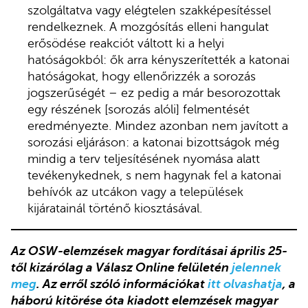
szolgáltatva vagy elégtelen szakképesítéssel
rendelkeznek. A mozgósítás elleni hangulat
erősödése reakciót váltott ki a helyi
hatóságokból: ők arra kényszerítették a katonai
hatóságokat, hogy ellenőrizzék a sorozás
jogszerűségét – ez pedig a már besorozottak
egy részének [sorozás alóli] felmentését
eredményezte. Mindez azonban nem javított a
sorozási eljáráson: a katonai bizottságok még
mindig a terv teljesítésének nyomása alatt
tevékenykednek, s nem hagynak fel a katonai
behívók az utcákon vagy a települések
kijáratainál történő kiosztásával.
Az OSW-elemzések magyar fordításai április 25-
től kizárólag a Válasz Online felületén
jelennek
meg
. Az erről szóló információkat
itt olvashatja
, a
háború kitörése óta kiadott elemzések magyar