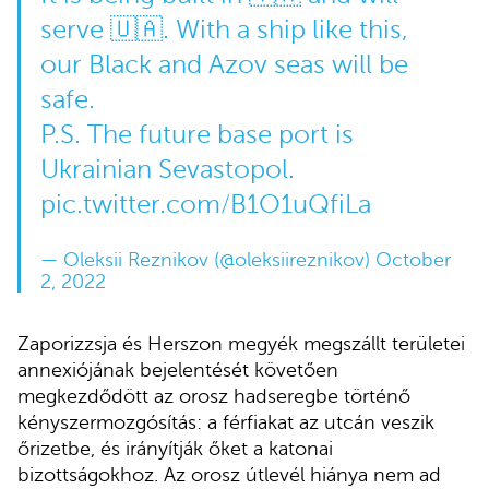
serve 🇺🇦. With a ship like this,
our Black and Azov seas will be
safe.
P.S. The future base port is
Ukrainian Sevastopol.
pic.twitter.com/B1O1uQfiLa
— Oleksii Reznikov (@oleksiireznikov)
October
2, 2022
Zaporizzsja és Herszon megyék megszállt területei
annexiójának bejelentését követően
megkezdődött az orosz hadseregbe történő
kényszermozgósítás: a férfiakat az utcán veszik
őrizetbe, és irányítják őket a katonai
bizottságokhoz. Az orosz útlevél hiánya nem ad