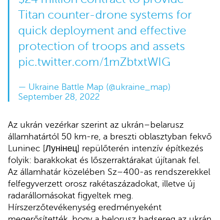
Titan counter-drone systems for
quick deployment and effective
protection of troops and assets
pic.twitter.com/1mZbtxtWIG
— Ukraine Battle Map (@ukraine_map)
September 28, 2022
Az ukrán vezérkar szerint az ukrán–belarusz
államhatártól 50 km-re, a breszti oblasztyban fekvő
Luninec [Лунінец] repülőterén intenzív építkezés
folyik: barakkokat és lőszerraktárakat újítanak fel.
Az államhatár közelében Sz–400-as rendszerekkel
felfegyverzett orosz rakétaszázadokat, illetve új
radarállomásokat figyeltek meg.
Hírszerzőtevékenység eredményeként
megerősítették, hogy a belorusz hadsereg az ukrán