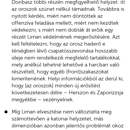
Donbasz többi részén megfigyelhető helyzet: itt
az oroszok szünet nélkül támadnak. Továbbra is
nyitott kérdés, miért nem döntöttek az
offenzíva feladása mellett, miért nem kezdtek
védekezni, s miért nem dobták át erőik egy
részét Liman védelmének megerősítésére. Azt
kell feltételezni, hogy az orosz haderő e
térségben lévő csapatösszevonása hosszabb
ideje nem rendelkezik megfelelő tartalékokkal,
mely anélkül tehetné lehetővé a harcban való
részvételt, hogy egyéb [front]szakaszokat
kimerítenének. Helyi információkból az derül ki,
hogy [az oroszok] minden új erősítést
következetesen délre – Herszon és Zaporizzsja
megyékbe – vezényelnek.
Míg Liman elvesztése nem változtatta meg
számottevően a katonai helyzetet, más
dimenzióban azonban jelentős problémát okoz