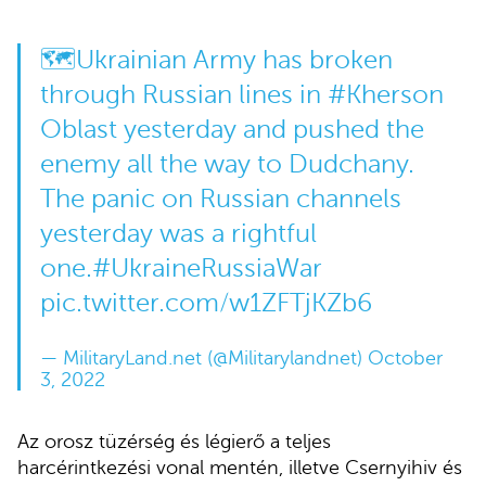
🗺️Ukrainian Army has broken
through Russian lines in
#Kherson
Oblast yesterday and pushed the
enemy all the way to Dudchany.
The panic on Russian channels
yesterday was a rightful
one.
#UkraineRussiaWar
pic.twitter.com/w1ZFTjKZb6
— MilitaryLand.net (@Militarylandnet)
October
3, 2022
Az orosz tüzérség és légierő a teljes
harcérintkezési vonal mentén, illetve Csernyihiv és