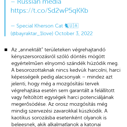
– Russian media
https://t.co/Sd2wP5qKKb
— Special Kherson Cat 🐈🇺🇦
(@bayraktar_1love)
October 3, 2022
Az „annektált” területeken végrehajtandó
kényszersorozásról szóló döntés mögött
egyértelműen elnyomó szándék húzódik meg.
A besorozottaknak nincs kedvük harcolni, harci
képességeik pedig alacsonyak – mindez azt
jelenti, hogy még a mozgósítási tervek
végrehajtása esetén sem garantált a felállított
vagy feltöltött egységek harci potenciáljának
megerősödése. Az orosz mozgósítás még
mindig szervezési zavarokkal küszködik. A
kaotikus sorozásba esetenként olyanok is
beleesnek, akik alkalmatlanok a katonai