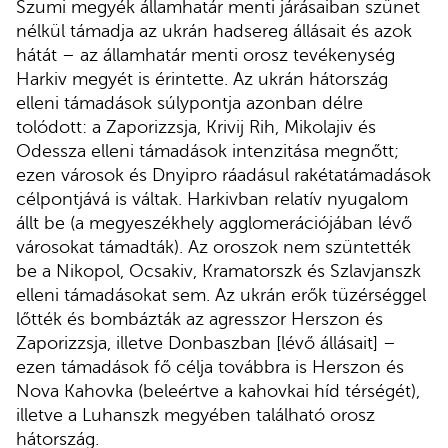
Szumi megyék államhatár menti járásaiban szünet
nélkül támadja az ukrán hadsereg állásait és azok
hátát – az államhatár menti orosz tevékenység
Harkiv megyét is érintette. Az ukrán hátország
elleni támadások súlypontja azonban délre
tolódott: a Zaporizzsja, Krivij Rih, Mikolajiv és
Odessza elleni támadások intenzitása megnőtt;
ezen városok és Dnyipro ráadásul rakétatámadások
célpontjává is váltak. Harkivban relatív nyugalom
állt be (a megyeszékhely agglomerációjában lévő
városokat támadták). Az oroszok nem szüntették
be a Nikopol, Ocsakiv, Kramatorszk és Szlavjanszk
elleni támadásokat sem. Az ukrán erők tüzérséggel
lőtték és bombázták az agresszor Herszon és
Zaporizzsja, illetve Donbaszban [lévő állásait] –
ezen támadások fő célja továbbra is Herszon és
Nova Kahovka (beleértve a kahovkai híd térségét),
illetve a Luhanszk megyében található orosz
hátország.