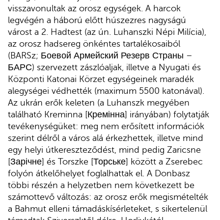
visszavonultak az orosz egységek. A harcok
legvégén a háború előtt húszezres nagyságú
várost a 2. Hadtest (az ún. Luhanszki Népi Milícia),
az orosz hadsereg önkéntes tartalékosaiból
(BARSz; Боевой Армейский Резерв Страны –
БАРС) szervezett zászlóaljak, illetve a Nyugati és
Központi Katonai Körzet egységeinek maradék
alegységei védhették (maximum 5500 katonával).
Az ukrán erők keleten (a Luhanszk megyében
található Kreminna [Кремінна] irányában) folytatják
tevékenységüket: meg nem erősített információk
szerint délről a város alá érkezhettek, illetve mind
egy helyi útkereszteződést, mind pedig Zaricsne
[Зарічне] és Torszke [Торське] között a Zserebec
folyón átkelőhelyet foglalhattak el. A Donbasz
többi részén a helyzetben nem következett be
számottevő változás: az orosz erők megismételték
a Bahmut elleni támadáskísérleteket, s sikertelenül