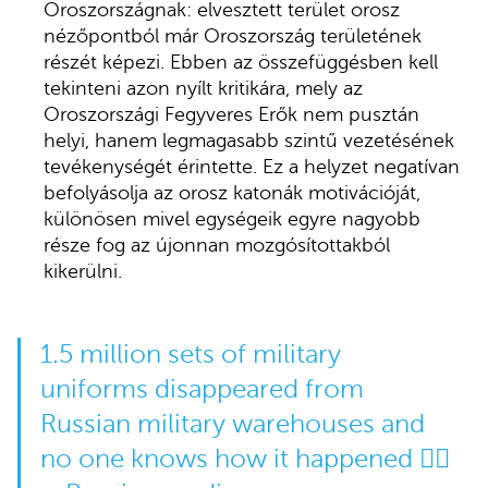
Oroszországnak: elvesztett terület orosz
nézőpontból már Oroszország területének
részét képezi. Ebben az összefüggésben kell
tekinteni azon nyílt kritikára, mely az
Oroszországi Fegyveres Erők nem pusztán
helyi, hanem legmagasabb szintű vezetésének
tevékenységét érintette. Ez a helyzet negatívan
befolyásolja az orosz katonák motivációját,
különösen mivel egységeik egyre nagyobb
része fog az újonnan mozgósítottakból
kikerülni.
1.5 million sets of military
uniforms disappeared from
Russian military warehouses and
no one knows how it happened 🤷‍♂️