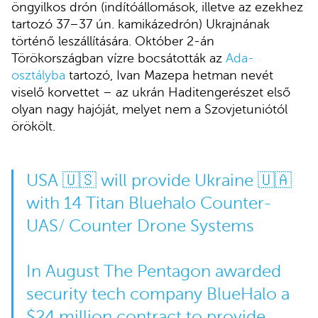
öngyilkos drón (indítóállomások, illetve az ezekhez
tartozó 37–37 ún. kamikázedrón) Ukrajnának
történő leszállítására. Október 2-án
Törökországban vízre bocsátották az
Ada-
osztályba
tartozó, Ivan Mazepa hetman nevét
viselő korvettet – az ukrán Haditengerészet első
olyan nagy hajóját, melyet nem a Szovjetuniótól
örökölt.
USA 🇺🇸 will provide Ukraine 🇺🇦
with 14 Titan Bluehalo Counter-
UAS/ Counter Drone Systems
In August The Pentagon awarded
security tech company BlueHalo a
$24 million contract to provide