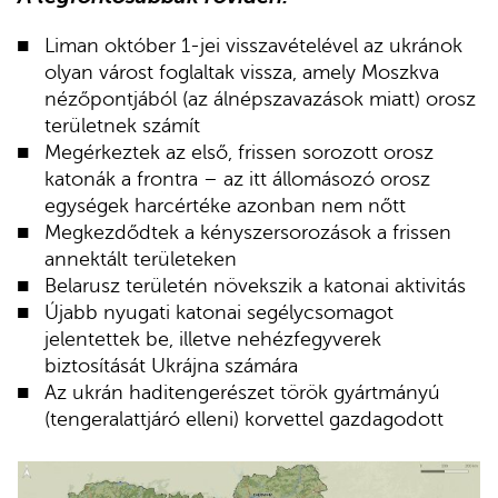
Liman október 1-jei visszavételével az ukránok
olyan várost foglaltak vissza, amely Moszkva
nézőpontjából (az álnépszavazások miatt) orosz
területnek számít
Megérkeztek az első, frissen sorozott orosz
katonák a frontra – az itt állomásozó orosz
egységek harcértéke azonban nem nőtt
Megkezdődtek a kényszersorozások a frissen
annektált területeken
Belarusz területén növekszik a katonai aktivitás
Újabb nyugati katonai segélycsomagot
jelentettek be, illetve nehézfegyverek
biztosítását Ukrájna számára
Az ukrán haditengerészet török gyártmányú
(tengeralattjáró elleni) korvettel gazdagodott