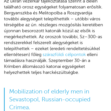
Az ukrán vezérkar tájékoztatása szerint a délen
található orosz egységeket folyamatosan erősítik.
Bergyanszkba és Melitopolba a Roszgvardija
további alegységeit telepíthették – utóbbi város
térségébe az ún. részleges mozgósítás keretében
újonnan besorozott katonák közül az elsők is
megérkezhettek. Az oroszok további, Sz–300-as
rendszerekkel felszerelt alegységeket is
telepíthettek – ezeket (eredeti rendeltetésükkel
ellentétesen) főleg
szárazföldi célpontok
elleni
támadásra használják. Szeptember 30-án a
Krímben állomásozó katonai egységeket
helyezhettek teljes harckészültségbe.
Mobilization of elderly men in
Sevastopol, Russian-occupied
Crimea.