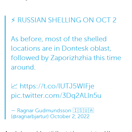
⚡️ RUSSIAN SHELLING ON OCT 2
As before, most of the shelled
locations are in Dontesk oblast,
followed by Zaporizhzhia this time
around.
📈
https://t.co/lUTJ5WIFje
pic.twitter.com/3Dq2ALln5u
— Ragnar Gudmundsson 🇮🇸🇺🇦
(@ragnarbjartur)
October 2, 2022