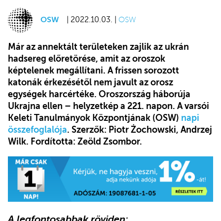
OSW
| 2022.10.03. |
OSW
Már az annektált területeken zajlik az ukrán
hadsereg előretörése, amit az oroszok
képtelenek megállítani. A frissen sorozott
katonák érkezésétől nem javult az orosz
egységek harcértéke. Oroszország háborúja
Ukrajna ellen – helyzetkép a 221. napon. A varsói
Keleti Tanulmányok Központjának (OSW)
napi
összefoglalója
. Szerzők: Piotr Żochowski, Andrzej
Wilk. Fordította: Zeöld Zsombor.
A legfontosabbak röviden: