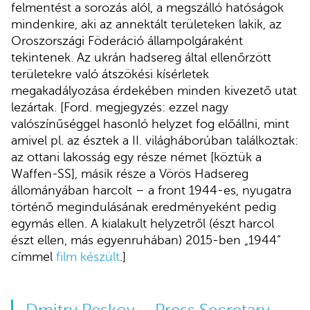
felmentést a sorozás alól, a megszálló hatóságok
mindenkire, aki az annektált területeken lakik, az
Oroszországi Föderáció állampolgáraként
tekintenek. Az ukrán hadsereg által ellenőrzött
területekre való átszökési kísérletek
megakadályozása érdekében minden kivezető utat
lezártak. [Ford. megjegyzés: ezzel nagy
valószínűséggel hasonló helyzet fog előállni, mint
amivel pl. az észtek a II. világháborúban találkoztak:
az ottani lakosság egy része német [köztük a
Waffen-SS], másik része a Vörös Hadsereg
állományában harcolt – a front 1944-es, nyugatra
történő megindulásának eredményeként pedig
egymás ellen. A kialakult helyzetről (észt harcol
észt ellen, más egyenruhában) 2015-ben „1944”
címmel
film készült
.]