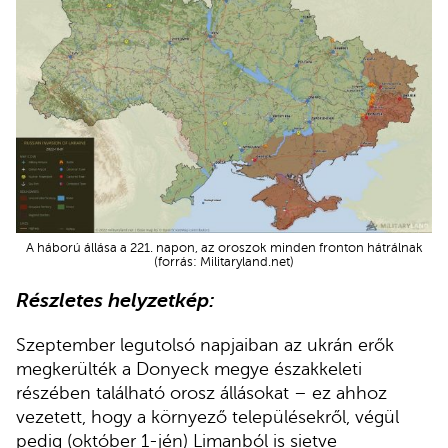
A háború állása a 221. napon, az oroszok minden fronton hátrálnak
(forrás: Militaryland.net)
Részletes helyzetkép:
Szeptember legutolsó napjaiban az ukrán erők
megkerülték a Donyeck megye északkeleti
részében található orosz állásokat – ez ahhoz
vezetett, hogy a környező településekről, végül
pedig (október 1-jén) Limanból is sietve