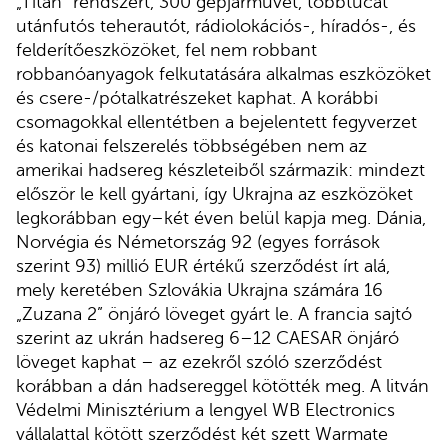
„Titan” rendszert, 300 gépjárművet, többtucat
utánfutós teherautót, rádiolokációs-, híradós-, és
felderítőeszközöket, fel nem robbant
robbanóanyagok felkutatására alkalmas eszközöket
és csere-/pótalkatrészeket kaphat. A korábbi
csomagokkal ellentétben a bejelentett fegyverzet
és katonai felszerelés többségében nem az
amerikai hadsereg készleteiből származik: mindezt
először le kell gyártani, így Ukrajna az eszközöket
legkorábban egy–két éven belül kapja meg. Dánia,
Norvégia és Németország 92 (egyes források
szerint 93) millió EUR értékű szerződést írt alá,
mely keretében Szlovákia Ukrajna számára 16
„Zuzana 2” önjáró löveget gyárt le. A francia sajtó
szerint az ukrán hadsereg 6–12 CAESAR önjáró
löveget kaphat – az ezekről szóló szerződést
korábban a dán hadsereggel kötötték meg. A litván
Védelmi Minisztérium a lengyel WB Electronics
vállalattal kötött szerződést két szett Warmate