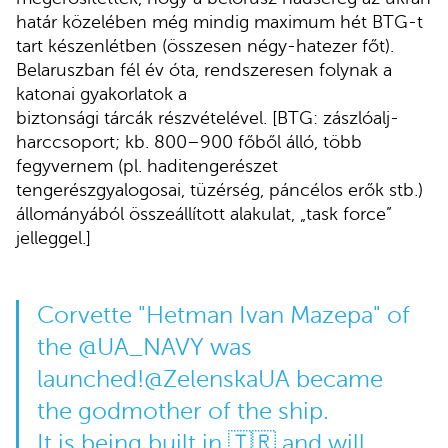
határ közelében még mindig maximum hét BTG-t
tart készenlétben (összesen négy-hatezer főt).
Belaruszban fél év óta, rendszeresen folynak a
katonai gyakorlatok a
biztonsági tárcák részvételével. [BTG: zászlóalj-
harccsoport; kb. 800–900 főből álló, több
fegyvernem (pl. haditengerészet
tengerészgyalogosai, tüzérség, páncélos erők stb.)
állományából összeállított alakulat, „task force”
jelleggel.]
Corvette "Hetman Ivan Mazepa" of
the
@UA_NAVY
was
launched!
@ZelenskaUA
became
the godmother of the ship.
It is being built in 🇹🇷 and will