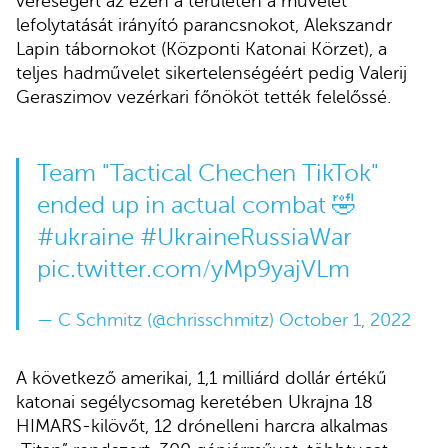
vereségért az ezen a területen a művelet
lefolytatását irányító parancsnokot, Alekszandr
Lapin tábornokot (Központi Katonai Körzet), a
teljes hadművelet sikertelenségéért pedig Valerij
Geraszimov vezérkari főnököt tették felelőssé.
Team "Tactical Chechen TikTok"
ended up in actual combat 🤣
#ukraine
#UkraineRussiaWar
pic.twitter.com/yMp9yajVLm
— C Schmitz (@chrisschmitz)
October 1, 2022
A következő amerikai, 1,1 milliárd dollár értékű
katonai segélycsomag keretében Ukrajna 18
HIMARS-kilövőt, 12 drónelleni harcra alkalmas