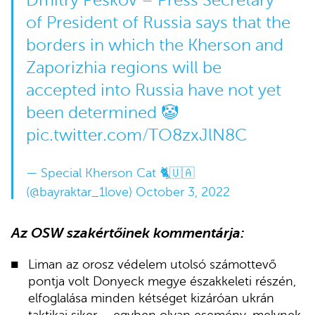
Dmitry Peskov – Press Secretary
of President of Russia says that the
borders in which the Kherson and
Zaporizhia regions will be
accepted into Russia have not yet
been determined 🤡
pic.twitter.com/TO8zxJlN8C
— Special Kherson Cat 🐈🇺🇦
(@bayraktar_1love)
October 3, 2022
Az OSW szakértőinek kommentárja:
Liman az orosz védelem utolsó számottevő
pontja volt Donyeck megye északkeleti részén,
elfoglalása minden kétséget kizáróan ukrán