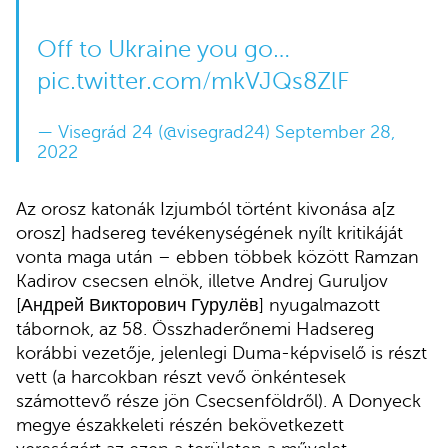
Off to Ukraine you go…
pic.twitter.com/mkVJQs8ZlF
— Visegrád 24 (@visegrad24)
September 28,
2022
Az orosz katonák Izjumból történt kivonása a[z
orosz] hadsereg tevékenységének nyílt kritikáját
vonta maga után – ebben többek között Ramzan
Kadirov csecsen elnök, illetve Andrej Guruljov
[Андрей Викторович Гурулёв] nyugalmazott
tábornok, az 58. Összhaderőnemi Hadsereg
korábbi vezetője, jelenlegi Duma-képviselő is részt
vett (a harcokban részt vevő önkéntesek
számottevő része jön Csecsenföldről). A Donyeck
megye északkeleti részén bekövetkezett