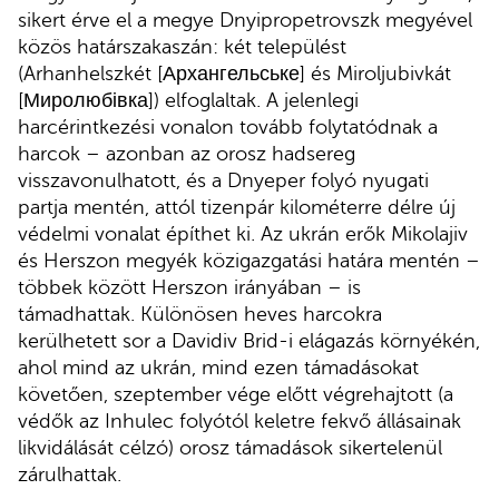
sikert érve el a megye Dnyipropetrovszk megyével
közös határszakaszán: két települést
(Arhanhelszkét [Архангельське] és Miroljubivkát
[Миролюбівка]) elfoglaltak. A jelenlegi
harcérintkezési vonalon tovább folytatódnak a
harcok – azonban az orosz hadsereg
visszavonulhatott, és a Dnyeper folyó nyugati
partja mentén, attól tizenpár kilométerre délre új
védelmi vonalat építhet ki. Az ukrán erők Mikolajiv
és Herszon megyék közigazgatási határa mentén –
többek között Herszon irányában – is
támadhattak. Különösen heves harcokra
kerülhetett sor a Davidiv Brid-i elágazás környékén,
ahol mind az ukrán, mind ezen támadásokat
követően, szeptember vége előtt végrehajtott (a
védők az Inhulec folyótól keletre fekvő állásainak
likvidálását célzó) orosz támadások sikertelenül
zárulhattak.