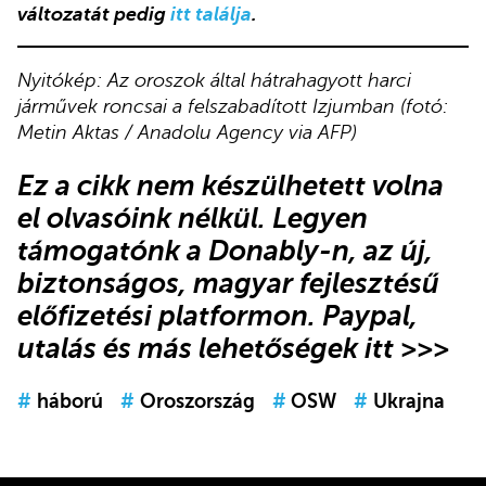
változatát pedig
itt találja
.
Nyitókép:
Az oroszok által hátrahagyott harci
járművek roncsai a felszabadított Izjumban (fotó:
Metin Aktas / Anadolu Agency via AFP)
Ez a cikk
nem készülhetett volna
el olvasóink nélkül.
Legyen
támogatónk
a Donably-n
, az új,
biztonságos, magyar fejlesztésű
előfizetési platformon.
Paypal,
utalás és más lehetőségek itt >>>
#
háború
#
Oroszország
#
OSW
#
Ukrajna