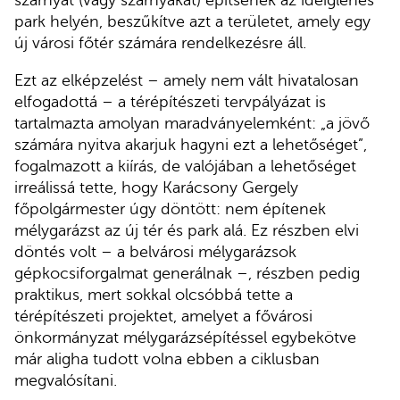
szárnyat (vagy szárnyakat) építsenek az ideiglenes
park helyén, beszűkítve azt a területet, amely egy
új városi főtér számára rendelkezésre áll.
Ezt az elképzelést – amely nem vált hivatalosan
elfogadottá – a térépítészeti tervpályázat is
tartalmazta amolyan maradványelemként: „a jövő
számára nyitva akarjuk hagyni ezt a lehetőséget”,
fogalmazott a kiírás, de valójában a lehetőséget
irreálissá tette, hogy Karácsony Gergely
főpolgármester úgy döntött: nem építenek
mélygarázst az új tér és park alá. Ez részben elvi
döntés volt – a belvárosi mélygarázsok
gépkocsiforgalmat generálnak –, részben pedig
praktikus, mert sokkal olcsóbbá tette a
térépítészeti projektet, amelyet a fővárosi
önkormányzat mélygarázsépítéssel egybekötve
már aligha tudott volna ebben a ciklusban
megvalósítani.