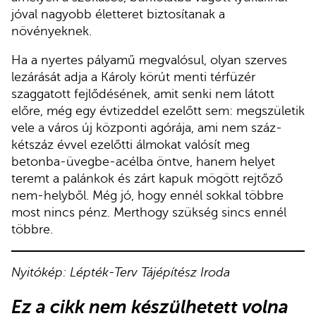
jóval nagyobb életteret biztosítanak a
növényeknek.
Ha a nyertes pályamű megvalósul, olyan szerves
lezárását adja a Károly körút menti térfüzér
szaggatott fejlődésének, amit senki nem látott
előre, még egy évtizeddel ezelőtt sem: megszületik
vele a város új központi agórája, ami nem száz-
kétszáz évvel ezelőtti álmokat valósít meg
betonba-üvegbe-acélba öntve, hanem helyet
teremt a palánkok és zárt kapuk mögött rejtőző
nem-helyből. Még jó, hogy ennél sokkal többre
most nincs pénz. Merthogy szükség sincs ennél
többre.
Nyitókép: Lépték-Terv Tájépítész Iroda
Ez a cikk
nem készülhetett volna