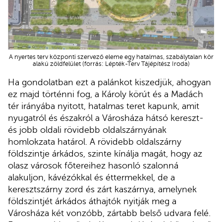
A nyertes terv központi szervező eleme egy hatalmas, szabálytalan kör
alakú zöldfelület (forrás: Lépték-Terv Tájépítész Iroda)
Ha gondolatban ezt a palánkot kiszedjük, ahogyan
ez majd történni fog, a Károly körút és a Madách
tér irányába nyitott, hatalmas teret kapunk, amit
nyugatról és északról a Városháza hátsó kereszt-
és jobb oldali rövidebb oldalszárnyának
homlokzata határol. A rövidebb oldalszárny
földszintje árkádos, szinte kínálja magát, hogy az
olasz városok főtereihez hasonló szalonná
alakuljon, kávézókkal és éttermekkel, de a
keresztszárny zord és zárt kaszárnya, amelynek
földszintjét árkádos áthajtók nyitják meg a
Városháza két vonzóbb, zártabb belső udvara felé.