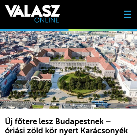
☰
Új főtere lesz Budapestnek –
óriási zöld kör nyert Karácsonyék