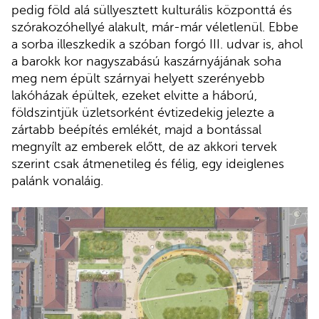
pedig föld alá süllyesztett kulturális központtá és
szórakozóhellyé alakult, már-már véletlenül. Ebbe
a sorba illeszkedik a szóban forgó III. udvar is, ahol
a barokk kor nagyszabású kaszárnyájának soha
meg nem épült szárnyai helyett szerényebb
lakóházak épültek, ezeket elvitte a háború,
földszintjük üzletsorként évtizedekig jelezte a
zártabb beépítés emlékét, majd a bontással
megnyílt az emberek előtt, de az akkori tervek
szerint csak átmenetileg és félig, egy ideiglenes
palánk vonaláig.