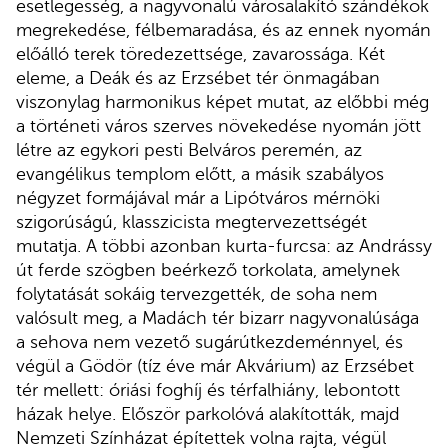
esetlegesség, a nagyvonalú városalakító szándékok
megrekedése, félbemaradása, és az ennek nyomán
előálló terek töredezettsége, zavarossága. Két
eleme, a Deák és az Erzsébet tér önmagában
viszonylag harmonikus képet mutat, az előbbi még
a történeti város szerves növekedése nyomán jött
létre az egykori pesti Belváros peremén, az
evangélikus templom előtt, a másik szabályos
négyzet formájával már a Lipótváros mérnöki
szigorúságú, klasszicista megtervezettségét
mutatja. A többi azonban kurta-furcsa: az Andrássy
út ferde szögben beérkező torkolata, amelynek
folytatását sokáig tervezgették, de soha nem
valósult meg, a Madách tér bizarr nagyvonalúsága
a sehova nem vezető sugárútkezdeménnyel, és
végül a Gödör (tíz éve már Akvárium) az Erzsébet
tér mellett: óriási foghíj és térfalhiány, lebontott
házak helye. Először parkolóvá alakították, majd
Nemzeti Színházat építettek volna rajta, végül