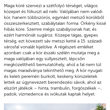
Maga köré szervezi a szétfolyó térséget, világos
közepet és fókuszt ad neki. Valójában nem valódi
kör, hanem többszörös, egymást metsző körökből
összeszerkesztett, szabálytalan forma. Örkény kissé
hibás köre. Szemre mégis szabályosnak hat, és
ezért harmóniát sugároz. Közepe tágas, gyepes
térség, ezt kövezett sáv metszi ketté a 15. századi
városfal vonalát kijelölve. A régészeti emléket
azonban csak a kör északi szélén mutatja meg a
maga valójában egy süllyesztett, lépcsőn
megközelíthető bemutatóhely, ahol a fal nem túl
magas maradványa tekinthető meg. A kör nyugati
és keleti peremén burkolt, keskeny körszeletek
lettek az úgynevezett berendezési sávok, ahol az
elszórt játékok – hinta, trambulin, forgószékek –,
padok, vízmedence és ivókutak kaptak helyet.