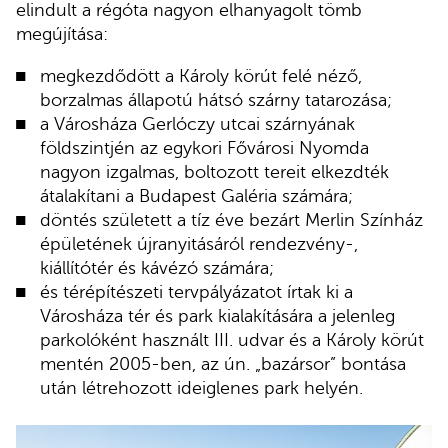
elindult a régóta nagyon elhanyagolt tömb
megújítása:
megkezdődött a Károly körút felé néző,
borzalmas állapotú hátsó szárny tatarozása;
a Városháza Gerlóczy utcai szárnyának
földszintjén az egykori Fővárosi Nyomda
nagyon izgalmas, boltozott tereit elkezdték
átalakítani a Budapest Galéria számára;
döntés született a tíz éve bezárt Merlin Színház
épületének újranyitásáról rendezvény-,
kiállítótér és kávézó számára;
és térépítészeti tervpályázatot írtak ki a
Városháza tér és park kialakítására a jelenleg
parkolóként használt III. udvar és a Károly körút
mentén 2005-ben, az ún. „bazársor” bontása
után létrehozott ideiglenes park helyén.