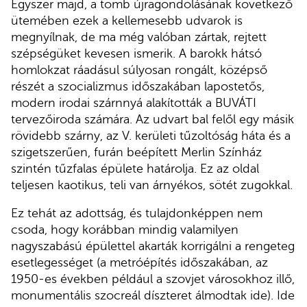
Egyszer majd, a tömb újragondolásának következő
ütemében ezek a kellemesebb udvarok is
megnyílnak, de ma még valóban zártak, rejtett
szépségüket kevesen ismerik. A barokk hátsó
homlokzat ráadásul súlyosan rongált, középső
részét a szocializmus időszakában lapostetős,
modern irodai szárnnyá alakították a BUVÁTI
tervezőiroda számára. Az udvart bal felől egy másik
rövidebb szárny, az V. kerületi tűzoltóság háta és a
szigetszerűen, furán beépített Merlin Színház
szintén tűzfalas épülete határolja. Ez az oldal
teljesen kaotikus, teli van árnyékos, sötét zugokkal.
Ez tehát az adottság, és tulajdonképpen nem
csoda, hogy korábban mindig valamilyen
nagyszabású épülettel akarták korrigálni a rengeteg
esetlegességet (a metróépítés időszakában, az
1950-es években például a szovjet városokhoz illő,
monumentális szocreál díszteret álmodtak ide). Ide