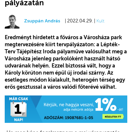
pályázatán
Zsuppán András
| 2022.04.29. |
Kult
Eredményt hirdetett a főváros a Városháza park
megtervezésére kiírt tervpályázaton: a Lépték-
Terv Tájépítész Iroda pályaműve valósulhat meg a
Városháza jelenleg parkolóként használt hátsó
udvarának helyén.
Ezzel biztossá vált, hogy a
Károly körúton nem épül új irodai szárny. Az
esetleges módon kialakult, heterogén térség egy
erős gesztussal a város valódi főterévé válhat.