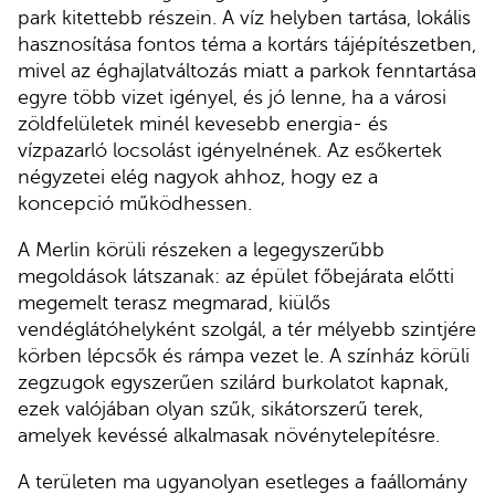
park kitettebb részein. A víz helyben tartása, lokális
hasznosítása fontos téma a kortárs tájépítészetben,
mivel az éghajlatváltozás miatt a parkok fenntartása
egyre több vizet igényel, és jó lenne, ha a városi
zöldfelületek minél kevesebb energia- és
vízpazarló locsolást igényelnének. Az esőkertek
négyzetei elég nagyok ahhoz, hogy ez a
koncepció működhessen.
A Merlin körüli részeken a legegyszerűbb
megoldások látszanak: az épület főbejárata előtti
megemelt terasz megmarad, kiülős
vendéglátóhelyként szolgál, a tér mélyebb szintjére
körben lépcsők és rámpa vezet le. A színház körüli
zegzugok egyszerűen szilárd burkolatot kapnak,
ezek valójában olyan szűk, sikátorszerű terek,
amelyek kevéssé alkalmasak növénytelepítésre.
A területen ma ugyanolyan esetleges a faállomány