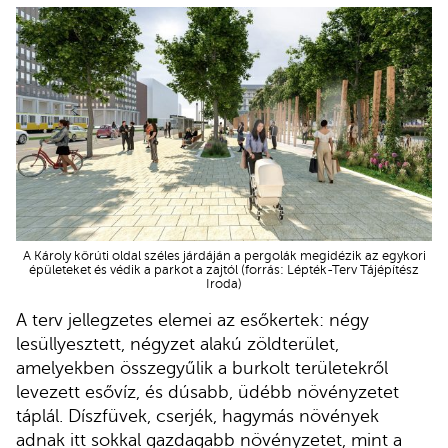
A Károly körúti oldal széles járdáján a pergolák megidézik az egykori
épületeket és védik a parkot a zajtól (forrás: Lépték-Terv Tájépítész
Iroda)
A terv jellegzetes elemei az esőkertek: négy
lesüllyesztett, négyzet alakú zöldterület,
amelyekben összegyűlik a burkolt területekről
levezett esővíz, és dúsabb, üdébb növényzetet
táplál. Díszfüvek, cserjék, hagymás növények
adnak itt sokkal gazdagabb növényzetet, mint a