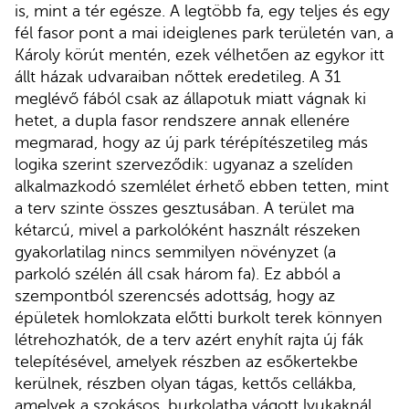
is, mint a tér egésze. A legtöbb fa, egy teljes és egy
fél fasor pont a mai ideiglenes park területén van, a
Károly körút mentén, ezek vélhetően az egykor itt
állt házak udvaraiban nőttek eredetileg. A 31
meglévő fából csak az állapotuk miatt vágnak ki
hetet, a dupla fasor rendszere annak ellenére
megmarad, hogy az új park térépítészetileg más
logika szerint szerveződik: ugyanaz a szelíden
alkalmazkodó szemlélet érhető ebben tetten, mint
a terv szinte összes gesztusában. A terület ma
kétarcú, mivel a parkolóként használt részeken
gyakorlatilag nincs semmilyen növényzet (a
parkoló szélén áll csak három fa). Ez abból a
szempontból szerencsés adottság, hogy az
épületek homlokzata előtti burkolt terek könnyen
létrehozhatók, de a terv azért enyhít rajta új fák
telepítésével, amelyek részben az esőkertekbe
kerülnek, részben olyan tágas, kettős cellákba,
amelyek a szokásos, burkolatba vágott lyukaknál