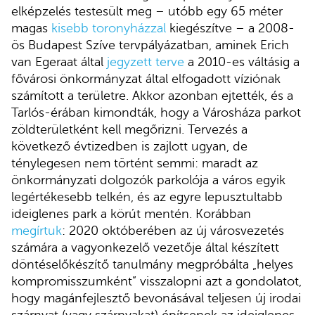
elképzelés testesült meg – utóbb egy 65 méter
magas
kisebb toronyházzal
kiegészítve – a 2008-
ös Budapest Szíve tervpályázatban, aminek Erich
van Egeraat által
jegyzett terve
a 2010-es váltásig a
fővárosi önkormányzat által elfogadott víziónak
számított a területre. Akkor azonban ejtették, és a
Tarlós-érában kimondták, hogy a Városháza parkot
zöldterületként kell megőrizni. Tervezés a
következő évtizedben is zajlott ugyan, de
ténylegesen nem történt semmi: maradt az
önkormányzati dolgozók parkolója a város egyik
legértékesebb telkén, és az egyre lepusztultabb
ideiglenes park a körút mentén. Korábban
megírtuk
: 2020 októberében az új városvezetés
számára a vagyonkezelő vezetője által készített
döntéselőkészítő tanulmány megpróbálta „helyes
kompromisszumként” visszalopni azt a gondolatot,
hogy magánfejlesztő bevonásával teljesen új irodai