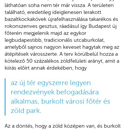
láthatóan soha nem tér már vissza. A területen
található, eredetileg ideiglenesen lerakott
bazaltkockakövek újrafelhasználása takarékos és
rokonszenves gesztus, ráadásul így Budapest új
főterén megjelenik majd az egykor
legbudapestibb, tradicionális utcaburkolat,
amelyből sajnos nagyon keveset hagytak meg az
átépítések városszerte. A terv körülbelül hozza a
kötelező 50 százalékos zöldfelületi arányt, amit a
kiírás előírt annak érdekében, hogy
az új tér egyszerre legyen
rendezvények befogadására
alkalmas, burkolt városi főtér és
zöld park.
Az a döntés, hogy a zöld középen van, és burkolt