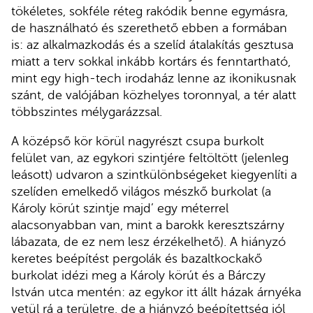
tökéletes, sokféle réteg rakódik benne egymásra,
de használható és szerethető ebben a formában
is: az alkalmazkodás és a szelíd átalakítás gesztusa
miatt a terv sokkal inkább kortárs és fenntartható,
mint egy high-tech irodaház lenne az ikonikusnak
szánt, de valójában közhelyes toronnyal, a tér alatt
többszintes mélygarázzsal.
A középső kör körül nagyrészt csupa burkolt
felület van, az egykori szintjére feltöltött (jelenleg
leásott) udvaron a szintkülönbségeket kiegyenlíti a
szelíden emelkedő világos mészkő burkolat (a
Károly körút szintje majd’ egy méterrel
alacsonyabban van, mint a barokk keresztszárny
lábazata, de ez nem lesz érzékelhető). A hiányzó
keretes beépítést pergolák és bazaltkockakő
burkolat idézi meg a Károly körút és a Bárczy
István utca mentén: az egykor itt állt házak árnyéka
vetül rá a területre, de a hiányzó beépítettség jól