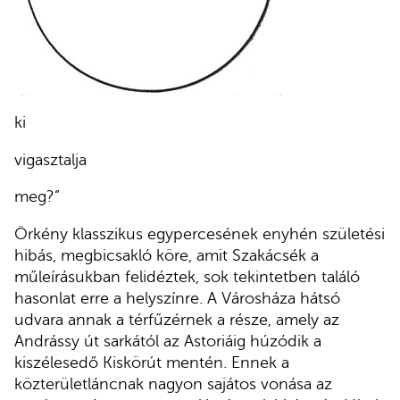
ki
vigasztalja
meg?”
Örkény klasszikus egypercesének enyhén születési
hibás, megbicsakló köre, amit Szakácsék a
műleírásukban felidéztek, sok tekintetben találó
hasonlat erre a helyszínre. A Városháza hátsó
udvara annak a térfűzérnek a része, amely az
Andrássy út sarkától az Astoriáig húzódik a
kiszélesedő Kiskörút mentén. Ennek a
közterületláncnak nagyon sajátos vonása az