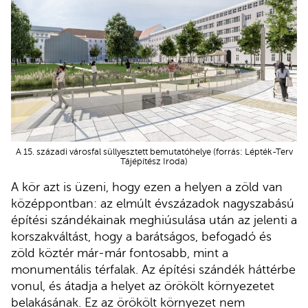
A 15. századi városfal süllyesztett bemutatóhelye (forrás: Lépték-Terv
Tájépítész Iroda)
A kör azt is üzeni, hogy ezen a helyen a zöld van
középpontban: az elmúlt évszázadok nagyszabású
építési szándékainak meghiúsulása után az jelenti a
korszakváltást, hogy a barátságos, befogadó és
zöld köztér már-már fontosabb, mint a
monumentális térfalak. Az építési szándék háttérbe
vonul, és átadja a helyet az örökölt környezetet
belakásának. Ez az örökölt környezet nem