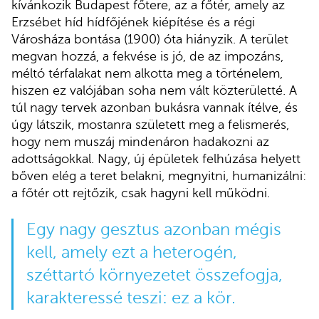
kívánkozik Budapest főtere, az a főtér, amely az
Erzsébet híd hídfőjének kiépítése és a régi
Városháza bontása (1900) óta hiányzik. A terület
megvan hozzá, a fekvése is jó, de az impozáns,
méltó térfalakat nem alkotta meg a történelem,
hiszen ez valójában soha nem vált közterületté. A
túl nagy tervek azonban bukásra vannak ítélve, és
úgy látszik, mostanra született meg a felismerés,
hogy nem muszáj mindenáron hadakozni az
adottságokkal. Nagy, új épületek felhúzása helyett
bőven elég a teret belakni, megnyitni, humanizálni:
a főtér ott rejtőzik, csak hagyni kell működni.
Egy nagy gesztus azonban mégis
kell, amely ezt a heterogén,
széttartó környezetet összefogja,
karakteressé teszi: ez a kör.