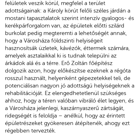
felületek veszik körül, megfelel a terület
adottságainak: a Károly körút felőli széles járdán a
mostani tapasztalatok szerint intenzív gyalogos- és
kerékpárforgalom van, az épületek előtti szilárd
burkolat pedig megteremti a lehetőségét annak,
hogy a Városháza földszinti helyiségeit
hasznosítsák üzletek, kávézók, éttermek számára,
amelyek asztalaikkal ki is tudnak települni az
árkádok alá és a térre. Erő Zoltán főépítész
dolgozik azon, hogy előkészítse ezeknek a régóta
rosszul használt, helyenként gépezetekkel teli, de
potenciálisan nagyon jó adottságú helyiségeknek a
rehabilitációját. Ez elengedhetetlenül szükséges
ahhoz, hogy a téren valóban vibráló élet legyen, és
a Városháza jelenlegi, kaszárnyaszerű zártságát,
ridegségét is feloldja – anélkül, hogy az érintett
épületrészeket gyökeresen átépítenék, ahogy ezt
régebben tervezték.