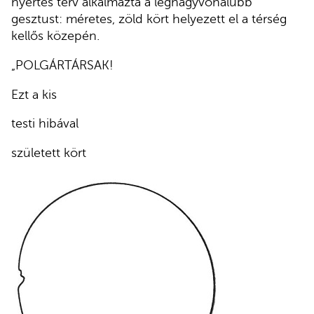
nyertes terv alkalmazta a legnagyvonalúbb
gesztust: méretes, zöld kört helyezett el a térség
kellős közepén.
„POLGÁRTÁRSAK!
Ezt a kis
testi hibával
született kört