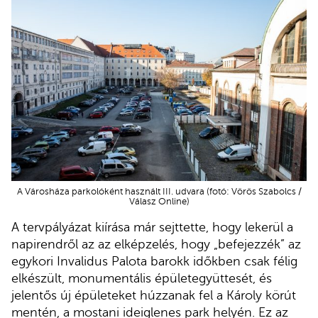
A Városháza parkolóként használt III. udvara (fotó: Vörös Szabolcs /
Válasz Online)
A tervpályázat kiírása már sejttette, hogy lekerül a
napirendről az az elképzelés, hogy „befejezzék” az
egykori Invalidus Palota barokk időkben csak félig
elkészült, monumentális épületegyüttesét, és
jelentős új épületeket húzzanak fel a Károly körút
mentén, a mostani ideiglenes park helyén. Ez az