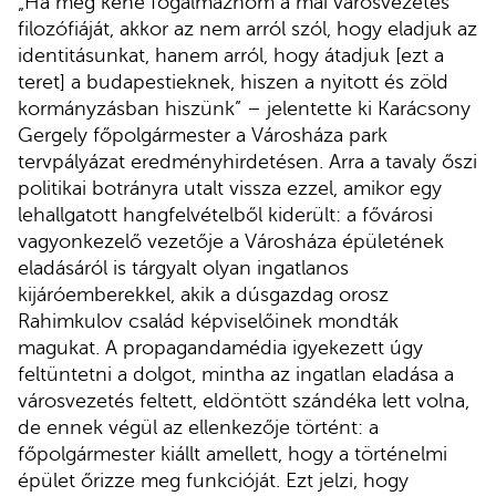
„Ha meg kéne fogalmaznom a mai városvezetés
filozófiáját, akkor az nem arról szól, hogy eladjuk az
identitásunkat, hanem arról, hogy átadjuk [ezt a
teret] a budapestieknek, hiszen a nyitott és zöld
kormányzásban hiszünk” – jelentette ki Karácsony
Gergely főpolgármester a Városháza park
tervpályázat eredményhirdetésen. Arra a tavaly őszi
politikai botrányra utalt vissza ezzel, amikor egy
lehallgatott hangfelvételből kiderült: a fővárosi
vagyonkezelő vezetője a Városháza épületének
eladásáról is tárgyalt olyan ingatlanos
kijáróemberekkel, akik a dúsgazdag orosz
Rahimkulov család képviselőinek mondták
magukat. A propagandamédia igyekezett úgy
feltüntetni a dolgot, mintha az ingatlan eladása a
városvezetés feltett, eldöntött szándéka lett volna,
de ennek végül az ellenkezője történt: a
főpolgármester kiállt amellett, hogy a történelmi
épület őrizze meg funkcióját. Ezt jelzi, hogy