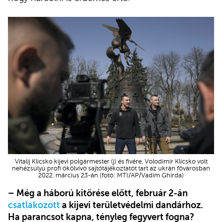
Vitalij Klicsko kijevi polgármester (j) és fivére, Volodimir Klicsko volt
nehézsúlyú profi ökölvívó sajtótájékoztatót tart az ukrán fővárosban
2022. március 23-án (fotó: MTI/AP/Vadim Ghirda)
– Még a háború kitörése előtt, február 2-án
csatlakozott
a kijevi területvédelmi dandárhoz.
Ha parancsot kapna, tényleg fegyvert fogna?