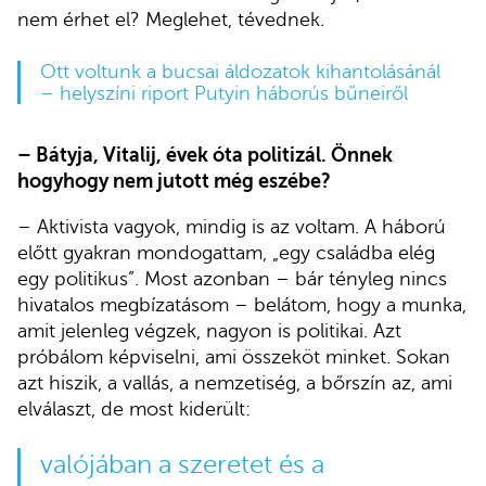
nem érhet el? Meglehet, tévednek.
Ott voltunk a bucsai áldozatok kihantolásánál
– helyszíni riport Putyin háborús bűneiről
– Bátyja, Vitalij, évek óta politizál. Önnek
hogyhogy nem jutott még eszébe?
– Aktivista vagyok, mindig is az voltam. A háború
előtt gyakran mondogattam, „egy családba elég
egy politikus”. Most azonban – bár tényleg nincs
hivatalos megbízatásom – belátom, hogy a munka,
amit jelenleg végzek, nagyon is politikai. Azt
próbálom képviselni, ami összeköt minket. Sokan
azt hiszik, a vallás, a nemzetiség, a bőrszín az, ami
elválaszt, de most kiderült:
valójában a szeretet és a