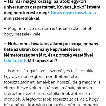
– Ha már magyarországi barátok: egykori
universumos csapattársát, Kovács „Kokó” Istvánt
még nem kereste meg?
Nincs olyan rosszban
a
miniszterelnökkel.
– Még nem. De ezt nem is tudtam róla. Lehet,
hogy beszélek vele.
– Noha nincs hivatalos állami pozíciója, néhány
hete az ukrán kormány képviseletében
Németországban járt, és az ország vezetőivel
találkozott
. Mit tapasztalt?
– Fontos látogatás volt, személyes találkozókkal.
Egy olyan országban mondhattam el a
tapasztalataimat, amelyben hosszú ideig magam is
éltem. Része voltam a társadalmának, hírnevet
szereztem, ezért nem kételkednek abban, amit
mondok. A legfontosabb tapasztalat az volt, hogy
bár a német kormány pártjai és a német emberek