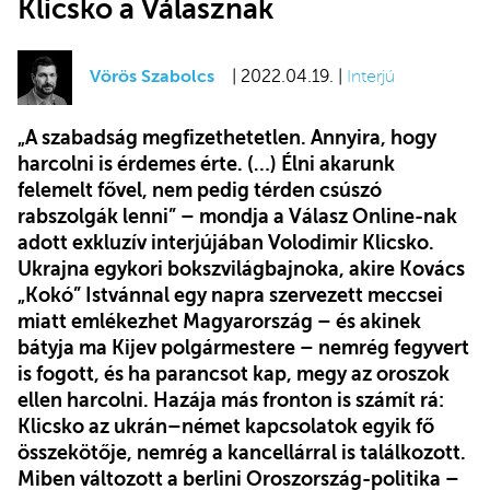
Klicsko a Válasznak
Vörös Szabolcs
| 2022.04.19. |
Interjú
„A szabadság megfizethetetlen. Annyira, hogy
harcolni is érdemes érte. (…) Élni akarunk
felemelt fővel, nem pedig térden csúszó
rabszolgák lenni” – mondja a Válasz Online-nak
adott exkluzív interjújában Volodimir Klicsko.
Ukrajna egykori bokszvilágbajnoka, akire Kovács
„Kokó” Istvánnal egy napra szervezett meccsei
miatt emlékezhet Magyarország – és akinek
bátyja ma Kijev polgármestere – nemrég fegyvert
is fogott, és ha parancsot kap, megy az oroszok
ellen harcolni. Hazája más fronton is számít rá:
Klicsko az ukrán–német kapcsolatok egyik fő
összekötője, nemrég a kancellárral is találkozott.
Miben változott a berlini Oroszország-politika –