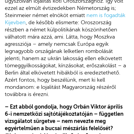
úgyszólván lojalitás köti Oroszországhoz. Így volt
ezzel az elmúlt évtizedekben Németország is;
Steinmeier német elnököt emiatt
nem is fogadták
Kijevben
, de később elismerte: Oroszország
részben a német külpolitikának köszönhetően
válhatott mára azzá, ami. Látta, hogy Moszkva
agressziója – amely nemcsak Európa egyik
legnagyobb országának lelketlen rombolását
jelenti, hanem az ukrán lakosság ellen elkövetett
tömeggyilkosságokat, kínzásokat, erőszakolást – a
Berlin által elkövetett hibákból is eredeztethető.
Azért fontos, hogy beszélünk, mert ki kell
mondanom: e lojalitást Magyarország részéről
továbbra is érezni.
– Ezt abból gondolja, hogy Orbán Viktor április
6-i nemzetközi sajtótájékoztatóján – független
vizsgálatot sürgetve – nem nevezte meg
egyértelműen a bucsai mészárlás felelősét?