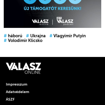
#
háború
#
Ukrajna
#
Vlagyimir Putyin
#
Volodimir Klicsko
Impresszum
Adatvédelem
ÁSZF