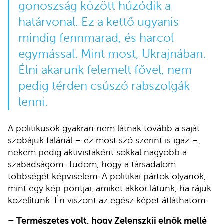
gonoszság között húzódik a
határvonal. Ez a kettő ugyanis
mindig fennmarad, és harcol
egymással. Mint most, Ukrajnában.
Élni akarunk felemelt fővel, nem
pedig térden csúszó rabszolgák
lenni.
A politikusok gyakran nem látnak tovább a saját
szobájuk falánál – ez most szó szerint is igaz –,
nekem pedig aktivistaként sokkal nagyobb a
szabadságom. Tudom, hogy a társadalom
többségét képviselem. A politikai pártok olyanok,
mint egy kép pontjai, amiket akkor látunk, ha rájuk
közelítünk. Én viszont az egész képet átláthatom.
– Természetes volt, hogy Zelenszkij elnök mellé