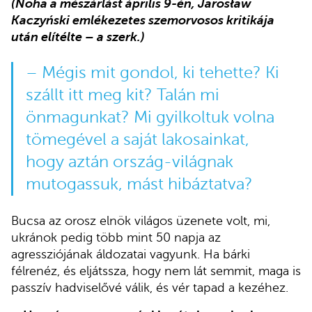
(Noha a mészárlást április 9-én, Jarosław
Kaczyński emlékezetes szemorvosos kritikája
után elítélte – a szerk.)
– Mégis mit gondol, ki tehette? Ki
szállt itt meg kit? Talán mi
önmagunkat? Mi gyilkoltuk volna
tömegével a saját lakosainkat,
hogy aztán ország-világnak
mutogassuk, mást hibáztatva?
Bucsa az orosz elnök világos üzenete volt, mi,
ukránok pedig több mint 50 napja az
agressziójának áldozatai vagyunk. Ha bárki
félrenéz, és eljátssza, hogy nem lát semmit, maga is
passzív hadviselővé válik, és vér tapad a kezéhez.