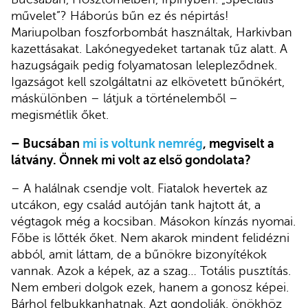
művelet”? Háborús bűn ez és népirtás!
Mariupolban foszforbombát használtak, Harkivban
kazettásakat. Lakónegyedeket tartanak tűz alatt. A
hazugságaik pedig folyamatosan lelepleződnek.
Igazságot kell szolgáltatni az elkövetett bűnökért,
máskülönben – látjuk a történelemből –
megismétlik őket.
– Bucsában
mi is voltunk nemrég
, megviselt a
látvány. Önnek mi volt az első gondolata?
– A halálnak csendje volt. Fiatalok hevertek az
utcákon, egy család autóján tank hajtott át, a
végtagok még a kocsiban. Másokon kínzás nyomai.
Főbe is lőtték őket. Nem akarok mindent felidézni
abból, amit láttam, de a bűnökre bizonyítékok
vannak. Azok a képek, az a szag… Totális pusztítás.
Nem emberi dolgok ezek, hanem a gonosz képei.
Bárhol felbukkanhatnak. Azt gondolják, önökhöz