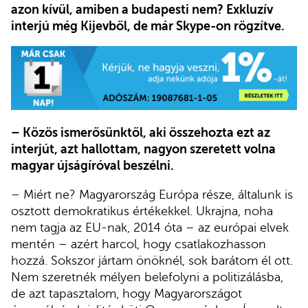
azon kívül, amiben a budapesti nem? Exkluzív
interjú még Kijevből, de már Skype-on rögzítve.
– Közös ismerősünktől, aki összehozta ezt az
interjút, azt hallottam, nagyon szeretett volna
magyar újságíróval beszélni.
– Miért ne? Magyarország Európa része, általunk is
osztott demokratikus értékekkel. Ukrajna, noha
nem tagja az EU-nak, 2014 óta – az európai elvek
mentén – azért harcol, hogy csatlakozhasson
hozzá. Sokszor jártam önöknél, sok barátom él ott.
Nem szeretnék mélyen belefolyni a politizálásba,
de azt tapasztalom, hogy Magyarországot