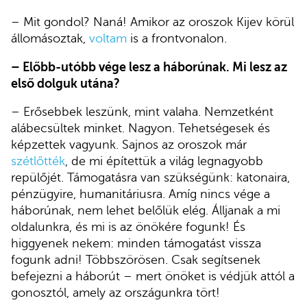
– Mit gondol? Naná! Amikor az oroszok Kijev körül
állomásoztak,
voltam
is a frontvonalon.
– Előbb-utóbb vége lesz a háborúnak. Mi lesz az
első dolguk utána?
– Erősebbek leszünk, mint valaha. Nemzetként
alábecsültek minket. Nagyon. Tehetségesek és
képzettek vagyunk. Sajnos az oroszok már
szétlőtték
, de mi építettük a világ legnagyobb
repülőjét. Támogatásra van szükségünk: katonaira,
pénzügyire, humanitáriusra. Amíg nincs vége a
háborúnak, nem lehet belőlük elég. Álljanak a mi
oldalunkra, és mi is az önökére fogunk! És
higgyenek nekem: minden támogatást vissza
fogunk adni! Többszörösen. Csak segítsenek
befejezni a háborút – mert önöket is védjük attól a
gonosztól, amely az országunkra tört!