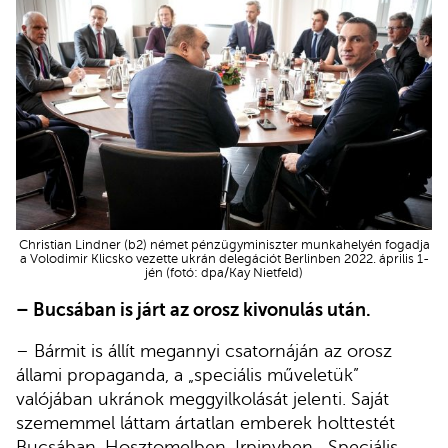
Christian Lindner (b2) német pénzügyminiszter munkahelyén fogadja
a Volodimir Klicsko vezette ukrán delegációt Berlinben 2022. április 1-
jén (fotó: dpa/Kay Nietfeld)
– Bucsában is járt az orosz kivonulás után.
– Bármit is állít megannyi csatornáján az orosz
állami propaganda, a „speciális műveletük”
valójában ukránok meggyilkolását jelenti. Saját
szememmel láttam ártatlan emberek holttestét
Bucsában, Hosztomelben, Irpinyben. „Speciális