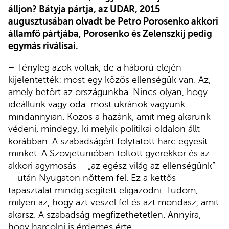
álljon? Bátyja pártja, az UDAR, 2015
augusztusában olvadt be Petro Porosenko akkori
államfő pártjába, Porosenko és Zelenszkij pedig
egymás riválisai.
– Tényleg azok voltak, de a háború elején
kijelentették: most egy közös ellenségük van. Az,
amely betört az országunkba. Nincs olyan, hogy
ideállunk vagy oda: most ukránok vagyunk
mindannyian. Közös a hazánk, amit meg akarunk
védeni, mindegy, ki melyik politikai oldalon állt
korábban. A szabadságért folytatott harc egyesít
minket. A Szovjetunióban töltött gyerekkor és az
akkori agymosás – „az egész világ az ellenségünk”
– után Nyugaton nőttem fel. Ez a kettős
tapasztalat mindig segített eligazodni. Tudom,
milyen az, hogy azt veszel fel és azt mondasz, amit
akarsz. A szabadság megfizethetetlen. Annyira,
hogy harcolni is érdemes érte.