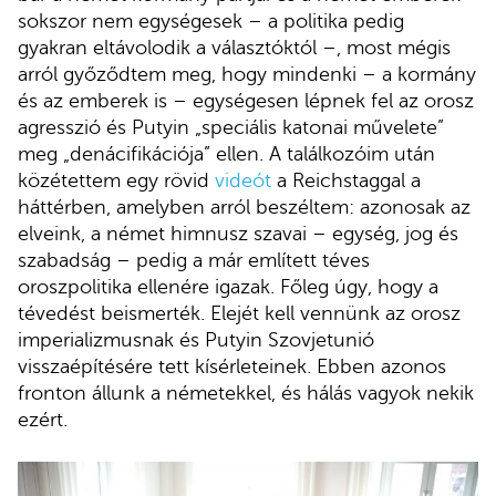
sokszor nem egységesek – a politika pedig
gyakran eltávolodik a választóktól –, most mégis
arról győződtem meg, hogy mindenki – a kormány
és az emberek is – egységesen lépnek fel az orosz
agresszió és Putyin „speciális katonai művelete”
meg „denácifikációja” ellen. A találkozóim után
közétettem egy rövid
videót
a Reichstaggal a
háttérben, amelyben arról beszéltem: azonosak az
elveink, a német himnusz szavai – egység, jog és
szabadság – pedig a már említett téves
oroszpolitika ellenére igazak. Főleg úgy, hogy a
tévedést beismerték. Elejét kell vennünk az orosz
imperializmusnak és Putyin Szovjetunió
visszaépítésére tett kísérleteinek. Ebben azonos
fronton állunk a németekkel, és hálás vagyok nekik
ezért.