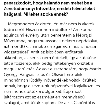
panaszkodott, hogy halandó nem mehet be a
Zenetudományi Intézetbe, eredeti felvételeket
hallgatni. Mi lehet az oka ennek?
– Megmondom őszintén, én már nem is akarok
tudni erről. Hiszen innen indultunk! Amikor az
aquincumi élmény után bementem a Néprajzi
Múzeumba, hogy mutassanak nekem népdalokat,
azt mondták: „minek az magának, nincs is hozzá
végzettsége!” Amit az iskolában erőltettek
akkoriban, az senkit nem érdekelt, így a kutatóké
lett a főszerep, akik pedig féltékenyen őrizték a
maguk területét. Az volt a szerencsém, hogy Martin
György, Vargyas Lajos és Olsvai Imre, akik
mindhárman Kodály-növendékek voltak, örültek
annak, hogy elkezdtünk népzenével foglalkozni és
nem nehezítették a dolgunkat. Épp most
leltározom azt az eszméletlen mennyiségű
szalagot, amit tőlük kaptam. De a kis Csoóritól is