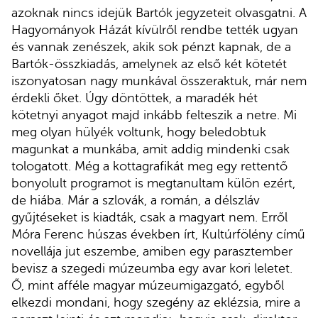
azoknak nincs idejük Bartók jegyzeteit olvasgatni. A
Hagyományok Házát kívülről rendbe tették ugyan
és vannak zenészek, akik sok pénzt kapnak, de a
Bartók-összkiadás, amelynek az első két kötetét
iszonyatosan nagy munkával összeraktuk, már nem
érdekli őket. Úgy döntöttek, a maradék hét
kötetnyi anyagot majd inkább felteszik a netre. Mi
meg olyan hülyék voltunk, hogy beledobtuk
magunkat a munkába, amit addig mindenki csak
tologatott. Még a kottagrafikát meg egy rettentő
bonyolult programot is megtanultam külön ezért,
de hiába. Már a szlovák, a román, a délszláv
gyűjtéseket is kiadták, csak a magyart nem. Erről
Móra Ferenc húszas években írt, Kultúrfölény című
novellája jut eszembe, amiben egy parasztember
bevisz a szegedi múzeumba egy avar kori leletet.
Ő, mint afféle magyar múzeumigazgató, egyből
elkezdi mondani, hogy szegény az eklézsia, mire a