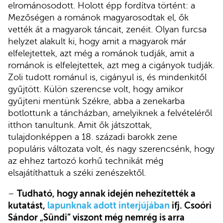
elrománosodott. Holott épp fordítva történt: a
Mezőségen a románok magyarosodtak el, ők
vették át a magyarok táncait, zenéit. Olyan furcsa
helyzet alakult ki, hogy amit a magyarok már
elfelejtettek, azt még a románok tudják, amit a
románok is elfelejtettek, azt meg a cigányok tudják.
Zoli tudott románul is, cigányul is, és mindenkitől
gyűjtött. Külön szerencse volt, hogy amikor
gyűjteni mentünk Székre, abba a zenekarba
botlottunk a táncházban, amelyiknek a felvételéről
itthon tanultunk. Amit ők játszottak,
tulajdonképpen a 18. századi barokk zene
populáris változata volt, és nagy szerencsénk, hogy
az ehhez tartozó korhű technikát még
elsajátíthattuk a széki zenészektől.
–
Tudható, hogy annak idején nehezítették a
kutatást,
lapunknak adott interjújában
ifj. Csoóri
Sándor „Sündi” viszont még nemrég is arra