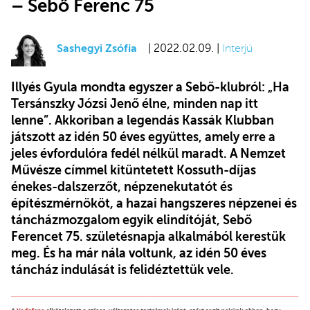
– Sebő Ferenc 75
Sashegyi Zsófia
| 2022.02.09. |
Interjú
Illyés Gyula mondta egyszer a Sebő-klubról: „Ha
Tersánszky Józsi Jenő élne, minden nap itt
lenne”. Akkoriban a legendás Kassák Klubban
játszott az idén 50 éves együttes, amely erre a
jeles évfordulóra fedél nélkül maradt. A Nemzet
Művésze címmel kitüntetett Kossuth-díjas
énekes-dalszerzőt, népzenekutatót és
építészmérnököt, a hazai hangszeres népzenei és
táncházmozgalom egyik elindítóját, Sebő
Ferencet 75. születésnapja alkalmából kerestük
meg. És ha már nála voltunk, az idén 50 éves
táncház indulását is felidéztettük vele.