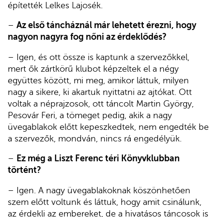
építették Lelkes Lajosék.
–
Az első táncháznál már lehetett érezni, hogy
nagyon nagyra fog nőni az érdeklődés?
– Igen, és ott össze is kaptunk a szervezőkkel,
mert ők zártkörű klubot képzeltek el a négy
együttes között, mi meg, amikor láttuk, milyen
nagy a sikere, ki akartuk nyittatni az ajtókat. Ott
voltak a néprajzosok, ott táncolt Martin György,
Pesovár Feri, a tömeget pedig, akik a nagy
üvegablakok előtt kepeszkedtek, nem engedték be
a szervezők, mondván, nincs rá engedélyük.
–
Ez még a Liszt Ferenc téri Könyvklubban
történt?
– Igen. A nagy üvegablakoknak köszönhetően
szem előtt voltunk és láttuk, hogy amit csinálunk,
az érdekli az embereket, de a hivatásos táncosok is