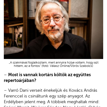
„A szakmával foglalkoztam, mert annyira hülye voltam, hogy azt
hittem, az a fontos” (fotó: Válasz Online/Vörös Szabolcs)
–
Most is vannak kortárs költők az együttes
repertoárjában?
– Varró Dani verseit énekeljük és Kovács András
Ferenccel is csináltunk egy szép anyagot. Az
Erdélyben jelent meg. A többiek meghaltak mind: