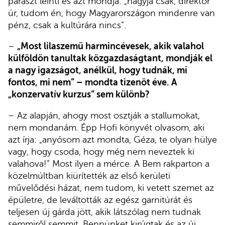
paraszt leinti és azt mondja: „hagyja csak, direktor
úr, tudom én, hogy Magyarországon mindenre van
pénz, csak a kultúrára nincs”.
–
„Most lilaszemű harmincévesek, akik valahol
külföldön tanultak közgazdaságtant, mondják el
a nagy igazságot, anélkül, hogy tudnák, mi
fontos, mi nem” – mondta tizenöt éve. A
„konzervatív kurzus
”
sem különb?
– Az alapján, ahogy most osztják a stallumokat,
nem mondanám. Épp Hofi könyvét olvasom, aki
azt írja: „anyósom azt mondta, Géza, te olyan hülye
vagy, hogy csoda, hogy még nem neveztek ki
valahova!” Most ilyen a mérce. A Bem rakparton a
közelmúltban kiürítették az első kerületi
művelődési házat, nem tudom, ki vetett szemet az
épületre, de leváltották az egész garnitúrát és
teljesen új gárda jött, akik látszólag nem tudnak
semmiről semmit. Bennünket kirúgtak és az új