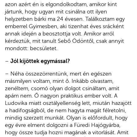
azon azért én is elgondolkodtam, amikor kint
jártunk, hogy ugyan mit csinálna ott ilyen
helyzetben bárki ma 24 évesen. Találkoztam egy
emberrel Gyimesben, aki tizenhat éves srácként
annak idején a beosztottja volt. Amikor arról
kérdeztük, mit tanult Sebő Ödöntől, csak annyit
mondott: becsületet.
–
Jól kijöttek egymással?
– Néha összezörrentünk, mert én egészen
másmilyen voltam, mint ő. Inkább olvastam,
zenéltem, csomó olyan dolgot csináltam, amit
apám nem. Ő nagyon praktikus ember volt. A
Ludovika miatt osztályellenség lett, miután hazajött
a hadifogságból, de nem hagyta magát félretolni,
mindig szerzett munkát. Olyan is előfordult, hogy
egy évre elment dolgozni a Füredi Hajógyárba,
hogy össze tudja hozni magának a vitorlását. Amit