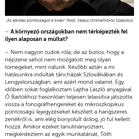
„Az alkotás pontosságot is kíván” (fotó: Válasz Online/Vörös Szabolcs)
–
A környező országokban nem térképezték fel
ilyen alaposan a múltat?
– Nem nagyon tudok róla, de az biztos, hogy a
népzene sehol nem mozgatott meg olyan
tömegeket, mint nálunk. Később aztán a mi
hatásunkra indultak táncházak Szlovákiában és
Lengyelországban, ami azért mond valamit. Egy
időben sokat foglalkoztam Lajtha László anyagával.
Ő Bartókhoz hasonlóan teljesen lelassítva játszotta
vissza a fonográfhengereket és mikroszkopikus
pontosságú lejegyzéseket készített a hangszeres
zenékről is, ami elég bonyolult dolog, jó fül kellett
hozzá. Amikor ezeket tanulmányoztam,
megkérdeztem az egyik munkatársát, Tóth