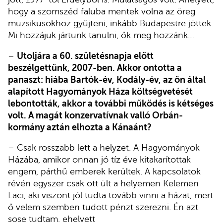
hogy a szomszéd faluba mentek volna az öreg
muzsikusokhoz gyűjteni, inkább Budapestre jöttek.
Mi hozzájuk jártunk tanulni, ők meg hozzánk…
–
Utoljára a 60. születésnapja előtt
beszélgettünk, 2007-ben. Akkor ontotta a
panaszt: hiába Bartók-év, Kodály-év, az ön által
alapított Hagyományok Háza költségvetését
lebontották, akkor a további működés is kétséges
volt. A magát konzervatívnak valló Orbán-
kormány aztán elhozta a Kánaánt?
– Csak rosszabb lett a helyzet. A Hagyományok
Házába, amikor onnan jó tíz éve kitakarítottak
engem, párthű emberek kerültek. A kapcsolatok
révén egyszer csak ott ült a helyemen Kelemen
Laci, aki viszont jól tudta tovább vinni a házat, mert
ő velem szemben tudott pénzt szerezni. Én azt
sose tudtam, ehelyett