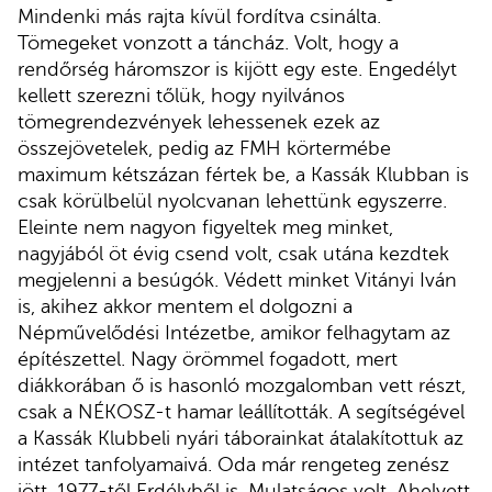
Mindenki más rajta kívül fordítva csinálta.
Tömegeket vonzott a táncház. Volt, hogy a
rendőrség háromszor is kijött egy este. Engedélyt
kellett szerezni tőlük, hogy nyilvános
tömegrendezvények lehessenek ezek az
összejövetelek, pedig az FMH körtermébe
maximum kétszázan fértek be, a Kassák Klubban is
csak körülbelül nyolcvanan lehettünk egyszerre.
Eleinte nem nagyon figyeltek meg minket,
nagyjából öt évig csend volt, csak utána kezdtek
megjelenni a besúgók. Védett minket Vitányi Iván
is, akihez akkor mentem el dolgozni a
Népművelődési Intézetbe, amikor felhagytam az
építészettel. Nagy örömmel fogadott, mert
diákkorában ő is hasonló mozgalomban vett részt,
csak a NÉKOSZ-t hamar leállították. A segítségével
a Kassák Klubbeli nyári táborainkat átalakítottuk az
intézet tanfolyamaivá. Oda már rengeteg zenész
jött, 1977-től Erdélyből is. Mulatságos volt. Ahelyett,