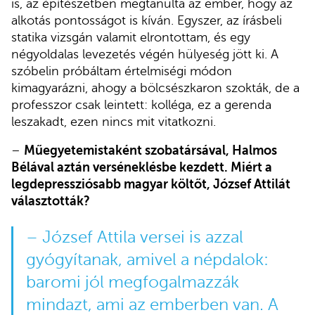
is, az építészetben megtanulta az ember, hogy az
alkotás pontosságot is kíván. Egyszer, az írásbeli
statika vizsgán valamit elrontottam, és egy
négyoldalas levezetés végén hülyeség jött ki. A
szóbelin próbáltam értelmiségi módon
kimagyarázni, ahogy a bölcsészkaron szokták, de a
professzor csak leintett: kolléga, ez a gerenda
leszakadt, ezen nincs mit vitatkozni.
–
Műegyetemistaként szobatársával, Halmos
Bélával aztán verséneklésbe kezdett. Miért a
legdepressziósabb magyar költőt, József Attilát
választották?
– József Attila versei is azzal
gyógyítanak, amivel a népdalok:
baromi jól megfogalmazzák
mindazt, ami az emberben van. A