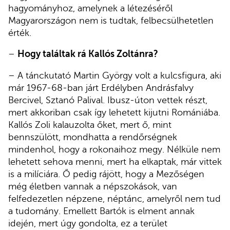
hagyományhoz, amelynek a létezéséről
Magyarországon nem is tudtak, felbecsülhetetlen
érték.
–
Hogy találtak rá Kallós Zoltánra?
– A tánckutató Martin György volt a kulcsfigura, aki
már 1967-68-ban járt Erdélyben Andrásfalvy
Bercivel, Sztanó Palival. Ibusz-úton vettek részt,
mert akkoriban csak így lehetett kijutni Romániába.
Kallós Zoli kalauzolta őket, mert ő, mint
bennszülött, mondhatta a rendőrségnek
mindenhol, hogy a rokonaihoz megy. Nélküle nem
lehetett sehova menni, mert ha elkaptak, már vittek
is a milíciára. Ő pedig rájött, hogy a Mezőségen
még életben vannak a népszokások, van
felfedezetlen népzene, néptánc, amelyről nem tud
a tudomány. Emellett Bartók is elment annak
idején, mert úgy gondolta, ez a terület