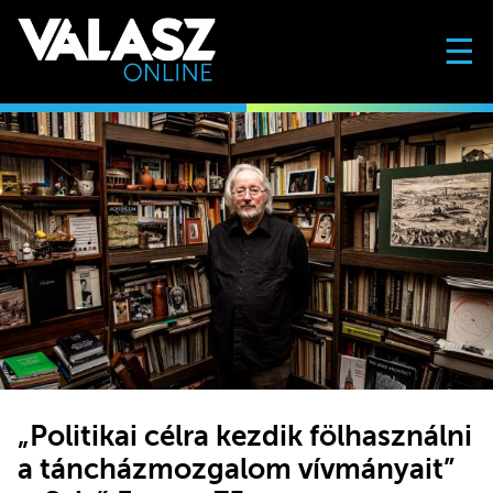
☰
„Politikai célra kezdik fölhasználni
a táncházmozgalom vívmányait”