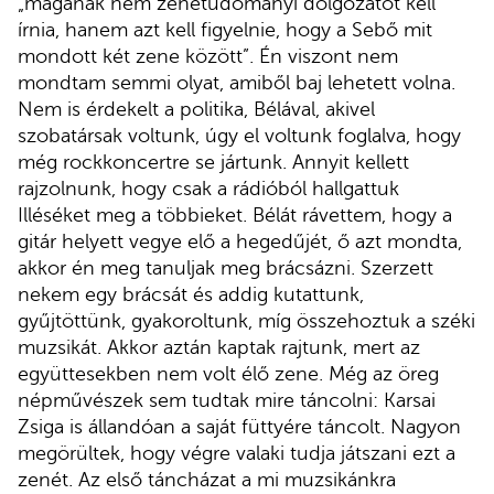
„magának nem zenetudományi dolgozatot kell
írnia, hanem azt kell figyelnie, hogy a Sebő mit
mondott két zene között”. Én viszont nem
mondtam semmi olyat, amiből baj lehetett volna.
Nem is érdekelt a politika, Bélával, akivel
szobatársak voltunk, úgy el voltunk foglalva, hogy
még rockkoncertre se jártunk. Annyit kellett
rajzolnunk, hogy csak a rádióból hallgattuk
Illéséket meg a többieket. Bélát rávettem, hogy a
gitár helyett vegye elő a hegedűjét, ő azt mondta,
akkor én meg tanuljak meg brácsázni. Szerzett
nekem egy brácsát és addig kutattunk,
gyűjtöttünk, gyakoroltunk, míg összehoztuk a széki
muzsikát. Akkor aztán kaptak rajtunk, mert az
együttesekben nem volt élő zene. Még az öreg
népművészek sem tudtak mire táncolni: Karsai
Zsiga is állandóan a saját füttyére táncolt. Nagyon
megörültek, hogy végre valaki tudja játszani ezt a
zenét. Az első táncházat a mi muzsikánkra