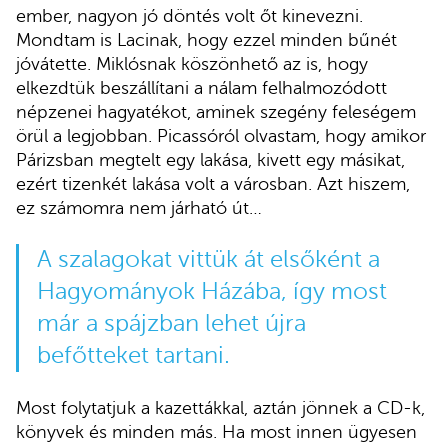
ember, nagyon jó döntés volt őt kinevezni.
Mondtam is Lacinak, hogy ezzel minden bűnét
jóvátette. Miklósnak köszönhető az is, hogy
elkezdtük beszállítani a nálam felhalmozódott
népzenei hagyatékot, aminek szegény feleségem
örül a legjobban. Picassóról olvastam, hogy amikor
Párizsban megtelt egy lakása, kivett egy másikat,
ezért tizenkét lakása volt a városban. Azt hiszem,
ez számomra nem járható út…
A szalagokat vittük át elsőként a
Hagyományok Házába, így most
már a spájzban lehet újra
befőtteket tartani.
Most folytatjuk a kazettákkal, aztán jönnek a CD-k,
könyvek és minden más. Ha most innen ügyesen