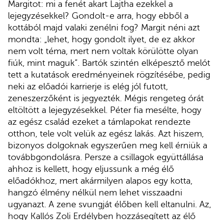
Margitot: mi a fenét akart Lajtha ezekkel a
lejegyzésekkel? Gondolt-e arra, hogy ebből a
kottából majd valaki zenélni fog? Margit néni azt
mondta: „lehet, hogy gondolt ilyet, de ez akkor
nem volt téma, mert nem voltak körülötte olyan
fiúk, mint maguk”. Bartók szintén elképesztő melót
tett a kutatások eredményeinek rögzítésébe, pedig
neki az előadói karrierje is elég jól futott,
zeneszerzőként is jegyezték. Mégis rengeteg órát
eltöltött a lejegyzésekkel. Péter fia mesélte, hogy
az egész család ezeket a támlapokat rendezte
otthon, tele volt velük az egész lakás. Azt hiszem,
bizonyos dolgoknak egyszerűen meg kell érniük a
továbbgondolásra. Persze a csillagok együttállása
ahhoz is kellett, hogy eljussunk a még élő
előadókhoz, mert akármilyen alapos egy kotta,
hangzó élmény nélkül nem lehet visszaadni
ugyanazt. A zene svungját élőben kell eltanulni. Az,
hogy Kallós Zoli Erdélyben hozzásegített az élő