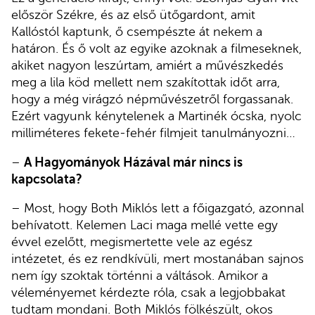
először Székre, és az első ütőgardont, amit
Kallóstól kaptunk, ő csempészte át nekem a
határon. És ő volt az egyike azoknak a filmeseknek,
akiket nagyon leszúrtam, amiért a művészkedés
meg a lila köd mellett nem szakítottak időt arra,
hogy a még virágzó népművészetről forgassanak.
Ezért vagyunk kénytelenek a Martinék ócska, nyolc
milliméteres fekete-fehér filmjeit tanulmányozni…
–
A Hagyományok Házával már nincs is
kapcsolata?
– Most, hogy Both Miklós lett a főigazgató, azonnal
behívatott. Kelemen Laci maga mellé vette egy
évvel ezelőtt, megismertette vele az egész
intézetet, és ez rendkívüli, mert mostanában sajnos
nem így szoktak történni a váltások. Amikor a
véleményemet kérdezte róla, csak a legjobbakat
tudtam mondani. Both Miklós fölkészült, okos