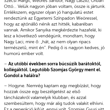
Szécsi Margit, Weöres Sándor, Nagy László, Orbán
Ottó… Velük nagyon jóban voltam, össze is jártunk.
Emlékszem, egyszer olyan jó hangulatú estet
rendeztünk az Egyetemi Színpadon Weöressel,
hogy az ajtónálló nénik azt hitték, kabaréban
vannak. Amikor Sanyika megkérdezte hazafelé, ki
lesz a következő vendégünk, mondtam, hogy
Nagy Laci, mire ő: „hát, az nem olyan ripacs
természetű, mint én”. Pedig ő is nagyon kedves, jó
humorú ember volt.
–
Az utóbbi években sorra búcsúzik barátoktól,
kollégáktól. Legutóbb Szomjas György ment el.
Gondol a halálra?
– Hogyne. Nemrég kaptam egy megbízást, hogy
hozzak össze egy beszélgetést az első
táncházakról valamelyik klubban, és azzal
szembesültem, hogy már alig tudok valakit elhívni.
Ez a generáció kifújt, ennyi volt. Szomjas Gyuri vitt