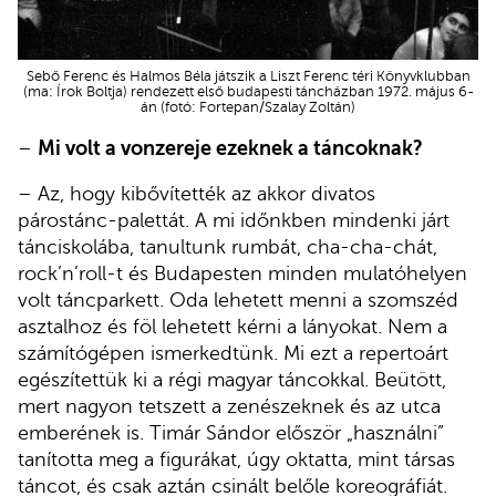
Sebő Ferenc és Halmos Béla játszik a Liszt Ferenc téri Könyvklubban
(ma: Írok Boltja) rendezett első budapesti táncházban 1972. május 6-
án (fotó: Fortepan/Szalay Zoltán)
–
Mi volt a vonzereje ezeknek a táncoknak?
– Az, hogy kibővítették az akkor divatos
párostánc-palettát. A mi időnkben mindenki járt
tánciskolába, tanultunk rumbát, cha-cha-chát,
rock’n’roll-t és Budapesten minden mulatóhelyen
volt táncparkett. Oda lehetett menni a szomszéd
asztalhoz és föl lehetett kérni a lányokat. Nem a
számítógépen ismerkedtünk. Mi ezt a repertoárt
egészítettük ki a régi magyar táncokkal. Beütött,
mert nagyon tetszett a zenészeknek és az utca
emberének is. Timár Sándor először „használni”
tanította meg a figurákat, úgy oktatta, mint társas
táncot, és csak aztán csinált belőle koreográfiát.