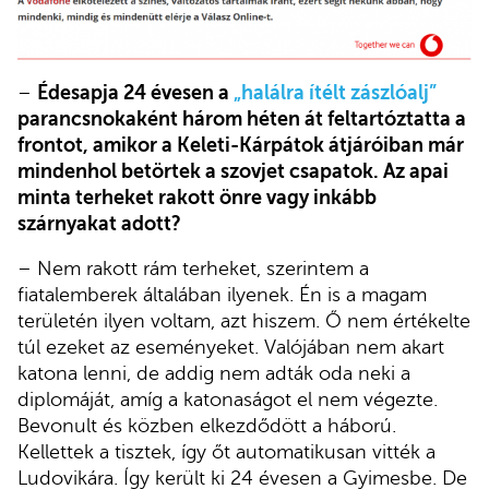
–
Édesapja 24 évesen a
„halálra ítélt zászlóalj”
parancsnokaként három héten át feltartóztatta a
frontot, amikor a Keleti-Kárpátok átjáróiban már
mindenhol betörtek a szovjet csapatok. Az apai
minta terheket rakott önre vagy inkább
szárnyakat adott?
– Nem rakott rám terheket, szerintem a
fiatalemberek általában ilyenek. Én is a magam
területén ilyen voltam, azt hiszem. Ő nem értékelte
túl ezeket az eseményeket. Valójában nem akart
katona lenni, de addig nem adták oda neki a
diplomáját, amíg a katonaságot el nem végezte.
Bevonult és közben elkezdődött a háború.
Kellettek a tisztek, így őt automatikusan vitték a
Ludovikára. Így került ki 24 évesen a Gyimesbe. De