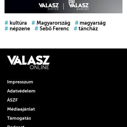
#
kultúra
#
Magyarország
#
magyarság
#
népzene
#
Sebő Ferenc
#
táncház
Impresszum
Adatvédelem
ÁSZF
Médiaajánlat
Támogatás