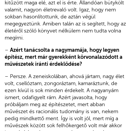
kitűzött maga elé, azt el is érte. Állandóan bütykölt
valamit, nagyon életrevaló volt. Igaz, hogy nem
sokban hasonlítottunk, de aztán végül
megegyeztünk. Amiben talán az is segített, hogy az
életéről szóló könyvet nélkülem nem tudta volna
megírni.
–
Azért tanácsolta a nagymamája, hogy legyen
építész, mert már gyerekként körvonalazódott a
művészetek iránti érdeklődése?
– Persze. A zeneiskolában, ahová jártam, nagy élet
volt, csellóztam, zongoráztam, kamaráztunk, de
ezen kívül is sok minden érdekelt. A nagyanyám
ismert, odafigyelt rám. Azért javasolta, hogy
próbáljam meg az építészetet, mert abban
művészet és racionális tudomány is van, nekem
pedig mindkettő ment. Így is volt jól, mert míg a
művészek között sok felhőkergető volt már akkor