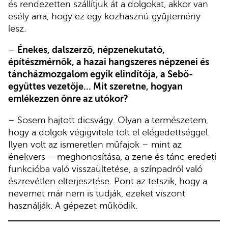
és rendezetten szállítjuk át a dolgokat, akkor van
esély arra, hogy ez egy közhasznú gyűjtemény
lesz.
–
Énekes, dalszerző, népzenekutató,
építészmérnök, a hazai hangszeres népzenei és
táncházmozgalom egyik elindítója, a Sebő-
együttes vezetője… Mit szeretne, hogyan
emlékezzen önre az utókor?
– Sosem hajtott dicsvágy. Olyan a természetem,
hogy a dolgok végigvitele tölt el elégedettséggel.
Ilyen volt az ismeretlen műfajok – mint az
énekvers – meghonosítása, a zene és tánc eredeti
funkcióba való visszaültetése, a színpadról való
észrevétlen elterjesztése. Pont az tetszik, hogy a
nevemet már nem is tudják, ezeket viszont
használják. A gépezet működik.