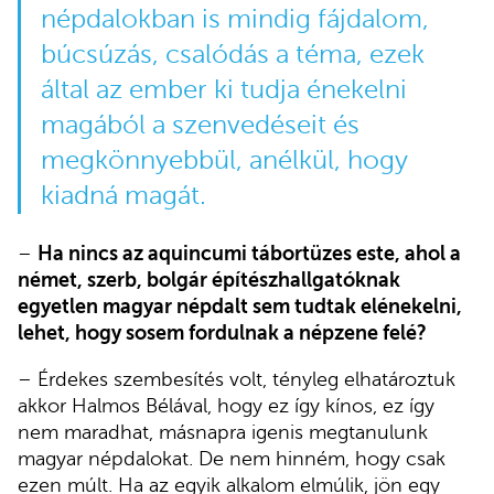
népdalokban is mindig fájdalom,
búcsúzás, csalódás a téma, ezek
által az ember ki tudja énekelni
magából a szenvedéseit és
megkönnyebbül, anélkül, hogy
kiadná magát.
–
Ha nincs az aquincumi tábortüzes este, ahol ​​a
német, szerb, bolgár építészhallgatóknak
egyetlen magyar népdalt sem tudtak elénekelni,
lehet, hogy sosem fordulnak a népzene felé?
– Érdekes szembesítés volt, tényleg elhatároztuk
akkor Halmos Bélával, hogy ez így kínos, ez így
nem maradhat, másnapra igenis megtanulunk
magyar népdalokat. De nem hinném, hogy csak
ezen múlt. Ha az egyik alkalom elmúlik, jön egy