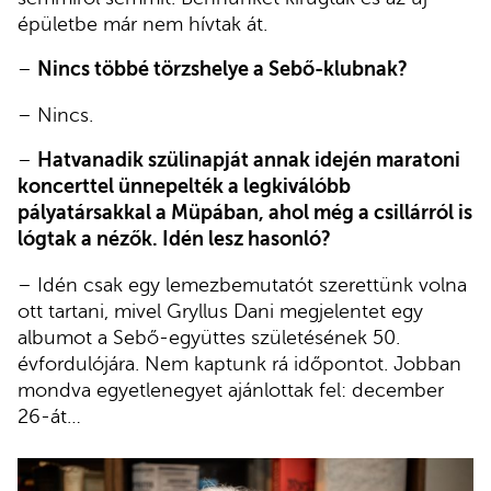
épületbe már nem hívtak át.
–
Nincs többé törzshelye a Sebő-klubnak?
– Nincs.
–
Hatvanadik szülinapját annak idején maratoni
koncerttel ünnepelték a legkiválóbb
pályatársakkal a Müpában, ahol még a csillárról is
lógtak a nézők. Idén lesz hasonló?
– Idén csak egy lemezbemutatót szerettünk volna
ott tartani, mivel Gryllus Dani megjelentet egy
albumot a Sebő-együttes születésének 50.
évfordulójára. Nem kaptunk rá időpontot. Jobban
mondva egyetlenegyet ajánlottak fel: december
26-át…