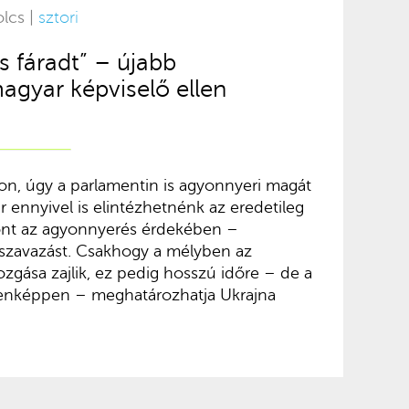
olcs |
sztori
 fáradt” – újabb
gyar képviselő ellen
on, úgy a parlamentin is agyonnyeri magát
r ennyivel is elintézhetnénk az eredetileg
pont az agyonnyerés érdekében –
 szavazást. Csakhogy a mélyben az
zgása zajlik, ez pedig hosszú időre – de a
enképpen – meghatározhatja Ukrajna