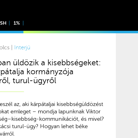
ISH
1%
olcs |
Interjú
an üldözik a kisebbségeket:
rpátalja kormányzója
ről, turul-ügyről
eszél az, aki kárpátaljai kisebbségüldözést
okat emleget – mondja lapunknak Viktor
öbbség–kisebbség-kommunikációt, és mivel?
kácsi turul-ügy? Hogyan lehet béke
árról.