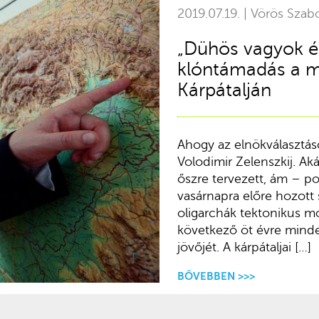
2019.07.19. | Vörös Szab
„Dühös vagyok és
klóntámadás a ma
Kárpátalján
Ahogy az elnökválasztás
Volodimir Zelenszkij. Aká
őszre tervezett, ám – 
vasárnapra előre hozott
oligarchák tektonikus mo
következő öt évre mind
jövőjét. A kárpátaljai […]
BŐVEBBEN >>>