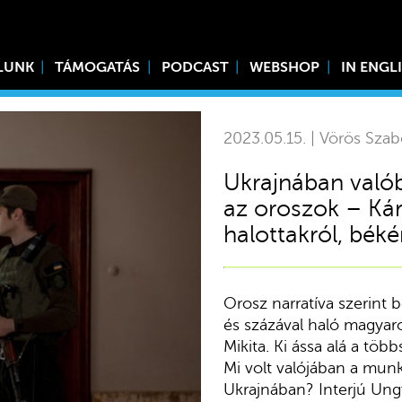
LUNK
TÁMOGATÁS
PODCAST
WEBSHOP
IN ENGL
2023.05.15. | Vörös Szab
Ukrajnában valób
az oroszok – Ká
halottakról, béké
Orosz narratíva szerint b
és százával haló magyar
Mikita. Ki ássa alá a t
Mi volt valójában a mun
Ukrajnában? Interjú Ungv