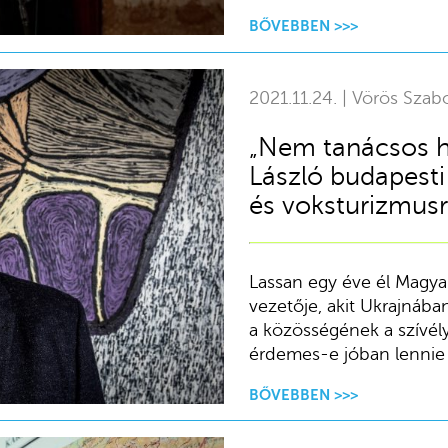
BŐVEBBEN >>>
2021.11.24. | Vörös Szab
„Nem tanácsos 
László budapesti
és voksturizmusr
Lassan egy éve él Magyar
vezetője, akit Ukrajnába
a közösségének a szívé
érdemes-e jóban lennie 
BŐVEBBEN >>>