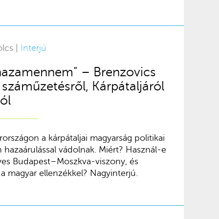
olcs |
Interjú
hazamennem” – Brenzovics
 száműzetésről, Kárpátaljáról
ól
országon a kárpátaljai magyarság politikai
n hazaárulással vádolnak. Miért? Használ-e
lyes Budapest–Moszkva-viszony, és
a magyar ellenzékkel? Nagyinterjú.