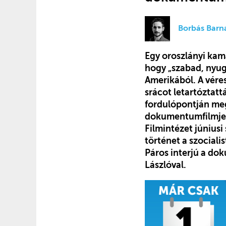
Borbás Barn
Egy oroszlányi kam
hogy „szabad, nyug
Amerikából. A vére
srácot letartóztatt
fordulópontján meg
dokumentumfilmje,
Filmintézet június
történet a szociali
Páros interjú a do
Lászlóval.