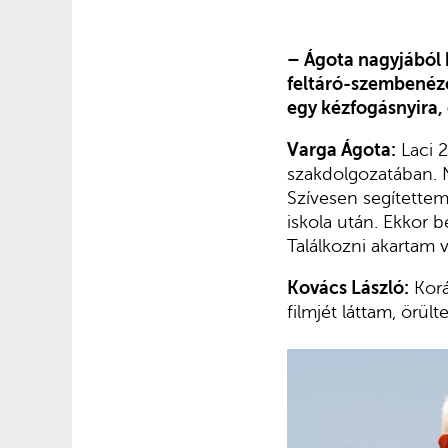
– Ágota nagyjából 
feltáró-szembené
egy kézfogásnyira, 
Varga Ágota:
Laci 2
szakdolgozatában. 
Szívesen segítettem
iskola után. Ekkor b
Találkozni akartam 
Kovács László:
Korá
filmjét láttam, örül