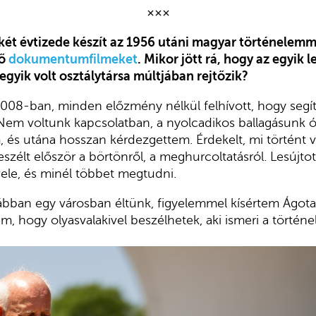
×××
két évtizede készít az 1956 utáni magyar történelemm
ző
dokumentumfilmeket
. Mikor jött rá, hogy az egyik 
egyik volt osztálytársa múltjában rejtőzik?
008-ban, minden előzmény nélkül felhívott, hogy segít
Nem voltunk kapcsolatban, a nyolcadikos ballagásunk 
, és utána hosszan kérdezgettem. Érdekelt, mi történt v
eszélt először a börtönről, a meghurcoltatásról. Lesújtot
vele, és minél többet megtudni.
bban egy városban éltünk, figyelemmel kísértem Ágot
tem, hogy olyasvalakivel beszélhetek, aki ismeri a történe