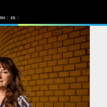
ISH
1%