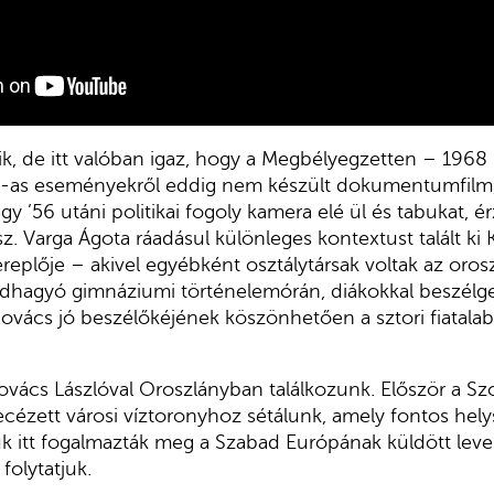
, de itt valóban igaz, hogy a Megbélyegzetten – 1968 
8-as eseményekről eddig nem készült dokumentumfilm,
gy ’56 utáni politikai fogoly kamera elé ül és tabukat,
z. Varga Ágota ráadásul különleges kontextust talált ki
replője – akivel egyébként osztálytársak voltak az orosz
dhagyó gimnáziumi történelemórán, diákokkal beszélge
ovács jó beszélőkéjének köszönhetően a sztori fiatala
ovács Lászlóval Oroszlányban találkozunk. Először a Szo
zett városi víztoronyhoz sétálunk, amely fontos hely
úk itt fogalmazták meg a Szabad Európának küldött leve
folytatjuk.