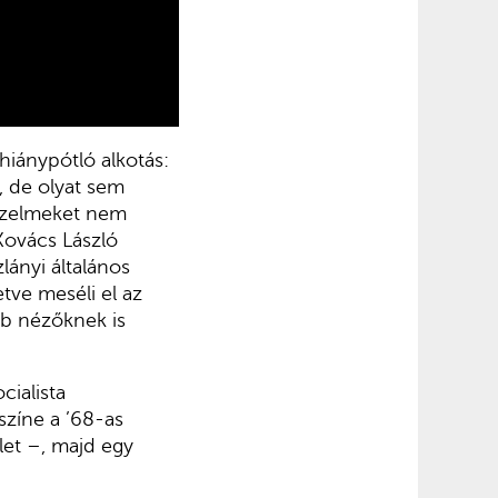
hiánypótló alkotás:
 de olyat sem
 érzelmeket nem
 Kovács László
lányi általános
tve meséli el az
bb nézőknek is
cialista
színe a ’68-as
let –, majd egy