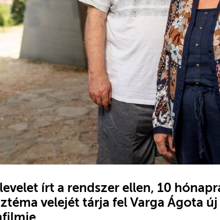
evelet írt a rendszer ellen, 10 hónapra
sztéma velejét tárja fel Varga Ágota új
ilmje