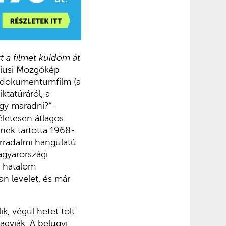
t a filmet küldöm át
niusi Mozgókép
es dokumentumfilm (a
ktatúráról, a
agy maradni?”-
életesen átlagos
etnek tartotta 1968-
rradalmi hangulatú
agyarországi
 hatalom
an levelet, és már
k, végül hetet tölt
agyják. A belügyi