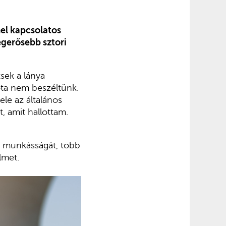
el kapcsolatos
legerősebb sztori
sek a lánya
óta nem beszéltünk.
ele az általános
t, amit hallottam.
a munkásságát, több
lmet.