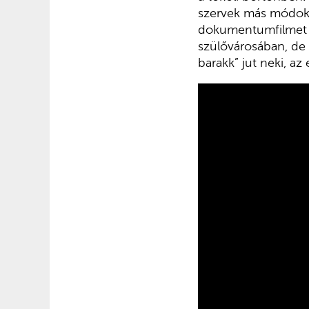
szervek más módoko
dokumentumfilmet n
szülővárosában, de 
barakk” jut neki, az