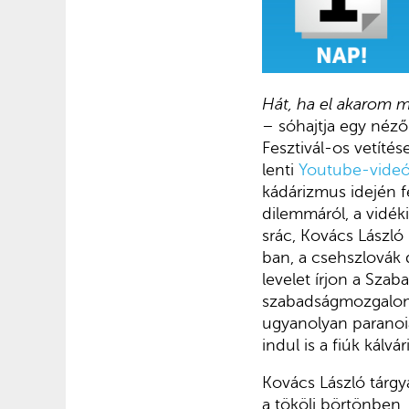
Hát, ha el akarom m
– sóhajtja egy néz
Fesztivál-os vetíté
lenti
Youtube-vide
kádárizmus idején f
dilemmáról, a vidéki
srác, Kovács László 
ban, a csehszlovák
levelet írjon a Sza
szabadságmozgalom
ugyanolyan paranoiá
indul is a fiúk kálvári
Kovács László tárgya
a tököli börtönben.