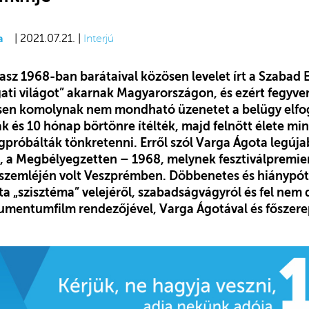
a
| 2021.07.21. |
Interjú
asz 1968-ban barátaival közösen levelet írt a Szabad
ati világot” akarnak Magyarországon, és ezért fegyve
sen komolynak nem mondható üzenetet a belügy elfog
ák és 10 hónap börtönre ítélték, majd felnőtt élete m
próbálták tönkretenni. Erről szól Varga Ágota legúj
 a Megbélyegzetten – 1968, melynek fesztiválpremie
i szemléjén volt Veszprémben. Döbbenetes és hiánypót
sta „szisztéma” velejéről, szabadságvágyról és fel nem 
kumentumfilm rendezőjével, Varga Ágotával és főszere