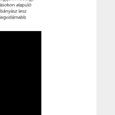
tásokon alapuló
bányász lesz
 „legvidámabb