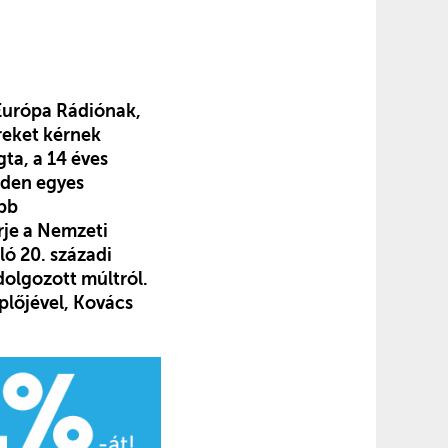
 Európa Rádiónak,
reket kérnek
ta, a 14 éves
inden egyes
abb
rje a Nemzeti
ló 20. századi
dolgozott múltról.
plőjével, Kovács