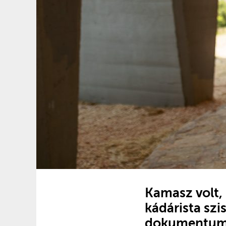
Kamasz volt, l
kádárista szi
dokumentumf