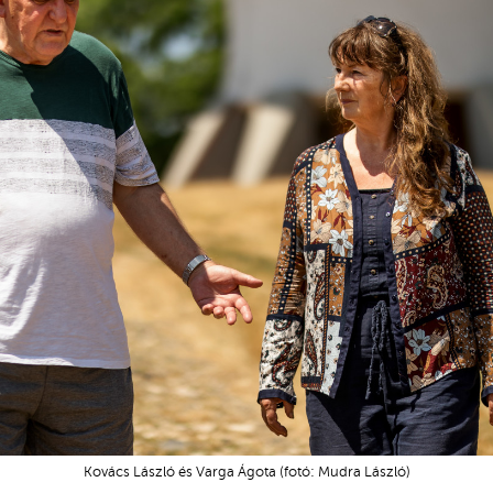
Kovács László és Varga Ágota (fotó: Mudra László)