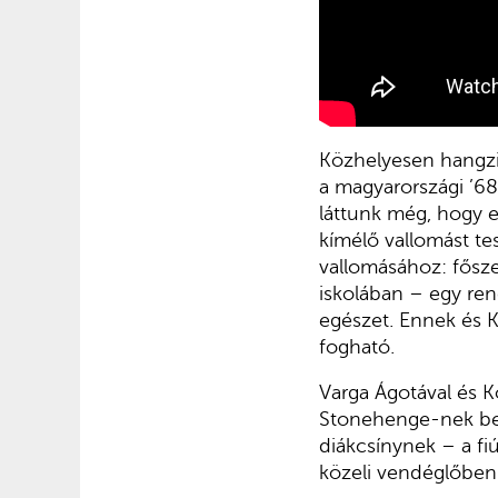
Közhelyesen hangzik
a magyarországi ’6
láttunk még, hogy e
kímélő vallomást tes
vallomásához: fősze
iskolában – egy ren
egészet. Ennek és K
fogható.
Varga Ágotával és K
Stonehenge-nek becé
diákcsínynek – a fi
közeli vendéglőben 