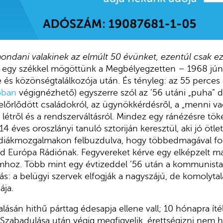
ondani valakinek az elmúlt 50 évünket, ezentúl csak ez
ő egy székkel mögöttünk a Megbélyegzetten – 1968 jú
se és közönségtalálkozója után. És tényleg: az 55 perc
óban
végignézhető) egyszerre szól az ’56 utáni „puha” di
előrlődött családokról, az ügynökkérdésről, a „menni v
 létről és a rendszerváltásról. Mindez egy ránézésre tök
14 éves oroszlányi tanuló sztoriján keresztül, aki jó ötl
 diákmozgalmakon felbuzdulva, hogy többedmagával fo
bad Európa Rádiónak. Fegyvereket kérve egy elképzelt m
hoz. Több mint egy évtizeddel ’56 után a kommunista
s: a belügyi szervek elfogják a nagyszájú, de komolytal
ája.
lásán hithű párttag édesapja ellene vall; 10 hónapra ítéli
 Szabadulása után végig megfigyelik, érettségizni nem h