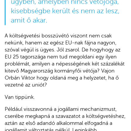
ügyben, amelyben nincs vétójoga,
kisebbségbe került és nem az lesz,
amit ő akar.
A költségvetési bosszúvétó viszont nem csak
nekünk, hanem az egész EU-nak fájna nagyon,
szóval végül is ügyes. Jól zsarol. De hogyhogy az
EU 25 tagországa nem tud megoldani egy ilyen
problémát, amilyen a népességének két százalékát
kitevő Magyarország kormányfői vétója? Vajon
Orbán Viktor hogy oldaná meg a helyzetet, ha ő
vezetné az uniót?
Van tippünk.
Például visszavonná a jogállami mechanizmust,
cserébe megkapná a szavazatot a költségvetéshez,
aztán az első adandó alkalommal elfogadná a
jogállamit változtatás nélkül. Leginkább