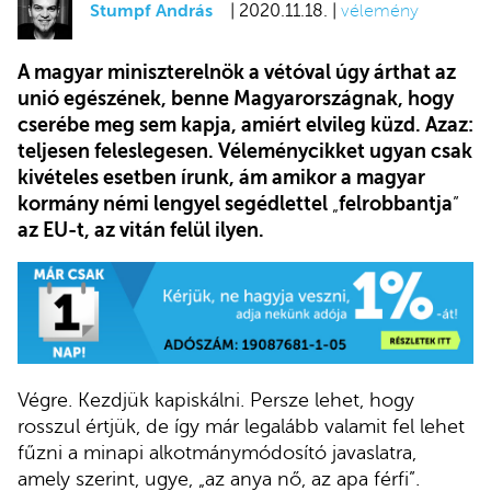
Stumpf András
| 2020.11.18. |
vélemény
A magyar miniszterelnök a vétóval úgy árthat az
unió egészének, benne Magyarországnak, hogy
cserébe meg sem kapja, amiért elvileg küzd. Azaz:
teljesen feleslegesen. Véleménycikket ugyan csak
kivételes esetben írunk, ám amikor a magyar
kormány némi lengyel segédlettel
„
felrobbantja
”
az EU-t, az vitán felül ilyen.
Végre. Kezdjük kapiskálni. Persze lehet, hogy
rosszul értjük, de így már legalább valamit fel lehet
fűzni a minapi alkotmánymódosító javaslatra,
amely szerint, ugye, „az anya nő, az apa férfi”.