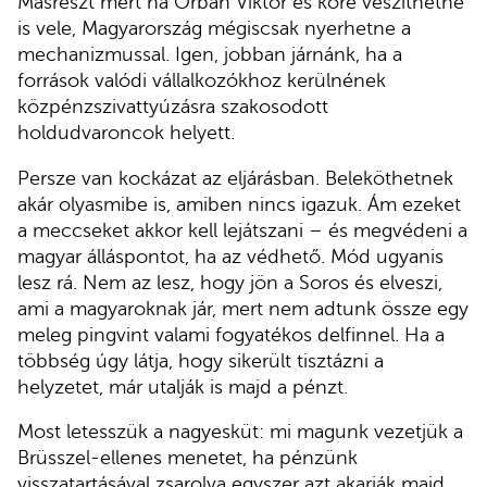
Másrészt mert ha Orbán Viktor és köre veszíthetne
is vele, Magyarország mégiscsak nyerhetne a
mechanizmussal. Igen, jobban járnánk, ha a
források valódi vállalkozókhoz kerülnének
közpénzszivattyúzásra szakosodott
holdudvaroncok helyett.
Persze van kockázat az eljárásban. Beleköthetnek
akár olyasmibe is, amiben nincs igazuk. Ám ezeket
a meccseket akkor kell lejátszani – és megvédeni a
magyar álláspontot, ha az védhető. Mód ugyanis
lesz rá. Nem az lesz, hogy jön a Soros és elveszi,
ami a magyaroknak jár, mert nem adtunk össze egy
meleg pingvint valami fogyatékos delfinnel. Ha a
többség úgy látja, hogy sikerült tisztázni a
helyzetet, már utalják is majd a pénzt.
Most letesszük a nagyesküt: mi magunk vezetjük a
Brüsszel-ellenes menetet, ha pénzünk
visszatartásával zsarolva egyszer azt akarják majd