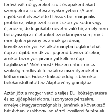
férfivá vált nő gyereket szült és apaként akart
szerepelni a születési anyakönyvben. (A pert
egyébként elvesztette.) Lássuk be: marginális
probléma, világnézet szerint szörnyülködni vagy
éljenezni, de leginkább nevetni való hír, amely nem
befolyásolja az életünket ezredannyira sem, mint
mondjuk a járvány és annak gazdasági
következményei. Ezt alkotmányba foglalni tehát
épp az újabb rendkívüli jogrend bevezetésekor,
amikor bizonyos járvánnyal kellene épp
foglalkozni? Miért most? Hiszen ehhez nincs
szükség rendkívüli felhatalmazásra: ilyeneket a
kétharmados Fidesz-frakció eddig is bármikor
belekaristolhatott az Alaptörvény gránitjába.
Aztán jött a magyar vétó a teljes EU-költségvetésre
és az újjáépítési alapra. Iszonyatos pénzekre,
amelyek Magyarországnak is járnának a következő
hét évben, csakhogy januártól jogállami feltételek