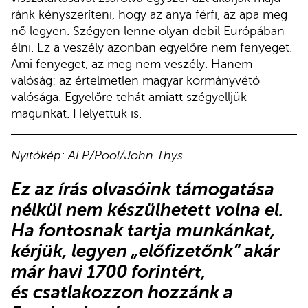
ránk kényszeríteni, hogy az anya férfi, az apa meg
nő legyen. Szégyen lenne olyan debil Európában
élni. Ez a veszély azonban egyelőre nem fenyeget.
Ami fenyeget, az meg nem veszély. Hanem
valóság: az értelmetlen magyar kormányvétó
valósága. Egyelőre tehát amiatt szégyelljük
magunkat. Helyettük is.
Nyitókép: AFP/Pool/John Thys
Ez az írás olvasóink támogatása
nélkül nem készülhetett volna el.
Ha fontosnak tartja munkánkat,
kérjük,
legyen „előfizetőnk”
akár
már havi 1700 forintért,
és
csatlakozzon hozzánk a