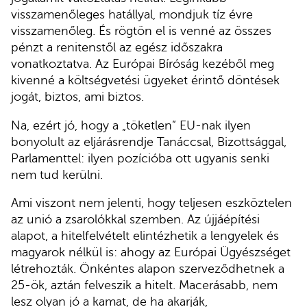
visszamenőleges hatállyal, mondjuk tíz évre
visszamenőleg. És rögtön el is venné az összes
pénzt a renitenstől az egész időszakra
vonatkoztatva. Az Európai Bíróság kezéből meg
kivenné a költségvetési ügyeket érintő döntések
jogát, biztos, ami biztos.
Na, ezért jó, hogy a „töketlen” EU-nak ilyen
bonyolult az eljárásrendje Tanáccsal, Bizottsággal,
Parlamenttel: ilyen pozícióba ott ugyanis senki
nem tud kerülni.
Ami viszont nem jelenti, hogy teljesen eszköztelen
az unió a zsarolókkal szemben. Az újjáépítési
alapot, a hitelfelvételt elintézhetik a lengyelek és
magyarok nélkül is: ahogy az Európai Ügyészséget
létrehozták. Önkéntes alapon szerveződhetnek a
25-ök, aztán felveszik a hitelt. Macerásabb, nem
lesz olyan jó a kamat, de ha akarják,