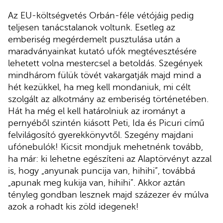
Az EU-költségvetés Orbán-féle vétójáig pedig
teljesen tanácstalanok voltunk. Esetleg az
emberiség megérdemelt pusztulása után a
maradványainkat kutató ufók megtévesztésére
lehetett volna mestercsel a betoldás. Szegények
mindhárom fülük tövét vakargatják majd mind a
hét kezükkel, ha meg kell mondaniuk, mi célt
szolgált az alkotmány az emberiség történetében.
Hát ha még el kell határolniuk az irományt a
pernyéből szintén kiásott Peti, Ida és Picuri című
felvilágosító gyerekkönyvtől. Szegény majdani
ufónebulók! Kicsit mondjuk mehetnénk tovább,
ha már: ki lehetne egészíteni az Alaptörvényt azzal
is, hogy „anyunak puncija van, hihihi”, továbbá
„apunak meg kukija van, hihihi”. Akkor aztán
tényleg gondban lesznek majd százezer év múlva
azok a rohadt kis zöld idegenek!