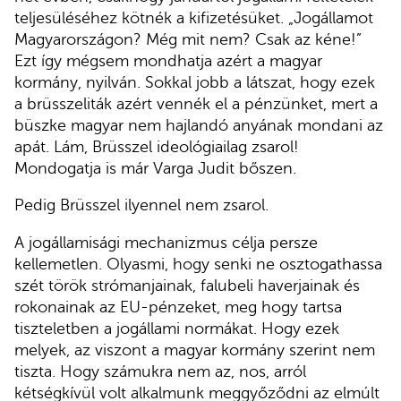
teljesüléséhez kötnék a kifizetésüket. „Jogállamot
Magyarországon? Még mit nem? Csak az kéne!”
Ezt így mégsem mondhatja azért a magyar
kormány, nyilván. Sokkal jobb a látszat, hogy ezek
a brüsszeliták azért vennék el a pénzünket, mert a
büszke magyar nem hajlandó anyának mondani az
apát. Lám, Brüsszel ideológiailag zsarol!
Mondogatja is már Varga Judit bőszen.
Pedig Brüsszel ilyennel nem zsarol.
A jogállamisági mechanizmus célja persze
kellemetlen. Olyasmi, hogy senki ne osztogathassa
szét török strómanjainak, falubeli haverjainak és
rokonainak az EU-pénzeket, meg hogy tartsa
tiszteletben a jogállami normákat. Hogy ezek
melyek, az viszont a magyar kormány szerint nem
tiszta. Hogy számukra nem az, nos, arról
kétségkívül volt alkalmunk meggyőződni az elmúlt