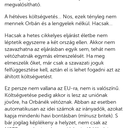
megvalósítható.
A hétéves költségvetés… Nos, ezek tényleg nem
mennek Orbán és a lengyelek nélkül. Hacsak…
Hacsak a hetes cikkelyes eljárást életbe nem
léptetik egyszerre a két ország ellen. Akkor nem
szavazhatna az eljárásban egyik sem, tehát nem
vétózhatnák egymás elmeszelését. Ha meg
elmeszelik őket, már csak a szavazati joguk
felfüggesztése kell, aztán el is lehet fogadni azt az
áhított költségvetést.
Ez persze nem vallana az EU-ra, nem is valószínű.
Költségvetése pedig akkor is lesz az uniónak
jövőre, ha Orbánék vétóznak. Abban az esetben
automatikusan az idei számok az irányadók, azokat
kapja mindenki havi bontásban (mínusz britek). S
bár jogilag képlékeny a helyzet, nem csak az