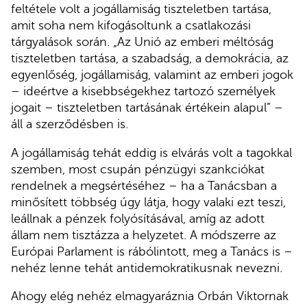
feltétele volt a jogállamiság tiszteletben tartása,
amit soha nem kifogásoltunk a csatlakozási
tárgyalások során. „Az Unió az emberi méltóság
tiszteletben tartása, a szabadság, a demokrácia, az
egyenlőség, jogállamiság, valamint az emberi jogok
– ideértve a kisebbségekhez tartozó személyek
jogait – tiszteletben tartásának értékein alapul” –
áll a szerződésben is.
A jogállamiság tehát eddig is elvárás volt a tagokkal
szemben, most csupán pénzügyi szankciókat
rendelnek a megsértéséhez – ha a Tanácsban a
minősített többség úgy látja, hogy valaki ezt teszi,
leállnak a pénzek folyósításával, amíg az adott
állam nem tisztázza a helyzetet. A módszerre az
Európai Parlament is rábólintott, meg a Tanács is –
nehéz lenne tehát antidemokratikusnak nevezni.
Ahogy elég nehéz elmagyaráznia Orbán Viktornak