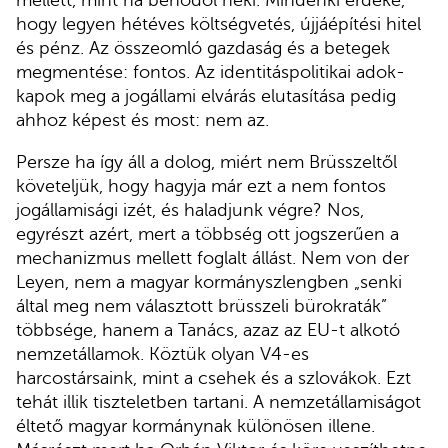
mellett, mint ha behódol neki. Mindenki érdeke,
hogy legyen hétéves költségvetés, újjáépítési hitel
és pénz. Az összeomló gazdaság és a betegek
megmentése: fontos. Az identitáspolitikai adok-
kapok meg a jogállami elvárás elutasítása pedig
ahhoz képest és most: nem az.
Persze ha így áll a dolog, miért nem Brüsszeltől
követeljük, hogy hagyja már ezt a nem fontos
jogállamisági izét, és haladjunk végre? Nos,
egyrészt azért, mert a többség ott jogszerűen a
mechanizmus mellett foglalt állást. Nem von der
Leyen, nem a magyar kormányszlengben „senki
által meg nem választott brüsszeli bürokraták”
többsége, hanem a Tanács, azaz az EU-t alkotó
nemzetállamok. Köztük olyan V4-es
harcostársaink, mint a csehek és a szlovákok. Ezt
tehát illik tiszteletben tartani. A nemzetállamiságot
éltető magyar kormánynak különösen illene.