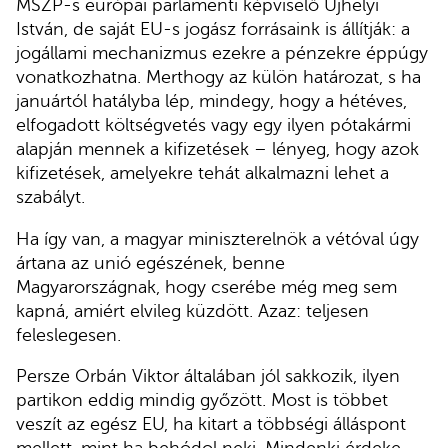
MSZP-s európai parlamenti képviselő Ujhelyi
István, de saját EU-s jogász forrásaink is állítják: a
jogállami mechanizmus ezekre a pénzekre éppúgy
vonatkozhatna. Merthogy az külön határozat, s ha
januártól hatályba lép, mindegy, hogy a hétéves,
elfogadott költségvetés vagy egy ilyen pótakármi
alapján mennek a kifizetések – lényeg, hogy azok
kifizetések, amelyekre tehát alkalmazni lehet a
szabályt.
Ha így van, a magyar miniszterelnök a vétóval úgy
ártana az unió egészének, benne
Magyarországnak, hogy cserébe még meg sem
kapná, amiért elvileg küzdött. Azaz: teljesen
feleslegesen.
Persze Orbán Viktor általában jól sakkozik, ilyen
partikon eddig mindig győzött. Most is többet
veszít az egész EU, ha kitart a többségi álláspont