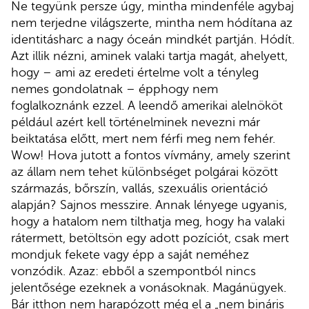
Ne tegyünk persze úgy, mintha mindenféle agybaj
nem terjedne világszerte, mintha nem hódítana az
identitásharc a nagy óceán mindkét partján. Hódít.
Azt illik nézni, aminek valaki tartja magát, ahelyett,
hogy – ami az eredeti értelme volt a tényleg
nemes gondolatnak – épphogy nem
foglalkoznánk ezzel. A leendő amerikai alelnököt
például azért kell történelminek nevezni már
beiktatása előtt, mert nem férfi meg nem fehér.
Wow! Hova jutott a fontos vívmány, amely szerint
az állam nem tehet különbséget polgárai között
származás, bőrszín, vallás, szexuális orientáció
alapján? Sajnos messzire. Annak lényege ugyanis,
hogy a hatalom nem tilthatja meg, hogy ha valaki
rátermett, betöltsön egy adott pozíciót, csak mert
mondjuk fekete vagy épp a saját neméhez
vonzódik. Azaz: ebből a szempontból nincs
jelentősége ezeknek a vonásoknak. Magánügyek.
Bár itthon nem harapózott még el a „nem bináris