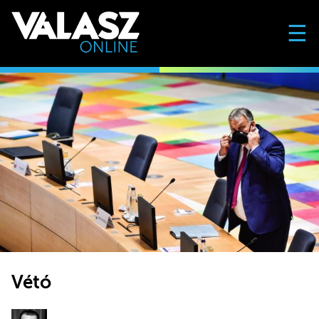
☰
Vétó