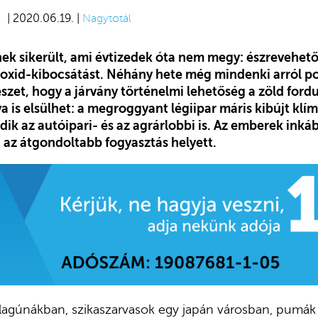
| 2020.06.19. |
Nagytotál
ek sikerült, ami évtizedek óta nem megy: észrevehet
oxid-kibocsátást. Néhány hete még mindenki arról po
észet, hogy a járvány történelmi lehetőség a zöld ford
a is elsülhet: a megroggyant légiipar máris kibújt klí
dik az autóipari- és az agrárlobbi is. Az emberek inkáb
 az átgondoltabb fogyasztás helyett.
 lagúnákban, szikaszarvasok egy japán városban, pumák