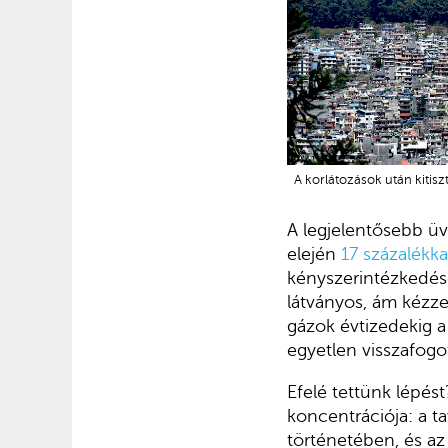
A korlátozások után kiti
A legjelentősebb üv
elején
17 százalékka
kényszerintézkedése
látványos, ám kézze
gázok évtizedekig 
egyetlen visszafogot
Efelé tettünk lépés
koncentrációja: a t
történetében, és az