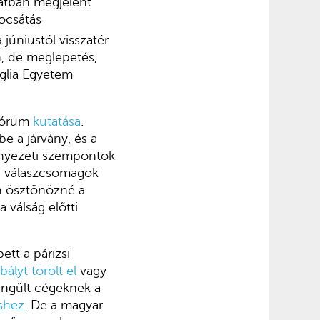
ratban megjelent
ocsátás
júniustól visszatér
n, de meglepetés,
glia Egyetem
 Fórum
kutatása
.
e a járvány, és a
rnyezeti szempontok
gi válaszcsomagok
an ösztönözné a
 válság előtti
tt a párizsi
ályt törölt el
vagy
engült cégeknek a
shez
. De a magyar