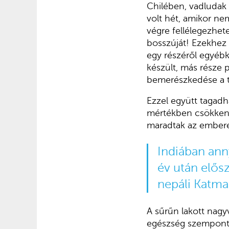
Chilében, vadludak a
volt hét, amikor ne
végre fellélegezhet
bosszúját! Ezekhez
egy részéről egyébk
készült, más része 
bemerészkedése a te
Ezzel együtt tagadha
mértékben csökkent
maradtak az emberek.
Indiában ann
év után elős
nepáli Katma
A sűrűn lakott nagy
egészség szempontjá