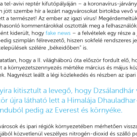
 tel-avivi reptér kifutópályáján – a koronavírus-járvány
m jött szembe hír a lezárt nagyvárosokat birtokba vevő v
ett a természet! Az ember az igazi vírus! Megérdemeltü
 hasonló kommentárokkal osztották meg a felhasználók 
ént kiderült, hogy
fake news
– a felvételek egy része a 
pedig szimplán félrevezető, hiszen sokfelé rendszeres je
lepülések szélére „békeidőben” is.
tatlan, hogy a II. világháború óta először fordult elő, 
 a környezetszennyezés mértéke március és május köz
 Nagyrészt leállt a légi közlekedés és részben az ipari 
yira kitisztult a levegő, hogy Dzsálandhár
zör
újra látható lett a Himalája Dhauladhar
nduból pedig az Everest és környéke.
városok és ipari régiók környezetében mérhetően vissz
ból közvetlenül veszélyes nitrogén-dioxid és szálló po