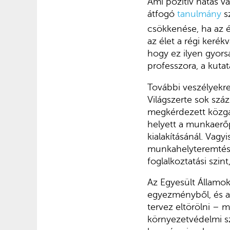
Ami pozitív hatás v
átfogó
tanulmány
sz
csökkenése, ha az év
az élet a régi keré
hogy ez ilyen gyors
professzora, a kutat
További veszélyekre 
Világszerte sok szá
megkérdezett közga
helyett a munkaerőp
kialakításánál. Vagy
munkahelyteremtést,
foglalkoztatási szin
Az Egyesült Államok
egyezményből, és 
tervez eltörölni – 
környezetvédelmi sz