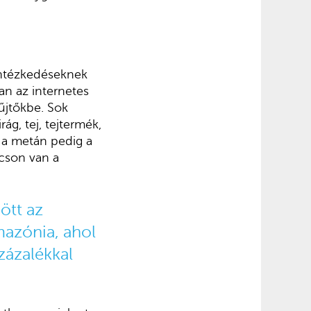
intézkedéseknek
ban az internetes
űjtőkbe. Sok
ág, tej, tejtermék,
 a metán pedig a
úcson van a
ött az
azónia
, ahol
zázalékkal