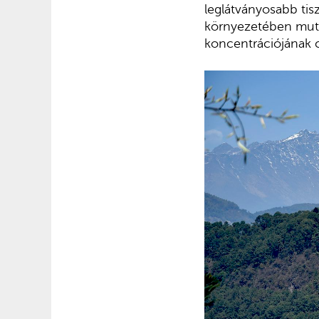
leglátványosabb tis
környezetében muta
koncentrációjának c