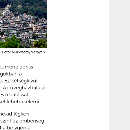
n. Fotó: NurPhoto/Narayan
lumene április
zágokban a
. Ez kétségkívül
z. Az üvegházhatású
evő hatással
el lehetne elérni.
ioxid légköri
 szint az emberiség
t a bolygón a