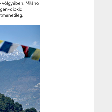
ó völgyében, Milánó
ogén-dioxid
tmenetileg.