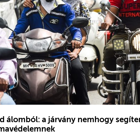
ld álomból: a járvány nemhogy segít
klímavédelemnek