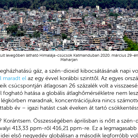
sztult levegőben látható Himalája-csúcsok Katmanduban 2020. március 29-é
Maharjan
egházhatású gáz, a szén-dioxid kibocsátásának napi vo
l maradt el
az egy évvel korábbi szinttől. Az egyes ors
ik csúcspontján átlagosan 26 százalék volt a visszaesés
l fogható hatása a globális átlaghőmérsékletre nem les
a légkörben maradnak, koncentrációjukra nincs számott
tabb év – igazi hatást csak éveken át tartó csökkentéss
t? Korántsem. Összességében áprilisban is nőtt a szén-d
avalyi 413,33 ppm-ről 416,21 ppm-re. Ez a legmagasabb
 idei első negyedév globálisan a második legforróbb vol