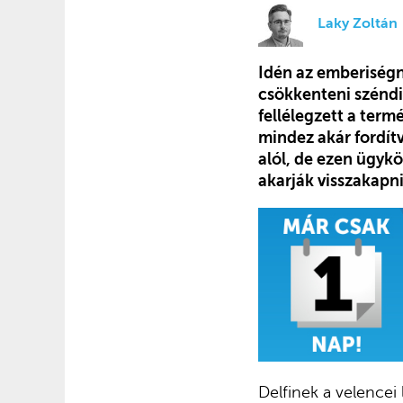
Laky Zoltán
Idén az emberiségn
csökkenteni széndi
fellélegzett a term
mindez akár fordítv
alól, de ezen ügykö
akarják visszakapni
Delfinek a velencei