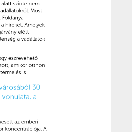
 alatt szinte nem
adállatokról. Most
k Földanya
a híreket. Amelyek
járvány előtt
lenség a vadállatok
hogy észrevehető
ött, amikor otthon
termelés is.
 városából
30
-vonulata, a
aesett az emberi
r koncentrációja. A