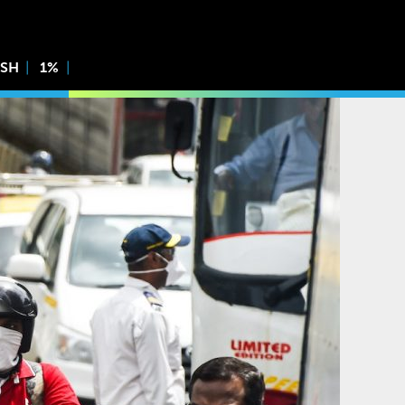
ISH
1%