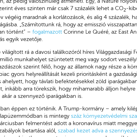
an, az pedig valószínűleg átmeneti. Egy, a Nature folyói
erint éves szinten már csak 7 százalék lehet a CO
-kib
2
 végéig maradnak a korlátozások, és alig 4 százalék, ha 
kvágásba. „Számítottunk rá, hogy az emisszió visszapatta
an történt” –
fogalmazott
Corinne Le Quéré, az East An
ás egyik vezetője.
világított rá a davosi találkozóról híres Világgazdasági
zmillió munkahelyet szüntetett meg vagy sodort veszélyb
zdászok szerint félő, hogy az államok nagy része a kö
iac gyors helyreállítását kezeli prioritásként a gazdasá
is ahelyett, hogy távlati befektetésekkel zöld iparágakb
 inkább arra törekszik, hogy mihamarabb álljon helyre a
t, akár a szennyező iparágakban is.
ban éppen ez történik. A Trump-kormány – amely kilépe
alapüzemmódban is mintegy
száz környezetvédelmi szab
márciusban felmentést adott a koronavírus miatt meggy
abályok betartása alól,
szabad kezet adva a szennyezé