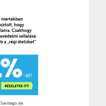
ő mértékben
sztolt, hogy
ulatra. Csakhogy
mavédelmi vállalása
b a „régi életüket”
 Santiago de