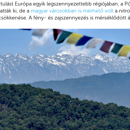
ztulást Európa egyik legszennyezettebb régiójában, a P
tták ki, de a
magyar városokban is mérhető volt
a nitr
sökkenése. A fény- és zajszennyezés is mérséklődött á