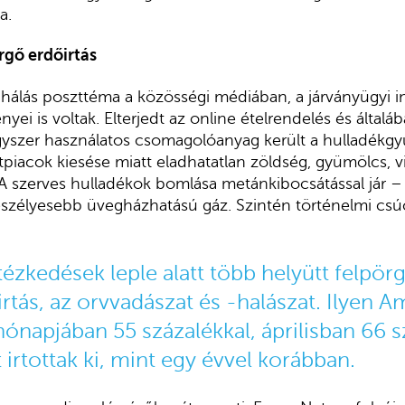
a.
rgő erdőirtás
 hálás poszttéma a közösségi médiában, a járványügyi 
ei is voltak. Elterjedt az online ételrendelés és általá
egyszer használatos csomagolóanyag került a hulladékgy
iacok kiesése miatt eladhatatlan zöldség, gyümölcs, vir
 A szerves hulladékok bomlása metánkibocsátással jár –
eszélyesebb üvegházhatású gáz. Szintén történelmi cs
ézkedések leple alatt több helyütt felpörg
őirtás, az orvvadászat és -halászat. Ilyen
Am
hónapjában 55 százalékkal, áprilisban 66 s
irtottak ki, mint egy évvel korábban.