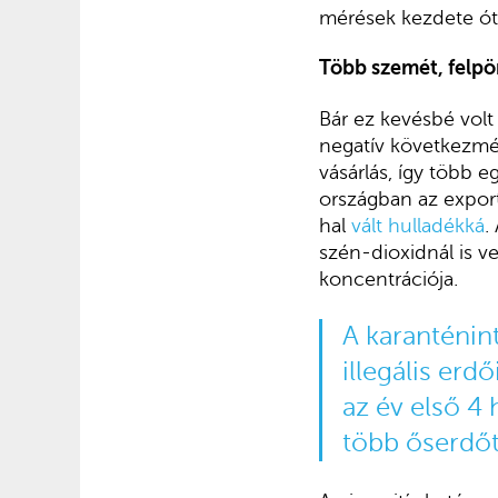
mérések kezdete ót
Több szemét, felpö
Bár ez kevésbé volt
negatív következmény
vásárlás, így több 
országban az exportp
hal
vált hulladékká
.
szén-dioxidnál is v
koncentrációja.
A karanténint
illegális erd
az év első 4 
több őserdőt 