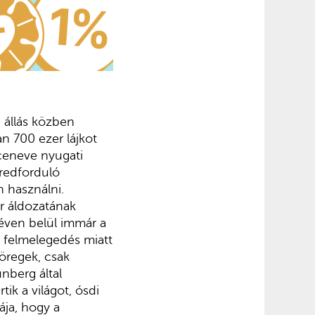
n állás közben
 700 ezer lájkot
eceneve nyugati
zredforduló
n használni.
r áldozatának
y éven belül immár a
s felmelegedés miatt
 öregek, csak
nberg által
tik a világot, ósdi
ája, hogy a