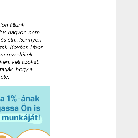
lon állunk –
ábbis nagyon nem
 és élni, könnyen
tak. Kovács Tibor
tív nemzedékek
eni kell azokat,
tatják, hogy a
ele.