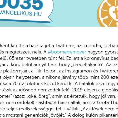
lsőként kitette a hashtaget a Twitterre, azt mondta, sorba
 és megtetszett neki. A
#boomerremover
nagyon gyorsan
elül 65 ezer tweetben tűnt fel. Ez lett a koronavírus b
yarul körülbelül annyit tesz, hogy „öregeltakarító”. Az e
e platformjain, a Tik-Tokon, az Instagramon és Twittere
 olyan helyzetben, amikor a járvány több mint 200 eze
éka a 70 év fölöttiek közül kerül ki. A fiatalok ezzel eg
tézik az idősebb nemzedék felé: 2019 elején a globáli
er” (azaz: „oké, öreg”, amin az értették, hogy jól van,
ez nem érdekel) hashtaget használták, amit a Greta Thu
ó teljes mellszélességgel fel is vállalt. „Az idősek nem ér
k a mostani generációk jövőjét.” A dolog külön pikantéri