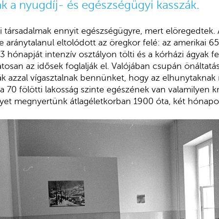
 a nyugdíj- és egészségügyi kasszák.
i társadalmak ennyit egészségügyre, mert elöregedtek.
e aránytalanul eltolódott az öregkor felé: az amerikai 65
 hónapját intenzív osztályon tölti és a kórházi ágyak fe
osan az idősek foglalják el. Valójában csupán önáltatás
kák azzal vígasztalnak bennünket, hogy az elhunytaknak
 a 70 fölötti lakosság szinte egészének van valamilyen 
yet megnyertünk átlagéletkorban 1900 óta, két hónapo