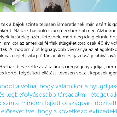
zek a bajok szinte teljesen ismeretlenek már, ezért is 
aként. Nálunk hasonló számú ember hal meg Alzheime
ek kizárólag azért léteznek, mert elég ideig élünk, hog
, amikor az amerikai férfiak átlagéletkora csak 46 év vol
ottak. A modern élet legnagyobb vívmánya az átlagélet
 is: a fejlett világ fő társadalmi és gazdasági kihívásává
3-ban bevezette az általános öregségi nyugdíjat, nem v
s kortól folyósított ellátást kevesen voltak képesek igé
ndolta volna, hogy valamikor a nyugdíjas
s legbefolyásosabb társadalmi réteget al
uk szinte minden fejlett országban időzíte
 előrevetítve, hogy a következő évtizede