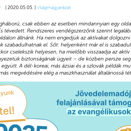
r
| 2020.05.05. |
Világmagyarázat
lágháború, csak ebben az esetben mindannyian egy olda
 És tévedett. Rendszeres vendégszerzőnk szerint legal
oldalon állnánk. Ha nem engedjük az aktívakat dolgozni
ok szabadulhatnak el. Sőt: helyenként már el is szabadul
 akkor cselekszik helyesen, ha mielőbb visszaadja az ak
nyezetük biztonságának ügyeit – de közben persze segít
 együtt. A dél-koreai, más ázsiai és a szlovák példák mu
más megvédésére elég a maszkhasználat általánossá tét