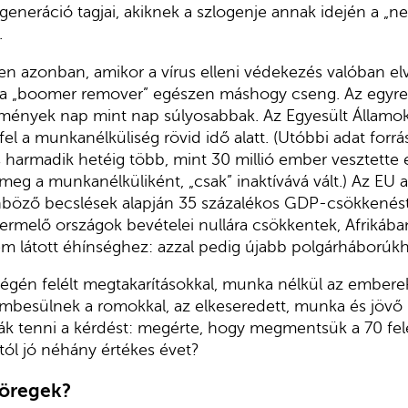
eneráció tagjai, akiknek a szlogenje annak idején a „ne
.
ben azonban, amikor a vírus elleni védekezés valóban el
, a „boomer remover” egészen máshogy cseng. Az egyre
mények nap mint nap súlyosabbak. Az Egyesült Államok
el a munkanélküliség rövid idő alatt. (Utóbbi adat forr
s harmadik hetéig több, mint 30 millió ember vesztette e
meg a munkanélküliként, „csak” inaktívává vált.) Az EU 
öző becslések alapján 35 százalékos GDP-csökkenést
jtermelő országok bevételei nullára csökkentek, Afrikába
m látott éhínséghez: azzal pedig újabb polgárháborúk
égén felélt megtakarításokkal, munka nélkül az embere
mbesülnek a romokkal, az elkeseredett, munka és jövő né
ják tenni a kérdést: megérte, hogy megmentsük a 70 fele
któl jó néhány értékes évet?
 öregek
?