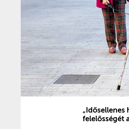
„Idősellenes 
felelősségét