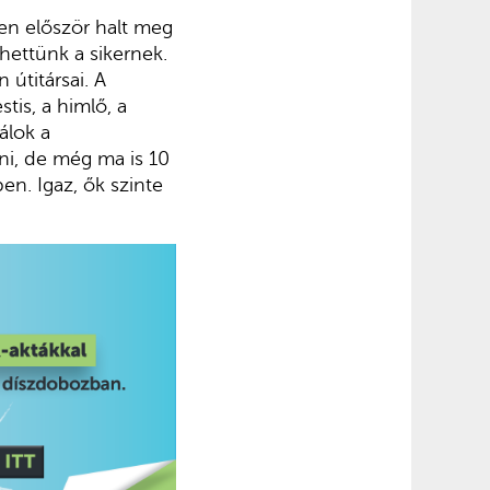
en először halt meg
ettünk a sikernek.
útitársai. A
tis, a himlő, a
álok a
ni, de még ma is 10
en. Igaz, ők szinte