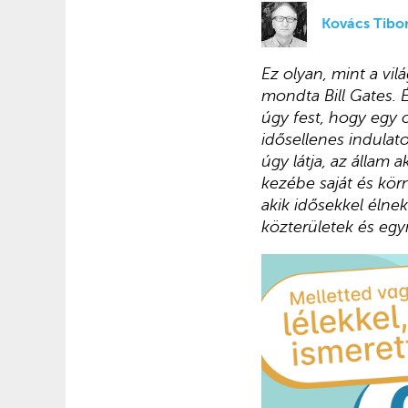
Kovács Tibo
Ez olyan, mint a vi
mondta Bill Gates.
úgy fest, hogy egy 
idősellenes indulat
úgy látja, az állam
kezébe saját és kör
akik idősekkel élnek
közterületek és egy