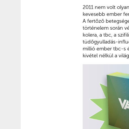
2011 nem volt olyan
kevesebb ember fer
A fertőző betegsége
történelem során vé
kolera, a tbc, a szi
tüdőgyulladás-influ
millió ember tbc-s 
kivétel nélkül a vilá