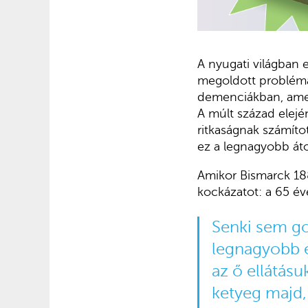
A nyugati világban e
megoldott problém
demenciákban, amely
A múlt század elején
ritkaságnak számít
ez a legnagyobb átok
Amikor Bismarck 188
kockázatot: a 65 éve
Senki sem go
legnagyobb é
az ő ellátás
ketyeg majd,