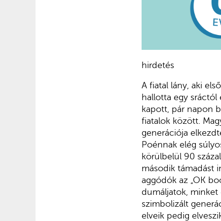
hirdetés
A fiatal lány, aki e
hallotta egy sráctól
kapott, pár napon b
fiatalok között. Mag
generációja elkezdt
Poénnak elég súlyos
körülbelül 90 százal
második támadást in
aggódók az „OK boom
dumáljatok, minket 
szimbolizált generáci
elveik pedig elveszi