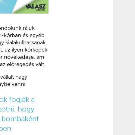
gondolunk rájuk
r-kórban és egyéb
y kialakulhassanak.
t, az ilyen kórképek
kor növekedése, ám
 az elöregedés vált.
állalt nagy
nybe venni.
ok fogják a
kotni, hogy
tt bombaként
kben