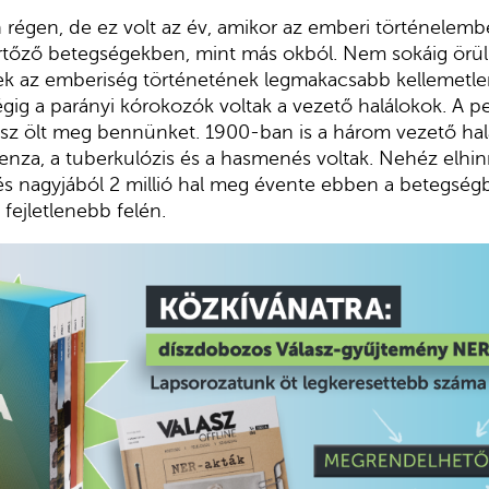
 régen, de ez volt az év, amikor az emberi történelemb
tőző betegségekben, mint más okból. Nem sokáig örülh
k az emberiség történetének legmakacsabb kellemetlen 
gig a parányi kórokozók voltak a vezető halálokok. A pes
filisz ölt meg bennünket. 1900-ban is a három vezető hal
enza, a tuberkulózis és a hasmenés voltak. Nehéz elhin
és nagyjából 2 millió hal meg évente ebben a betegségb
g fejletlenebb felén.