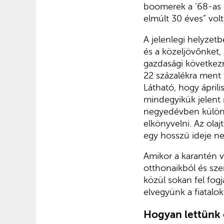
boomerek a ’68-as g
elmúlt 30 éves” volt
A jelenlegi helyzet
és a közeljövőnket
gazdasági következ
22 százalékra ment f
Látható, hogy áprili
mindegyikük jelent 
negyedévben különb
elkönyvelni. Az ola
egy hosszú ideje ne
Amikor a karantén v
otthonaikból és sze
közül sokan fel fog
elvegyünk a fiatalo
Hogyan lettünk