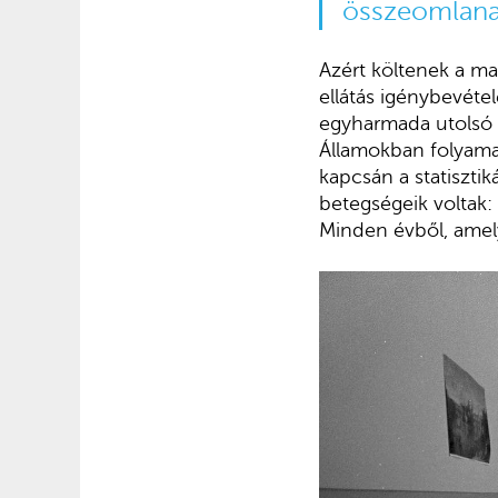
összeomlanak
Azért költenek a ma
ellátás igénybevétel
egyharmada utolsó 3
Államokban folyamat
kapcsán a statiszti
betegségeik voltak:
Minden évből, amel