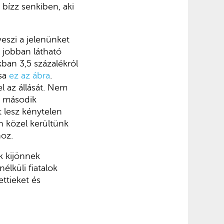
 bízz senkiben, aki
veszi a jelenünket
 jobban látható
ban 3,5 százalékról
ása
ez az ábra
.
l az állását. Nem
a második
 lesz kénytelen
n közel kerültünk
hoz.
k kijönnek
lküli fiatalok
ttieket és