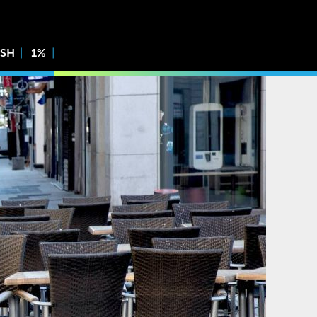
ISH
1%