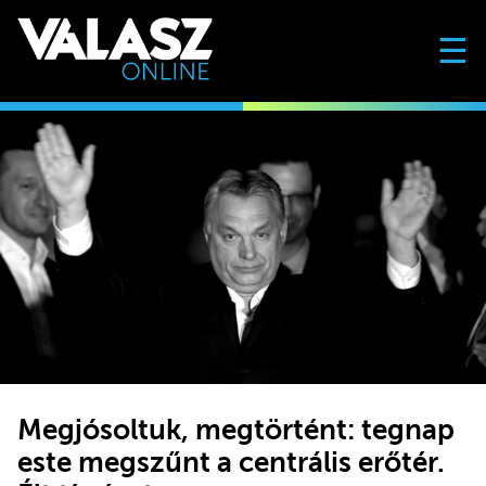
☰
Megjósoltuk, megtörtént: tegnap
este megszűnt a centrális erőtér.