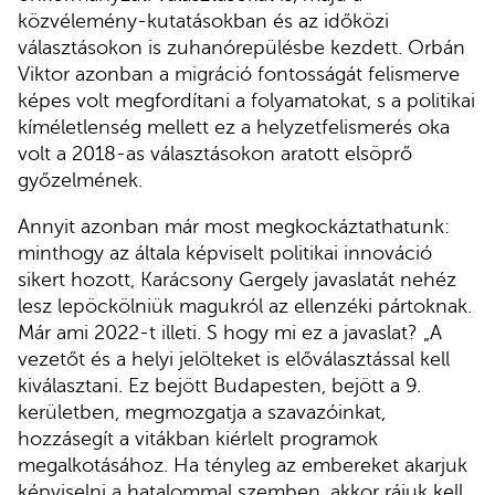
közvélemény-kutatásokban és az időközi
választásokon is zuhanórepülésbe kezdett. Orbán
Viktor azonban a migráció fontosságát felismerve
képes volt megfordítani a folyamatokat, s a politikai
kíméletlenség mellett ez a helyzetfelismerés oka
volt a 2018-as választásokon aratott elsöprő
győzelmének.
Annyit azonban már most megkockáztathatunk:
minthogy az általa képviselt politikai innováció
sikert hozott, Karácsony Gergely javaslatát nehéz
lesz lepöckölniük magukról az ellenzéki pártoknak.
Már ami 2022-t illeti. S hogy mi ez a javaslat? „A
vezetőt és a helyi jelölteket is előválasztással kell
kiválasztani. Ez bejött Budapesten, bejött a 9.
kerületben, megmozgatja a szavazóinkat,
hozzásegít a vitákban kiérlelt programok
megalkotásához. Ha tényleg az embereket akarjuk
képviselni a hatalommal szemben, akkor rájuk kell