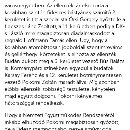
városnegyedben. Az ellenzéki ár elsodorta a
korábban szintén fideszes bástyának számító 2.
kerületet is (itt a szocialista Őrsi Gergely győzte le a
fideszes Láng Zsoltot), a 11. kerületben pedig a DK-
s László Imre magabiztosan diadalmaskodott a
regnáló Hoffmann Tamás ellen. Úgy, hogy a
korábban atombiztosan jobboldali szentimrevárosi
és gellérthegyi körzeteket is elhozta az ellenzék.
Budán bukott még a 3. kerületet vezető Bús Balázs
is. Kormánypárti színekben egyedül a budafoki
Karsay Ferenc és a 12. kerületet botránymentesen
vezető Pokorni Zoltán maradt állva. Míg azonban
előbbi ellenzéki többségű testülettel kénytelen
majd együtt dolgozni, Pokorni kényelmes
hátországgal rendelkezik.
Hogy a Nemzeti Együttműködés Rendszerétől
inkább elhúzódó Pokorni magabiztosan győzött,
de a Fidesz szempontjából nézve amúgy oda