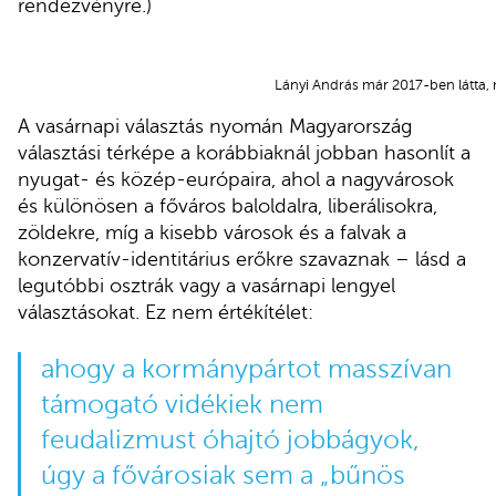
rendezvényre.)
Lányi András már 2017-ben látta, 
A vasárnapi választás nyomán Magyarország
választási térképe a korábbiaknál jobban hasonlít a
nyugat- és közép-európaira, ahol a nagyvárosok
és különösen a főváros baloldalra, liberálisokra,
zöldekre, míg a kisebb városok és a falvak a
konzervatív-identitárius erőkre szavaznak – lásd a
legutóbbi osztrák vagy a vasárnapi lengyel
választásokat. Ez nem értékítélet:
ahogy a kormánypártot masszívan
támogató vidékiek nem
feudalizmust óhajtó jobbágyok,
úgy a fővárosiak sem a „bűnös