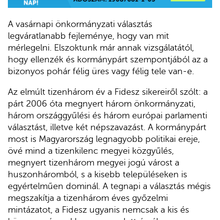
A vasárnapi önkormányzati választás
legváratlanabb fejleménye, hogy van mit
mérlegelni. Elszoktunk már annak vizsgálatától,
hogy ellenzék és kormánypárt szempontjából az a
bizonyos pohár félig üres vagy félig tele van-e.
Az elmúlt tizenhárom év a Fidesz sikereiről szólt: a
párt 2006 óta megnyert három önkormányzati,
három országgyűlési és három európai parlamenti
választást, illetve két népszavazást. A kormánypárt
most is Magyarország legnagyobb politikai ereje,
övé mind a tizenkilenc megyei közgyűlés,
megnyert tizenhárom megyei jogú várost a
huszonháromból, s a kisebb településeken is
egyértelműen dominál. A tegnapi a választás mégis
megszakítja a tizenhárom éves győzelmi
mintázatot, a Fidesz ugyanis nemcsak a kis és