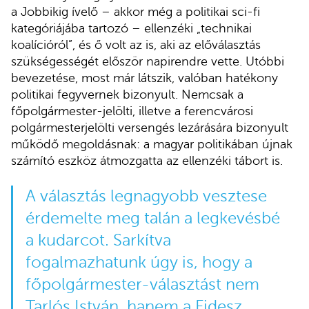
a Jobbikig ívelő – akkor még a politikai sci-fi
kategóriájába tartozó – ellenzéki „technikai
koalícióról”, és ő volt az is, aki az előválasztás
szükségességét először napirendre vette. Utóbbi
bevezetése, most már látszik, valóban hatékony
politikai fegyvernek bizonyult. Nemcsak a
főpolgármester-jelölti, illetve a ferencvárosi
polgármesterjelölti versengés lezárására bizonyult
működő megoldásnak: a magyar politikában újnak
számító eszköz átmozgatta az ellenzéki tábort is.
A választás legnagyobb vesztese
érdemelte meg talán a legkevésbé
a kudarcot. Sarkítva
fogalmazhatunk úgy is, hogy a
főpolgármester-választást nem
Tarlós István, hanem a Fidesz