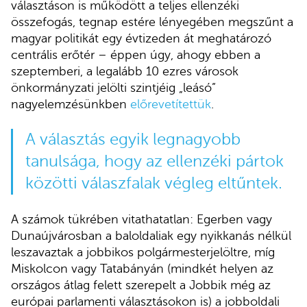
választáson is működött a teljes ellenzéki
összefogás, tegnap estére lényegében megszűnt a
magyar politikát egy évtizeden át meghatározó
centrális erőtér – éppen úgy, ahogy ebben a
szeptemberi, a legalább 10 ezres városok
önkormányzati jelölti szintjéig „leásó”
nagyelemzésünkben
előrevetítettük
.
A választás egyik legnagyobb
tanulsága, hogy az ellenzéki pártok
közötti válaszfalak végleg eltűntek.
A számok tükrében vitathatatlan: Egerben vagy
Dunaújvárosban a baloldaliak egy nyikkanás nélkül
leszavaztak a jobbikos polgármesterjelöltre, míg
Miskolcon vagy Tatabányán (mindkét helyen az
országos átlag felett szerepelt a Jobbik még az
európai parlamenti választásokon is) a jobboldali