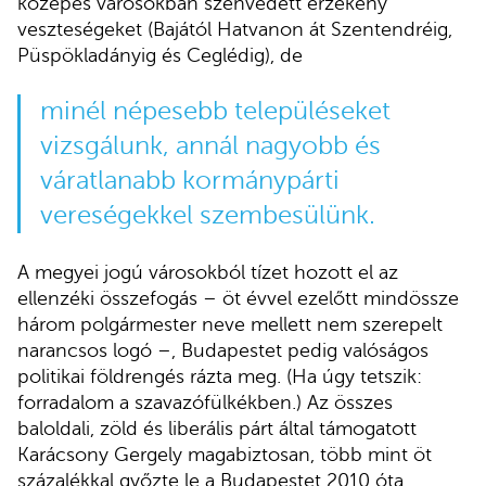
közepes városokban szenvedett érzékeny
veszteségeket (Bajától Hatvanon át Szentendréig,
Püspökladányig és Ceglédig), de
minél népesebb településeket
vizsgálunk, annál nagyobb és
váratlanabb kormánypárti
vereségekkel szembesülünk.
A megyei jogú városokból tízet hozott el az
ellenzéki összefogás – öt évvel ezelőtt mindössze
három polgármester neve mellett nem szerepelt
narancsos logó –, Budapestet pedig valóságos
politikai földrengés rázta meg. (Ha úgy tetszik:
forradalom a szavazófülkékben.) Az összes
baloldali, zöld és liberális párt által támogatott
Karácsony Gergely magabiztosan, több mint öt
százalékkal győzte le a Budapestet 2010 óta