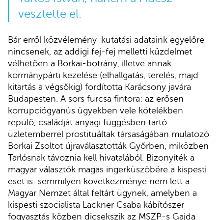
vesztette el.
Bár erről közvélemény-kutatási adataink egyelőre
nincsenek, az addigi fej-fej melletti küzdelmet
vélhetően a Borkai-botrány, illetve annak
kormánypárti kezelése (elhallgatás, terelés, majd
kitartás a végsőkig) fordította Karácsony javára
Budapesten. A sors furcsa fintora: az erősen
korrupciógyanús ügyekben vele kötelékben
repülő, családját anyagi függésben tartó
üzletemberrel prostituáltak társaságában mulatozó
Borkai Zsoltot újraválasztották Győrben, miközben
Tarlósnak távoznia kell hivatalából. Bizonyíték a
magyar választók magas ingerküszöbére a kispesti
eset is: semmilyen következménye nem lett a
Magyar Nemzet által feltárt ügynek, amelyben a
kispesti szocialista Lackner Csaba kábítószer-
fogyasztás közben dicsekszik az MSZP-s Gajda