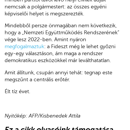
nemcsak a polgármestert: az összes egyéni
képviselői helyet is megszerezték.
Mindebből persze önmagában nem következik,
hogy a „Nemzeti Együttműködés Rendszerének”
vége lesz 2022-ben. Amint nyáron
megfogalmaztuk
: a Fideszt még le lehet győzni
egy-egy választáson, ám maga a rendszer
demokratikus eszközökkel már leválthatatlan.
Amit állítunk, csupán annyi tehát: tegnap este
megszűnt a centrális erőtér.
Élt tíz évet.
Nyitókép: AFP/Kisbenedek Attila
Ez a cikk olvasóink támogatása