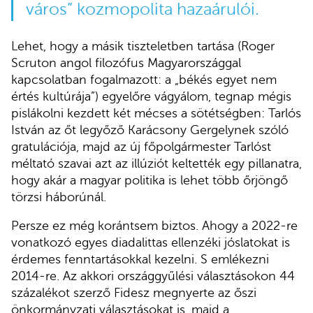
város” kozmopolita hazaárulói.
Lehet, hogy a másik tiszteletben tartása (Roger
Scruton angol filozófus Magyarországgal
kapcsolatban fogalmazott: a „békés egyet nem
értés kultúrája”) egyelőre vágyálom, tegnap mégis
pislákolni kezdett két mécses a sötétségben: Tarlós
István az őt legyőző Karácsony Gergelynek szóló
gratulációja, majd az új főpolgármester Tarlóst
méltató szavai azt az illúziót keltették egy pillanatra,
hogy akár a magyar politika is lehet több őrjöngő
törzsi háborúnál.
Persze ez még korántsem biztos. Ahogy a 2022-re
vonatkozó egyes diadalittas ellenzéki jóslatokat is
érdemes fenntartásokkal kezelni. S emlékezni
2014-re. Az akkori országgyűlési választásokon 44
százalékot szerző Fidesz megnyerte az őszi
önkormányzati választásokat is, majd a