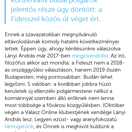
konzervatív budai polgárok
jelentős része úgy döntött: a
Fidesszel közös út véget ért.
Ennek a szavazatokban megnyilvánuló
eltávolodásnak komoly hatalmi következményei
lettek. Éppen úgy, ahogy kérdésünkre válaszolva
Lányi András már 2017-ben
megjövendölte
. Az író,
filozófus akkor azt mondta: a Fideszt nem a 2018-
as országgyűlési választáson, hanem 2019 őszén
Budapesten, még pontosabban: Budán lehet
legyőzni. S valóban: a korábban jobbra húzó
kerületek új ellenzéki polgármesterei nélkül a
kormánnyal szemben álló erőknek nem lenne
most többsége a fővárosi közgyűlésben. (Október
végén a Válasz Online klubestjének vendége Lányi
András lesz. Legyen ezüst- vagy aranyfokozatú
támogatónk
, és Önnek is meghívót küldünk a