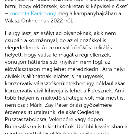
bízni, hogy eldöntsék, konkrétan ki képviselje őket”
–
mondta Karácsony
még a kampányhajrában a
Válasz Online-nak 2022-ről.
Ha így lesz, az esélyt ad olyanoknak, akik nem
csupán a kormánnyal, de az ellenzékkel is
elégedetlenek. Az azon való örökös delirálás
helyett, hogy váltsa le magát a régi ellenzék,
vonuljon háttérbe stb. (nyilván nem fog), az
előválasztáson meg lehet méredzkedni. Arra helyi
civilek is állíthatnak jelöltet, s ha ügyesek,
konzervatív választókerületekben így például akár
konzervatív civil kihívója is lehet a Fidesznek. Ami
több helyen is működő stratégia volt már most is:
nem csak Márki-Zay Péter óriási győzelmére
érdemes itt utalnunk, de akár Ceglédre,
Pusztaszabolcsra, Velencére vagy éppen
Budakalászra is tekinthetünk. Utóbbi kisvárosban a
minden párttól távol lévő helyi civilek adják