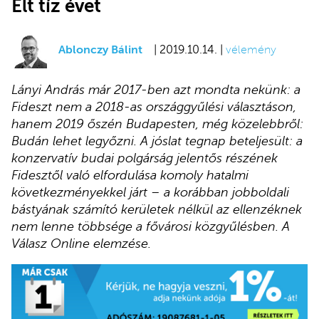
Élt tíz évet
Ablonczy Bálint
| 2019.10.14. |
vélemény
Lányi András már 2017-ben azt mondta nekünk: a
Fideszt nem a 2018-as országgyűlési választáson,
hanem 2019 őszén Budapesten, még közelebbről:
Budán lehet legyőzni. A jóslat tegnap beteljesült: a
konzervatív budai polgárság jelentős részének
Fidesztől való elfordulása komoly hatalmi
következményekkel járt – a korábban jobboldali
bástyának számító kerületek nélkül az ellenzéknek
nem lenne többsége a fővárosi közgyűlésben. A
Válasz Online elemzése.