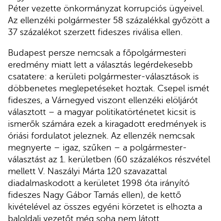
Péter vezette önkormányzat korrupciós ügyeivel.
Az ellenzéki polgármester 58 százalékkal győzött a
37 százalékot szerzett fideszes riválisa ellen.
Budapest persze nemcsak a főpolgármesteri
eredmény miatt lett a választás legérdekesebb
csatatere: a kerületi polgármester-választások is
döbbenetes meglepetéseket hoztak. Csepel ismét
fideszes, a Várnegyed viszont ellenzéki elöljárót
választott – a magyar politikatörténetet kicsit is
ismerők számára ezek a kiragadott eredmények is
óriási fordulatot jeleznek. Az ellenzék nemcsak
megnyerte – igaz, szűken – a polgármester-
választást az 1. kerületben (60 százalékos részvétel
mellett V. Naszályi Márta 120 szavazattal
diadalmaskodott a kerületet 1998 óta irányító
fideszes Nagy Gábor Tamás ellen), de kettő
kivételével az összes egyéni körzetet is elhozta a
baloldali vezetőt még soha nem látott