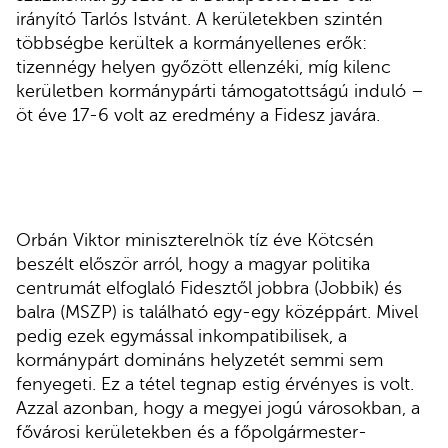
irányító Tarlós Istvánt. A kerületekben szintén
többségbe kerültek a kormányellenes erők:
tizennégy helyen győzött ellenzéki, míg kilenc
kerületben kormánypárti támogatottságú induló –
öt éve 17-6 volt az eredmény a Fidesz javára.
Orbán Viktor miniszterelnök tíz éve Kötcsén
beszélt először arról, hogy a magyar politika
centrumát elfoglaló Fidesztől jobbra (Jobbik) és
balra (MSZP) is található egy-egy középpárt. Mivel
pedig ezek egymással inkompatibilisek, a
kormánypárt domináns helyzetét semmi sem
fenyegeti. Ez a tétel tegnap estig érvényes is volt.
Azzal azonban, hogy a megyei jogú városokban, a
fővárosi kerületekben és a főpolgármester-