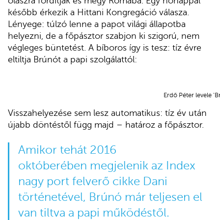
olaszra fordítják és megy Rómába. Egy hónappal
később érkezik a Hittani Kongregáció válasza.
Lényege: túlzó lenne a papot világi állapotba
helyezni, de a főpásztor szabjon ki szigorú, nem
végleges büntetést. A bíboros így is tesz: tíz évre
eltiltja Brúnót a papi szolgálattól:
Erdő Péter levele ‘Br
Visszahelyezése sem lesz automatikus: tíz év után
újabb döntéstől függ majd – határoz a főpásztor.
Amikor tehát 2016
októberében megjelenik
az Index
nagy port felverő cikke
Dani
történetével, Brúnó már teljesen el
van tiltva a papi működéstől.