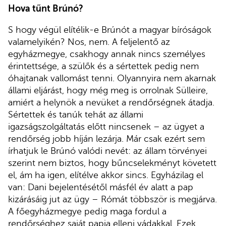
Hova tűnt Brúnó?
S hogy végül elítélik-e Brúnót a magyar bíróságok
valamelyikén? Nos, nem. A feljelentő az
egyházmegye, csakhogy annak nincs személyes
érintettsége, a szülők és a sértettek pedig nem
óhajtanak vallomást tenni. Olyannyira nem akarnak
állami eljárást, hogy még meg is orrolnak Sülleire,
amiért a helynök a nevüket a rendőrségnek átadja.
Sértettek és tanúk tehát az állami
igazságszolgáltatás előtt nincsenek – az ügyet a
rendőrség jobb híján lezárja. Már csak ezért sem
írhatjuk le Brúnó valódi nevét: az állam törvényei
szerint nem biztos, hogy bűncselekményt követett
el, ám ha igen, elítélve akkor sincs. Egyházilag el
van: Dani bejelentésétől másfél év alatt a pap
kizárásáig jut az ügy – Rómát többször is megjárva.
A főegyházmegye pedig maga fordul a
rendőrséghez saját papja elleni vádakkal. Ezek