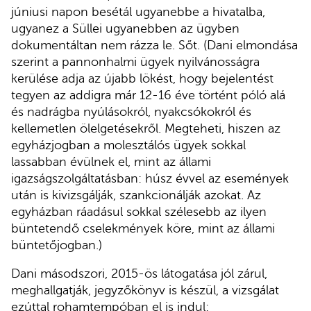
júniusi napon besétál ugyanebbe a hivatalba,
ugyanez a Süllei ugyanebben az ügyben
dokumentáltan nem rázza le. Sőt. (Dani elmondása
szerint a pannonhalmi ügyek nyilvánosságra
kerülése adja az újabb lökést, hogy bejelentést
tegyen az addigra már 12-16 éve történt póló alá
és nadrágba nyúlásokról, nyakcsókokról és
kellemetlen ölelgetésekről. Megteheti, hiszen az
egyházjogban a molesztálós ügyek sokkal
lassabban évülnek el, mint az állami
igazságszolgáltatásban: húsz évvel az események
után is kivizsgálják, szankcionálják azokat. Az
egyházban ráadásul sokkal szélesebb az ilyen
büntetendő cselekmények köre, mint az állami
büntetőjogban.)
Dani másodszori, 2015-ös látogatása jól zárul,
meghallgatják, jegyzőkönyv is készül, a vizsgálat
ezúttal rohamtempóban el is indul: