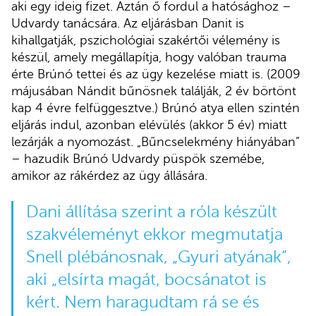
aki egy ideig fizet. Aztán ő fordul a hatósághoz –
Udvardy tanácsára. Az eljárásban Danit is
kihallgatják, pszichológiai szakértői vélemény is
készül, amely megállapítja, hogy valóban trauma
érte Brúnó tettei és az ügy kezelése miatt is. (2009
májusában Nándit bűnösnek találják, 2 év börtönt
kap 4 évre felfüggesztve.) Brúnó atya ellen szintén
eljárás indul, azonban elévülés (akkor 5 év) miatt
lezárják a nyomozást. „Bűncselekmény hiányában”
– hazudik Brúnó Udvardy püspök szemébe,
amikor az rákérdez az ügy állására.
Dani állítása szerint a róla készült
szakvéleményt ekkor megmutatja
Snell plébánosnak, „Gyuri atyának”,
aki „elsírta magát, bocsánatot is
kért. Nem haragudtam rá se és