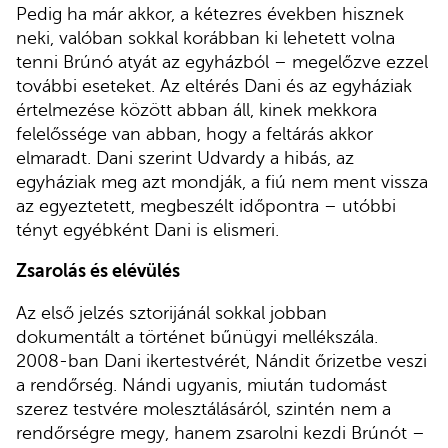
Pedig ha már akkor, a kétezres években hisznek
neki, valóban sokkal korábban ki lehetett volna
tenni Brúnó atyát az egyházból – megelőzve ezzel
további eseteket. Az eltérés Dani és az egyháziak
értelmezése között abban áll, kinek mekkora
felelőssége van abban, hogy a feltárás akkor
elmaradt. Dani szerint Udvardy a hibás, az
egyháziak meg azt mondják, a fiú nem ment vissza
az egyeztetett, megbeszélt időpontra – utóbbi
tényt egyébként Dani is elismeri.
Zsarolás és elévülés
Az első jelzés sztorijánál sokkal jobban
dokumentált a történet bűnügyi mellékszála.
2008-ban Dani ikertestvérét, Nándit őrizetbe veszi
a rendőrség. Nándi ugyanis, miután tudomást
szerez testvére molesztálásáról, szintén nem a
rendőrségre megy, hanem zsarolni kezdi Brúnót –