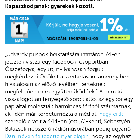
Kapaszkodjanak: gyerekek között.
„Udvardy püspök beiktatására immáron 74-en
jeleztek vissza egy facebook-csoportban.
Összefogva, együtt, nyilvánosan fogjuk
megkérdezni Önöket a szertartáson, amennyiben
hivatalosan az előző levélben kérteknek
megfelelően nem együttműködőek.” A nem túl
visszafogottan fenyegető sorok attól az egykor egy
pap által molesztált harmincas férfitól származnak,
aki idén már körbeturnézta a médiát:
nagy cikk
szereplője volt a 444-en (ott „A”-ként), Sebestyén
Balázsék népszerű rádióműsorában pedig ugyanő
Dani néven fejtegette nyár elején
, hogy az egyház