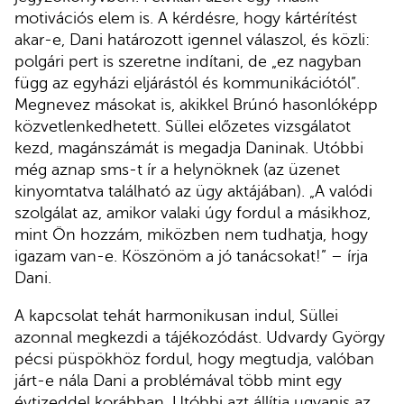
motivációs elem is. A kérdésre, hogy kártérítést
akar-e, Dani határozott igennel válaszol, és közli:
polgári pert is szeretne indítani, de „ez nagyban
függ az egyházi eljárástól és kommunikációtól”.
Megnevez másokat is, akikkel Brúnó hasonlóképp
közvetlenkedhetett. Süllei előzetes vizsgálatot
kezd, magánszámát is megadja Daninak. Utóbbi
még aznap sms-t ír a helynöknek (az üzenet
kinyomtatva található az ügy aktájában). „A valódi
szolgálat az, amikor valaki úgy fordul a másikhoz,
mint Ön hozzám, miközben nem tudhatja, hogy
igazam van-e. Köszönöm a jó tanácsokat!” – írja
Dani.
A kapcsolat tehát harmonikusan indul, Süllei
azonnal megkezdi a tájékozódást. Udvardy György
pécsi püspökhöz fordul, hogy megtudja, valóban
járt-e nála Dani a problémával több mint egy
évtizeddel korábban. Utóbbi azt állítja ugyanis az