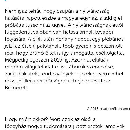
Nem igaz tehát, hogy csupán a nyilvánosság
hatására kapott észbe a magyar egyház, s addig el
próbálta tussolni az ügyet. A nyilvánosságnak ettől
függetlenül valóban van hatása annak további
folyására. A cikk után néhány nappal egy plébános
jelzi az érseki palotának: több gyerek is beszámolt
róla, hogy Brúnó őket is így simogatta, csókolgatta.
Mégpedig egészen 2015-ig. Azonnal eltiltják
minden világi feladattól is: táborok szervezése,
zarándoklatok, rendezvények – ezeken sem vehet
részt. Süllei a rendőrségen is bejelentést tesz
Brúnóról:
A 2016 októberében tett r
Hogy miért ekkor? Mert ezek az első, a
főegyházmegye tudomására jutott esetek, amelyek