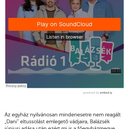
Az egyház nyilvánosan mindenesetre nem reagált
„Dani” eltussolást emlegető vádjaira, Balázsék
júniusi adása után ezért mi is a főegyházmegye