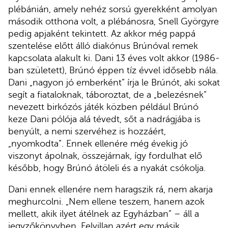
plébánián, amely nehéz sorsú gyerekként amolyan
második otthona volt, a plébánosra, Snell Györgyre
pedig apjaként tekintett. Az akkor még pappá
szentelése előtt álló diakónus Brúnóval remek
kapcsolata alakult ki. Dani 13 éves volt akkor (1986-
ban született), Brúnó éppen tíz évvel idősebb nála.
Dani „nagyon jó emberként” írja le Brúnót, aki sokat
segít a fiataloknak, táboroztat, de a „belezésnek”
nevezett birkózós játék közben például Brúnó
keze Dani pólója alá tévedt, sőt a nadrágjába is
benyúlt, a nemi szervéhez is hozzáért,
„nyomkodta”. Ennek ellenére még évekig jó
viszonyt ápolnak, összejárnak, így fordulhat elő
később, hogy Brúnó átöleli és a nyakát csókolja.
Dani ennek ellenére nem haragszik rá, nem akarja
meghurcolni. „Nem ellene teszem, hanem azok
mellett, akik ilyet átélnek az Egyházban” – áll a
jegyzőkönyvben. Felvillan azért egy másik