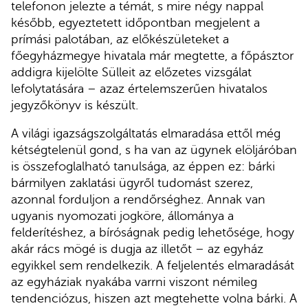
telefonon jelezte a témát, s mire négy nappal
később, egyeztetett időpontban megjelent a
prímási palotában, az előkészületeket a
főegyházmegye hivatala már megtette, a főpásztor
addigra kijelölte Sülleit az előzetes vizsgálat
lefolytatására – azaz értelemszerűen hivatalos
jegyzőkönyv is készült.
A világi igazságszolgáltatás elmaradása ettől még
kétségtelenül gond, s ha van az ügynek elöljáróban
is összefoglalható tanulsága, az éppen ez: bárki
bármilyen zaklatási ügyről tudomást szerez,
azonnal forduljon a rendőrséghez. Annak van
ugyanis nyomozati jogköre, állománya a
felderítéshez, a bíróságnak pedig lehetősége, hogy
akár rács mögé is dugja az illetőt – az egyház
egyikkel sem rendelkezik. A feljelentés elmaradását
az egyháziak nyakába varrni viszont némileg
tendenciózus, hiszen azt megtehette volna bárki. A