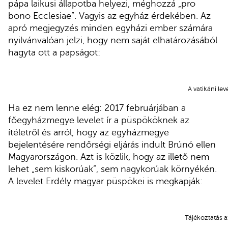
pápa laikusi állapotba helyezi, méghozzá „pro
bono Ecclesiae”. Vagyis az egyház érdekében. Az
apró megjegyzés minden egyházi ember számára
nyilvánvalóan jelzi, hogy nem saját elhatározásából
hagyta ott a papságot:
A vatikáni lev
Ha ez nem lenne elég: 2017 februárjában a
főegyházmegye levelet ír a püspököknek az
ítéletről és arról, hogy az egyházmegye
bejelentésére rendőrségi eljárás indult Brúnó ellen
Magyarországon. Azt is közlik, hogy az illető nem
lehet „sem kiskorúak”, sem nagykorúak környékén.
A levelet Erdély magyar püspökei is megkapják:
Tájékoztatás az