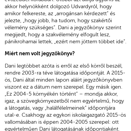
akkor helynökként dolgozó Udvardyról, hogy
amikor felkereste, az „arrogánsan kérdezett” és
jelezte, „hogy jobb, ha tudom, hogy szakértői
vélemény szükséges”. Dani a jegyzőkönyv szerint
megijedt, hogy a szakvélemény elfogult lesz,
pánikrohamai lettek, „ezért nem jöttem többet ide”.
Miért nem volt jegyzőkönyv?
Dani legtöbbet azóta is erről az első körről beszél,
rendre 2003-ra téve látogatása időpontját. A 2015-
ös, Dani által minden lapon aláírt jegyzőkönyvben
viszont ez a dátum nem szerepel. Egy másik igen.
„Ez 2004-5 környékén történt” – mondja akkor,
igaz, a szövegkörnyezetből nem egyértelmű, hogy
a látogatás, vagy „halálfélelmeinek” időpontjára
utal-e. Csakhogy az egykori iskolaigazgató 2015-ös
vallomásában is éppen 2004-2005 szerepel: ott
egyértelműen Dani látogatásának időpontjaként.