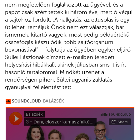
nem megfelelően foglalkozott az ügyével, és a
papot csak azért tették ki három éve, mert ő végül
a sajtóhoz fordult. „A hallgatás, az eltusolás is egy
út lehet, reméljük Önök nem ezt választják, bár
ismernek, kitartó vagyok, most pedig példaértékü
összefogás készülődik, több sajtóorgánum
bevonásával” – folytatja az ügyében egykor eljáró
Süllei Lászlónak címzett e-mailben (eredeti
helyesírási hibákkal), akinek júliusban sms-t is írt
hasonló tartalommal. Mindkét üzenet a
rendőrségen pihen, Süllei ugyanis zaklatás
gyanújával feljelentést tett.