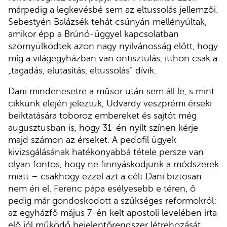
márpedig a legkevésbé sem az eltussolás jellemzői.
Sebestyén Balázsék tehát csúnyán mellényúltak,
amikor épp a Brúnó-üggyel kapcsolatban
szörnyülködtek azon nagy nyilvánosság előtt, hogy
míg a világegyházban van öntisztulás, itthon csak a
„tagadás, elutasítás, eltussolás” dívik.
Dani mindenesetre a műsor után sem áll le, s mint
cikkünk elején jeleztük, Udvardy veszprémi érseki
beiktatására toboroz embereket és sajtót még
augusztusban is, hogy 31-én nyílt színen kérje
majd számon az érseket. A pedofil ügyek
kivizsgálásának hatékonyabbá tétele persze van
olyan fontos, hogy ne finnyáskodjunk a módszerek
miatt – csakhogy ezzel azt a célt Dani biztosan
nem éri el. Ferenc pápa esélyesebb e téren, ő
pedig már gondoskodott a szükséges reformokról:
az egyházfő május 7-én kelt apostoli levelében írta
elő jól működő bejelentőrendszer létrehozását