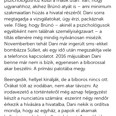
pszichológushoz küldi a másik után: van, hogy
ugyanahhoz, akihez Brúnó atyát is – ami minimum
szakmaiatlan húzás a hivatal részéről. Dani sorra
megtagadja a vizsgálatokat, úgy érzi, packáznak
vele. Főleg, hogy Brúnó – akinél a pszichológusok
egyébként nem találnak személyiségzavart – a
tiltás ellenére még mindig nyilvánosan misézik.
Novemberben tehát Dani már ingerült sms-ekkel
bombázza Sülleit, aki egy idő után megszakítja vele
a telefonos kapcsolatot. 2016 májusában Dani
benne már nem is bízik, egyenesen a bíborossal
akar beszélni. A prímási palotába megy.
Beengedik, hellyel kínálják, de a bíboros nincs ott.
Órákat tölt az irodában, nem akar távozni. Az
irodavezető a történtekről még aznap feljegyzést
készít a nunciatúra számára: eszerint négy rendőr
érkezik a hívására a hivatalba, Dani nekik is ordítva
mondja, hogy az egyház, a papok el akarnak