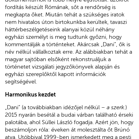
fordítás készült Rómának, sőt a rendőrség is
megkapta őket. Miután tehát a szükséges iratok
nem hivatalos úton birtokunkba kerültek, tavaszi
háttérbeszélgetéseink alanyai közül néhány
egyházi személyt is meg tudtunk győzni, hogy
kommentálják a történteket. Akárcsak „Dani”, ők is
név nélkül vállalkoztak erre. Az alábbiakban tehát a
magyar sajtóban elsőként rekonstruáljuk a
történetet vizsgálati jegyzőkönyvek alapján és
egyházi szereplőktől kapott információk
segítségével.
Harmonikus kezdet
„Dani” (a továbbiakban idézőjel nélkül –
a szerk.
)
2015 nyarán besétál a budai várban található érseki
palotába, ahol Süllei László fogadja. Azért jön, hogy
beszámoljon róla: éveken át molesztálta őt Brúnó
atya. Utóbbival 1999-ben ismerkedett meg a pesti