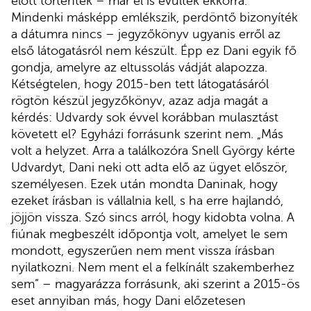
előtt történtek – már el is évültek ekkorra.
Mindenki másképp emlékszik, perdöntő bizonyíték
a dátumra nincs – jegyzőkönyv ugyanis erről az
első látogatásról nem készült. Épp ez Dani egyik fő
gondja, amelyre az eltussolás vádját alapozza.
Kétségtelen, hogy 2015-ben tett látogatásáról
rögtön készül jegyzőkönyv, azaz adja magát a
kérdés: Udvardy sok évvel korábban mulasztást
követett el? Egyházi forrásunk szerint nem. „Más
volt a helyzet. Arra a találkozóra Snell György kérte
Udvardyt, Dani neki ott adta elő az ügyet először,
személyesen. Ezek után mondta Daninak, hogy
ezeket írásban is vállalnia kell, s ha erre hajlandó,
jöjjön vissza. Szó sincs arról, hogy kidobta volna. A
fiúnak megbeszélt időpontja volt, amelyet le sem
mondott, egyszerűen nem ment vissza írásban
nyilatkozni. Nem ment el a felkínált szakemberhez
sem” – magyarázza forrásunk, aki szerint a 2015-ös
eset annyiban más, hogy Dani előzetesen