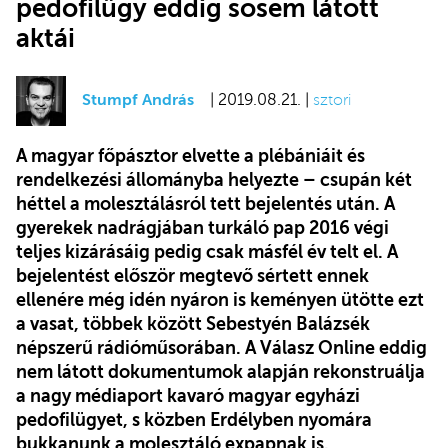
pedofilügy eddig sosem látott
aktái
Stumpf András
| 2019.08.21. |
sztori
A magyar főpásztor elvette a plébániáit és
rendelkezési állományba helyezte – csupán két
héttel a molesztálásról tett bejelentés után. A
gyerekek nadrágjában turkáló pap 2016 végi
teljes kizárásáig pedig csak másfél év telt el. A
bejelentést először megtevő sértett ennek
ellenére még idén nyáron is keményen ütötte ezt
a vasat, többek között Sebestyén Balázsék
népszerű rádióműsorában. A Válasz Online eddig
nem látott dokumentumok alapján rekonstruálja
a nagy médiaport kavaró magyar egyházi
pedofilügyet, s közben Erdélyben nyomára
bukkanunk a molesztáló expapnak is.