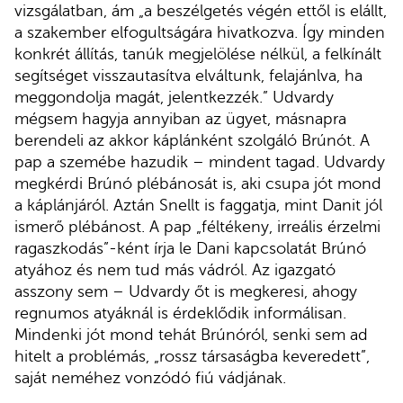
vizsgálatban, ám „a beszélgetés végén ettől is elállt,
a szakember elfogultságára hivatkozva. Így minden
konkrét állítás, tanúk megjelölése nélkül, a felkínált
segítséget visszautasítva elváltunk, felajánlva, ha
meggondolja magát, jelentkezzék.” Udvardy
mégsem hagyja annyiban az ügyet, másnapra
berendeli az akkor káplánként szolgáló Brúnót. A
pap a szemébe hazudik – mindent tagad. Udvardy
megkérdi Brúnó plébánosát is, aki csupa jót mond
a káplánjáról. Aztán Snellt is faggatja, mint Danit jól
ismerő plébánost. A pap „féltékeny, irreális érzelmi
ragaszkodás”-ként írja le Dani kapcsolatát Brúnó
atyához és nem tud más vádról. Az igazgató
asszony sem – Udvardy őt is megkeresi, ahogy
regnumos atyáknál is érdeklődik informálisan.
Mindenki jót mond tehát Brúnóról, senki sem ad
hitelt a problémás, „rossz társaságba keveredett”,
saját neméhez vonzódó fiú vádjának.