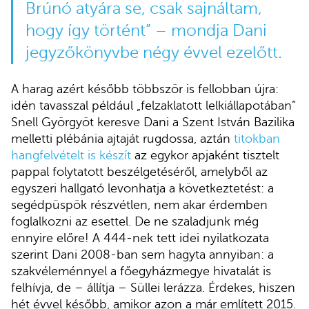
Brúnó atyára se, csak sajnáltam,
hogy így történt” – mondja Dani
jegyzőkönyvbe négy évvel ezelőtt.
A harag azért később többször is fellobban újra:
idén tavasszal például „felzaklatott lelkiállapotában”
Snell Györgyöt keresve Dani a Szent István Bazilika
melletti plébánia ajtaját rugdossa, aztán
titokban
hangfelvételt is készít
az egykor apjaként tisztelt
pappal folytatott beszélgetéséről, amelyből az
egyszeri hallgató levonhatja a következtetést: a
segédpüspök részvétlen, nem akar érdemben
foglalkozni az esettel. De ne szaladjunk még
ennyire előre! A 444-nek tett idei nyilatkozata
szerint Dani 2008-ban sem hagyta annyiban: a
szakvéleménnyel a főegyházmegye hivatalát is
felhívja, de – állítja – Süllei lerázza. Érdekes, hiszen
hét évvel később, amikor azon a már említett 2015.