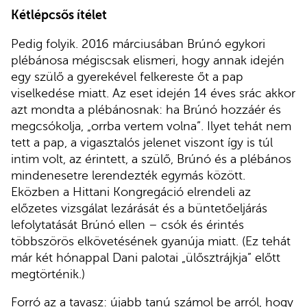
Kétlépcsős ítélet
Pedig folyik. 2016 márciusában Brúnó egykori
plébánosa mégiscsak elismeri, hogy annak idején
egy szülő a gyerekével felkereste őt a pap
viselkedése miatt. Az eset idején 14 éves srác akkor
azt mondta a plébánosnak: ha Brúnó hozzáér és
megcsókolja, „orrba vertem volna”. Ilyet tehát nem
tett a pap, a vigasztalós jelenet viszont így is túl
intim volt, az érintett, a szülő, Brúnó és a plébános
mindenesetre lerendezték egymás között.
Eközben a Hittani Kongregáció elrendeli az
előzetes vizsgálat lezárását és a büntetőeljárás
lefolytatását Brúnó ellen – csók és érintés
többszörös elkövetésének gyanúja miatt. (Ez tehát
már két hónappal Dani palotai „ülősztrájkja” előtt
megtörténik.)
Forró az a tavasz: újabb tanú számol be arról, hogy