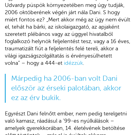
Udvardy püspök környezetében meg úgy tudják,
2006 októberének végén járt nála Dani. S hogy
miért fontos ez? „Mert akkor még az ügy nem évült
el, tehát ha bárki, az iskolaigazgató, az apjaként
szeretett plébános vagy az üggyel hivatalból
foglalkozó helynök feljelentést tesz, vagy a 16 éves,
traumatizált fiút a feljelentés felé tereli, akkor a
világi igazságszolgáltatás is érvényesülhetett
volna” – hogy a 444-et
idézzük
.
Márpedig ha 2006-ban volt Dani
először az érseki palotában, akkor
ez az érv bukik.
Egyrészt Dani felnőtt ember, nem pedig terelgetni
való kamasz, ráadásul a ’99-es nyúlkálások –
amelyek gyerekkorában, 14. életévének betöltése