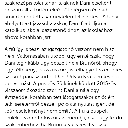
szakközépiskolai tanár is, akinek Dani elsőként
beszámolt a történtekről: őt mégsem éri vád,
amiért nem tett akár névtelen feljelentést. A tanár
ahelyett azt javasolta akkor, Dani forduljon a
katolikus iskola igazgatónőjéhez, az iskoláéhoz,
ahova korábban járt.
A fiú így is tesz, az igazgatónő viszont nem hisz
neki. Vallomásában utóbbi úgy emlékszik, hogy
Dani leginkább úgy beszélt neki Brúnóról, ahogy
egy féltékeny, bosszúszomjas, elhagyott szerelmes
szokott panaszkodni. Dani Udvardyra sem tesz jó
benyomást. A püspök Sülleinek küldött 2015-ös
visszaemlékezése szerint Dani a nála egy
évtizeddel korábban tett látogatásakor az őt ért
lelki sérelemről beszél, póló alá nyúlást igen, de
„bűncselekményt nem említ”. A fiú a püspök
emlékei szerint először azt mondja, csak úgy fordul
szakemberhez, ha Brúnó atya is részt vesz a