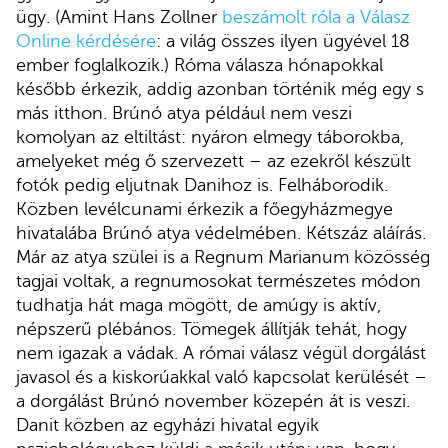
ügy. (Amint Hans Zollner
beszámolt róla a Válasz
Online kérdésére
: a világ összes ilyen ügyével 18
ember foglalkozik.) Róma válasza hónapokkal
később érkezik, addig azonban történik még egy s
más itthon. Brúnó atya például nem veszi
komolyan az eltiltást: nyáron elmegy táborokba,
amelyeket még ő szervezett – az ezekről készült
fotók pedig eljutnak Danihoz is. Felháborodik.
Közben levélcunami érkezik a főegyházmegye
hivatalába Brúnó atya védelmében. Kétszáz aláírás.
Már az atya szülei is a Regnum Marianum közösség
tagjai voltak, a regnumosokat természetes módon
tudhatja hát maga mögött, de amúgy is aktív,
népszerű plébános. Tömegek állítják tehát, hogy
nem igazak a vádak. A római válasz végül dorgálást
javasol és a kiskorúakkal való kapcsolat kerülését –
a dorgálást Brúnó november közepén át is veszi.
Danit közben az egyházi hivatal egyik