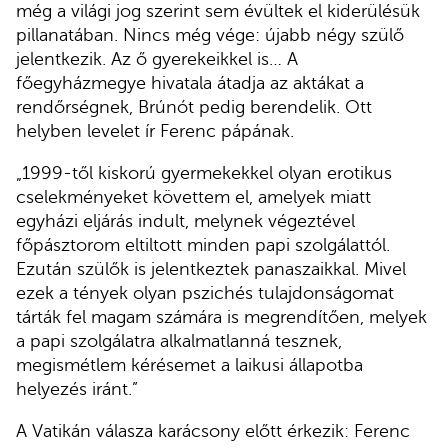
még a világi jog szerint sem évültek el kiderülésük
pillanatában. Nincs még vége: újabb négy szülő
jelentkezik. Az ő gyerekeikkel is… A
főegyházmegye hivatala átadja az aktákat a
rendőrségnek, Brúnót pedig berendelik. Ott
helyben levelet ír Ferenc pápának.
„1999-től kiskorú gyermekekkel olyan erotikus
cselekményeket követtem el, amelyek miatt
egyházi eljárás indult, melynek végeztével
főpásztorom eltiltott minden papi szolgálattól.
Ezután szülők is jelentkeztek panaszaikkal. Mivel
ezek a tények olyan pszichés tulajdonságomat
tárták fel magam számára is megrendítően, melyek
a papi szolgálatra alkalmatlanná tesznek,
megismétlem kérésemet a laikusi állapotba
helyezés iránt.”
A Vatikán válasza karácsony előtt érkezik: Ferenc