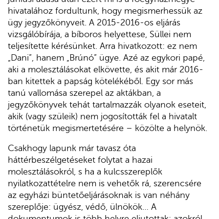
hivatalához fordultunk, hogy megismerhessük az
ügy jegyzőkönyveit. A 2015-2016-os eljárás
vizsgálóbírája, a bíboros helyettese, Süllei nem
teljesítette kérésünket. Arra hivatkozott: ez nem
„Dani”, hanem „Brúnó” ügye. Azé az egykori papé,
aki a molesztálásokat elkövette, és akit már 2016-
ban kitettek a papság kötelékéből. Egy sor más
tanú vallomása szerepel az aktákban, a
jegyzőkönyvek tehát tartalmazzák olyanok eseteit,
akik (vagy szüleik) nem jogosították fel a hivatalt
történetük megismertetésére – közölte a helynök.
Csakhogy lapunk már tavasz óta
háttérbeszélgetéseket folytat a hazai
molesztálásokról, s ha a kulcsszereplők
nyilatkozattételre nem is vehetők rá, szerencsére
az egyházi büntetőeljárásoknak is van néhány
szereplője: ügyész, védő, ülnökök… A
dokumentumok is több helyre eljutottak: azokról