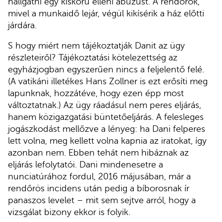
hallgatni egy kiskorú elleni abúzust. A rendőrök,
mivel a munkaidő lejár, végül kikísérik a ház előtti
járdára.
S hogy miért nem tájékoztatják Danit az ügy
részleteiről? Tájékoztatási kötelezettség az
egyházjogban egyszerűen nincs a feljelentő felé.
(A vatikáni illetékes Hans Zollner is ezt erősíti meg
lapunknak, hozzátéve, hogy ezen épp most
változtatnak.) Az ügy ráadásul nem peres eljárás,
hanem közigazgatási büntetőeljárás. A felesleges
jogászkodást mellőzve a lényeg: ha Dani felperes
lett volna, meg kellett volna kapnia az iratokat, így
azonban nem. Ebben tehát nem hibáznak az
eljárás lefolytatói. Dani mindenesetre a
nunciatúrához fordul, 2016 májusában, már a
rendőrös incidens után pedig a bíborosnak ír
panaszos levelet – mit sem sejtve arról, hogy a
vizsgálat bizony ekkor is folyik.