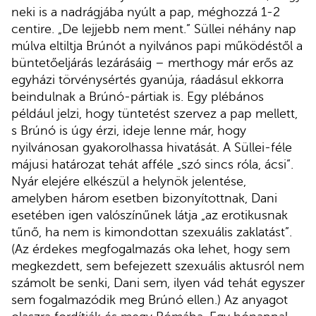
neki is a nadrágjába nyúlt a pap, méghozzá 1-2
centire. „De lejjebb nem ment.” Süllei néhány nap
múlva eltiltja Brúnót a nyilvános papi működéstől a
büntetőeljárás lezárásáig – merthogy már erős az
egyházi törvénysértés gyanúja, ráadásul ekkorra
beindulnak a Brúnó-pártiak is. Egy plébános
például jelzi, hogy tüntetést szervez a pap mellett,
s Brúnó is úgy érzi, ideje lenne már, hogy
nyilvánosan gyakorolhassa hivatását. A Süllei-féle
májusi határozat tehát afféle „szó sincs róla, ácsi”.
Nyár elejére elkészül a helynök jelentése,
amelyben három esetben bizonyítottnak, Dani
esetében igen valószínűnek látja „az erotikusnak
tűnő, ha nem is kimondottan szexuális zaklatást”.
(Az érdekes megfogalmazás oka lehet, hogy sem
megkezdett, sem befejezett szexuális aktusról nem
számolt be senki, Dani sem, ilyen vád tehát egyszer
sem fogalmazódik meg Brúnó ellen.) Az anyagot