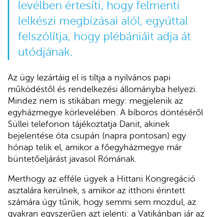
levélben értesíti, hogy felmenti
lelkészi megbízásai alól, egyúttal
felszólítja, hogy plébániáit adja át
utódjának.
Az ügy lezártáig el is tiltja a nyilvános papi
működéstől és rendelkezési állományba helyezi.
Mindez nem is stikában megy: megjelenik az
egyházmegye körlevelében. A bíboros döntéséről
Süllei telefonon tájékoztatja Danit, akinek
bejelentése óta csupán (napra pontosan) egy
hónap telik el, amikor a főegyházmegye már
büntetőeljárást javasol Rómának.
Merthogy az efféle ügyek a Hittani Kongregáció
asztalára kerülnek, s amikor az itthoni érintett
számára úgy tűnik, hogy semmi sem mozdul, az
gyakran egyszerűen azt jelenti: a Vatikánban jár az