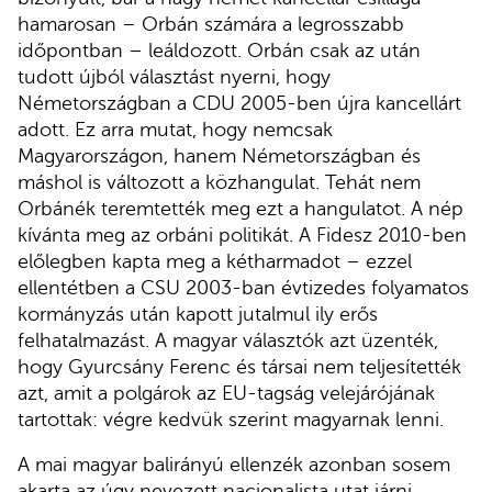
hamarosan – Orbán számára a legrosszabb
időpontban – leáldozott. Orbán csak az után
tudott újból választást nyerni, hogy
Németországban a CDU 2005-ben újra kancellárt
adott. Ez arra mutat, hogy nemcsak
Magyarországon, hanem Németországban és
máshol is változott a közhangulat. Tehát nem
Orbánék teremtették meg ezt a hangulatot. A nép
kívánta meg az orbáni politikát. A Fidesz 2010-ben
előlegben kapta meg a kétharmadot – ezzel
ellentétben a CSU 2003-ban évtizedes folyamatos
kormányzás után kapott jutalmul ily erős
felhatalmazást. A magyar választók azt üzenték,
hogy Gyurcsány Ferenc és társai nem teljesítették
azt, amit a polgárok az EU-tagság velejárójának
tartottak: végre kedvük szerint magyarnak lenni.
A mai magyar balirányú ellenzék azonban sosem
akarta az úgy nevezett nacionalista utat járni,