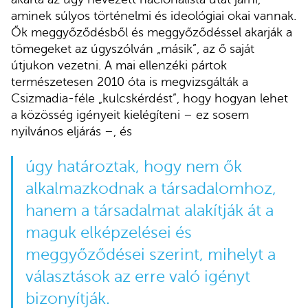
aminek súlyos történelmi és ideológiai okai vannak.
Ők meggyőződésből és meggyőződéssel akarják a
tömegeket az úgyszólván „másik”, az ő saját
útjukon vezetni. A mai ellenzéki pártok
természetesen 2010 óta is megvizsgálták a
Csizmadia-féle „kulcskérdést”, hogy hogyan lehet
a közösség igényeit kielégíteni – ez sosem
nyilvános eljárás –, és
úgy határoztak, hogy nem ők
alkalmazkodnak a társadalomhoz,
hanem a társadalmat alakítják át a
maguk elképzelései és
meggyőződései szerint, mihelyt a
választások az erre való igényt
bizonyítják.