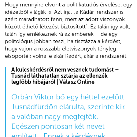
Hogy mennyire elvont a politikatudós érvelése, egy
idézetből világlik ki. Azt írja: „a Kádár-rendszer is
azért maradhatott fenn, mert az adott viszonyok
között élhető létezést biztosított”. Ez talán így volt,
talán így emlékeznek rá az emberek – de egy
politológus jobban teszi, ha tisztázza a kérdést,
hogy vajon a rosszabb életviszonyok tényleg
elsöpörték volna-e akár Kádárt, akár a rendszerét.
A kulcskérdésről nem vesznek tudomást –
Tusnád láthatatlan sztárja az ellenzék
legfőbb hibájáról | Válasz Online
Orbán Viktor bő egy héttel ezelőtt
Tusnádfürdőn elárulta, szerinte kik
a valóban nagy megfejtők.
Egészen pontosan két nevet
említett. „Ennek a kérdésnek,