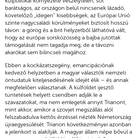
külpolitikai környezete veszélytelen, sőt
barátságos, az országon belül nincsenek lázadó,
követelőző „idegen” kisebbségek, az Európai Unió
szinte nagycsaládi körülményeket biztosít hosszú
távon: a görög és a brit helyzetből láthatóvá vált,
hogy az európai sorsközösség a bajba jutottak
támogatását nem tagadja meg, de a távozni
akarókat sem bilincseli magához.
Ebben a kockázatszegény, emancipációnak
kedvező helyzetben a magyar választók nemzeti
öntudatuk kiteljesedésének idejét élik – és annak
megfelelően választanak. A külföldet ijesztő
tüntetések helyett csendben adják le a
szavazatokat, ma nem emlegetik annyit Trianont,
mint akkor, amikor a szovjet megszállás alól
felszabadulva kettős érzéssel nézték Németország
újraegyesülését. Trianon következményei azonban
a jelenkort is alakítják. A magyar állam népe bővül a