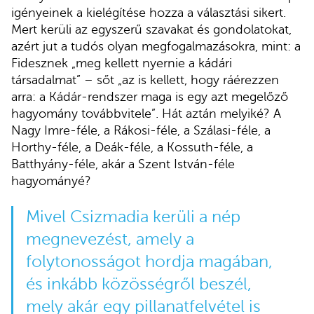
igényeinek a kielégítése hozza a választási sikert.
Mert kerüli az egyszerű szavakat és gondolatokat,
azért jut a tudós olyan megfogalmazásokra, mint: a
Fidesznek „meg kellett nyernie a kádári
társadalmat” – sőt „az is kellett, hogy ráérezzen
arra: a Kádár-rendszer maga is egy azt megelőző
hagyomány továbbvitele”. Hát aztán melyiké? A
Nagy Imre-féle, a Rákosi-féle, a Szálasi-féle, a
Horthy-féle, a Deák-féle, a Kossuth-féle, a
Batthyány-féle, akár a Szent István-féle
hagyományé?
Mivel Csizmadia kerüli a nép
megnevezést, amely a
folytonosságot hordja magában,
és inkább közösségről beszél,
mely akár egy pillanatfelvétel is