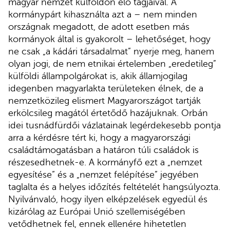
magyar nemzet külföldön élő tagjaival. A
kormánypárt kihasználta azt a – nem minden
országnak megadott, de adott esetben más
kormányok által is gyakorolt – lehetőséget, hogy
ne csak „a kádári társadalmat” nyerje meg, hanem
olyan jogi, de nem etnikai értelemben „eredetileg”
külföldi állampolgárokat is, akik államjogilag
idegenben magyarlakta területeken élnek, de a
nemzetközileg elismert Magyarországot tartják
erkölcsileg magától értetődő hazájuknak. Orbán
idei tusnádfürdői vázlatainak legérdekesebb pontja
arra a kérdésre tért ki, hogy a magyarországi
családtámogatásban a határon túli családok is
részesedhetnek-e. A kormányfő ezt a „nemzet
egyesítése” és a „nemzet felépítése” jegyében
taglalta és a helyes időzítés feltételét hangsúlyozta.
Nyilvánvaló, hogy ilyen elképzelések egyedül és
kizárólag az Európai Unió szellemiségében
vetődhetnek fel, ennek ellenére hihetetlen