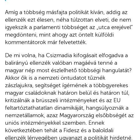
Amíg a többség másfajta politikát kíván, addig az
ellenzék ezt élesen, néha túlzottan elveti, de nem
igyekszik a parlamenti többséget az „utca erejével”
megdönteni, mint ahogy azt öntelt külföldi
kommentátorok már felvetették.
De mi volna, ha Csizmadia kifogásait elfogadva a
balirányú ellenzék valóban magáévá tenné a
magyar nép most észlelhető többségi hangulatát?
Akkor ők is a nemzeti öntudatot tűznék
zászlajukra, segítséget ígérnének a többgyerekes
magyar családoknak határon belül és határon túl,
kritizálnák a brüsszeli intézményeket és az EU
feltartóztathatatlan dinamikáját, hangsúlyoznák a
nemzetállamok, azaz Magyarország elsőbbségét az
uniós intézményekkel szemben. Ennek
következtében tehát a Fidesz és a baloldali
ellenzék lényegében ugyanazt a politikát hirdetné.