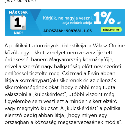
„kulcskérdést”.
A politikai tudományok dialektikája: a Válasz Online
közölt egy cikket, amelyet nem a szerzője tett
érdekessé, hanem Magyarország kormányfője,
mivel a szerzőt nagy hallgatóság előtt név szerinti
említéssel tisztelte meg. Csizmadia Ervin abban
látja a kormánypárt(ok) sikerének és az ellenzék
sikertelenségének okát, hogy előbbi meg tudta
válaszolni a „kulcskérdést”, utóbbi viszont még
figyelembe sem veszi ezt a minden sikert elzáró
vagy megnyitó kulcsot. A „kulcskérdést” a politikai
elemző pedig abban látja, „hogy milyen egy
országban a közösség megszervezésének módja”.