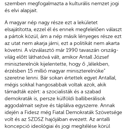
szemben megfogalmazta a kulturális nemzet jogi
és elvi alapjait.
A magyar nép nagy része ezt a lekületet
elsajátította, ezzel él és ennek megfelelően választ
a pártok közül, ám a nép másik lényeges része ezt
az utat nem akarja járni, ezt a politikát nem akarta
követni. A vízválasztó már 1990 tavaszán ország-
világ előtt láthatóvá vált, amikor Antall József
miniszterelnök kijelentette, hogy ő „lélekben,
érzésben 15 millió magyar miniszterelnöke”
szeretne lenni. Bár sokan értettek egyet Antallal,
mégis sokkal hangosabbak voltak azok, akik
támadták ezért: a szocialisták és a szabad
demokraták is, persze külföldi balliberálisok
aggodalmait sejtve és táplálva egyszerre. Annak
idején a Fidesz még Fiatal Demokraták Szövetsége
volt és az SZDSZ hajójában evezett. Az antalli
koncepció ideológiai és jogi megítélése körül