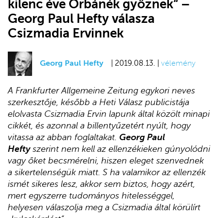
kilenc éve Orbánék győznek“ –
Georg Paul Hefty válasza
Csizmadia Ervinnek
Georg Paul Hefty
| 2019.08.13. |
vélemény
A Frankfurter Allgemeine Zeitung egykori neves
szerkesztője, később a Heti Válasz publicistája
elolvasta Csizmadia Ervin lapunk által közölt minapi
cikkét, és azonnal a billentyűzetért nyúlt, hogy
vitassa az abban foglaltakat.
Georg Paul
Hefty
szerint nem kell az ellenzékieken gúnyolódni
vagy őket becsmérelni, hiszen eleget szenvednek
a sikertelenségük miatt. S ha valamikor az ellenzék
ismét sikeres lesz, akkor sem biztos, hogy azért,
mert egyszerre tudományos hitelességgel,
helyesen válaszolja meg a Csizmadia által körülírt