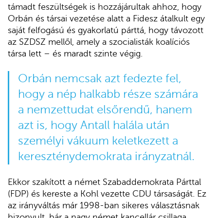
támadt feszültségek is hozzájárultak ahhoz, hogy
Orbán és társai vezetése alatt a Fidesz átalkult egy
saját felfogású és gyakorlatú párttá, hogy távozott
az SZDSZ mellől, amely a szocialisták koalíciós
társa lett – és maradt szinte végig.
Orbán nemcsak azt fedezte fel,
hogy a nép halkabb része számára
a nemzettudat elsőrendű, hanem
azt is, hogy Antall halála után
személyi vákuum keletkezett a
kereszténydemokrata irányzatnál.
Ekkor szakított a német Szabaddemokrata Párttal
(FDP) és kereste a Kohl vezette CDU társaságát. Ez
az irányváltás már 1998-ban sikeres választásnak
bizonyult, bár a nagy német kancellár csillaga