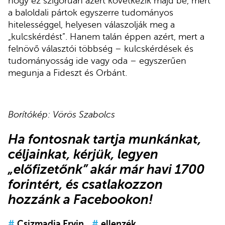
hogy ez szigorúan azért következik majd be, mert
a baloldali pártok egyszerre tudományos
hitelességgel, helyesen válaszolják meg a
„kulcskérdést”. Hanem talán éppen azért, mert a
felnövő választói többség – kulcskérdések és
tudományosság ide vagy oda – egyszerűen
megunja a Fideszt és Orbánt.
Borítókép: Vörös Szabolcs
Ha fontosnak tartja munkánkat,
céljainkat, kérjük,
legyen
„előfizetőnk”
akár már havi 1700
forintért, és
csatlakozzon
hozzánk a Facebookon
!
#
Csizmadia Ervin
#
ellenzék