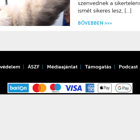
szenvednek a sikertelens
ismét sikeres lesz, […]
BŐVEBBEN >>>
tvédelem
ÁSZF
Médiaajánlat
Támogatás
Podcast