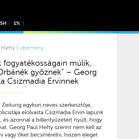
ISH
1%
 Hefty |
vélemény
 fogyatékosságain múlik,
 Orbánék győznek“ – Georg
za Csizmadia Ervinnek
 Zeitung egykori neves szerkesztője,
licistája elolvasta Csizmadia Ervin lapunk
t, és azonnal a billentyűzetért nyúlt, hogy
akat. Georg Paul Hefty szerint nem kell az
i vagy őket becsmérelni, hiszen eleget