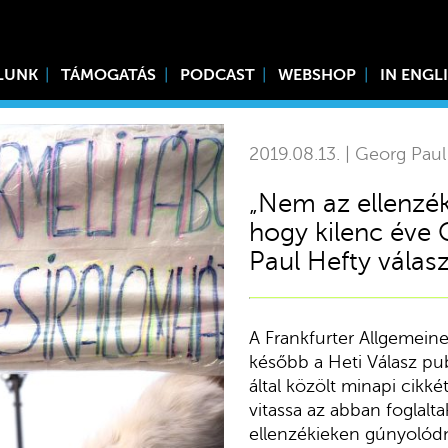
LUNK
TÁMOGATÁS
PODCAST
WEBSHOP
IN ENGL
2019.08.13. | Georg Paul
„Nem az ellenzék
hogy kilenc éve
Paul Hefty válas
A Frankfurter Allgemeine
később a Heti Válasz pub
által közölt minapi cikké
vitassa az abban foglalt
ellenzékieken gúnyolódn