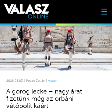
☰
2026.03.03. | Pecze Zoltán |
Háttér
A görög lecke – nagy árat
fizetünk még az orbáni
vétópolitikáért