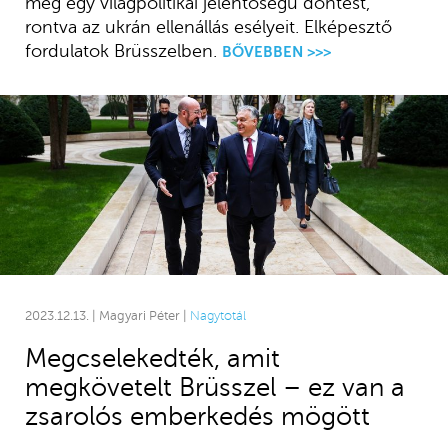
meg egy világpolitikai jelentőségű döntést,
rontva az ukrán ellenállás esélyeit. Elképesztő
fordulatok Brüsszelben.
BŐVEBBEN >>>
2023.12.13. | Magyari Péter |
Nagytotál
Megcselekedték, amit
megkövetelt Brüsszel – ez van a
zsarolós emberkedés mögött