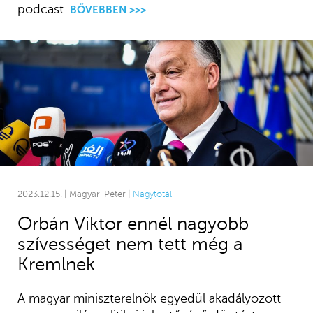
podcast.
BŐVEBBEN >>>
2023.12.15. | Magyari Péter |
Nagytotál
Orbán Viktor ennél nagyobb
szívességet nem tett még a
Kremlnek
A magyar miniszterelnök egyedül akadályozott