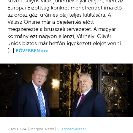
között súlyos viták jöhetnek nyár elején, mert az
Európai Bizottság konkrét menetrendet írna elő
az orosz gáz, urán és olaj teljes kitiltására. A
Válasz Online már a bejelentés előtt
megszerezte a brüsszeli tervezetet. A magyar
kormány ezt nagyon ellenzi, Várhelyi Olivér
uniós biztos már hétfőn igyekezett elejét venni
[…]
BŐVEBBEN >>>
2025.01.24. | Magyari Péter |
Világmagyarázat