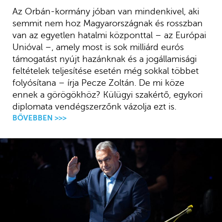
Az Orbán-kormány jóban van mindenkivel, aki
semmit nem hoz Magyarországnak és rosszban
van az egyetlen hatalmi központtal – az Európai
Unióval –, amely most is sok milliárd eurós
támogatást nyújt hazánknak és a jogállamisági
feltételek teljesítése esetén még sokkal többet
folyósítana – írja Pecze Zoltán. De mi köze
ennek a görögökhöz? Külügyi szakértő, egykori
diplomata vendégszerzőnk vázolja ezt is.
BŐVEBBEN >>>