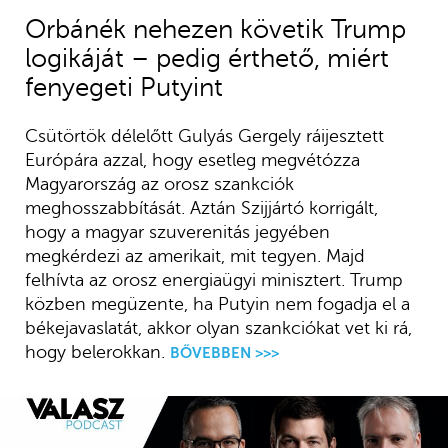
Orbánék nehezen követik Trump
logikáját – pedig érthető, miért
fenyegeti Putyint
Csütörtök délelőtt Gulyás Gergely ráijesztett
Európára azzal, hogy esetleg megvétózza
Magyarország az orosz szankciók
meghosszabbítását. Aztán Szijjártó korrigált,
hogy a magyar szuverenitás jegyében
megkérdezi az amerikait, mit tegyen. Majd
felhívta az orosz energiaügyi minisztert. Trump
közben megüzente, ha Putyin nem fogadja el a
békejavaslatát, akkor olyan szankciókat vet ki rá,
hogy belerokkan.
BŐVEBBEN >>>