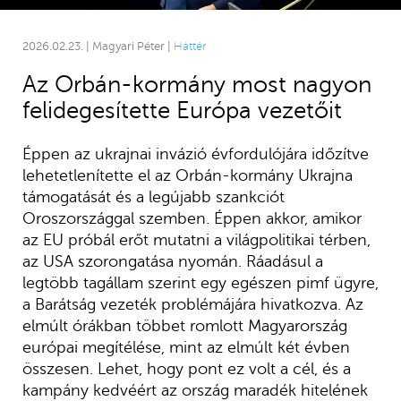
2026.02.23. | Magyari Péter |
Háttér
Az Orbán-kormány most nagyon
felidegesítette Európa vezetőit
Éppen az ukrajnai invázió évfordulójára időzítve
lehetetlenítette el az Orbán-kormány Ukrajna
támogatását és a legújabb szankciót
Oroszországgal szemben. Éppen akkor, amikor
az EU próbál erőt mutatni a világpolitikai térben,
az USA szorongatása nyomán. Ráadásul a
legtöbb tagállam szerint egy egészen pimf ügyre,
a Barátság vezeték problémájára hivatkozva. Az
elmúlt órákban többet romlott Magyarország
európai megítélése, mint az elmúlt két évben
összesen. Lehet, hogy pont ez volt a cél, és a
kampány kedvéért az ország maradék hitelének