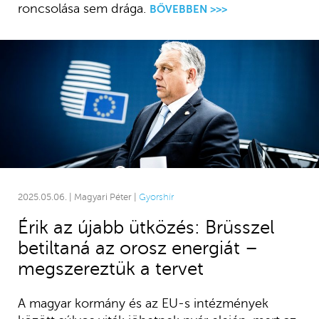
roncsolása sem drága.
BŐVEBBEN >>>
2025.05.06. | Magyari Péter |
Gyorshír
Érik az újabb ütközés: Brüsszel
betiltaná az orosz energiát –
megszereztük a tervet
A magyar kormány és az EU-s intézmények