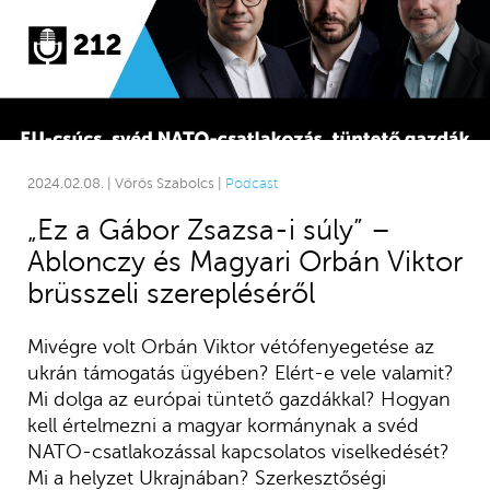
2024.02.08. | Vörös Szabolcs |
Podcast
„Ez a Gábor Zsazsa-i súly” –
Ablonczy és Magyari Orbán Viktor
brüsszeli szerepléséről
Mivégre volt Orbán Viktor vétófenyegetése az
ukrán támogatás ügyében? Elért-e vele valamit?
Mi dolga az európai tüntető gazdákkal? Hogyan
kell értelmezni a magyar kormánynak a svéd
NATO-csatlakozással kapcsolatos viselkedését?
Mi a helyzet Ukrajnában? Szerkesztőségi