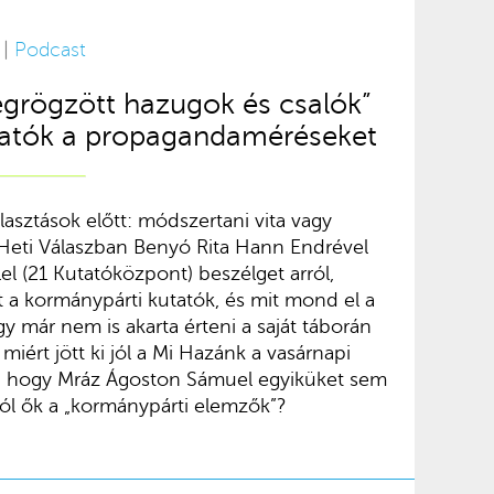
 |
Podcast
egrögzött hazugok és csalók”
utatók a propagandaméréseket
lasztások előtt: módszertani vita vagy
 Heti Válaszban Benyó Rita Hann Endrével
el (21 Kutatóközpont) beszélget arról,
 a kormánypárti kutatók, és mit mond el a
gy már nem is akarta érteni a saját táborán
 miért jött ki jól a Mi Hazánk a vasárnapi
l, hogy Mráz Ágoston Sámuel egyiküket sem
ntól ők a „kormánypárti elemzők”?