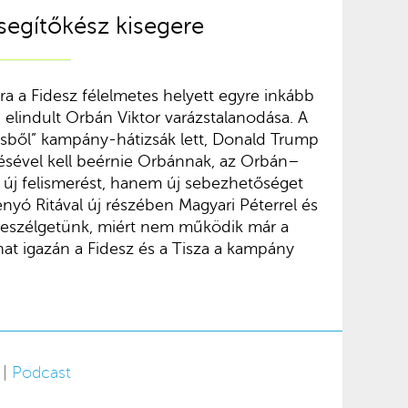
segítőkész kisegere
a a Fidesz félelmetes helyett egyre inkább
 elindult Orbán Viktor varázstalanodása. A
tésből” kampány-hátizsák lett, Donald Trump
zésével kell beérnie Orbánnak, az Orbán–
új felismerést, hanem új sebezhetőséget
enyó Ritával új részében Magyari Péterrel és
beszélgetünk, miért nem működik már a
that igazán a Fidesz és a Tisza a kampány
 |
Podcast