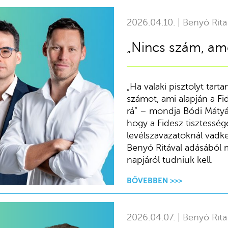
2026.04.10. | Benyó Rita
„Nincs szám, ame
„Ha valaki pisztolyt tar
számot, ami alapján a F
rá” – mondja Bódi Mátyás
hogy a Fidesz tisztessége
levélszavazatoknál vadke
Benyó Ritával adásából 
napjáról tudniuk kell.
BŐVEBBEN >>>
2026.04.07. | Benyó Rita