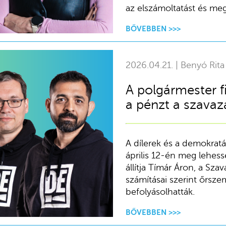
az elszámoltatást és me
BŐVEBBEN >>>
2026.04.21. | Benyó Rita
A polgármester fia
a pénzt a szavaz
A dílerek és a demokratá
április 12-én meg lehess
állítja Tímár Áron, a Sza
számításai szerint őrsz
befolyásolhatták.
BŐVEBBEN >>>