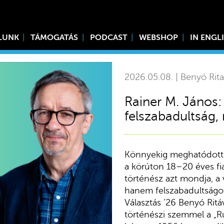
LUNK
TÁMOGATÁS
PODCAST
WEBSHOP
IN ENGL
2026.05.08. | Benyó Rita
Rainer M. János
felszabadultság,
Könnyekig meghatódott R
a körúton 18–20 éves fia
történész azt mondja, a
hanem felszabadultságo
Választás ’26 Benyó Ritá
történészi szemmel a „Ru