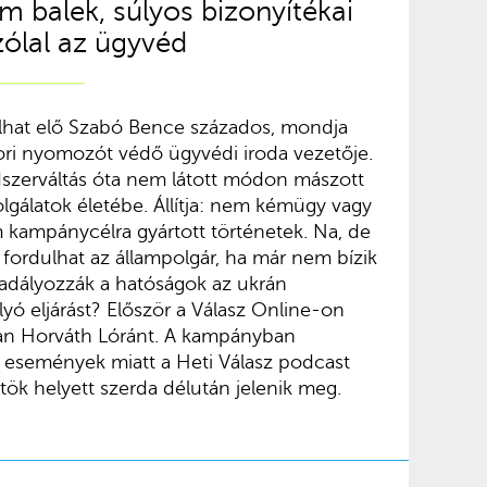
 balek, súlyos bizonyítékai
ólal az ügyvéd
llhat elő Szabó Bence százados, mondja
ori nyomozót védő ügyvédi iroda vezetője.
dszerváltás óta nem látott módon mászott
zolgálatok életébe. Állítja: nem kémügy vagy
 kampánycélra gyártott történetek. Na, de
z fordulhat az állampolgár, ha már nem bízik
adályozzák a hatóságok az ukrán
yó eljárást? Először a Válasz Online-on
ban Horváth Lóránt. A kampányban
 események miatt a Heti Válasz podcast
tök helyett szerda délután jelenik meg.