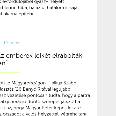
 évfordulójából gyász- helyett
 lenne hiba, ha az új hatalom is saját
t akarna építeni.
 |
Podcast
z emberek lelkét elrabolták
en”
ott le Magyarországon – állítja Szabó
asztás ’26 Benyó Ritával legújabb
esz vezetése pontosan tudta, hogy a pártra
atal generáció döntő szerepet játszott a
ost az, hogy Magyar Péter képes lesz-e
 országot a valós helyzettel, végrehajtani