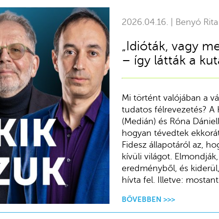
2026.04.16. | Benyó Rita
„Idióták, vagy m
– így látták a k
Mi történt valójában a vá
tudatos félrevezetés? A
(Medián) és Róna Dániell
hogyan tévedtek ekkorát
Fidesz állapotáról az, ho
kívüli világot. Elmondják,
eredményből, és kiderü
hívta fel. Illetve: mosta
BŐVEBBEN >>>