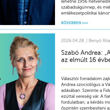
lehetne 1956 hetvenedik
szabadságünnep, és miért
emlékezetpolitikai kánon
BŐVEBBEN >>>
2026.04.28. | Benyó Rita
Szabó Andrea: „A
az elmúlt 16 évb
Választói forradalom zajl
Andrea szociológus a Vál
adásában. Szerinte a Fid
ezúttal vereség vár. A fi
fordulatban; a kérdés m
őszintén szembesíteni az