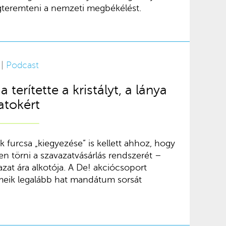
gteremteni a nemzeti megbékélést.
 |
Podcast
 terítette a kristályt, a lánya
atokért
k furcsa „kiegyezése” is kellett ahhoz, hogy
en törni a szavazatvásárlás rendszerét –
vazat ára alkotója. A De! akciócsoport
emeik legalább hat mandátum sorsát