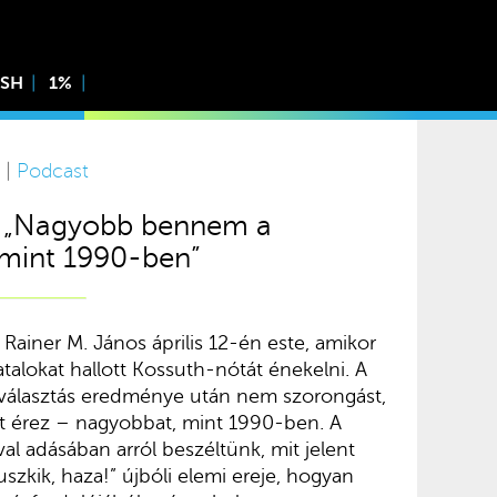
ISH
1%
 |
Podcast
: „Nagyobb bennem a
 mint 1990-ben”
ainer M. János április 12-én este, amikor
talokat hallott Kossuth-nótát énekelni. A
 választás eredménye után nem szorongást,
t érez – nagyobbat, mint 1990-ben. A
val adásában arról beszéltünk, mit jelent
szkik, haza!” újbóli elemi ereje, hogyan