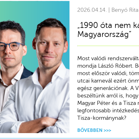
2026.04.14. | Benyó Rita
„1990 óta nem k
Magyarország”
Most valódi rendszervált
mondja László Róbert. B
most először valódi, töm
utcai karnevál ezért ön
egész generációnak. A V
beszéltünk arról is, hog
Magyar Péter és a Tisza
legfontosabb intézkedés
Tisza-kormánynak?
BŐVEBBEN >>>