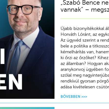
„Szabó Bence nem
vannak” – megsz
Újabb bizonyítékokkal á
Horváth Lóránt, az egyk
Az ügyvéd szerint a ren
bele a politika a titkoss
kémelhárítás van, hanem
ki őrzi az őrzőket? Kihe
az államban? Hogyan ak
aranykonvoj ügyében fol
szólal meg nagyinterjú
rendkívül gyorsan pörgő
adása kivételesen csütör
BŐVEBBEN >>>