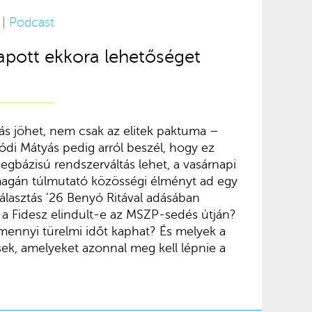
 |
Podcast
apott ekkora lehetőséget
ás jöhet, nem csak az elitek paktuma –
ódi Mátyás pedig arról beszél, hogy ez
egbázisú rendszerváltás lehet, a vasárnapi
magán túlmutató közösségi élményt ad egy
álasztás ’26 Benyó Ritával adásában
y a Fidesz elindult-e az MSZP-sedés útján?
 mennyi türelmi időt kaphat? És melyek a
ek, amelyeket azonnal meg kell lépnie a