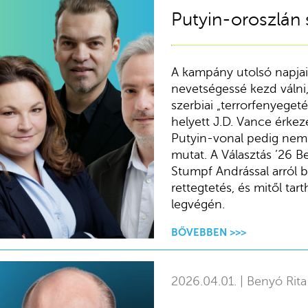
Putyin-oroszlán 
A kampány utolsó napjair
nevetségessé kezd válni,
szerbiai „terrorfenyege
helyett J.D. Vance érke
Putyin-vonal pedig nem 
mutat. A Választás ’26 B
Stumpf Andrással arról 
rettegtetés, és mitől tar
legvégén.
BŐVEBBEN >>>
2026.04.01. | Benyó Rita